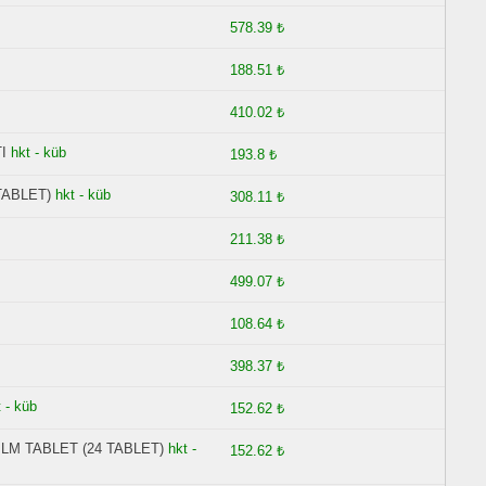
578.39 ₺
188.51 ₺
410.02 ₺
I
hkt - küb
193.8 ₺
TABLET)
hkt - küb
308.11 ₺
211.38 ₺
499.07 ₺
108.64 ₺
398.37 ₺
 - küb
152.62 ₺
ILM TABLET (24 TABLET)
hkt -
152.62 ₺