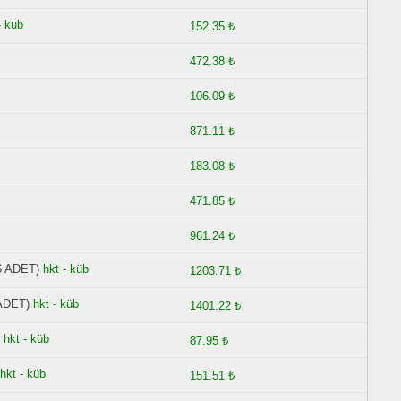
- küb
152.35 ₺
472.38 ₺
106.09 ₺
871.11 ₺
183.08 ₺
471.85 ₺
961.24 ₺
6 ADET)
hkt - küb
1203.71 ₺
ADET)
hkt - küb
1401.22 ₺
hkt - küb
87.95 ₺
hkt - küb
151.51 ₺