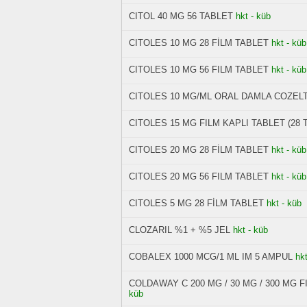
CITOL 40 MG 56 TABLET
hkt - küb
CITOLES 10 MG 28 FİLM TABLET
hkt - küb
CITOLES 10 MG 56 FILM TABLET
hkt - küb
CITOLES 10 MG/ML ORAL DAMLA COZELT
CITOLES 15 MG FILM KAPLI TABLET (28 
CITOLES 20 MG 28 FİLM TABLET
hkt - küb
CITOLES 20 MG 56 FILM TABLET
hkt - küb
CITOLES 5 MG 28 FİLM TABLET
hkt - küb
CLOZARIL %1 + %5 JEL
hkt - küb
COBALEX 1000 MCG/1 ML IM 5 AMPUL
hkt
COLDAWAY C 200 MG / 30 MG / 300 MG F
küb