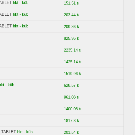
TABLET
hkt - küb
151.51 ₺
TABLET
hkt - küb
203.44 ₺
TABLET
hkt - küb
209.36 ₺
825.95 ₺
2235.14 ₺
1425.14 ₺
1519.96 ₺
hkt - küb
628.57 ₺
961.08 ₺
1400.08 ₺
1817.8 ₺
N TABLET
hkt - küb
201.54 ₺