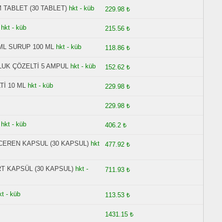
 TABLET (30 TABLET)
hkt - küb
229.98 ₺
hkt - küb
215.56 ₺
ML SURUP 100 ML
hkt - küb
118.86 ₺
LUK ÇÖZELTİ 5 AMPUL
hkt - küb
152.62 ₺
İ 10 ML
hkt - küb
229.98 ₺
229.98 ₺
hkt - küb
406.2 ₺
ICEREN KAPSUL (30 KAPSUL)
hkt
477.92 ₺
T KAPSÜL (30 KAPSUL)
hkt -
711.93 ₺
kt - küb
113.53 ₺
1431.15 ₺