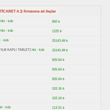
CARET A.Ş firmasına ait ilaçlar
hkt - küb
950 ₺
hkt - küb
1225 ₺
t - küb
25143.49 ₺
FILM KAPLI TABLET)
hkt - küb
25143.49 ₺
926.64 ₺
926.64 ₺
926.64 ₺
103.16 ₺
103.16 ₺
kt - küb
113.01 ₺