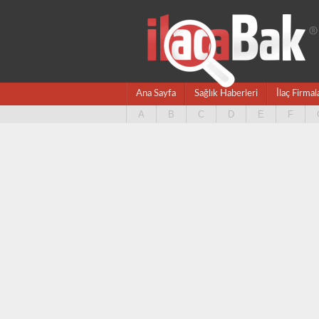
Ana Sayfa
Sağlık Haberleri
İlaç Firmal
A
B
C
D
E
F