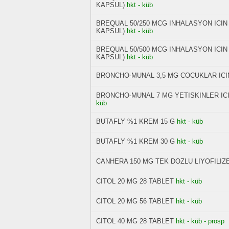
KAPSUL)
hkt - küb
BREQUAL 50/250 MCG INHALASYON ICIN
KAPSUL)
hkt - küb
BREQUAL 50/500 MCG INHALASYON ICIN
KAPSUL)
hkt - küb
BRONCHO-MUNAL 3,5 MG COCUKLAR ICIN
BRONCHO-MUNAL 7 MG YETISKINLER ICI
küb
BUTAFLY %1 KREM 15 G
hkt - küb
BUTAFLY %1 KREM 30 G
hkt - küb
CANHERA 150 MG TEK DOZLU LIYOFILIZ
CITOL 20 MG 28 TABLET
hkt - küb
CITOL 20 MG 56 TABLET
hkt - küb
CITOL 40 MG 28 TABLET
hkt - küb - prosp