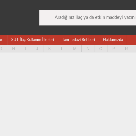
arı
SUT İlaç Kullanım İlkeleri
Tanı Tedavi Rehberi
Hakkımızda
G
H
I
J
K
L
M
N
O
P
R