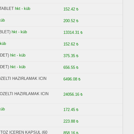
 TABLET
hkt - küb
152.42 ₺
küb
200.52 ₺
BLET)
hkt - küb
13314.31 ₺
 küb
152.62 ₺
ADET)
hkt - küb
375.35 ₺
ADET)
hkt - küb
656.55 ₺
ZELTI HAZIRLAMAK ICIN
6496.08 ₺
OZELTI HAZIRLAMAK ICIN
24056.16 ₺
küb
172.45 ₺
223.88 ₺
 TOZ ICEREN KAPSUL (60
858.16 ₺