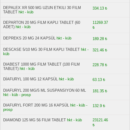
DEPALEX XR 500 MG UZUN ETKILI 30 FILM
334.13 ₺
TABLET
hkt - küb
DEPARTON 20 MG FILM KAPLI TABLET (60
11269.37
ADET)
hkt - küb
₺
DEPREKS 20 MG 24 KAPSÜL
hkt - küb
189.28 ₺
DESCASE 5/10 MG 30 FILM KAPLI TABLET
hkt -
321.46 ₺
küb
DIABEST 1000 MG FILM TABLET (100 FILM
228.78 ₺
TABLET)
hkt - küb
DİAFURYL 100 MG 12 KAPSÜL
hkt - küb
63.13 ₺
DIAFURYL 200 MG/5 ML SUSPANSIYON 60 ML
181.35 ₺
hkt - küb - prosp
DIAFURYL FORT 200 MG 16 KAPSÜL
hkt - küb -
132.9 ₺
prosp
DIAMOND 125 MG 56 FILM TABLET
hkt - küb
23121.46
₺