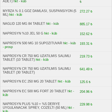
ADET)
hkt - küb
₺
MYRZA % 0.1 GOZ DAMLASI, SUSPANSIYON (5
272.27 ₺
ML)
hkt - küb
NAGLID 120 MG 84 TABLET
hkt - küb
885.17 ₺
NAPROSYN %10 JEL 50 G
hkt - küb
152.62 ₺
NAPROSYN 500 MG 10 SUPOZITUVAR
hkt - küb
193.31 ₺
- prosp
NAPROSYN CR 750 MG UZATILMIS SALIMLI
219.73 ₺
TABLET (10 TABLET)
hkt - küb
NAPROSYN CR 750 MG UZATILMIS SALIMLI
641.49 ₺
TABLET (30 TABLET)
NAPROSYN EC 250 MG 20 TABLET
hkt - küb
125.6 ₺
NAPROSYN EC 500 MG FORT 20 TABLET
hkt -
204.96 ₺
küb
NAPROSYN PLUS %10 + %5 DERIYE
229.98 ₺
UYGULANACAK SPREY, COZELTI (50 ML)
hkt -
küb