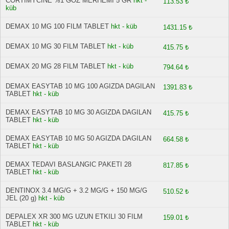
CORTIMYCINE %1 GÖZ MERHEMİ 5 GR
hkt -
113.53 ₺
küb
DEMAX 10 MG 100 FILM TABLET
hkt - küb
1431.15 ₺
DEMAX 10 MG 30 FILM TABLET
hkt - küb
415.75 ₺
DEMAX 20 MG 28 FILM TABLET
hkt - küb
794.64 ₺
DEMAX EASYTAB 10 MG 100 AGIZDA DAGILAN
1391.83 ₺
TABLET
hkt - küb
DEMAX EASYTAB 10 MG 30 AGIZDA DAGILAN
415.75 ₺
TABLET
hkt - küb
DEMAX EASYTAB 10 MG 50 AGIZDA DAGILAN
664.58 ₺
TABLET
hkt - küb
DEMAX TEDAVI BASLANGIC PAKETI 28
817.85 ₺
TABLET
hkt - küb
DENTINOX 3.4 MG/G + 3.2 MG/G + 150 MG/G
510.52 ₺
JEL (20 g)
hkt - küb
DEPALEX XR 300 MG UZUN ETKILI 30 FILM
159.01 ₺
TABLET
hkt - küb