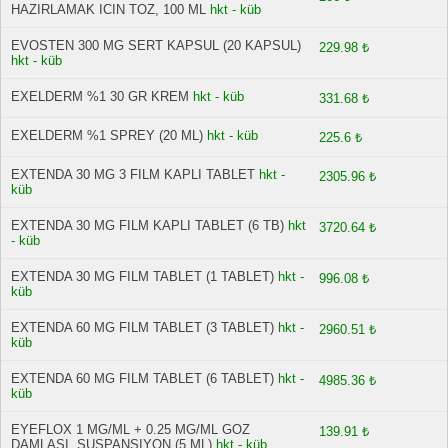
HAZIRLAMAK ICIN TOZ, 100 ML
hkt - küb
EVOSTEN 300 MG SERT KAPSUL (20 KAPSUL)
229.98 ₺
hkt - küb
EXELDERM %1 30 GR KREM
hkt - küb
331.68 ₺
EXELDERM %1 SPREY (20 ML)
hkt - küb
225.6 ₺
EXTENDA 30 MG 3 FILM KAPLI TABLET
hkt -
2305.96 ₺
küb
EXTENDA 30 MG FILM KAPLI TABLET (6 TB)
hkt
3720.64 ₺
- küb
EXTENDA 30 MG FILM TABLET (1 TABLET)
hkt -
996.08 ₺
küb
EXTENDA 60 MG FILM TABLET (3 TABLET)
hkt -
2960.51 ₺
küb
EXTENDA 60 MG FILM TABLET (6 TABLET)
hkt -
4985.36 ₺
küb
EYEFLOX 1 MG/ML + 0.25 MG/ML GOZ
139.91 ₺
DAMLASI, SUSPANSIYON (5 ML)
hkt - küb