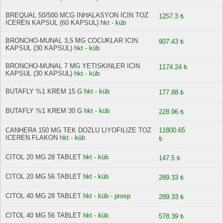
BREQUAL 50/500 MCG INHALASYON ICIN TOZ
1257.3 ₺
ICEREN KAPSUL (60 KAPSUL)
hkt - küb
BRONCHO-MUNAL 3,5 MG COCUKLAR ICIN
907.43 ₺
KAPSUL (30 KAPSUL)
hkt - küb
BRONCHO-MUNAL 7 MG YETISKINLER ICIN
1174.24 ₺
KAPSUL (30 KAPSUL)
hkt - küb
BUTAFLY %1 KREM 15 G
hkt - küb
177.88 ₺
BUTAFLY %1 KREM 30 G
hkt - küb
228.96 ₺
CANHERA 150 MG TEK DOZLU LIYOFILIZE TOZ
11800.65
ICEREN FLAKON
hkt - küb
₺
CITOL 20 MG 28 TABLET
hkt - küb
147.5 ₺
CITOL 20 MG 56 TABLET
hkt - küb
289.33 ₺
CITOL 40 MG 28 TABLET
hkt - küb - prosp
289.33 ₺
CITOL 40 MG 56 TABLET
hkt - küb
578.39 ₺