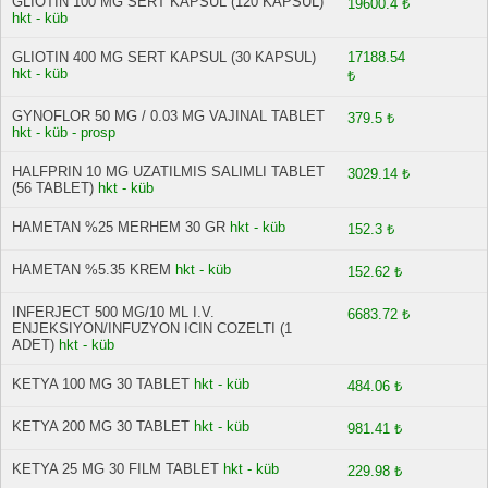
GLIOTIN 100 MG SERT KAPSUL (120 KAPSUL)
19600.4 ₺
hkt - küb
GLIOTIN 400 MG SERT KAPSUL (30 KAPSUL)
17188.54
hkt - küb
₺
GYNOFLOR 50 MG / 0.03 MG VAJINAL TABLET
379.5 ₺
hkt - küb - prosp
HALFPRIN 10 MG UZATILMIS SALIMLI TABLET
3029.14 ₺
(56 TABLET)
hkt - küb
HAMETAN %25 MERHEM 30 GR
hkt - küb
152.3 ₺
HAMETAN %5.35 KREM
hkt - küb
152.62 ₺
INFERJECT 500 MG/10 ML I.V.
6683.72 ₺
ENJEKSIYON/INFUZYON ICIN COZELTI (1
ADET)
hkt - küb
KETYA 100 MG 30 TABLET
hkt - küb
484.06 ₺
KETYA 200 MG 30 TABLET
hkt - küb
981.41 ₺
KETYA 25 MG 30 FILM TABLET
hkt - küb
229.98 ₺