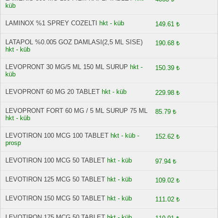
küb
LAMINOX %1 SPREY COZELTI
hkt - küb
149.61 ₺
LATAPOL %0.005 GOZ DAMLASI(2,5 ML SISE)
190.68 ₺
hkt - küb
LEVOPRONT 30 MG/5 ML 150 ML SURUP
hkt -
150.39 ₺
küb
LEVOPRONT 60 MG 20 TABLET
hkt - küb
229.98 ₺
LEVOPRONT FORT 60 MG / 5 ML SURUP 75 ML
85.79 ₺
hkt - küb
LEVOTIRON 100 MCG 100 TABLET
hkt - küb -
152.62 ₺
prosp
LEVOTIRON 100 MCG 50 TABLET
hkt - küb
97.94 ₺
LEVOTIRON 125 MCG 50 TABLET
hkt - küb
109.02 ₺
LEVOTIRON 150 MCG 50 TABLET
hkt - küb
111.02 ₺
LEVOTIRON 175 MCG 50 TABLET
hkt - küb