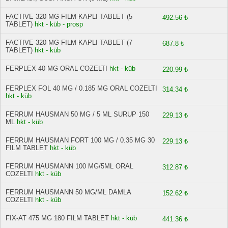
FACTIVE 320 MG FILM KAPLI TABLET (5
492.56 ₺
TABLET)
hkt - küb - prosp
FACTIVE 320 MG FILM KAPLI TABLET (7
687.8 ₺
TABLET)
hkt - küb
FERPLEX 40 MG ORAL COZELTI
hkt - küb
220.99 ₺
FERPLEX FOL 40 MG / 0.185 MG ORAL COZELTI
314.34 ₺
hkt - küb
FERRUM HAUSMAN 50 MG / 5 ML SURUP 150
229.13 ₺
ML
hkt - küb
FERRUM HAUSMAN FORT 100 MG / 0.35 MG 30
229.13 ₺
FILM TABLET
hkt - küb
FERRUM HAUSMANN 100 MG/5ML ORAL
312.87 ₺
COZELTI
hkt - küb
FERRUM HAUSMANN 50 MG/ML DAMLA
152.62 ₺
COZELTI
hkt - küb
FIX-AT 475 MG 180 FILM TABLET
hkt - küb
441.36 ₺