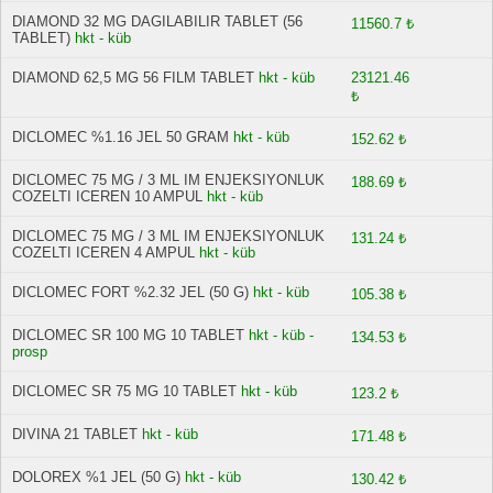
DIAMOND 32 MG DAGILABILIR TABLET (56
11560.7 ₺
TABLET)
hkt - küb
DIAMOND 62,5 MG 56 FILM TABLET
hkt - küb
23121.46
₺
DICLOMEC %1.16 JEL 50 GRAM
hkt - küb
152.62 ₺
DICLOMEC 75 MG / 3 ML IM ENJEKSIYONLUK
188.69 ₺
COZELTI ICEREN 10 AMPUL
hkt - küb
DICLOMEC 75 MG / 3 ML IM ENJEKSIYONLUK
131.24 ₺
COZELTI ICEREN 4 AMPUL
hkt - küb
DICLOMEC FORT %2.32 JEL (50 G)
hkt - küb
105.38 ₺
DICLOMEC SR 100 MG 10 TABLET
hkt - küb -
134.53 ₺
prosp
DICLOMEC SR 75 MG 10 TABLET
hkt - küb
123.2 ₺
DIVINA 21 TABLET
hkt - küb
171.48 ₺
DOLOREX %1 JEL (50 G)
hkt - küb
130.42 ₺