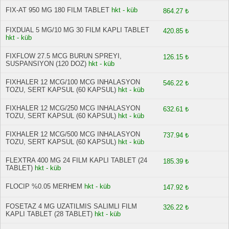
FIX-AT 950 MG 180 FILM TABLET
hkt - küb
864.27 ₺
FIXDUAL 5 MG/10 MG 30 FILM KAPLI TABLET
420.85 ₺
hkt - küb
FIXFLOW 27.5 MCG BURUN SPREYI,
126.15 ₺
SUSPANSIYON (120 DOZ)
hkt - küb
FIXHALER 12 MCG/100 MCG INHALASYON
546.22 ₺
TOZU, SERT KAPSUL (60 KAPSUL)
hkt - küb
FIXHALER 12 MCG/250 MCG INHALASYON
632.61 ₺
TOZU, SERT KAPSUL (60 KAPSUL)
hkt - küb
FIXHALER 12 MCG/500 MCG INHALASYON
737.94 ₺
TOZU, SERT KAPSUL (60 KAPSUL)
hkt - küb
FLEXTRA 400 MG 24 FILM KAPLI TABLET (24
185.39 ₺
TABLET)
hkt - küb
FLOCIP %0.05 MERHEM
hkt - küb
147.92 ₺
FOSETAZ 4 MG UZATILMIS SALIMLI FILM
326.22 ₺
KAPLI TABLET (28 TABLET)
hkt - küb