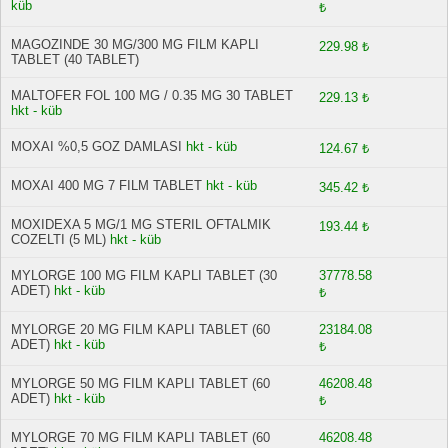
küb
₺
MAGOZINDE 30 MG/300 MG FILM KAPLI
229.98 ₺
TABLET (40 TABLET)
MALTOFER FOL 100 MG / 0.35 MG 30 TABLET
229.13 ₺
hkt - küb
MOXAI %0,5 GOZ DAMLASI
hkt - küb
124.67 ₺
MOXAI 400 MG 7 FILM TABLET
hkt - küb
345.42 ₺
MOXIDEXA 5 MG/1 MG STERIL OFTALMIK
193.44 ₺
COZELTI (5 ML)
hkt - küb
MYLORGE 100 MG FILM KAPLI TABLET (30
37778.58
ADET)
hkt - küb
₺
MYLORGE 20 MG FILM KAPLI TABLET (60
23184.08
ADET)
hkt - küb
₺
MYLORGE 50 MG FILM KAPLI TABLET (60
46208.48
ADET)
hkt - küb
₺
MYLORGE 70 MG FILM KAPLI TABLET (60
46208.48