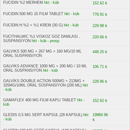
FUCIDIN %2 MERHEM
hkt - küb
152.62 ₺
FUCIDIN 500 MG 15 FILM TABLET
hkt - küb
778.91 ₺
FUCIDIN H %2 + %1 KREM (30 G)
hkt - küb
229.98 ₺
FUCITHALMIC %1 VISKOZ GOZ DAMLASI ,
220.66 ₺
SUSPANSIYON
hkt - küb - prosp
GALVIKS 500 MG + 267 MG + 160 MG/10 ML
448.25 ₺
ORAL SUSPANSIYON
GALVIKS ADVANCE 1000 MG + 200 MG / 10 ML
106.71 ₺
ORAL SUSPANSIYON
hkt - küb
GALVİKS DOUBLE ACTION 500MG + 213MG +
228.96 ₺
325MG/10ML ORAL SÜSPANSİYON (200 ML)
hkt
- küb
GAMAFLEX 400 MG FILM KAPLI TABLET
hkt -
152.62 ₺
küb
GLEDIS 0,5 MG SERT KAPSUL (28 KAPSUL)
hkt
19984.96
- küb
₺