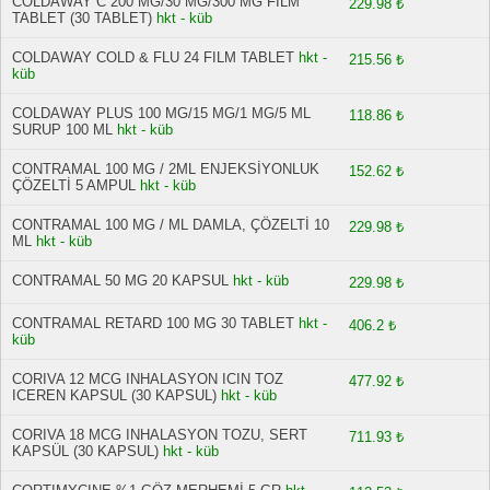
COLDAWAY C 200 MG/30 MG/300 MG FİLM
229.98 ₺
TABLET (30 TABLET)
hkt - küb
COLDAWAY COLD & FLU 24 FILM TABLET
hkt -
215.56 ₺
küb
COLDAWAY PLUS 100 MG/15 MG/1 MG/5 ML
118.86 ₺
SURUP 100 ML
hkt - küb
CONTRAMAL 100 MG / 2ML ENJEKSİYONLUK
152.62 ₺
ÇÖZELTİ 5 AMPUL
hkt - küb
CONTRAMAL 100 MG / ML DAMLA, ÇÖZELTİ 10
229.98 ₺
ML
hkt - küb
CONTRAMAL 50 MG 20 KAPSUL
hkt - küb
229.98 ₺
CONTRAMAL RETARD 100 MG 30 TABLET
hkt -
406.2 ₺
küb
CORIVA 12 MCG INHALASYON ICIN TOZ
477.92 ₺
ICEREN KAPSUL (30 KAPSUL)
hkt - küb
CORIVA 18 MCG INHALASYON TOZU, SERT
711.93 ₺
KAPSÜL (30 KAPSUL)
hkt - küb