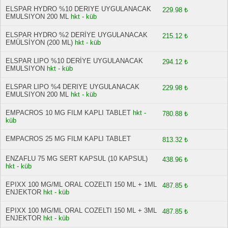
ELSPAR HYDRO %10 DERIYE UYGULANACAK
229.98 ₺
EMULSIYON 200 ML
hkt - küb
ELSPAR HYDRO %2 DERİYE UYGULANACAK
215.12 ₺
EMÜLSİYON (200 ML)
hkt - küb
ELSPAR LIPO %10 DERİYE UYGULANACAK
294.12 ₺
EMULSIYON
hkt - küb
ELSPAR LIPO %4 DERIYE UYGULANACAK
229.98 ₺
EMULSIYON 200 ML
hkt - küb
EMPACROS 10 MG FILM KAPLI TABLET
hkt -
780.88 ₺
küb
EMPACROS 25 MG FILM KAPLI TABLET
813.32 ₺
ENZAFLU 75 MG SERT KAPSUL (10 KAPSUL)
438.96 ₺
hkt - küb
EPIXX 100 MG/ML ORAL COZELTI 150 ML + 1ML
487.85 ₺
ENJEKTOR
hkt - küb
EPIXX 100 MG/ML ORAL COZELTI 150 ML + 3ML
487.85 ₺
ENJEKTOR
hkt - küb