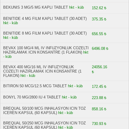
BEKUNIS 3 MG/5 MG KAPLI TABLET
hkt - küb
152.62 ₺
BENITIDE 4 MG FILM KAPLI TABLET (30 ADET)
375.35 ₺
hkt - küb
BENITIDE 8 MG FILM KAPLI TABLET (30 ADET)
656.55 ₺
hkt - küb
BEVAX 100 MG/4 ML IV INFUZYONLUK COZELTI
6496.08 ₺
HAZIRLAMAK ICIN KONSANTRE (1 FLAKON)
hkt
- küb
BEVAX 400 MG/16 ML IV INFUZYONLUK
24056.16
COZELTI HAZIRLAMAK ICIN KONSANTRE (1
₺
FLAKON)
hkt - küb
BITIRON 50 MCG/12.5 MCG TABLET
hkt - küb
172.45 ₺
BONYL 70 MG/2800 IU 4 TABLET
hkt - küb
223.88 ₺
BREQUAL 50/100 MCG INHALASYON ICIN TOZ
858.16 ₺
ICEREN KAPSUL (60 KAPSUL)
hkt - küb
BREQUAL 50/250 MCG INHALASYON ICIN TOZ
730.93 ₺
ICEREN KAPSUL (60 KAPSUL)
hkt - küb