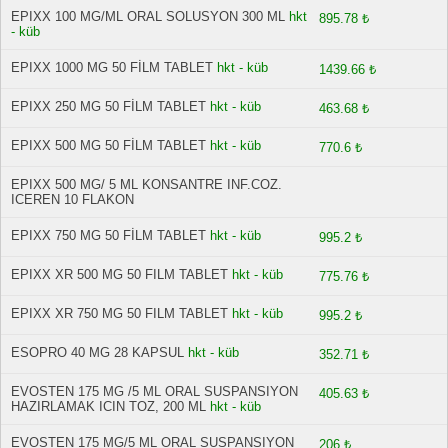
EPIXX 100 MG/ML ORAL SOLUSYON 300 ML
hkt
895.78 ₺
- küb
EPIXX 1000 MG 50 FİLM TABLET
hkt - küb
1439.66 ₺
EPIXX 250 MG 50 FİLM TABLET
hkt - küb
463.68 ₺
EPIXX 500 MG 50 FİLM TABLET
hkt - küb
770.6 ₺
EPIXX 500 MG/ 5 ML KONSANTRE INF.COZ.
ICEREN 10 FLAKON
EPIXX 750 MG 50 FİLM TABLET
hkt - küb
995.2 ₺
EPIXX XR 500 MG 50 FILM TABLET
hkt - küb
775.76 ₺
EPIXX XR 750 MG 50 FILM TABLET
hkt - küb
995.2 ₺
ESOPRO 40 MG 28 KAPSUL
hkt - küb
352.71 ₺
EVOSTEN 175 MG /5 ML ORAL SUSPANSIYON
405.63 ₺
HAZIRLAMAK ICIN TOZ, 200 ML
hkt - küb
EVOSTEN 175 MG/5 ML ORAL SUSPANSIYON
206 ₺