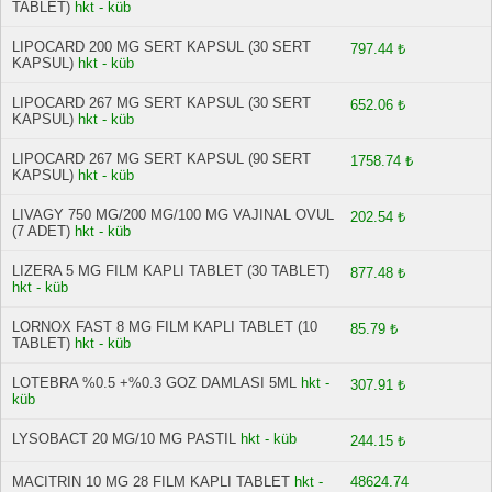
TABLET)
hkt - küb
LIPOCARD 200 MG SERT KAPSUL (30 SERT
797.44 ₺
KAPSUL)
hkt - küb
LIPOCARD 267 MG SERT KAPSUL (30 SERT
652.06 ₺
KAPSUL)
hkt - küb
LIPOCARD 267 MG SERT KAPSUL (90 SERT
1758.74 ₺
KAPSUL)
hkt - küb
LIVAGY 750 MG/200 MG/100 MG VAJINAL OVUL
202.54 ₺
(7 ADET)
hkt - küb
LIZERA 5 MG FILM KAPLI TABLET (30 TABLET)
877.48 ₺
hkt - küb
LORNOX FAST 8 MG FILM KAPLI TABLET (10
85.79 ₺
TABLET)
hkt - küb
LOTEBRA %0.5 +%0.3 GOZ DAMLASI 5ML
hkt -
307.91 ₺
küb
LYSOBACT 20 MG/10 MG PASTIL
hkt - küb
244.15 ₺
MACITRIN 10 MG 28 FILM KAPLI TABLET
hkt -
48624.74