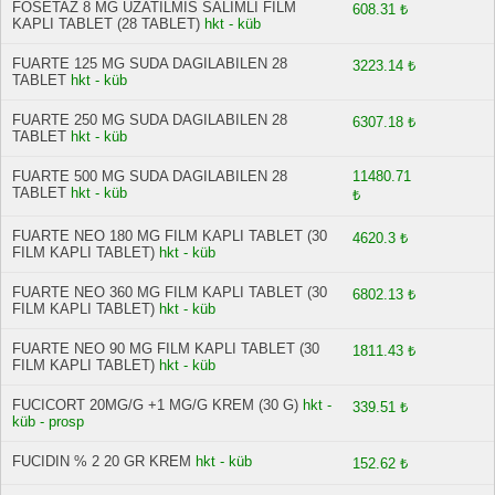
FOSETAZ 8 MG UZATILMIS SALIMLI FILM
608.31 ₺
KAPLI TABLET (28 TABLET)
hkt - küb
FUARTE 125 MG SUDA DAGILABILEN 28
3223.14 ₺
TABLET
hkt - küb
FUARTE 250 MG SUDA DAGILABILEN 28
6307.18 ₺
TABLET
hkt - küb
FUARTE 500 MG SUDA DAGILABILEN 28
11480.71
TABLET
hkt - küb
₺
FUARTE NEO 180 MG FILM KAPLI TABLET (30
4620.3 ₺
FILM KAPLI TABLET)
hkt - küb
FUARTE NEO 360 MG FILM KAPLI TABLET (30
6802.13 ₺
FILM KAPLI TABLET)
hkt - küb
FUARTE NEO 90 MG FILM KAPLI TABLET (30
1811.43 ₺
FILM KAPLI TABLET)
hkt - küb
FUCICORT 20MG/G +1 MG/G KREM (30 G)
hkt -
339.51 ₺
küb - prosp
FUCIDIN % 2 20 GR KREM
hkt - küb
152.62 ₺