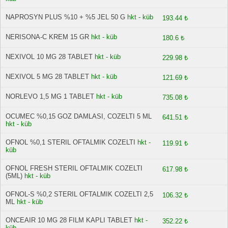
NAPROSYN PLUS %10 + %5 JEL 50 G
hkt - küb
193.44 ₺
NERISONA-C KREM 15 GR
hkt - küb
180.6 ₺
NEXIVOL 10 MG 28 TABLET
hkt - küb
229.98 ₺
NEXIVOL 5 MG 28 TABLET
hkt - küb
121.69 ₺
NORLEVO 1,5 MG 1 TABLET
hkt - küb
735.08 ₺
OCUMEC %0,15 GOZ DAMLASI, COZELTI 5 ML
641.51 ₺
hkt - küb
OFNOL %0,1 STERIL OFTALMIK COZELTI
hkt -
119.91 ₺
küb
OFNOL FRESH STERIL OFTALMIK COZELTI
617.98 ₺
(5ML)
hkt - küb
OFNOL-S %0,2 STERIL OFTALMIK COZELTI 2,5
106.32 ₺
ML
hkt - küb
ONCEAIR 10 MG 28 FILM KAPLI TABLET
hkt -
352.22 ₺
küb