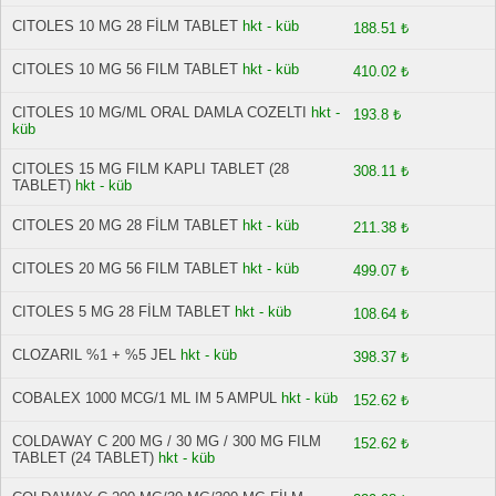
CITOLES 10 MG 28 FİLM TABLET
hkt - küb
188.51 ₺
CITOLES 10 MG 56 FILM TABLET
hkt - küb
410.02 ₺
CITOLES 10 MG/ML ORAL DAMLA COZELTI
hkt -
193.8 ₺
küb
CITOLES 15 MG FILM KAPLI TABLET (28
308.11 ₺
TABLET)
hkt - küb
CITOLES 20 MG 28 FİLM TABLET
hkt - küb
211.38 ₺
CITOLES 20 MG 56 FILM TABLET
hkt - küb
499.07 ₺
CITOLES 5 MG 28 FİLM TABLET
hkt - küb
108.64 ₺
CLOZARIL %1 + %5 JEL
hkt - küb
398.37 ₺
COBALEX 1000 MCG/1 ML IM 5 AMPUL
hkt - küb
152.62 ₺
COLDAWAY C 200 MG / 30 MG / 300 MG FILM
152.62 ₺
TABLET (24 TABLET)
hkt - küb