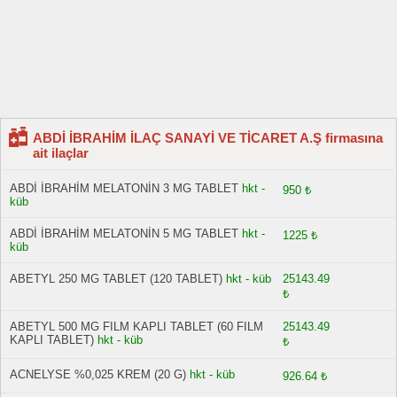
ABDİ İBRAHİM İLAÇ SANAYİ VE TİCARET A.Ş firmasına
ait ilaçlar
ABDİ İBRAHİM MELATONİN 3 MG TABLET
hkt -
950 ₺
küb
ABDİ İBRAHİM MELATONİN 5 MG TABLET
hkt -
1225 ₺
küb
ABETYL 250 MG TABLET (120 TABLET)
hkt - küb
25143.49
₺
ABETYL 500 MG FILM KAPLI TABLET (60 FILM
25143.49
KAPLI TABLET)
hkt - küb
₺
ACNELYSE %0,025 KREM (20 G)
hkt - küb
926.64 ₺