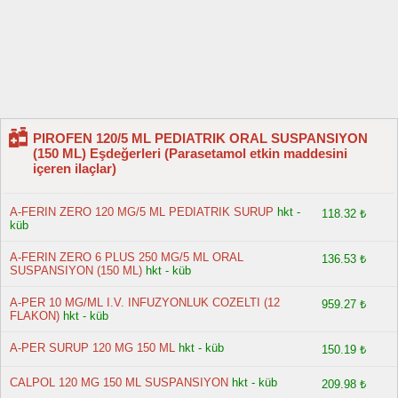
PIROFEN 120/5 ML PEDIATRIK ORAL SUSPANSIYON
(150 ML) Eşdeğerleri (Parasetamol etkin maddesini
içeren ilaçlar)
A-FERIN ZERO 120 MG/5 ML PEDIATRIK SURUP
hkt -
118.32 ₺
küb
A-FERIN ZERO 6 PLUS 250 MG/5 ML ORAL
136.53 ₺
SUSPANSIYON (150 ML)
hkt - küb
A-PER 10 MG/ML I.V. INFUZYONLUK COZELTI (12
959.27 ₺
FLAKON)
hkt - küb
A-PER SURUP 120 MG 150 ML
hkt - küb
150.19 ₺
CALPOL 120 MG 150 ML SUSPANSIYON
hkt - küb
209.98 ₺