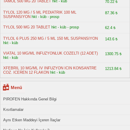
TAMOL 500 MG 20 TABLET
hkt - küb
70.22 ₺
TYLOL 120 MG / 5 ML PEDIATRIK 100 ML
87.36 ₺
SUSPANSIYON
hkt - küb - prosp
TYLOL 500 MG 20 TABLET
hkt - küb - prosp
62.4 ₺
TYLOL 6 PLUS 250 MG / 5 ML 150 ML SUSPANSIYON
143.6 ₺
hkt - küb
VIATAL 10 MG/ML INFUZYONLUK COZELTI (12 ADET)
1300.75 ₺
hkt - küb
XFEBRIL 10 MG/ML IV INFUZYON ICIN KONSANTRE
1213.84 ₺
COZ. ICEREN 12 FLAKON
hkt - küb
Menü
PIROFEN Hakkında Genel Bilgi
Kısıtlamalar
Aynı Etken Maddeyi İçeren İlaçlar