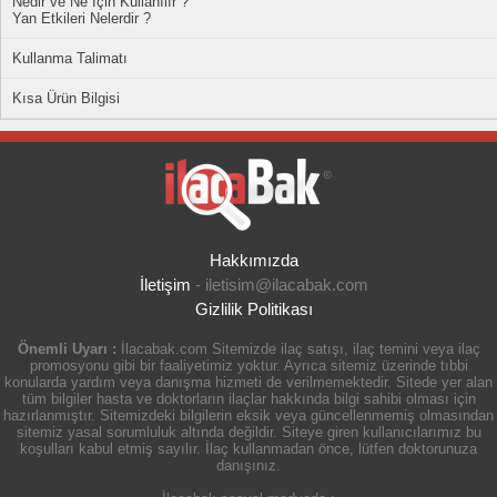
Nedir ve Ne İçin Kullanılır ?
Yan Etkileri Nelerdir ?
Kullanma Talimatı
Kısa Ürün Bilgisi
Hakkımızda
İletişim
-
iletisim@ilacabak.com
Gizlilik Politikası
Önemli Uyarı :
İlacabak.com Sitemizde ilaç satışı, ilaç temini veya ilaç
promosyonu gibi bir faaliyetimiz yoktur. Ayrıca sitemiz üzerinde tıbbi
konularda yardım veya danışma hizmeti de verilmemektedir. Sitede yer alan
tüm bilgiler hasta ve doktorların ilaçlar hakkında bilgi sahibi olması için
hazırlanmıştır. Sitemizdeki bilgilerin eksik veya güncellenmemiş olmasından
sitemiz yasal sorumluluk altında değildir. Siteye giren kullanıcılarımız bu
koşulları kabul etmiş sayılır. İlaç kullanmadan önce, lütfen doktorunuza
danışınız.