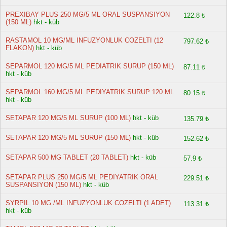
PREXIBAY PLUS 250 MG/5 ML ORAL SUSPANSIYON
122.8 ₺
(150 ML)
hkt - küb
RASTAMOL 10 MG/ML INFUZYONLUK COZELTI (12
797.62 ₺
FLAKON)
hkt - küb
SEPARMOL 120 MG/5 ML PEDIATRIK SURUP (150 ML)
87.11 ₺
hkt - küb
SEPARMOL 160 MG/5 ML PEDIYATRIK SURUP 120 ML
80.15 ₺
hkt - küb
SETAPAR 120 MG/5 ML SURUP (100 ML)
hkt - küb
135.79 ₺
SETAPAR 120 MG/5 ML SURUP (150 ML)
hkt - küb
152.62 ₺
SETAPAR 500 MG TABLET (20 TABLET)
hkt - küb
57.9 ₺
SETAPAR PLUS 250 MG/5 ML PEDIYATRIK ORAL
229.51 ₺
SUSPANSIYON (150 ML)
hkt - küb
SYRPIL 10 MG /ML INFUZYONLUK COZELTI (1 ADET)
113.31 ₺
hkt - küb