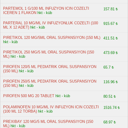
PARTEMOL 1 G/100 ML INFUZYON ICIN COZELTI
157.81 ₺
ICEREN 1 FLAKON
hkt - küb
PARTERAL 10 MG/ML IV INFUZYONLUK COZELTI (100
915.67 ₺
ML X 12 ADET)
hkt - küb
PIRETIKOL 120 MG/5ML ORAL SUSPANSIYON (150 ML)
411.51 ₺
hkt - küb
PIRETIKOL 250 MG/5 ML ORAL SUSPANSIYON (150
473.69 ₺
ML)
hkt - küb
PIROFEN 120/5 ML PEDIATRIK ORAL SUSPANSIYON
65.7 ₺
(150 ML)
hkt - küb
PIROFEN 250/5 ML PEDIATRIK ORAL SUSPANSIYON
116.96 ₺
(150 ML)
hkt - küb
PIROFEN 500 MG 20 TABLET
hkt - küb
80.51 ₺
POLAMINOFEN 10 MG/ML IV INFUZYON ICIN COZELTI
1516.74 ₺
(100 ML 12 TORBA)
hkt - küb
PREXIBAY 120 MG/5 ML ORAL SUSPANSIYON (150
68.97 ₺
ML)
hkt - küb