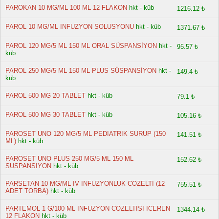
PAROKAN 10 MG/ML 100 ML 12 FLAKON
hkt - küb
1216.12 ₺
PAROL 10 MG/ML INFUZYON SOLUSYONU
hkt - küb
1371.67 ₺
PAROL 120 MG/5 ML 150 ML ORAL SÜSPANSİYON
hkt -
95.57 ₺
küb
PAROL 250 MG/5 ML 150 ML PLUS SÜSPANSİYON
hkt -
149.4 ₺
küb
PAROL 500 MG 20 TABLET
hkt - küb
79.1 ₺
PAROL 500 MG 30 TABLET
hkt - küb
105.16 ₺
PAROSET UNO 120 MG/5 ML PEDIATRIK SURUP (150
141.51 ₺
ML)
hkt - küb
PAROSET UNO PLUS 250 MG/5 ML 150 ML
152.62 ₺
SUSPANSIYON
hkt - küb
PARSETAN 10 MG/ML IV INFUZYONLUK COZELTI (12
755.51 ₺
ADET TORBA)
hkt - küb
PARTEMOL 1 G/100 ML INFUZYON COZELTISI ICEREN
1344.14 ₺
12 FLAKON
hkt - küb