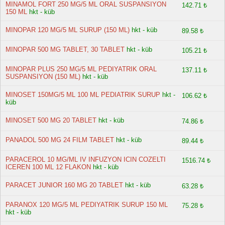
MINAMOL FORT 250 MG/5 ML ORAL SUSPANSIYON
142.71 ₺
150 ML
hkt - küb
MINOPAR 120 MG/5 ML SURUP (150 ML)
hkt - küb
89.58 ₺
MINOPAR 500 MG TABLET, 30 TABLET
hkt - küb
105.21 ₺
MINOPAR PLUS 250 MG/5 ML PEDIYATRIK ORAL
137.11 ₺
SUSPANSIYON (150 ML)
hkt - küb
MINOSET 150MG/5 ML 100 ML PEDIATRIK SURUP
hkt -
106.62 ₺
küb
MINOSET 500 MG 20 TABLET
hkt - küb
74.86 ₺
PANADOL 500 MG 24 FILM TABLET
hkt - küb
89.44 ₺
PARACEROL 10 MG/ML IV INFUZYON ICIN COZELTI
1516.74 ₺
ICEREN 100 ML 12 FLAKON
hkt - küb
PARACET JUNIOR 160 MG 20 TABLET
hkt - küb
63.28 ₺
PARANOX 120 MG/5 ML PEDIYATRIK SURUP 150 ML
75.28 ₺
hkt - küb