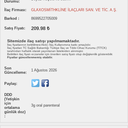
Durumu:
İlaç Firması:
GLAXOSMİTHKLİNE İLAÇLARI SAN. VE TİC. A.Ş.
Barkod :
8699522705009
209.98 ₺
Satış Fiyatı:
Sitemizde ilaç satışı yapılmamaktadır.
İlaç fiyatlarının belirtilmesi Akılcı İlaç Kullanımına katkı amaçlıdır.
İlaç fiyatları TC Sağlık Bakanlığı Türkiye İlaç ve Tıbbi Cihaz Kurumu (TİTCK)
tarafından haftalık olarak yayınlanan listelerden alınmıştır.
Belirtilen ilaç fiyatı eczaneler için önerilen satış fiyatı olup değişkenlik gösterebilir.
Fiyatlar güncellenmemiş olabilir.
Son
1 Ağustos 2026
Güncelleme:
Paylaş:
DDD
(Yetişkin
için
3g oral parenteral
ortalama
günlük doz)
: