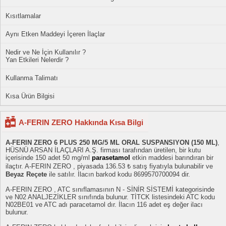
Kısıtlamalar
Aynı Etken Maddeyi İçeren İlaçlar
Nedir ve Ne İçin Kullanılır ?
Yan Etkileri Nelerdir ?
Kullanma Talimatı
Kısa Ürün Bilgisi
A-FERIN ZERO Hakkında Kısa Bilgi
A-FERIN ZERO 6 PLUS 250 MG/5 ML ORAL SUSPANSIYON (150 ML)
,
HÜSNÜ ARSAN İLAÇLARI A.Ş. firması tarafından üretilen, bir kutu
içerisinde 150 adet 50 mg/ml
parasetamol
etkin maddesi barındıran bir
ilaçtır. A-FERIN ZERO , piyasada 136.53 ₺ satış fiyatıyla bulunabilir ve
Beyaz Reçete
ile satılır. İlacın barkod kodu 8699570700094 dir.
A-FERIN ZERO , ATC sınıflamasının N - SİNİR SİSTEMİ kategorisinde
ve N02 ANALJEZİKLER sınıfında bulunur. TİTCK listesindeki ATC kodu
N02BE01 ve ATC adı paracetamol dır. İlacın 116 adet eş değer ilacı
bulunur.