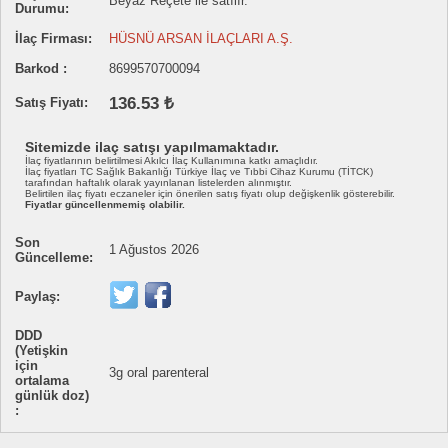
Beyaz Reçete ile satılır.
Durumu:
İlaç Firması:
HÜSNÜ ARSAN İLAÇLARI A.Ş.
Barkod :
8699570700094
136.53 ₺
Satış Fiyatı:
Sitemizde ilaç satışı yapılmamaktadır.
İlaç fiyatlarının belirtilmesi Akılcı İlaç Kullanımına katkı amaçlıdır.
İlaç fiyatları TC Sağlık Bakanlığı Türkiye İlaç ve Tıbbi Cihaz Kurumu (TİTCK)
tarafından haftalık olarak yayınlanan listelerden alınmıştır.
Belirtilen ilaç fiyatı eczaneler için önerilen satış fiyatı olup değişkenlik gösterebilir.
Fiyatlar güncellenmemiş olabilir.
Son
1 Ağustos 2026
Güncelleme:
Paylaş:
DDD
(Yetişkin
için
3g oral parenteral
ortalama
günlük doz)
: