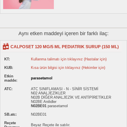
Aynı etken maddeyi içeren bir farklı ilaç:
CALPOSET 120 MG/5 ML PEDIATRIK SURUP (150 ML)
KT:
Kullanma talimatı için tıklayınız (Hastalar için)
KUB:
Kısa ürün bilgisi için tıklayınız (Hekimler için)
Etkin
parasetamol
madde:
ATC:
ATC SINIFLAMASI - N - SİNİR SİSTEMİ
N02 ANALJEZİKLER
N02B DİĞER ANALJEZİK VE ANTİPİRETİKLER
N02BE Anilidler
N02BE01
parasetamol
SB.atc:
N02BE01
Reçete
Beyaz Reçete ile satılır.