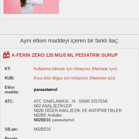
Aynı etken maddeyi içeren bir farklı ilaç:
A-FERIN ZERO 120 MG/5 ML PEDIATRIK SURUP
KT:
Kullanma talimatı için tıklayınız (Hastalar için)
KUB:
Kısa ürün bilgisi için tıklayınız (Hekimler için)
Etkin
parasetamol
madde:
ATC:
ATC SINIFLAMASI - N - SİNİR SİSTEMİ
N02 ANALJEZİKLER
N02B DİĞER ANALJEZİK VE ANTİPİRETİKLER
N02BE Anilidler
N02BE01
parasetamol
SB.atc:
N02BE01
Reçete