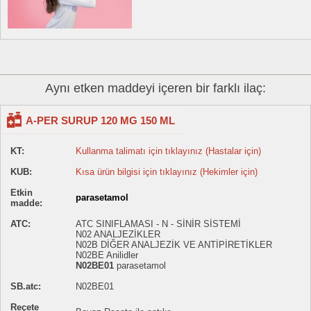
Aynı etken maddeyi içeren bir farklı ilaç:
A-PER SURUP 120 MG 150 ML
KT:
Kullanma talimatı için tıklayınız (Hastalar için)
KUB:
Kısa ürün bilgisi için tıklayınız (Hekimler için)
Etkin
parasetamol
madde:
ATC:
ATC SINIFLAMASI - N - SİNİR SİSTEMİ
N02 ANALJEZİKLER
N02B DİĞER ANALJEZİK VE ANTİPİRETİKLER
N02BE Anilidler
N02BE01
parasetamol
SB.atc:
N02BE01
Reçete