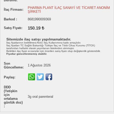
Durumu:
PHARMA PLANT İLAÇ SANAYİ VE TİCARET ANONİM
İlaç Firması:
ŞİRKETİ
Barkod :
8681990009369
150.19 ₺
Satış Fiyatı:
Sitemizde ilaç satışı yapılmamaktadır.
İlaç fiyatlarının belirtilmesi Akılcı İlaç Kullanımına katkı amaçlıdır.
İlaç fiyatları TC Sağlık Bakanlığı Türkiye İlaç ve Tıbbi Cihaz Kurumu (TİTCK)
tarafından haftalık olarak yayınlanan listelerden alınmıştır.
Belirtilen ilaç fiyatı eczaneler için önerilen satış fiyatı olup değişkenlik gösterebilir.
Fiyatlar güncellenmemiş olabilir.
Son
1 Ağustos 2026
Güncelleme:
Paylaş:
DDD
(Yetişkin
için
3g oral parenteral
ortalama
günlük doz)
: