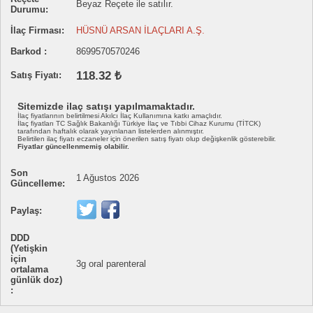
Beyaz Reçete ile satılır.
Durumu:
İlaç Firması:
HÜSNÜ ARSAN İLAÇLARI A.Ş.
Barkod :
8699570570246
118.32 ₺
Satış Fiyatı:
Sitemizde ilaç satışı yapılmamaktadır.
İlaç fiyatlarının belirtilmesi Akılcı İlaç Kullanımına katkı amaçlıdır.
İlaç fiyatları TC Sağlık Bakanlığı Türkiye İlaç ve Tıbbi Cihaz Kurumu (TİTCK)
tarafından haftalık olarak yayınlanan listelerden alınmıştır.
Belirtilen ilaç fiyatı eczaneler için önerilen satış fiyatı olup değişkenlik gösterebilir.
Fiyatlar güncellenmemiş olabilir.
Son
1 Ağustos 2026
Güncelleme:
Paylaş:
DDD
(Yetişkin
için
3g oral parenteral
ortalama
günlük doz)
: