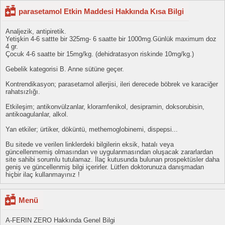
parasetamol Etkin Maddesi Hakkında Kısa Bilgi
Analjezik, antipiretik.
Yetişkin 4-6 sattte bir 325mg- 6 saatte bir 1000mg.Günlük maximum doz
4 gr.
Çocuk 4-6 saatte bir 15mg/kg. (dehidratasyon riskinde 10mg/kg.)
Gebelik kategorisi B. Anne sütüne geçer.
Kontrendikasyon; parasetamol allerjisi, ileri derecede böbrek ve karaciğer
rahatsızlığı.
Etkileşim; antikonvülzanlar, kloramfenikol, desipramin, doksorubisin,
antikoagulanlar, alkol.
Yan etkiler; ürtiker, döküntü, methemoglobinemi, dispepsi...
Bu sitede ve verilen linklerdeki bilgilerin eksik, hatalı veya
güncellenmemiş olmasından ve uygulanmasından oluşacak zararlardan
site sahibi sorumlu tutulamaz. İlaç kutusunda bulunan prospektüsler daha
geniş ve güncellenmiş bilgi içerirler. Lütfen doktorunuza danışmadan
hiçbir ilaç kullanmayınız !
Menü
A-FERIN ZERO Hakkında Genel Bilgi