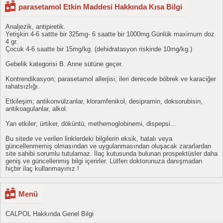
parasetamol Etkin Maddesi Hakkında Kısa Bilgi
Analjezik, antipiretik.
Yetişkin 4-6 sattte bir 325mg- 6 saatte bir 1000mg.Günlük maximum doz
4 gr.
Çocuk 4-6 saatte bir 15mg/kg. (dehidratasyon riskinde 10mg/kg.)
Gebelik kategorisi B. Anne sütüne geçer.
Kontrendikasyon; parasetamol allerjisi, ileri derecede böbrek ve karaciğer
rahatsızlığı.
Etkileşim; antikonvülzanlar, kloramfenikol, desipramin, doksorubisin,
antikoagulanlar, alkol.
Yan etkiler; ürtiker, döküntü, methemoglobinemi, dispepsi...
Bu sitede ve verilen linklerdeki bilgilerin eksik, hatalı veya
güncellenmemiş olmasından ve uygulanmasından oluşacak zararlardan
site sahibi sorumlu tutulamaz. İlaç kutusunda bulunan prospektüsler daha
geniş ve güncellenmiş bilgi içerirler. Lütfen doktorunuza danışmadan
hiçbir ilaç kullanmayınız !
Menü
CALPOL Hakkında Genel Bilgi