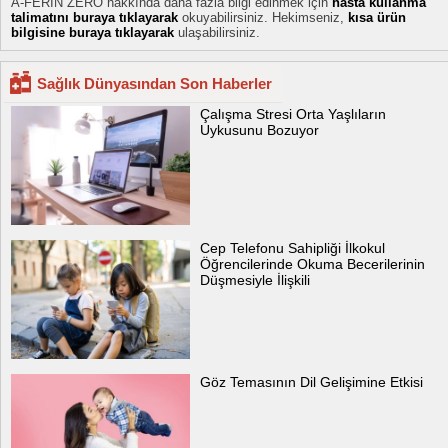
A-FERIN ZERO hakkında daha fazla bilgi edinmek için
hasta kullanma
talimatını buraya tıklayarak
okuyabilirsiniz. Hekimseniz,
kısa ürün
bilgisine buraya tıklayarak
ulaşabilirsiniz.
Sağlık Dünyasından Son Haberler
Çalışma Stresi Orta Yaşlıların
Uykusunu Bozuyor
Cep Telefonu Sahipliği İlkokul
Öğrencilerinde Okuma Becerilerinin
Düşmesiyle İlişkili
Göz Temasının Dil Gelişimine Etkisi