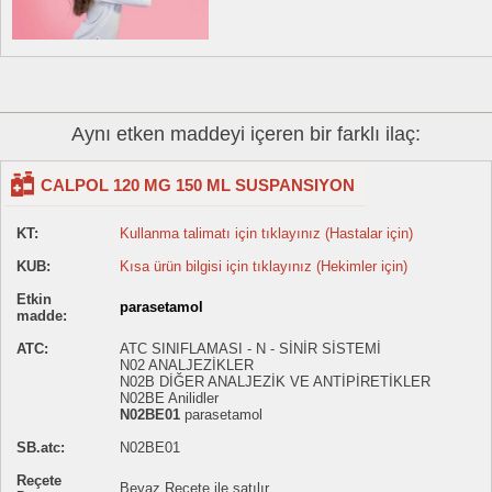
Aynı etken maddeyi içeren bir farklı ilaç:
CALPOL 120 MG 150 ML SUSPANSIYON
KT:
Kullanma talimatı için tıklayınız (Hastalar için)
KUB:
Kısa ürün bilgisi için tıklayınız (Hekimler için)
Etkin
parasetamol
madde:
ATC:
ATC SINIFLAMASI - N - SİNİR SİSTEMİ
N02 ANALJEZİKLER
N02B DİĞER ANALJEZİK VE ANTİPİRETİKLER
N02BE Anilidler
N02BE01
parasetamol
SB.atc:
N02BE01
Reçete
Beyaz Reçete ile satılır.