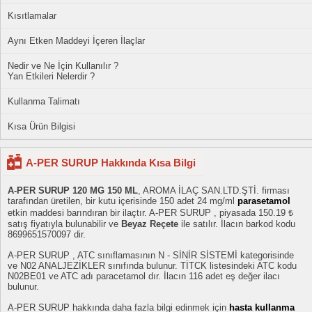
Kısıtlamalar
Aynı Etken Maddeyi İçeren İlaçlar
Nedir ve Ne İçin Kullanılır ?
Yan Etkileri Nelerdir ?
Kullanma Talimatı
Kısa Ürün Bilgisi
A-PER SURUP Hakkında Kısa Bilgi
A-PER SURUP 120 MG 150 ML
, AROMA İLAÇ SAN.LTD.ŞTİ. firması
tarafından üretilen, bir kutu içerisinde 150 adet 24 mg/ml
parasetamol
etkin maddesi barındıran bir ilaçtır. A-PER SURUP , piyasada 150.19 ₺
satış fiyatıyla bulunabilir ve
Beyaz Reçete
ile satılır. İlacın barkod kodu
8699651570097 dir.
A-PER SURUP , ATC sınıflamasının N - SİNİR SİSTEMİ kategorisinde
ve N02 ANALJEZİKLER sınıfında bulunur. TİTCK listesindeki ATC kodu
N02BE01 ve ATC adı paracetamol dır. İlacın 116 adet eş değer ilacı
bulunur.
A-PER SURUP hakkında daha fazla bilgi edinmek için
hasta kullanma