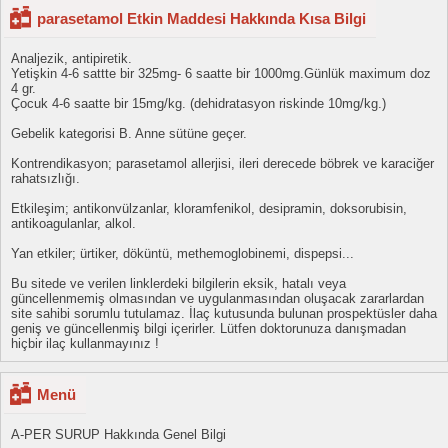
parasetamol Etkin Maddesi Hakkında Kısa Bilgi
Analjezik, antipiretik.
Yetişkin 4-6 sattte bir 325mg- 6 saatte bir 1000mg.Günlük maximum doz
4 gr.
Çocuk 4-6 saatte bir 15mg/kg. (dehidratasyon riskinde 10mg/kg.)
Gebelik kategorisi B. Anne sütüne geçer.
Kontrendikasyon; parasetamol allerjisi, ileri derecede böbrek ve karaciğer
rahatsızlığı.
Etkileşim; antikonvülzanlar, kloramfenikol, desipramin, doksorubisin,
antikoagulanlar, alkol.
Yan etkiler; ürtiker, döküntü, methemoglobinemi, dispepsi...
Bu sitede ve verilen linklerdeki bilgilerin eksik, hatalı veya
güncellenmemiş olmasından ve uygulanmasından oluşacak zararlardan
site sahibi sorumlu tutulamaz. İlaç kutusunda bulunan prospektüsler daha
geniş ve güncellenmiş bilgi içerirler. Lütfen doktorunuza danışmadan
hiçbir ilaç kullanmayınız !
Menü
A-PER SURUP Hakkında Genel Bilgi