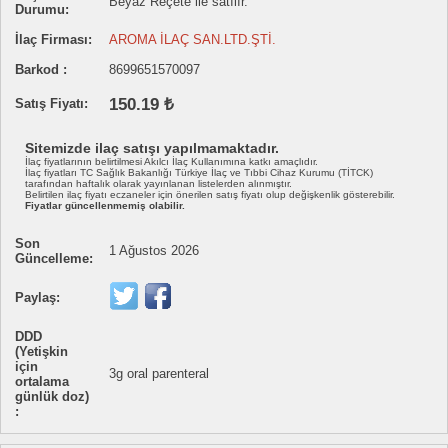
Beyaz Reçete ile satılır.
Durumu:
İlaç Firması:
AROMA İLAÇ SAN.LTD.ŞTİ.
Barkod :
8699651570097
150.19 ₺
Satış Fiyatı:
Sitemizde ilaç satışı yapılmamaktadır.
İlaç fiyatlarının belirtilmesi Akılcı İlaç Kullanımına katkı amaçlıdır.
İlaç fiyatları TC Sağlık Bakanlığı Türkiye İlaç ve Tıbbi Cihaz Kurumu (TİTCK)
tarafından haftalık olarak yayınlanan listelerden alınmıştır.
Belirtilen ilaç fiyatı eczaneler için önerilen satış fiyatı olup değişkenlik gösterebilir.
Fiyatlar güncellenmemiş olabilir.
Son
1 Ağustos 2026
Güncelleme:
Paylaş:
DDD
(Yetişkin
için
3g oral parenteral
ortalama
günlük doz)
: