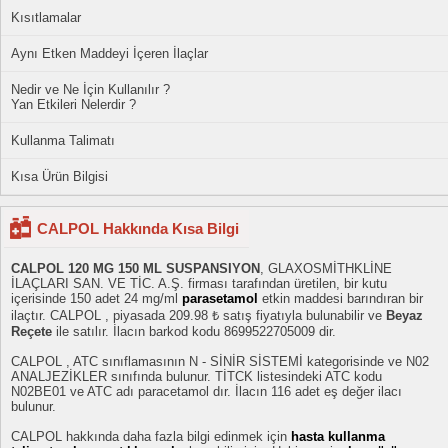
Kısıtlamalar
Aynı Etken Maddeyi İçeren İlaçlar
Nedir ve Ne İçin Kullanılır ?
Yan Etkileri Nelerdir ?
Kullanma Talimatı
Kısa Ürün Bilgisi
CALPOL Hakkında Kısa Bilgi
CALPOL 120 MG 150 ML SUSPANSIYON
, GLAXOSMİTHKLİNE
İLAÇLARI SAN. VE TİC. A.Ş. firması tarafından üretilen, bir kutu
içerisinde 150 adet 24 mg/ml
parasetamol
etkin maddesi barındıran bir
ilaçtır. CALPOL , piyasada 209.98 ₺ satış fiyatıyla bulunabilir ve
Beyaz
Reçete
ile satılır. İlacın barkod kodu 8699522705009 dir.
CALPOL , ATC sınıflamasının N - SİNİR SİSTEMİ kategorisinde ve N02
ANALJEZİKLER sınıfında bulunur. TİTCK listesindeki ATC kodu
N02BE01 ve ATC adı paracetamol dır. İlacın 116 adet eş değer ilacı
bulunur.
CALPOL hakkında daha fazla bilgi edinmek için
hasta kullanma