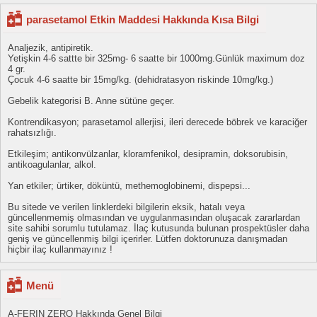
parasetamol Etkin Maddesi Hakkında Kısa Bilgi
Analjezik, antipiretik.
Yetişkin 4-6 sattte bir 325mg- 6 saatte bir 1000mg.Günlük maximum doz
4 gr.
Çocuk 4-6 saatte bir 15mg/kg. (dehidratasyon riskinde 10mg/kg.)
Gebelik kategorisi B. Anne sütüne geçer.
Kontrendikasyon; parasetamol allerjisi, ileri derecede böbrek ve karaciğer
rahatsızlığı.
Etkileşim; antikonvülzanlar, kloramfenikol, desipramin, doksorubisin,
antikoagulanlar, alkol.
Yan etkiler; ürtiker, döküntü, methemoglobinemi, dispepsi...
Bu sitede ve verilen linklerdeki bilgilerin eksik, hatalı veya
güncellenmemiş olmasından ve uygulanmasından oluşacak zararlardan
site sahibi sorumlu tutulamaz. İlaç kutusunda bulunan prospektüsler daha
geniş ve güncellenmiş bilgi içerirler. Lütfen doktorunuza danışmadan
hiçbir ilaç kullanmayınız !
Menü
A-FERIN ZERO Hakkında Genel Bilgi