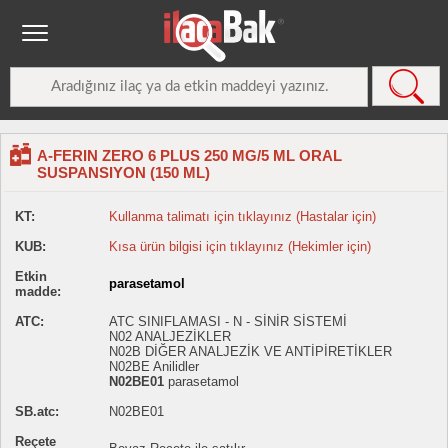
A-FERIN ZERO 6 PLUS 250 MG/5 ML ORAL
SUSPANSIYON (150 ML)
KT:
Kullanma talimatı için tıklayınız (Hastalar için)
KUB:
Kısa ürün bilgisi için tıklayınız (Hekimler için)
Etkin
parasetamol
madde:
ATC:
ATC SINIFLAMASI - N - SİNİR SİSTEMİ
N02 ANALJEZİKLER
N02B DİĞER ANALJEZİK VE ANTİPİRETİKLER
N02BE Anilidler
N02BE01
parasetamol
SB.atc:
N02BE01
Reçete