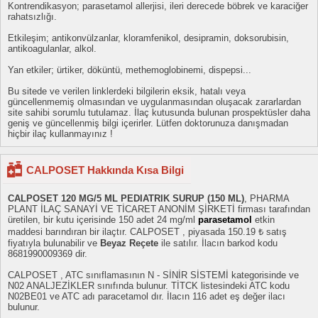
Kontrendikasyon; parasetamol allerjisi, ileri derecede böbrek ve karaciğer
rahatsızlığı.
Etkileşim; antikonvülzanlar, kloramfenikol, desipramin, doksorubisin,
antikoagulanlar, alkol.
Yan etkiler; ürtiker, döküntü, methemoglobinemi, dispepsi...
Bu sitede ve verilen linklerdeki bilgilerin eksik, hatalı veya
güncellenmemiş olmasından ve uygulanmasından oluşacak zararlardan
site sahibi sorumlu tutulamaz. İlaç kutusunda bulunan prospektüsler daha
geniş ve güncellenmiş bilgi içerirler. Lütfen doktorunuza danışmadan
hiçbir ilaç kullanmayınız !
CALPOSET Hakkında Kısa Bilgi
CALPOSET 120 MG/5 ML PEDIATRIK SURUP (150 ML)
, PHARMA
PLANT İLAÇ SANAYİ VE TİCARET ANONİM ŞİRKETİ firması tarafından
üretilen, bir kutu içerisinde 150 adet 24 mg/ml
parasetamol
etkin
maddesi barındıran bir ilaçtır. CALPOSET , piyasada 150.19 ₺ satış
fiyatıyla bulunabilir ve
Beyaz Reçete
ile satılır. İlacın barkod kodu
8681990009369 dir.
CALPOSET , ATC sınıflamasının N - SİNİR SİSTEMİ kategorisinde ve
N02 ANALJEZİKLER sınıfında bulunur. TİTCK listesindeki ATC kodu
N02BE01 ve ATC adı paracetamol dır. İlacın 116 adet eş değer ilacı
bulunur.