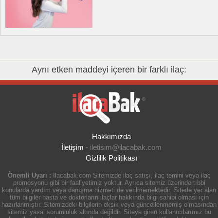
Aynı etken maddeyi içeren bir farklı ilaç:
Hakkımızda
İletişim
-
iletisim@ilacabak.com
Gizlilik Politikası
Önemli Uyarı :
İlacabak.com Sitemizde ilaç satışı, ilaç temini veya ilaç
promosyonu gibi bir faaliyetimiz yoktur. Ayrıca sitemiz üzerinde tıbbi
konularda yardım veya danışma hizmeti de verilmemektedir. Sitede yer alan
tüm bilgiler hasta ve doktorların ilaçlar hakkında bilgi sahibi olması için
hazırlanmıştır. Sitemizdeki bilgilerin eksik veya güncellenmemiş olmasından
sitemiz yasal sorumluluk altında değildir. Siteye giren kullanıcılarımız bu