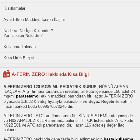
Kısıtlamalar
Aynı Etken Maddeyi İçeren İlaçlar
Nedir ve Ne İçin Kullanılır ?
Yan Etkileri Nelerdir ?
Kullanma Talimatı
Kısa Ürün Bilgisi
A-FERIN ZERO Hakkında Kısa Bilgi
A-FERIN ZERO 120 MG/5 ML PEDIATRIK SURUP
, HÜSNÜ ARSAN
İLAÇLARI A.Ş. firması tarafından üretilen, bir kutu içerisinde 150 adet 24
mg/ml
parasetamol
etkin maddesi barındıran bir ilaçtır. A-FERIN ZERO ,
piyasada 118.32 ₺ satış fiyatıyla bulunabilir ve
Beyaz Reçete
ile satılır.
İlacın barkod kodu 8699570570246 dir.
A-FERIN ZERO , ATC sınıflamasının N - SİNİR SİSTEMİ kategorisinde
ve N02 ANALJEZİKLER sınıfında bulunur. TİTCK listesindeki ATC kodu
N02BE01 ve ATC adı paracetamol dır. İlacın 116 adet eş değer ilacı
bulunur.
A-FERIN ZERO hakkında daha fazla bilgi edinmek için
hasta kullanma