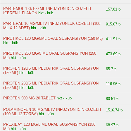
PARTEMOL 1 G/100 ML INFUZYON ICIN COZELTI
157.81 ₺
ICEREN 1 FLAKON
hkt - küb
PARTERAL 10 MG/ML IV INFUZYONLUK COZELTI (100
915.67 ₺
ML X 12 ADET)
hkt - küb
PIRETIKOL 120 MG/5ML ORAL SUSPANSIYON (150 ML)
411.51 ₺
hkt - küb
PIRETIKOL 250 MG/5 ML ORAL SUSPANSIYON (150
473.69 ₺
ML)
hkt - küb
PIROFEN 120/5 ML PEDIATRIK ORAL SUSPANSIYON
65.7 ₺
(150 ML)
hkt - küb
PIROFEN 250/5 ML PEDIATRIK ORAL SUSPANSIYON
116.96 ₺
(150 ML)
hkt - küb
PIROFEN 500 MG 20 TABLET
hkt - küb
80.51 ₺
POLAMINOFEN 10 MG/ML IV INFUZYON ICIN COZELTI
1516.74 ₺
(100 ML 12 TORBA)
hkt - küb
PREXIBAY 120 MG/5 ML ORAL SUSPANSIYON (150
68.97 ₺
ML)
hkt - küb