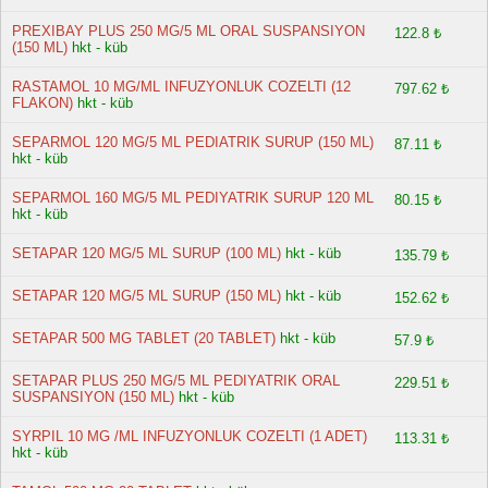
PREXIBAY PLUS 250 MG/5 ML ORAL SUSPANSIYON
122.8 ₺
(150 ML)
hkt - küb
RASTAMOL 10 MG/ML INFUZYONLUK COZELTI (12
797.62 ₺
FLAKON)
hkt - küb
SEPARMOL 120 MG/5 ML PEDIATRIK SURUP (150 ML)
87.11 ₺
hkt - küb
SEPARMOL 160 MG/5 ML PEDIYATRIK SURUP 120 ML
80.15 ₺
hkt - küb
SETAPAR 120 MG/5 ML SURUP (100 ML)
hkt - küb
135.79 ₺
SETAPAR 120 MG/5 ML SURUP (150 ML)
hkt - küb
152.62 ₺
SETAPAR 500 MG TABLET (20 TABLET)
hkt - küb
57.9 ₺
SETAPAR PLUS 250 MG/5 ML PEDIYATRIK ORAL
229.51 ₺
SUSPANSIYON (150 ML)
hkt - küb
SYRPIL 10 MG /ML INFUZYONLUK COZELTI (1 ADET)
113.31 ₺
hkt - küb