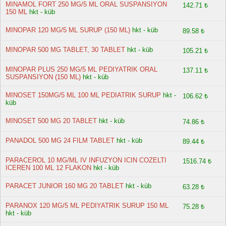
MINAMOL FORT 250 MG/5 ML ORAL SUSPANSIYON
142.71 ₺
150 ML
hkt - küb
MINOPAR 120 MG/5 ML SURUP (150 ML)
hkt - küb
89.58 ₺
MINOPAR 500 MG TABLET, 30 TABLET
hkt - küb
105.21 ₺
MINOPAR PLUS 250 MG/5 ML PEDIYATRIK ORAL
137.11 ₺
SUSPANSIYON (150 ML)
hkt - küb
MINOSET 150MG/5 ML 100 ML PEDIATRIK SURUP
hkt -
106.62 ₺
küb
MINOSET 500 MG 20 TABLET
hkt - küb
74.86 ₺
PANADOL 500 MG 24 FILM TABLET
hkt - küb
89.44 ₺
PARACEROL 10 MG/ML IV INFUZYON ICIN COZELTI
1516.74 ₺
ICEREN 100 ML 12 FLAKON
hkt - küb
PARACET JUNIOR 160 MG 20 TABLET
hkt - küb
63.28 ₺
PARANOX 120 MG/5 ML PEDIYATRIK SURUP 150 ML
75.28 ₺
hkt - küb