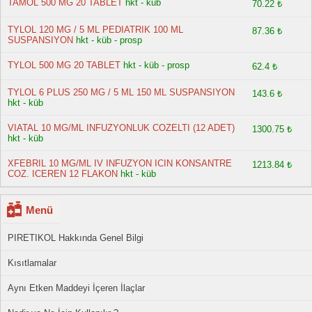
TAMOL 500 MG 20 TABLET
hkt - küb
70.22 ₺
TYLOL 120 MG / 5 ML PEDIATRIK 100 ML
87.36 ₺
SUSPANSIYON
hkt - küb - prosp
TYLOL 500 MG 20 TABLET
hkt - küb - prosp
62.4 ₺
TYLOL 6 PLUS 250 MG / 5 ML 150 ML SUSPANSIYON
143.6 ₺
hkt - küb
VIATAL 10 MG/ML INFUZYONLUK COZELTI (12 ADET)
1300.75 ₺
hkt - küb
XFEBRIL 10 MG/ML IV INFUZYON ICIN KONSANTRE
1213.84 ₺
COZ. ICEREN 12 FLAKON
hkt - küb
Menü
PIRETIKOL Hakkında Genel Bilgi
Kısıtlamalar
Aynı Etken Maddeyi İçeren İlaçlar