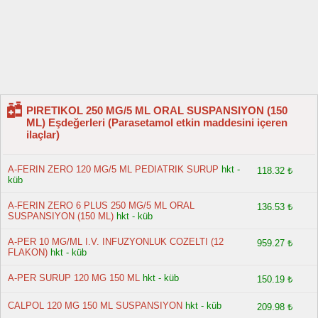
PIRETIKOL 250 MG/5 ML ORAL SUSPANSIYON (150
ML) Eşdeğerleri (Parasetamol etkin maddesini içeren
ilaçlar)
A-FERIN ZERO 120 MG/5 ML PEDIATRIK SURUP
hkt -
118.32 ₺
küb
A-FERIN ZERO 6 PLUS 250 MG/5 ML ORAL
136.53 ₺
SUSPANSIYON (150 ML)
hkt - küb
A-PER 10 MG/ML I.V. INFUZYONLUK COZELTI (12
959.27 ₺
FLAKON)
hkt - küb
A-PER SURUP 120 MG 150 ML
hkt - küb
150.19 ₺
CALPOL 120 MG 150 ML SUSPANSIYON
hkt - küb
209.98 ₺