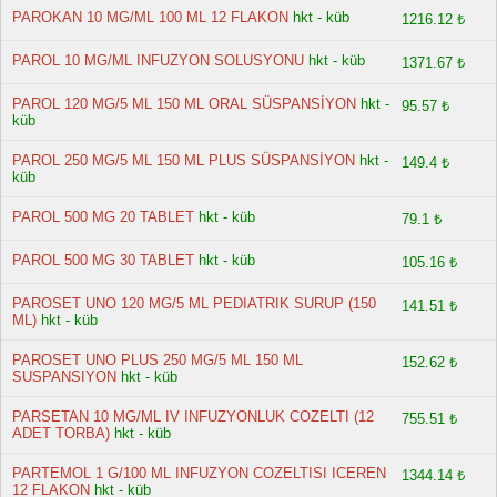
PAROKAN 10 MG/ML 100 ML 12 FLAKON
hkt - küb
1216.12 ₺
PAROL 10 MG/ML INFUZYON SOLUSYONU
hkt - küb
1371.67 ₺
PAROL 120 MG/5 ML 150 ML ORAL SÜSPANSİYON
hkt -
95.57 ₺
küb
PAROL 250 MG/5 ML 150 ML PLUS SÜSPANSİYON
hkt -
149.4 ₺
küb
PAROL 500 MG 20 TABLET
hkt - küb
79.1 ₺
PAROL 500 MG 30 TABLET
hkt - küb
105.16 ₺
PAROSET UNO 120 MG/5 ML PEDIATRIK SURUP (150
141.51 ₺
ML)
hkt - küb
PAROSET UNO PLUS 250 MG/5 ML 150 ML
152.62 ₺
SUSPANSIYON
hkt - küb
PARSETAN 10 MG/ML IV INFUZYONLUK COZELTI (12
755.51 ₺
ADET TORBA)
hkt - küb
PARTEMOL 1 G/100 ML INFUZYON COZELTISI ICEREN
1344.14 ₺
12 FLAKON
hkt - küb