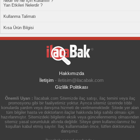
Nedir ve Ne İçin Kullanılır ?
Yan Etkileri Nelerdir ?
Kullanma Talimatı
Kısa Ürün Bilgisi
Hakkımızda
İletişim
-
iletisim@ilacabak.com
Gizlilik Politikası
Önemli Uyarı :
İlacabak.com Sitemizde ilaç satışı, ilaç temini veya ilaç
promosyonu gibi bir faaliyetimiz yoktur. Ayrıca sitemiz üzerinde tıbbi
konularda yardım veya danışma hizmeti de verilmemektedir. Sitede yer alan
tüm bilgiler hasta ve doktorların ilaçlar hakkında bilgi sahibi olması için
hazırlanmıştır. Sitemizdeki bilgilerin eksik veya güncellenmemiş olmasından
sitemiz yasal sorumluluk altında değildir. Siteye giren kullanıcılarımız bu
koşulları kabul etmiş sayılır. İlaç kullanmadan önce, lütfen doktorunuza
danışınız.