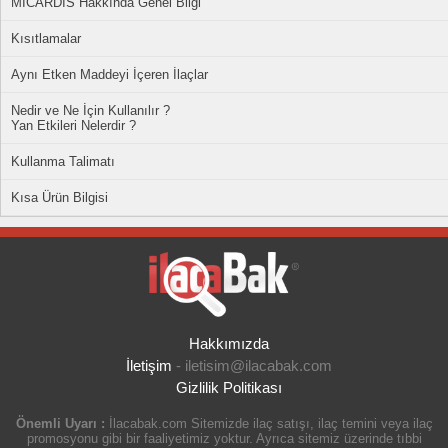
MICARDIS Hakkında Genel Bilgi
Kısıtlamalar
Aynı Etken Maddeyi İçeren İlaçlar
Nedir ve Ne İçin Kullanılır ?
Yan Etkileri Nelerdir ?
Kullanma Talimatı
Kısa Ürün Bilgisi
Hakkımızda
İletişim
-
iletisim@ilacabak.com
Gizlilik Politikası
Önemli Uyarı :
İlacabak.com Sitemizde ilaç satışı, ilaç temini veya ilaç
promosyonu gibi bir faaliyetimiz yoktur. Ayrıca sitemiz üzerinde tıbbi