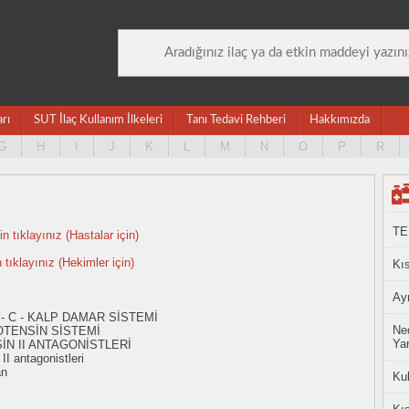
arı
SUT İlaç Kullanım İlkeleri
Tanı Tedavi Rehberi
Hakkımızda
G
H
I
J
K
L
M
N
O
P
R
TE
n tıklayınız (Hastalar için)
n tıklayınız (Hekimler için)
Kıs
Ayn
 - C - KALP DAMAR SİSTEMİ
Ned
OTENSİN SİSTEMİ
Yan
İN II ANTAGONİSTLERİ
I antagonistleri
an
Ku