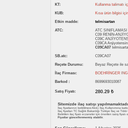
KT:
Kullanma talimatı içi
KUB:
Kısa ürün bilgisi içi
Etkin madde:
telmisartan
ATC:
ATC SINIFLAMASI
C09 RENİN-ANJİY
C09C ANJİYOTENS
C09CA Anjiyotensin I
C09CA07
telmisart
SB.atc:
C09CA07
Reçete Durumu:
Beyaz Reçete ile sat
İlaç Firması:
BOEHRİNGER INGE
Barkod :
8699693010087
280.29 ₺
Satış Fiyatı:
Sitemizde ilaç satışı yapılmamaktadı
İlaç fiyatlarının belirtilmesi Akılcı İlaç Kullanımına katk
İlaç fiyatları TC Sağlık Bakanlığı Türkiye İlaç ve Tıbb
Belirtilen ilaç fiyatı eczaneler için önerilen satış fiyatı
Fiyatlar güncellenmemiş olabilir.