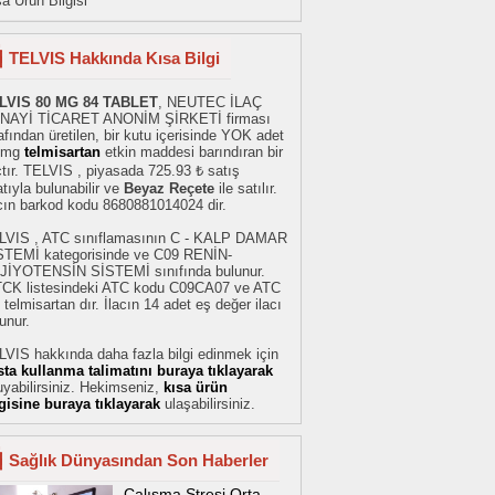
a Ürün Bilgisi
TELVIS Hakkında Kısa Bilgi
LVIS 80 MG 84 TABLET
, NEUTEC İLAÇ
NAYİ TİCARET ANONİM ŞİRKETİ firması
afından üretilen, bir kutu içerisinde YOK adet
 mg
telmisartan
etkin maddesi barındıran bir
çtır. TELVIS , piyasada 725.93 ₺ satış
atıyla bulunabilir ve
Beyaz Reçete
ile satılır.
acın barkod kodu 8680881014024 dir.
LVIS , ATC sınıflamasının C - KALP DAMAR
STEMİ kategorisinde ve C09 RENİN-
JİYOTENSİN SİSTEMİ sınıfında bulunur.
TCK listesindeki ATC kodu C09CA07 ve ATC
 telmisartan dır. İlacın 14 adet eş değer ilacı
unur.
VIS hakkında daha fazla bilgi edinmek için
sta kullanma talimatını buraya tıklayarak
yabilirsiniz. Hekimseniz,
kısa ürün
lgisine buraya tıklayarak
ulaşabilirsiniz.
Sağlık Dünyasından Son Haberler
Çalışma Stresi Orta