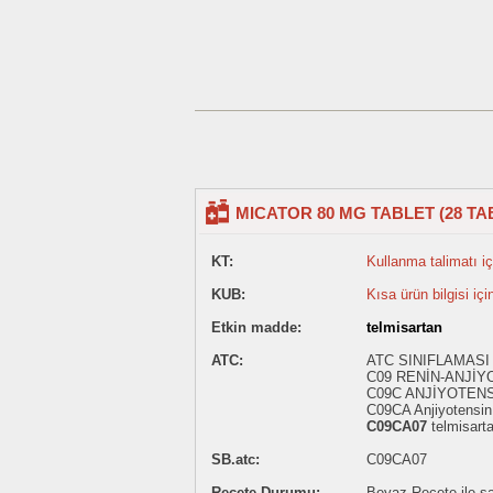
MICATOR 80 MG TABLET (28 TA
KT:
Kullanma talimatı içi
KUB:
Kısa ürün bilgisi içi
Etkin madde:
telmisartan
ATC:
ATC SINIFLAMASI
C09 RENİN-ANJİY
C09C ANJİYOTENS
C09CA Anjiyotensin I
C09CA07
telmisart
SB.atc:
C09CA07
Reçete Durumu:
Beyaz Reçete ile sat