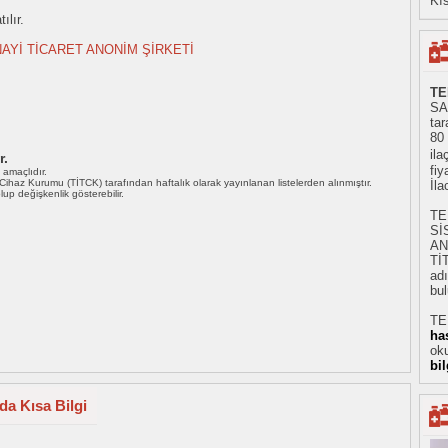
Kıs
ılır.
AYİ TİCARET ANONİM ŞİRKETİ
TE
SA
tar
80
ila
r.
fiy
ı amaçlıdır.
i Cihaz Kurumu (TİTCK) tarafından haftalık olarak yayınlanan listelerden alınmıştır.
İl
 olup değişkenlik gösterebilir.
TE
Sİ
AN
Tİ
adı
bul
TEL
ha
oku
bi
da Kısa Bilgi