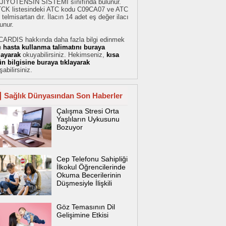
JİYOTENSİN SİSTEMİ sınıfında bulunur.
TCK listesindeki ATC kodu C09CA07 ve ATC
 telmisartan dır. İlacın 14 adet eş değer ilacı
unur.
CARDIS hakkında daha fazla bilgi edinmek
n
hasta kullanma talimatını buraya
klayarak
okuyabilirsiniz. Hekimseniz,
kısa
ün bilgisine buraya tıklayarak
şabilirsiniz.
Sağlık Dünyasından Son Haberler
Çalışma Stresi Orta
Yaşlıların Uykusunu
Bozuyor
Cep Telefonu Sahipliği
İlkokul Öğrencilerinde
Okuma Becerilerinin
Düşmesiyle İlişkili
Göz Temasının Dil
Gelişimine Etkisi