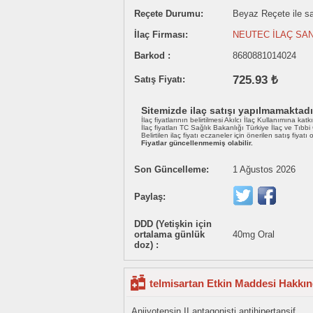
Reçete Durumu:
Beyaz Reçete ile sat
İlaç Firması:
NEUTEC İLAÇ SAN
Barkod :
8680881014024
725.93 ₺
Satış Fiyatı:
Sitemizde ilaç satışı yapılmamaktadı
İlaç fiyatlarının belirtilmesi Akılcı İlaç Kullanımına katk
İlaç fiyatları TC Sağlık Bakanlığı Türkiye İlaç ve Tıbb
Belirtilen ilaç fiyatı eczaneler için önerilen satış fiyatı
Fiyatlar güncellenmemiş olabilir.
Son Güncelleme:
1 Ağustos 2026
Paylaş:
DDD (Yetişkin için
ortalama günlük
40mg Oral
doz) :
telmisartan Etkin Maddesi Hakkın
Anjiyotensin II antagonisti antihipertansif.