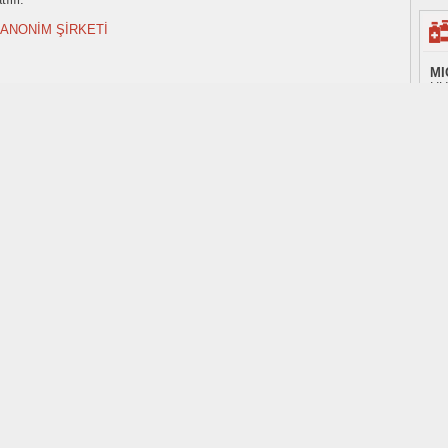
 ANONİM ŞİRKETİ
MI
HU
tar
80
ila
r.
fiy
ı amaçlıdır.
i Cihaz Kurumu (TİTCK) tarafından haftalık olarak yayınlanan listelerden alınmıştır.
İl
 olup değişkenlik gösterebilir.
MI
DA
AN
Tİ
adı
bul
MI
içi
tı
ür
ula
da Kısa Bilgi