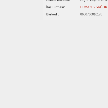
İlaç Firması:
HUMANİS SAĞLIK
Barkod :
8680760010178
243.89 ₺
Satış Fiyatı:
Sitemizde ilaç satışı yapılmamaktadı
İlaç fiyatlarının belirtilmesi Akılcı İlaç Kullanımına katk
İlaç fiyatları TC Sağlık Bakanlığı Türkiye İlaç ve Tıbb
Belirtilen ilaç fiyatı eczaneler için önerilen satış fiyatı
Fiyatlar güncellenmemiş olabilir.
Son Güncelleme:
1 Ağustos 2026
Paylaş:
DDD (Yetişkin için
ortalama günlük
40mg Oral
doz) :
telmisartan Etkin Maddesi Hakkın
Anjiyotensin II antagonisti antihipertansif.
Yetişkinde 20-80mg.