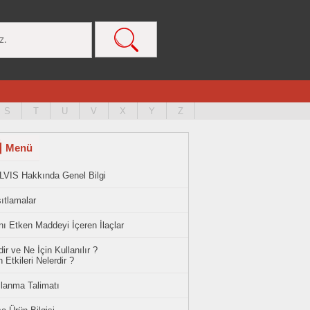
S
T
U
V
X
Y
Z
Menü
LVIS Hakkında Genel Bilgi
ıtlamalar
ı Etken Maddeyi İçeren İlaçlar
ir ve Ne İçin Kullanılır ?
 Etkileri Nelerdir ?
llanma Talimatı