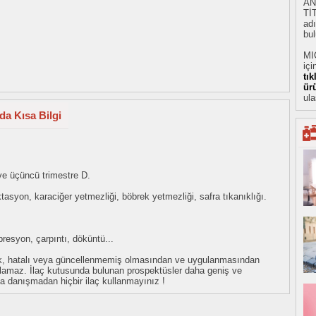
AN
Tİ
adı
bul
MI
içi
tı
ür
ula
da Kısa Bilgi
i ve üçüncü trimestre D.
ktasyon, karaciğer yetmezliği, böbrek yetmezliği, safra tıkanıklığı.
epresyon, çarpıntı, döküntü...
eksik, hatalı veya güncellenmemiş olmasından ve uygulanmasından
tulamaz. İlaç kutusunda bulunan prospektüsler daha geniş ve
uza danışmadan hiçbir ilaç kullanmayınız !