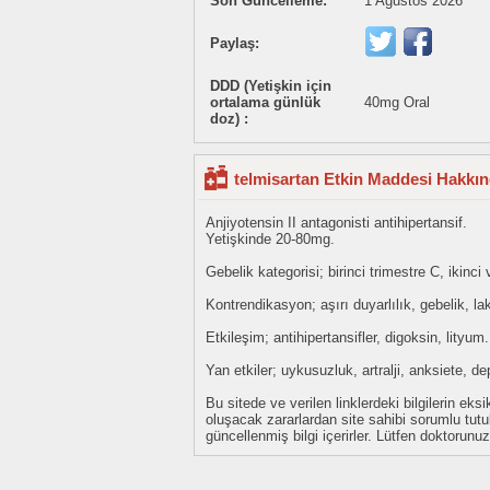
Son Güncelleme:
1 Ağustos 2026
Paylaş:
DDD (Yetişkin için
ortalama günlük
40mg Oral
doz) :
telmisartan Etkin Maddesi Hakkın
Anjiyotensin II antagonisti antihipertansif.
Yetişkinde 20-80mg.
Gebelik kategorisi; birinci trimestre C, ikinc
Kontrendikasyon; aşırı duyarlılık, gebelik, la
Etkileşim; antihipertansifler, digoksin, lityum.
Yan etkiler; uykusuzluk, artralji, anksiete, d
Bu sitede ve verilen linklerdeki bilgilerin 
oluşacak zararlardan site sahibi sorumlu tu
güncellenmiş bilgi içerirler. Lütfen doktorun