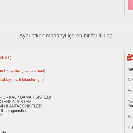
Aynı etken maddeyi içeren bir farklı ilaç:
BLET)
MI
n tıklayınız (Hastalar için)
n tıklayınız (Hekimler için)
Kıs
Ayn
 - C - KALP DAMAR SİSTEMİ
Ned
OTENSİN SİSTEMİ
Yan
İN II ANTAGONİSTLERİ
I antagonistleri
an
Ku
Kıs
ılır.