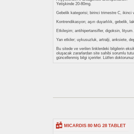
Yetişkinde 20-80mg.
Gebelik kategorisi; birinci trimestre C, ikinc
Kontrendikasyon; aşırı duyarlılık, gebelik, la
Etkileşim; antihipertansifler, digoksin, lityum.
Yan etkiler; uykusuzluk, artralji, anksiete, d
Bu sitede ve verilen linklerdeki bilgilerin 
oluşacak zararlardan site sahibi sorumlu tu
güncellenmiş bilgi içerirler. Lütfen doktorun
MICARDIS 80 MG 28 TABLET