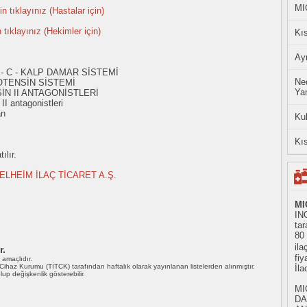
MI
n tıklayınız (Hastalar için)
n tıklayınız (Hekimler için)
Kıs
Ayn
 - C - KALP DAMAR SİSTEMİ
Ned
OTENSİN SİSTEMİ
Yan
İN II ANTAGONİSTLERİ
I antagonistleri
an
Ku
Kıs
ılır.
LHEİM İLAÇ TİCARET A.Ş.
MI
IN
tar
80
ila
r.
fiy
ı amaçlıdır.
i Cihaz Kurumu (TİTCK) tarafından haftalık olarak yayınlanan listelerden alınmıştır.
İl
 olup değişkenlik gösterebilir.
MI
DA