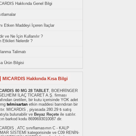
CARDIS Hakkında Genel Bilgi
ıtlamalar
ı Etken Maddeyi İçeren İlaçlar
ir ve Ne İçin Kullanılır ?
 Etkileri Nelerdir ?
llanma Talimatı
a Ürün Bilgisi
MICARDIS Hakkında Kısa Bilgi
CARDIS 80 MG 28 TABLET
, BOEHRİNGER
GELHEİM İLAÇ TİCARET A.Ş. firması
afından üretilen, bir kutu içerisinde YOK adet
 mg
telmisartan
etkin maddesi barındıran bir
çtır. MICARDIS , piyasada 280.29 ₺ satış
atıyla bulunabilir ve
Beyaz Reçete
ile satılır.
acın barkod kodu 8699693010087 dir.
CARDIS , ATC sınıflamasının C - KALP
MAR SİSTEMİ kategorisinde ve C09 RENİN-