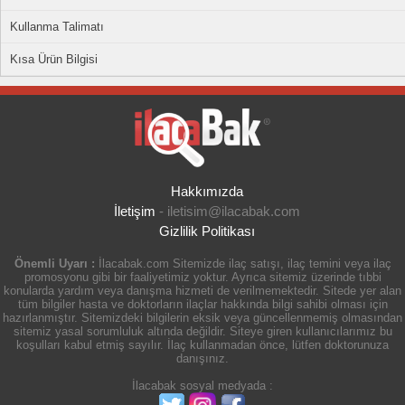
Kullanma Talimatı
Kısa Ürün Bilgisi
Hakkımızda
İletişim
-
iletisim@ilacabak.com
Gizlilik Politikası
Önemli Uyarı :
İlacabak.com Sitemizde ilaç satışı, ilaç temini veya ilaç
promosyonu gibi bir faaliyetimiz yoktur. Ayrıca sitemiz üzerinde tıbbi
konularda yardım veya danışma hizmeti de verilmemektedir. Sitede yer alan
tüm bilgiler hasta ve doktorların ilaçlar hakkında bilgi sahibi olması için
hazırlanmıştır. Sitemizdeki bilgilerin eksik veya güncellenmemiş olmasından
sitemiz yasal sorumluluk altında değildir. Siteye giren kullanıcılarımız bu
koşulları kabul etmiş sayılır. İlaç kullanmadan önce, lütfen doktorunuza
danışınız.
İlacabak sosyal medyada :