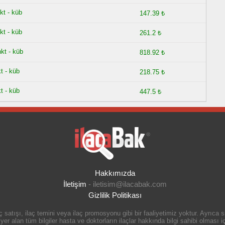
kt - küb
147.39 ₺
kt - küb
261.2 ₺
hkt - küb
818.92 ₺
t - küb
218.75 ₺
t - küb
447.5 ₺
Hakkımızda
İletişim
-
iletisim@ilacabak.com
Gizlilik Politikası
 satışı, ilaç temini veya ilaç promosyonu gibi bir faaliyetimiz yoktur. Ayrıca
r alan tüm bilgiler hasta ve doktorların ilaçlar hakkında bilgi sahibi olması içi