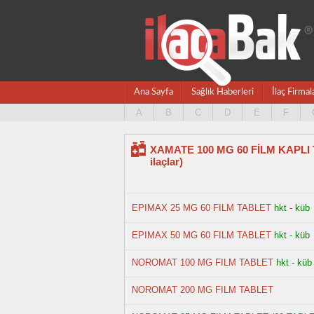
Ana Sayfa
Sağlık Haberleri
İlaç Firmal
A
B
C
D
E
F
XAMATE 100 MG 60 FİLM KAPLI TA
ilaçlar)
EPIMAX 25 MG 60 FILM TABLET
hkt - küb
EPIMAX 50 MG 60 FILM TABLET
hkt - küb
NOROMAT 100 MG FILM TABLET
hkt - küb
NOROMAT 200 MG FILM TABLET