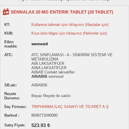
SENNALAX 20 MG ENTERIK TABLET (20 TABLET)
KT:
Kullanma talimatı için tıklayınız (Hastalar için)
KUB:
Kısa ürün bilgisi için tıklayınız (Hekimler için)
Etkin
sennosid
madde:
ATC:
ATC SINIFLAMASI - A - SİNDİRİM SİSTEMİ VE
METABOLİZMA
A06 LAKSATİFLER
A06A LAKSATİFLER
A06AB Contakt laksatifler
A06AB06
sennosid
SB.atc:
A06AB06
Reçete
Beyaz Reçete ile satılır.
Durumu:
İlaç Firması:
TRIPHARMA İLAÇ SANAYİ VE TİCARET A.Ş
Barkod :
8699772040080
523.93 ₺
Satış Fiyatı: