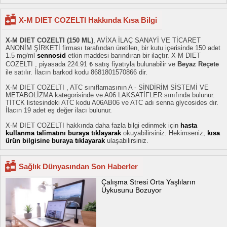
X-M DIET COZELTI Hakkında Kısa Bilgi
X-M DIET COZELTI (150 ML)
, AVİXA İLAÇ SANAYİ VE TİCARET
ANONİM ŞİRKETİ firması tarafından üretilen, bir kutu içerisinde 150 adet
1.5 mg/ml
sennosid
etkin maddesi barındıran bir ilaçtır. X-M DIET
COZELTI , piyasada 224.91 ₺ satış fiyatıyla bulunabilir ve
Beyaz Reçete
ile satılır. İlacın barkod kodu 8681801570866 dir.
X-M DIET COZELTI , ATC sınıflamasının A - SİNDİRİM SİSTEMİ VE
METABOLİZMA kategorisinde ve A06 LAKSATİFLER sınıfında bulunur.
TİTCK listesindeki ATC kodu A06AB06 ve ATC adı senna glycosides dır.
İlacın 19 adet eş değer ilacı bulunur.
X-M DIET COZELTI hakkında daha fazla bilgi edinmek için
hasta
kullanma talimatını buraya tıklayarak
okuyabilirsiniz. Hekimseniz,
kısa
ürün bilgisine buraya tıklayarak
ulaşabilirsiniz.
Sağlık Dünyasından Son Haberler
Çalışma Stresi Orta Yaşlıların
Uykusunu Bozuyor