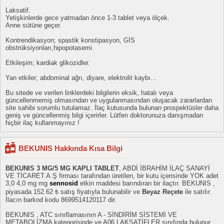
Laksatif.
Yetişkinlerde gece yatmadan önce 1-3 tablet veya ölçek.
Anne sütüne geçer.
Kontrendikasyon; spastik konstipasyon, GİS
obstrüksiyonları,hipopotasemi.
Etkileşim; kardiak glikozidler.
Yan etkiler; abdominal ağrı, diyare, elektrolit kaybı...
Bu sitede ve verilen linklerdeki bilgilerin eksik, hatalı veya
güncellenmemiş olmasından ve uygulanmasından oluşacak zararlardan
site sahibi sorumlu tutulamaz. İlaç kutusunda bulunan prospektüsler daha
geniş ve güncellenmiş bilgi içerirler. Lütfen doktorunuza danışmadan
hiçbir ilaç kullanmayınız !
BEKUNIS Hakkında Kısa Bilgi
BEKUNIS 3 MG/5 MG KAPLI TABLET
, ABDİ İBRAHİM İLAÇ SANAYİ
VE TİCARET A.Ş firması tarafından üretilen, bir kutu içerisinde YOK adet
3,0 4,0 mg mg
sennosid
etkin maddesi barındıran bir ilaçtır. BEKUNIS ,
piyasada 152.62 ₺ satış fiyatıyla bulunabilir ve
Beyaz Reçete
ile satılır.
İlacın barkod kodu 8699514120117 dir.
BEKUNIS , ATC sınıflamasının A - SİNDİRİM SİSTEMİ VE
METABOLİZMA kategorisinde ve A06 LAKSATİFLER sınıfında bulunur.