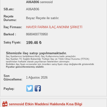
A06AB06
sennosid
SB.atc:
A06AB06
Reçete
Beyaz Reçete ile satılır.
Durumu:
İlaç Firması:
HAVER FARMA İLAÇ ANONİM ŞİRKETİ
Barkod :
8680400770950
199.46 ₺
Satış Fiyatı:
Sitemizde ilaç satışı yapılmamaktadır.
İlaç fiyatlarının belirtilmesi Akılcı İlaç Kullanımına katkı amaçlıdır.
İlaç fiyatları TC Sağlık Bakanlığı Türkiye İlaç ve Tıbbi Cihaz Kurumu (TİTCK)
tarafından haftalık olarak yayınlanan listelerden alınmıştır.
Belirtilen ilaç fiyatı eczaneler için önerilen satış fiyatı olup değişkenlik gösterebilir.
Fiyatlar güncellenmemiş olabilir.
Son
1 Ağustos 2026
Güncelleme:
Paylaş:
sennosid Etkin Maddesi Hakkında Kısa Bilgi