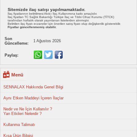
Sitemizde ilaç satışı yapılmamaktadır.
İlaç fiyatlarının belirtilmesi Akılcı İlaç Kullanımına katkı amaçlıdır.
İlaç fiyatları TC Sağlık Bakanlığı Türkiye İlaç ve Tıbbi Cihaz Kurumu (TİTCK)
tarafından haftalık olarak yayınlanan listelerden alınmıştır.
Belirtilen ilaç fiyatı eczaneler için önerilen satış fiyatı olup değişkenlik gösterebilir.
Fiyatlar güncellenmemiş olabilir.
Son
1 Ağustos 2026
Güncelleme:
Paylaş:
Menü
SENNALAX Hakkında Genel Bilgi
Aynı Etken Maddeyi İçeren İlaçlar
Nedir ve Ne İçin Kullanılır ?
Yan Etkileri Nelerdir ?
Kullanma Talimatı
Kısa Ürün Bilgisi