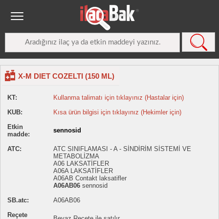
X-M DIET COZELTI (150 ML)
KT:
Kullanma talimatı için tıklayınız (Hastalar için)
KUB:
Kısa ürün bilgisi için tıklayınız (Hekimler için)
Etkin
sennosid
madde:
ATC:
ATC SINIFLAMASI - A - SİNDİRİM SİSTEMİ VE
METABOLİZMA
A06 LAKSATİFLER
A06A LAKSATİFLER
A06AB Contakt laksatifler
A06AB06
sennosid
SB.atc:
A06AB06
Reçete
Beyaz Reçete ile satılır.