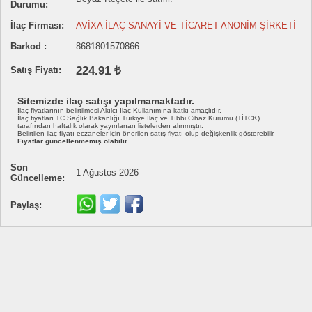
Durumu:
İlaç Firması:
AVİXA İLAÇ SANAYİ VE TİCARET ANONİM ŞİRKETİ
Barkod :
8681801570866
224.91 ₺
Satış Fiyatı:
Sitemizde ilaç satışı yapılmamaktadır.
İlaç fiyatlarının belirtilmesi Akılcı İlaç Kullanımına katkı amaçlıdır.
İlaç fiyatları TC Sağlık Bakanlığı Türkiye İlaç ve Tıbbi Cihaz Kurumu (TİTCK)
tarafından haftalık olarak yayınlanan listelerden alınmıştır.
Belirtilen ilaç fiyatı eczaneler için önerilen satış fiyatı olup değişkenlik gösterebilir.
Fiyatlar güncellenmemiş olabilir.
Son
1 Ağustos 2026
Güncelleme:
Paylaş: