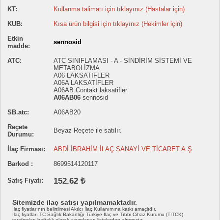
KT:
Kullanma talimatı için tıklayınız (Hastalar için)
KUB:
Kısa ürün bilgisi için tıklayınız (Hekimler için)
Etkin
sennosid
madde:
ATC:
ATC SINIFLAMASI - A - SİNDİRİM SİSTEMİ VE
METABOLİZMA
A06 LAKSATİFLER
A06A LAKSATİFLER
A06AB Contakt laksatifler
A06AB06
sennosid
SB.atc:
A06AB20
Reçete
Beyaz Reçete ile satılır.
Durumu:
İlaç Firması:
ABDİ İBRAHİM İLAÇ SANAYİ VE TİCARET A.Ş
Barkod :
8699514120117
152.62 ₺
Satış Fiyatı:
Sitemizde ilaç satışı yapılmamaktadır.
İlaç fiyatlarının belirtilmesi Akılcı İlaç Kullanımına katkı amaçlıdır.
İlaç fiyatları TC Sağlık Bakanlığı Türkiye İlaç ve Tıbbi Cihaz Kurumu (TİTCK)
tarafından haftalık olarak yayınlanan listelerden alınmıştır.