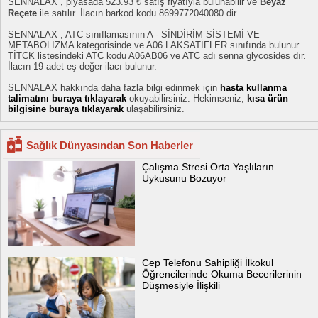
SENNALAX , piyasada 523.93 ₺ satış fiyatıyla bulunabilir ve
Beyaz
Reçete
ile satılır. İlacın barkod kodu 8699772040080 dir.
SENNALAX , ATC sınıflamasının A - SİNDİRİM SİSTEMİ VE
METABOLİZMA kategorisinde ve A06 LAKSATİFLER sınıfında bulunur.
TİTCK listesindeki ATC kodu A06AB06 ve ATC adı senna glycosides dır.
İlacın 19 adet eş değer ilacı bulunur.
SENNALAX hakkında daha fazla bilgi edinmek için
hasta kullanma
talimatını buraya tıklayarak
okuyabilirsiniz. Hekimseniz,
kısa ürün
bilgisine buraya tıklayarak
ulaşabilirsiniz.
Sağlık Dünyasından Son Haberler
Çalışma Stresi Orta Yaşlıların
Uykusunu Bozuyor
Cep Telefonu Sahipliği İlkokul
Öğrencilerinde Okuma Becerilerinin
Düşmesiyle İlişkili