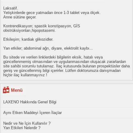
Laksatif.
Yetişkinlerde gece yatmadan önce 1-3 tablet veya ölçek.
Anne sütüne geçer.
Kontrendikasyon; spastik konstipasyon, GİS
obstrüksiyonları,hipopotasemi.
Etkileşim; kardiak glikozidler.
Yan etkiler; abdominal ağrı, diyare, elektrolit kaybı...
Bu sitede ve verilen linklerdeki bilgilerin eksik, hatalı veya
güncellenmemiş olmasından ve uygulanmasından oluşacak zararlardan
site sahibi sorumlu tutulamaz. İlaç kutusunda bulunan prospektüsler daha
geniş ve güncellenmiş bilgi içerirler. Lütfen doktorunuza danışmadan
hiçbir ilaç kullanmayınız !
Menü
LAXENO Hakkında Genel Bilgi
Aynı Etken Maddeyi İçeren İlaçlar
Nedir ve Ne İçin Kullanılır ?
Yan Etkileri Nelerdir ?