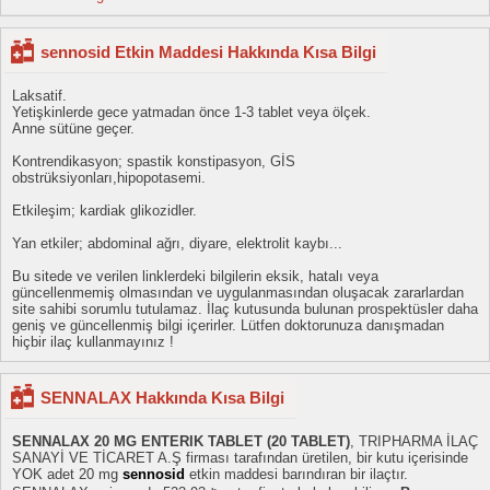
sennosid Etkin Maddesi Hakkında Kısa Bilgi
Laksatif.
Yetişkinlerde gece yatmadan önce 1-3 tablet veya ölçek.
Anne sütüne geçer.
Kontrendikasyon; spastik konstipasyon, GİS
obstrüksiyonları,hipopotasemi.
Etkileşim; kardiak glikozidler.
Yan etkiler; abdominal ağrı, diyare, elektrolit kaybı...
Bu sitede ve verilen linklerdeki bilgilerin eksik, hatalı veya
güncellenmemiş olmasından ve uygulanmasından oluşacak zararlardan
site sahibi sorumlu tutulamaz. İlaç kutusunda bulunan prospektüsler daha
geniş ve güncellenmiş bilgi içerirler. Lütfen doktorunuza danışmadan
hiçbir ilaç kullanmayınız !
SENNALAX Hakkında Kısa Bilgi
SENNALAX 20 MG ENTERIK TABLET (20 TABLET)
, TRIPHARMA İLAÇ
SANAYİ VE TİCARET A.Ş firması tarafından üretilen, bir kutu içerisinde
YOK adet 20 mg
sennosid
etkin maddesi barındıran bir ilaçtır.