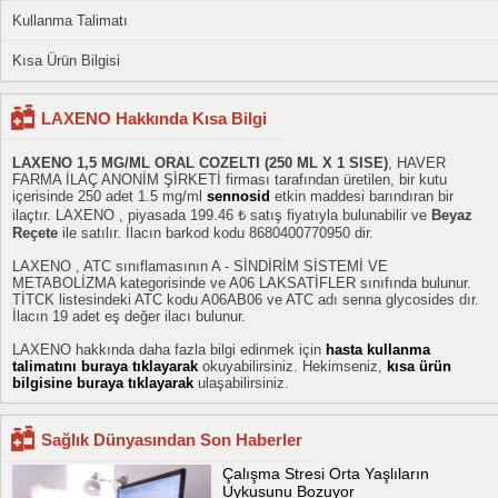
Kullanma Talimatı
Kısa Ürün Bilgisi
LAXENO Hakkında Kısa Bilgi
LAXENO 1,5 MG/ML ORAL COZELTI (250 ML X 1 SISE)
, HAVER
FARMA İLAÇ ANONİM ŞİRKETİ firması tarafından üretilen, bir kutu
içerisinde 250 adet 1.5 mg/ml
sennosid
etkin maddesi barındıran bir
ilaçtır. LAXENO , piyasada 199.46 ₺ satış fiyatıyla bulunabilir ve
Beyaz
Reçete
ile satılır. İlacın barkod kodu 8680400770950 dir.
LAXENO , ATC sınıflamasının A - SİNDİRİM SİSTEMİ VE
METABOLİZMA kategorisinde ve A06 LAKSATİFLER sınıfında bulunur.
TİTCK listesindeki ATC kodu A06AB06 ve ATC adı senna glycosides dır.
İlacın 19 adet eş değer ilacı bulunur.
LAXENO hakkında daha fazla bilgi edinmek için
hasta kullanma
talimatını buraya tıklayarak
okuyabilirsiniz. Hekimseniz,
kısa ürün
bilgisine buraya tıklayarak
ulaşabilirsiniz.
Sağlık Dünyasından Son Haberler
Çalışma Stresi Orta Yaşlıların
Uykusunu Bozuyor