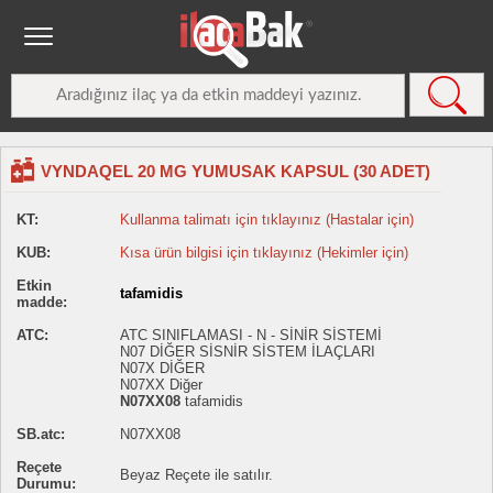
VYNDAQEL 20 MG YUMUSAK KAPSUL (30 ADET)
KT:
Kullanma talimatı için tıklayınız (Hastalar için)
KUB:
Kısa ürün bilgisi için tıklayınız (Hekimler için)
Etkin
tafamidis
madde:
ATC:
ATC SINIFLAMASI - N - SİNİR SİSTEMİ
N07 DİĞER SİSNİR SİSTEM İLAÇLARI
N07X DİĞER
N07XX Diğer
N07XX08
tafamidis
SB.atc:
N07XX08
Reçete
Beyaz Reçete ile satılır.
Durumu: