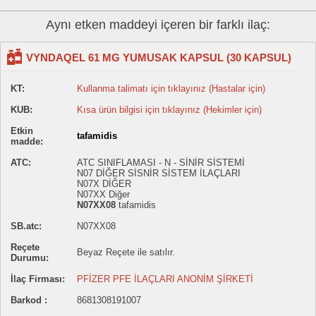
Aynı etken maddeyi içeren bir farklı ilaç:
VYNDAQEL 61 MG YUMUSAK KAPSUL (30 KAPSUL)
KT:
Kullanma talimatı için tıklayınız (Hastalar için)
KUB:
Kısa ürün bilgisi için tıklayınız (Hekimler için)
Etkin
tafamidis
madde:
ATC:
ATC SINIFLAMASI - N - SİNİR SİSTEMİ
N07 DİĞER SİSNİR SİSTEM İLAÇLARI
N07X DİĞER
N07XX Diğer
N07XX08
tafamidis
SB.atc:
N07XX08
Reçete
Beyaz Reçete ile satılır.
Durumu:
İlaç Firması:
PFİZER PFE İLAÇLARI ANONİM ŞİRKETİ
Barkod :
8681308191007