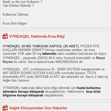
Nedir ve Ne İçin Kullanılır ?
Yan Etkileri Nelerdir ?
Kullanma Talimatı
Kısa Ürün Bilgisi
VYNDAQEL Hakkında Kısa Bilgi
VYNDAQEL 20 MG YUMUSAK KAPSUL (30 ADET)
, PFİZER PFE
İLAÇLARI ANONİM ŞİRKETİ firması tarafından üretilen, bir kutu
içerisinde YOK adet 20 mg
tafamidis
etkin maddesi barındıran bir ilaçtır.
VYNDAQEL , piyasada 155315.46 ₺ satış fiyatıyla bulunabilir ve
Beyaz
Reçete
ile satılır. İlacın barkod kodu 8681308191014 dir.
VYNDAQEL , ATC sınıflamasının N - SİNİR SİSTEMİ kategorisinde ve
N07 DİĞER SİSNİR SİSTEM İLAÇLARI sınıfında bulunur. TİTCK
listesindeki ATC kodu N07XX08 ve ATC adı tafamidis dır. İlacın 2 adet eş
değer ilacı bulunur.
VYNDAQEL hakkında daha fazla bilgi edinmek için
hasta kullanma
talimatını buraya tıklayarak
okuyabilirsiniz. Hekimseniz,
kısa ürün
bilgisine buraya tıklayarak
ulaşabilirsiniz.
Sağlık Dünyasından Son Haberler