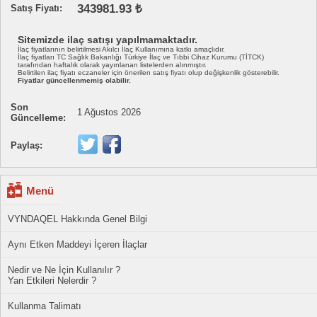
343981.93 ₺
Satış Fiyatı:
Sitemizde ilaç satışı yapılmamaktadır.
İlaç fiyatlarının belirtilmesi Akılcı İlaç Kullanımına katkı amaçlıdır.
İlaç fiyatları TC Sağlık Bakanlığı Türkiye İlaç ve Tıbbi Cihaz Kurumu (TİTCK)
tarafından haftalık olarak yayınlanan listelerden alınmıştır.
Belirtilen ilaç fiyatı eczaneler için önerilen satış fiyatı olup değişkenlik gösterebilir.
Fiyatlar güncellenmemiş olabilir.
Son
1 Ağustos 2026
Güncelleme:
Paylaş:
Menü
VYNDAQEL Hakkında Genel Bilgi
Aynı Etken Maddeyi İçeren İlaçlar
Nedir ve Ne İçin Kullanılır ?
Yan Etkileri Nelerdir ?
Kullanma Talimatı