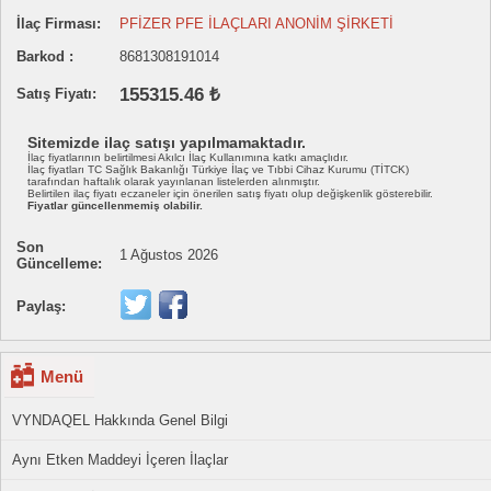
İlaç Firması:
PFİZER PFE İLAÇLARI ANONİM ŞİRKETİ
Barkod :
8681308191014
155315.46 ₺
Satış Fiyatı:
Sitemizde ilaç satışı yapılmamaktadır.
İlaç fiyatlarının belirtilmesi Akılcı İlaç Kullanımına katkı amaçlıdır.
İlaç fiyatları TC Sağlık Bakanlığı Türkiye İlaç ve Tıbbi Cihaz Kurumu (TİTCK)
tarafından haftalık olarak yayınlanan listelerden alınmıştır.
Belirtilen ilaç fiyatı eczaneler için önerilen satış fiyatı olup değişkenlik gösterebilir.
Fiyatlar güncellenmemiş olabilir.
Son
1 Ağustos 2026
Güncelleme:
Paylaş:
Menü
VYNDAQEL Hakkında Genel Bilgi
Aynı Etken Maddeyi İçeren İlaçlar