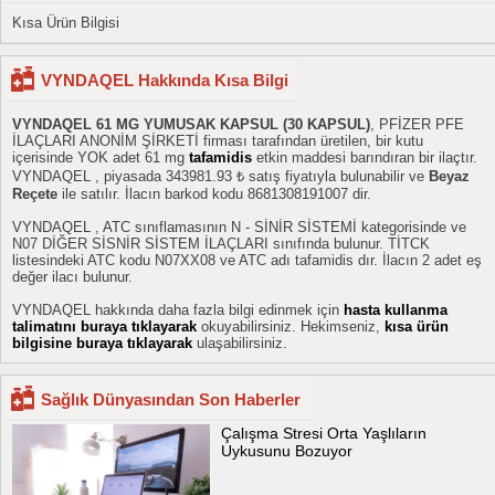
Kısa Ürün Bilgisi
VYNDAQEL Hakkında Kısa Bilgi
VYNDAQEL 61 MG YUMUSAK KAPSUL (30 KAPSUL)
, PFİZER PFE
İLAÇLARI ANONİM ŞİRKETİ firması tarafından üretilen, bir kutu
içerisinde YOK adet 61 mg
tafamidis
etkin maddesi barındıran bir ilaçtır.
VYNDAQEL , piyasada 343981.93 ₺ satış fiyatıyla bulunabilir ve
Beyaz
Reçete
ile satılır. İlacın barkod kodu 8681308191007 dir.
VYNDAQEL , ATC sınıflamasının N - SİNİR SİSTEMİ kategorisinde ve
N07 DİĞER SİSNİR SİSTEM İLAÇLARI sınıfında bulunur. TİTCK
listesindeki ATC kodu N07XX08 ve ATC adı tafamidis dır. İlacın 2 adet eş
değer ilacı bulunur.
VYNDAQEL hakkında daha fazla bilgi edinmek için
hasta kullanma
talimatını buraya tıklayarak
okuyabilirsiniz. Hekimseniz,
kısa ürün
bilgisine buraya tıklayarak
ulaşabilirsiniz.
Sağlık Dünyasından Son Haberler
Çalışma Stresi Orta Yaşlıların
Uykusunu Bozuyor