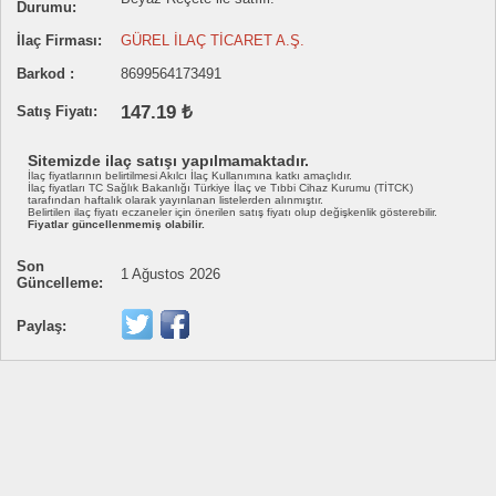
Durumu:
İlaç Firması:
GÜREL İLAÇ TİCARET A.Ş.
Barkod :
8699564173491
147.19 ₺
Satış Fiyatı:
Sitemizde ilaç satışı yapılmamaktadır.
İlaç fiyatlarının belirtilmesi Akılcı İlaç Kullanımına katkı amaçlıdır.
İlaç fiyatları TC Sağlık Bakanlığı Türkiye İlaç ve Tıbbi Cihaz Kurumu (TİTCK)
tarafından haftalık olarak yayınlanan listelerden alınmıştır.
Belirtilen ilaç fiyatı eczaneler için önerilen satış fiyatı olup değişkenlik gösterebilir.
Fiyatlar güncellenmemiş olabilir.
Son
1 Ağustos 2026
Güncelleme:
Paylaş: