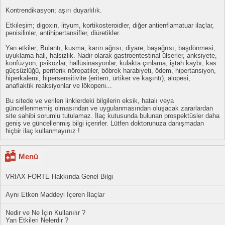
Kontrendikasyon; aşırı duyarlılık.
Etkileşim; digoxin, lityum, kortikosteroidler, diğer antienflamatuar ilaçlar,
penisilinler, antihipertansifler, diüretikler.
Yan etkiler; Bulantı, kusma, karın ağrısı, diyare, başağrısı, başdönmesi,
uyuklama hali, halsizlik. Nadir olarak gastroentestinal ülserler, anksiyete,
konfüzyon, psikozlar, hallüsinasyonlar, kulakta çınlama, iştah kaybı, kas
güçsüzlüğü, periferik nöropatiler, böbrek harabiyeti, ödem, hipertansiyon,
hiperkalemi, hipersensitivite (eritem, ürtiker ve kaşıntı), alopesi,
anaflaktik reaksiyonlar ve lökopeni...
Bu sitede ve verilen linklerdeki bilgilerin eksik, hatalı veya
güncellenmemiş olmasından ve uygulanmasından oluşacak zararlardan
site sahibi sorumlu tutulamaz. İlaç kutusunda bulunan prospektüsler daha
geniş ve güncellenmiş bilgi içerirler. Lütfen doktorunuza danışmadan
hiçbir ilaç kullanmayınız !
Menü
VRIAX FORTE Hakkında Genel Bilgi
Aynı Etken Maddeyi İçeren İlaçlar
Nedir ve Ne İçin Kullanılır ?
Yan Etkileri Nelerdir ?