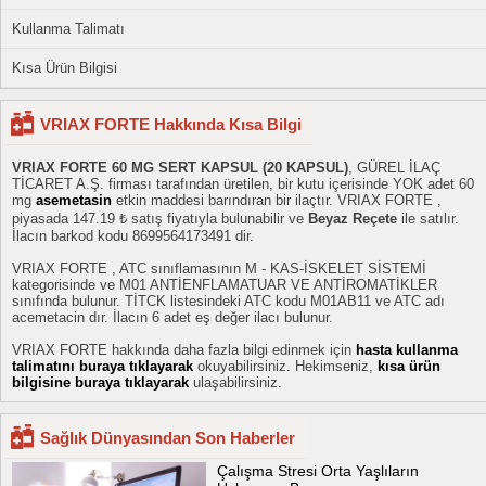
Kullanma Talimatı
Kısa Ürün Bilgisi
VRIAX FORTE Hakkında Kısa Bilgi
VRIAX FORTE 60 MG SERT KAPSUL (20 KAPSUL)
, GÜREL İLAÇ
TİCARET A.Ş. firması tarafından üretilen, bir kutu içerisinde YOK adet 60
mg
asemetasin
etkin maddesi barındıran bir ilaçtır. VRIAX FORTE ,
piyasada 147.19 ₺ satış fiyatıyla bulunabilir ve
Beyaz Reçete
ile satılır.
İlacın barkod kodu 8699564173491 dir.
VRIAX FORTE , ATC sınıflamasının M - KAS-İSKELET SİSTEMİ
kategorisinde ve M01 ANTİENFLAMATUAR VE ANTİROMATİKLER
sınıfında bulunur. TİTCK listesindeki ATC kodu M01AB11 ve ATC adı
acemetacin dır. İlacın 6 adet eş değer ilacı bulunur.
VRIAX FORTE hakkında daha fazla bilgi edinmek için
hasta kullanma
talimatını buraya tıklayarak
okuyabilirsiniz. Hekimseniz,
kısa ürün
bilgisine buraya tıklayarak
ulaşabilirsiniz.
Sağlık Dünyasından Son Haberler
Çalışma Stresi Orta Yaşlıların