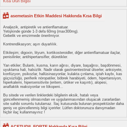
Kısa Ürün Bilgisi
asemetasin Etkin Maddesi Hakkında Kısa Bilgi
Analjezik, antipiretik ve antienflamatuar.
Yetişkinde günde 1-3 defa 60mg (max300mg).
Gebelik ve emzirmede önerilmiyor.
Kontrendikasyon; aşırı duyarlılık.
Etkileşim; digoxin, lityum, kortikosteroidler, diğer antienflamatuar ilaçlar,
penisilinler, antihipertansifler, diüretikler.
Yan etkiler; Bulantı, kusma, karın ağrısı, diyare, başağrısı, başdönmesi,
uyuklama hali, halsizlik. Nadir olarak gastroentestinal ülserler, anksiyete,
konfüzyon, psikozlar, hallüsinasyonlar, kulakta çınlama, iştah kaybı, kas
güçsüzlüğü, periferik nöropatiler, böbrek harabiyeti, ödem, hipertansiyon,
hiperkalemi, hipersensitivite (eritem, ürtiker ve kaşıntı), alopesi,
anaflaktik reaksiyonlar ve lökopeni...
Bu sitede ve verilen linklerdeki bilgilerin eksik, hatalı veya
güncellenmemiş olmasından ve uygulanmasından oluşacak zararlardan
site sahibi sorumlu tutulamaz. İlaç kutusunda bulunan prospektüsler daha
geniş ve güncellenmiş bilgi içerirler. Lütfen doktorunuza danışmadan
hiçbir ilaç kullanmayınız !
ACETUDIL FORTE Hakkında Kısa Bilgi