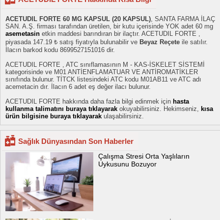
ACETUDIL FORTE 60 MG KAPSUL (20 KAPSUL)
, SANTA FARMA İLAÇ
SAN. A.Ş. firması tarafından üretilen, bir kutu içerisinde YOK adet 60 mg
asemetasin
etkin maddesi barındıran bir ilaçtır. ACETUDIL FORTE ,
piyasada 147.19 ₺ satış fiyatıyla bulunabilir ve
Beyaz Reçete
ile satılır.
İlacın barkod kodu 8699527151016 dir.
ACETUDIL FORTE , ATC sınıflamasının M - KAS-İSKELET SİSTEMİ
kategorisinde ve M01 ANTİENFLAMATUAR VE ANTİROMATİKLER
sınıfında bulunur. TİTCK listesindeki ATC kodu M01AB11 ve ATC adı
acemetacin dır. İlacın 6 adet eş değer ilacı bulunur.
ACETUDIL FORTE hakkında daha fazla bilgi edinmek için
hasta
kullanma talimatını buraya tıklayarak
okuyabilirsiniz. Hekimseniz,
kısa
ürün bilgisine buraya tıklayarak
ulaşabilirsiniz.
Sağlık Dünyasından Son Haberler
Çalışma Stresi Orta Yaşlıların
Uykusunu Bozuyor