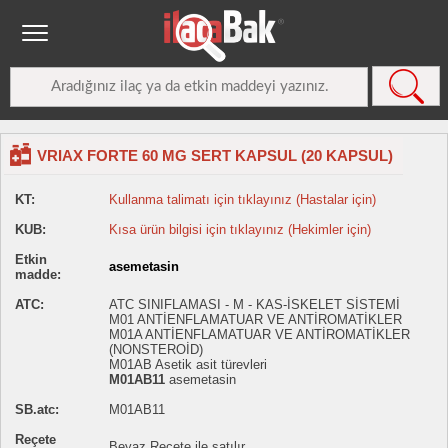
VRIAX FORTE 60 MG SERT KAPSUL (20 KAPSUL)
KT:
Kullanma talimatı için tıklayınız (Hastalar için)
KUB:
Kısa ürün bilgisi için tıklayınız (Hekimler için)
Etkin
asemetasin
madde:
ATC:
ATC SINIFLAMASI - M - KAS-İSKELET SİSTEMİ
M01 ANTİENFLAMATUAR VE ANTİROMATİKLER
M01A ANTİENFLAMATUAR VE ANTİROMATİKLER
(NONSTEROİD)
M01AB Asetik asit türevleri
M01AB11
asemetasin
SB.atc:
M01AB11
Reçete
Beyaz Reçete ile satılır.