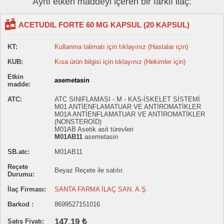
Aynı etken maddeyi içeren bir farklı ilaç:
ACETUDIL FORTE 60 MG KAPSUL (20 KAPSUL)
KT:
Kullanma talimatı için tıklayınız (Hastalar için)
KUB:
Kısa ürün bilgisi için tıklayınız (Hekimler için)
Etkin
asemetasin
madde:
ATC:
ATC SINIFLAMASI - M - KAS-İSKELET SİSTEMİ
M01 ANTİENFLAMATUAR VE ANTİROMATİKLER
M01A ANTİENFLAMATUAR VE ANTİROMATİKLER
(NONSTEROİD)
M01AB Asetik asit türevleri
M01AB11
asemetasin
SB.atc:
M01AB11
Reçete
Beyaz Reçete ile satılır.
Durumu:
İlaç Firması:
SANTA FARMA İLAÇ SAN. A.Ş.
Barkod :
8699527151016
147.19 ₺
Satış Fiyatı: