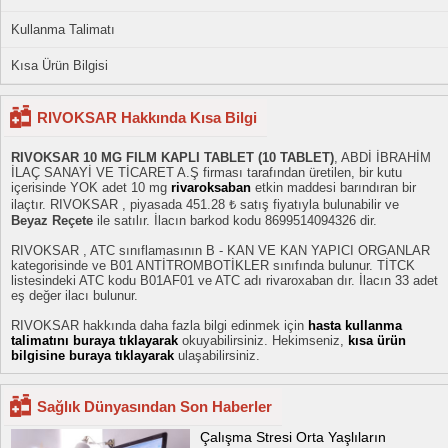
Kullanma Talimatı
Kısa Ürün Bilgisi
RIVOKSAR Hakkında Kısa Bilgi
RIVOKSAR 10 MG FILM KAPLI TABLET (10 TABLET)
, ABDİ İBRAHİM
İLAÇ SANAYİ VE TİCARET A.Ş firması tarafından üretilen, bir kutu
içerisinde YOK adet 10 mg
rivaroksaban
etkin maddesi barındıran bir
ilaçtır. RIVOKSAR , piyasada 451.28 ₺ satış fiyatıyla bulunabilir ve
Beyaz Reçete
ile satılır. İlacın barkod kodu 8699514094326 dir.
RIVOKSAR , ATC sınıflamasının B - KAN VE KAN YAPICI ORGANLAR
kategorisinde ve B01 ANTİTROMBOTİKLER sınıfında bulunur. TİTCK
listesindeki ATC kodu B01AF01 ve ATC adı rivaroxaban dır. İlacın 33 adet
eş değer ilacı bulunur.
RIVOKSAR hakkında daha fazla bilgi edinmek için
hasta kullanma
talimatını buraya tıklayarak
okuyabilirsiniz. Hekimseniz,
kısa ürün
bilgisine buraya tıklayarak
ulaşabilirsiniz.
Sağlık Dünyasından Son Haberler
Çalışma Stresi Orta Yaşlıların