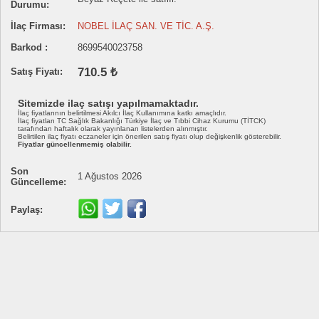
Durumu:
İlaç Firması:
NOBEL İLAÇ SAN. VE TİC. A.Ş.
Barkod :
8699540023758
710.5 ₺
Satış Fiyatı:
Sitemizde ilaç satışı yapılmamaktadır.
İlaç fiyatlarının belirtilmesi Akılcı İlaç Kullanımına katkı amaçlıdır.
İlaç fiyatları TC Sağlık Bakanlığı Türkiye İlaç ve Tıbbi Cihaz Kurumu (TİTCK)
tarafından haftalık olarak yayınlanan listelerden alınmıştır.
Belirtilen ilaç fiyatı eczaneler için önerilen satış fiyatı olup değişkenlik gösterebilir.
Fiyatlar güncellenmemiş olabilir.
Son
1 Ağustos 2026
Güncelleme:
Paylaş: