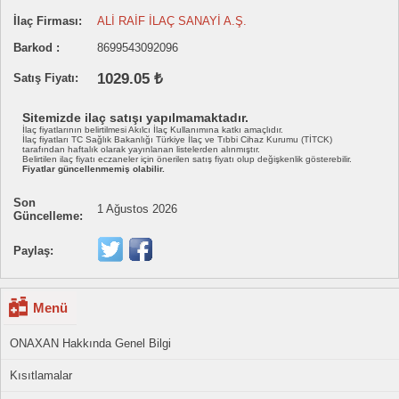
İlaç Firması:
ALİ RAİF İLAÇ SANAYİ A.Ş.
Barkod :
8699543092096
1029.05 ₺
Satış Fiyatı:
Sitemizde ilaç satışı yapılmamaktadır.
İlaç fiyatlarının belirtilmesi Akılcı İlaç Kullanımına katkı amaçlıdır.
İlaç fiyatları TC Sağlık Bakanlığı Türkiye İlaç ve Tıbbi Cihaz Kurumu (TİTCK)
tarafından haftalık olarak yayınlanan listelerden alınmıştır.
Belirtilen ilaç fiyatı eczaneler için önerilen satış fiyatı olup değişkenlik gösterebilir.
Fiyatlar güncellenmemiş olabilir.
Son
1 Ağustos 2026
Güncelleme:
Paylaş:
Menü
ONAXAN Hakkında Genel Bilgi
Kısıtlamalar