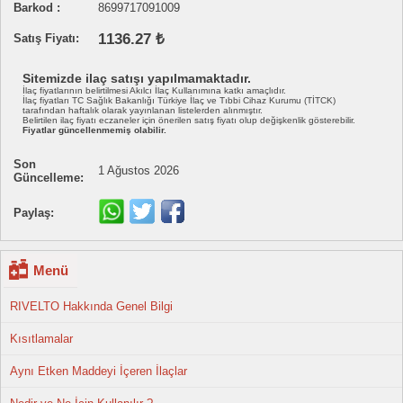
Barkod :
8699717091009
1136.27 ₺
Satış Fiyatı:
Sitemizde ilaç satışı yapılmamaktadır.
İlaç fiyatlarının belirtilmesi Akılcı İlaç Kullanımına katkı amaçlıdır.
İlaç fiyatları TC Sağlık Bakanlığı Türkiye İlaç ve Tıbbi Cihaz Kurumu (TİTCK)
tarafından haftalık olarak yayınlanan listelerden alınmıştır.
Belirtilen ilaç fiyatı eczaneler için önerilen satış fiyatı olup değişkenlik gösterebilir.
Fiyatlar güncellenmemiş olabilir.
Son
1 Ağustos 2026
Güncelleme:
Paylaş:
Menü
RIVELTO Hakkında Genel Bilgi
Kısıtlamalar
Aynı Etken Maddeyi İçeren İlaçlar