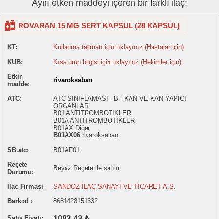
Aynı etken maddeyi içeren bir farklı ilaç:
ROVARAN 15 MG SERT KAPSUL (28 KAPSUL)
KT:
Kullanma talimatı için tıklayınız (Hastalar için)
KUB:
Kısa ürün bilgisi için tıklayınız (Hekimler için)
Etkin
rivaroksaban
madde:
ATC:
ATC SINIFLAMASI - B - KAN VE KAN YAPICI
ORGANLAR
B01 ANTİTROMBOTİKLER
B01A ANTİTROMBOTİKLER
B01AX Diğer
B01AX06
rivaroksaban
SB.atc:
B01AF01
Reçete
Beyaz Reçete ile satılır.
Durumu:
İlaç Firması:
SANDOZ İLAÇ SANAYİ VE TİCARET A.Ş.
Barkod :
8681428151332
1083.43 ₺
Satış Fiyatı: