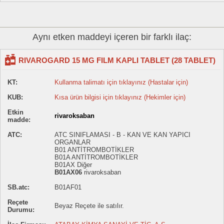
Aynı etken maddeyi içeren bir farklı ilaç:
RIVAROGARD 15 MG FILM KAPLI TABLET (28 TABLET)
KT:
Kullanma talimatı için tıklayınız (Hastalar için)
KUB:
Kısa ürün bilgisi için tıklayınız (Hekimler için)
Etkin
rivaroksaban
madde:
ATC:
ATC SINIFLAMASI - B - KAN VE KAN YAPICI
ORGANLAR
B01 ANTİTROMBOTİKLER
B01A ANTİTROMBOTİKLER
B01AX Diğer
B01AX06
rivaroksaban
SB.atc:
B01AF01
Reçete
Beyaz Reçete ile satılır.
Durumu: