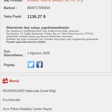
İlaç Firması:
ATABAY KİMYA SANAYİ VE TİC. A.Ş.
Barkod :
8699717090668
1136.27 ₺
Satış Fiyatı:
Sitemizde ilaç satışı yapılmamaktadır.
İlaç fiyatlarının belirtilmesi Akılcı İlaç Kullanımına katkı amaçlıdır.
İlaç fiyatları TC Sağlık Bakanlığı Türkiye İlaç ve Tıbbi Cihaz Kurumu (TİTCK)
tarafından haftalık olarak yayınlanan listelerden alınmıştır.
Belirtilen ilaç fiyatı eczaneler için önerilen satış fiyatı olup değişkenlik gösterebilir.
Fiyatlar güncellenmemiş olabilir.
Son
1 Ağustos 2026
Güncelleme:
Paylaş:
Menü
RIVAROGARD Hakkında Genel Bilgi
Kısıtlamalar
Aynı Etken Maddeyi İçeren İlaçlar