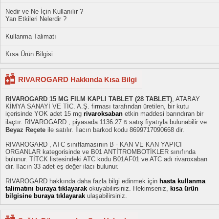
Nedir ve Ne İçin Kullanılır ?
Yan Etkileri Nelerdir ?
Kullanma Talimatı
Kısa Ürün Bilgisi
RIVAROGARD Hakkında Kısa Bilgi
RIVAROGARD 15 MG FILM KAPLI TABLET (28 TABLET)
, ATABAY
KİMYA SANAYİ VE TİC. A.Ş. firması tarafından üretilen, bir kutu
içerisinde YOK adet 15 mg
rivaroksaban
etkin maddesi barındıran bir
ilaçtır. RIVAROGARD , piyasada 1136.27 ₺ satış fiyatıyla bulunabilir ve
Beyaz Reçete
ile satılır. İlacın barkod kodu 8699717090668 dir.
RIVAROGARD , ATC sınıflamasının B - KAN VE KAN YAPICI
ORGANLAR kategorisinde ve B01 ANTİTROMBOTİKLER sınıfında
bulunur. TİTCK listesindeki ATC kodu B01AF01 ve ATC adı rivaroxaban
dır. İlacın 33 adet eş değer ilacı bulunur.
RIVAROGARD hakkında daha fazla bilgi edinmek için
hasta kullanma
talimatını buraya tıklayarak
okuyabilirsiniz. Hekimseniz,
kısa ürün
bilgisine buraya tıklayarak
ulaşabilirsiniz.