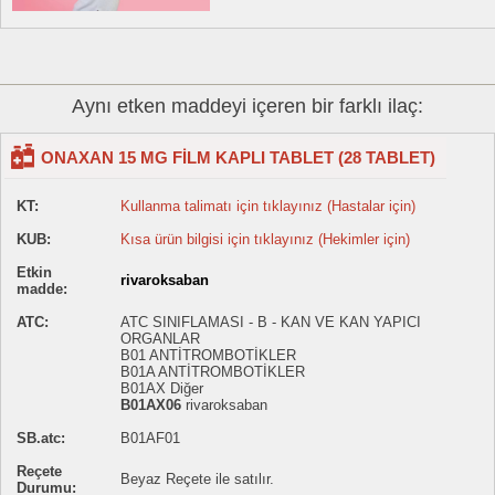
Aynı etken maddeyi içeren bir farklı ilaç:
ONAXAN 15 MG FİLM KAPLI TABLET (28 TABLET)
KT:
Kullanma talimatı için tıklayınız (Hastalar için)
KUB:
Kısa ürün bilgisi için tıklayınız (Hekimler için)
Etkin
rivaroksaban
madde:
ATC:
ATC SINIFLAMASI - B - KAN VE KAN YAPICI
ORGANLAR
B01 ANTİTROMBOTİKLER
B01A ANTİTROMBOTİKLER
B01AX Diğer
B01AX06
rivaroksaban
SB.atc:
B01AF01
Reçete
Beyaz Reçete ile satılır.
Durumu: