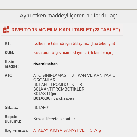
Aynı etken maddeyi içeren bir farklı ilaç:
RIVELTO 15 MG FILM KAPLI TABLET (28 TABLET)
KT:
Kullanma talimatı için tıklayınız (Hastalar için)
KUB:
Kısa ürün bilgisi için tıklayınız (Hekimler için)
Etkin
rivaroksaban
madde:
ATC:
ATC SINIFLAMASI - B - KAN VE KAN YAPICI
ORGANLAR
B01 ANTİTROMBOTİKLER
B01A ANTİTROMBOTİKLER
B01AX Diğer
B01AX06
rivaroksaban
SB.atc:
B01AF01
Reçete
Beyaz Reçete ile satılır.
Durumu:
İlaç Firması:
ATABAY KİMYA SANAYİ VE TİC. A.Ş.