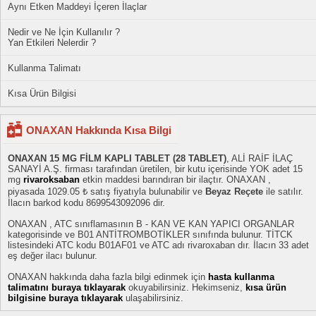
Aynı Etken Maddeyi İçeren İlaçlar
Nedir ve Ne İçin Kullanılır ?
Yan Etkileri Nelerdir ?
Kullanma Talimatı
Kısa Ürün Bilgisi
ONAXAN Hakkında Kısa Bilgi
ONAXAN 15 MG FİLM KAPLI TABLET (28 TABLET)
, ALİ RAİF İLAÇ
SANAYİ A.Ş. firması tarafından üretilen, bir kutu içerisinde YOK adet 15
mg
rivaroksaban
etkin maddesi barındıran bir ilaçtır. ONAXAN ,
piyasada 1029.05 ₺ satış fiyatıyla bulunabilir ve
Beyaz Reçete
ile satılır.
İlacın barkod kodu 8699543092096 dir.
ONAXAN , ATC sınıflamasının B - KAN VE KAN YAPICI ORGANLAR
kategorisinde ve B01 ANTİTROMBOTİKLER sınıfında bulunur. TİTCK
listesindeki ATC kodu B01AF01 ve ATC adı rivaroxaban dır. İlacın 33 adet
eş değer ilacı bulunur.
ONAXAN hakkında daha fazla bilgi edinmek için
hasta kullanma
talimatını buraya tıklayarak
okuyabilirsiniz. Hekimseniz,
kısa ürün
bilgisine buraya tıklayarak
ulaşabilirsiniz.