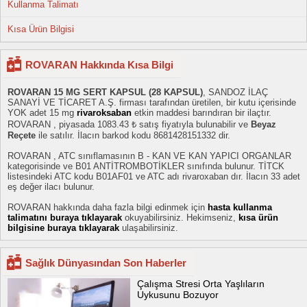
Kullanma Talimatı
Kısa Ürün Bilgisi
ROVARAN Hakkında Kısa Bilgi
ROVARAN 15 MG SERT KAPSUL (28 KAPSUL)
, SANDOZ İLAÇ
SANAYİ VE TİCARET A.Ş. firması tarafından üretilen, bir kutu içerisinde
YOK adet 15 mg
rivaroksaban
etkin maddesi barındıran bir ilaçtır.
ROVARAN , piyasada 1083.43 ₺ satış fiyatıyla bulunabilir ve
Beyaz
Reçete
ile satılır. İlacın barkod kodu 8681428151332 dir.
ROVARAN , ATC sınıflamasının B - KAN VE KAN YAPICI ORGANLAR
kategorisinde ve B01 ANTİTROMBOTİKLER sınıfında bulunur. TİTCK
listesindeki ATC kodu B01AF01 ve ATC adı rivaroxaban dır. İlacın 33 adet
eş değer ilacı bulunur.
ROVARAN hakkında daha fazla bilgi edinmek için
hasta kullanma
talimatını buraya tıklayarak
okuyabilirsiniz. Hekimseniz,
kısa ürün
bilgisine buraya tıklayarak
ulaşabilirsiniz.
Sağlık Dünyasından Son Haberler
Çalışma Stresi Orta Yaşlıların
Uykusunu Bozuyor