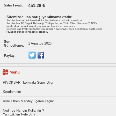
451.28 ₺
Satış Fiyatı:
Sitemizde ilaç satışı yapılmamaktadır.
İlaç fiyatlarının belirtilmesi Akılcı İlaç Kullanımına katkı amaçlıdır.
İlaç fiyatları TC Sağlık Bakanlığı Türkiye İlaç ve Tıbbi Cihaz Kurumu (TİTCK)
tarafından haftalık olarak yayınlanan listelerden alınmıştır.
Belirtilen ilaç fiyatı eczaneler için önerilen satış fiyatı olup değişkenlik gösterebilir.
Fiyatlar güncellenmemiş olabilir.
Son
1 Ağustos 2026
Güncelleme:
Paylaş:
Menü
RIVOKSAR Hakkında Genel Bilgi
Kısıtlamalar
Aynı Etken Maddeyi İçeren İlaçlar
Nedir ve Ne İçin Kullanılır ?
Yan Etkileri Nelerdir ?