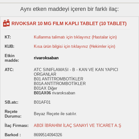
Aynı etken maddeyi içeren bir farklı ilaç:
RIVOKSAR 10 MG FILM KAPLI TABLET (10 TABLET)
KT:
Kullanma talimatı için tıklayınız (Hastalar için)
KUB:
Kısa ürün bilgisi için tıklayınız (Hekimler için)
Etkin
rivaroksaban
madde:
ATC:
ATC SINIFLAMASI - B - KAN VE KAN YAPICI
ORGANLAR
B01 ANTİTROMBOTİKLER
B01A ANTİTROMBOTİKLER
B01AX Diğer
B01AX06
rivaroksaban
SB.atc:
B01AF01
Reçete
Beyaz Reçete ile satılır.
Durumu:
İlaç Firması:
ABDİ İBRAHİM İLAÇ SANAYİ VE TİCARET A.Ş
Barkod :
8699514094326