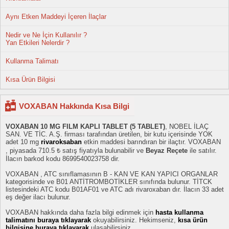
Aynı Etken Maddeyi İçeren İlaçlar
Nedir ve Ne İçin Kullanılır ?
Yan Etkileri Nelerdir ?
Kullanma Talimatı
Kısa Ürün Bilgisi
VOXABAN Hakkında Kısa Bilgi
VOXABAN 10 MG FILM KAPLI TABLET (5 TABLET)
, NOBEL İLAÇ
SAN. VE TİC. A.Ş. firması tarafından üretilen, bir kutu içerisinde YOK
adet 10 mg
rivaroksaban
etkin maddesi barındıran bir ilaçtır. VOXABAN
, piyasada 710.5 ₺ satış fiyatıyla bulunabilir ve
Beyaz Reçete
ile satılır.
İlacın barkod kodu 8699540023758 dir.
VOXABAN , ATC sınıflamasının B - KAN VE KAN YAPICI ORGANLAR
kategorisinde ve B01 ANTİTROMBOTİKLER sınıfında bulunur. TİTCK
listesindeki ATC kodu B01AF01 ve ATC adı rivaroxaban dır. İlacın 33 adet
eş değer ilacı bulunur.
VOXABAN hakkında daha fazla bilgi edinmek için
hasta kullanma
talimatını buraya tıklayarak
okuyabilirsiniz. Hekimseniz,
kısa ürün
bilgisine buraya tıklayarak
ulaşabilirsiniz.