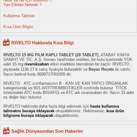
Nedir ve Ne İçin Kullanılır ?
Yan Etkileri Nelerdir ?
Kullanma Talimatı
Kısa Ürün Bilgisi
RIVELTO Hakkında Kısa Bilgi
RIVELTO 15 MG FILM KAPLI TABLET (28 TABLET)
, ATABAY KİMYA
SANAYİ VE TİC. A.Ş. firması tarafından üretilen, bir kutu içerisinde YOK
adet 15 mg
rivaroksaban
etkin maddesi barındıran bir ilaçtır. RIVELTO ,
piyasada 1136.27 ₺ satış fiyatıyla bulunabilir ve
Beyaz Reçete
ile satılır.
İlacın barkod kodu 8699717091009 dir.
RIVELTO , ATC sınıflamasının B - KAN VE KAN YAPICI ORGANLAR
kategorisinde ve B01 ANTİTROMBOTİKLER sınıfında bulunur. TİTCK
listesindeki ATC kodu B01AF01 ve ATC adı rivaroxaban dır. İlacın 33 adet
eş değer ilacı bulunur.
RIVELTO hakkında daha fazla bilgi edinmek için
hasta kullanma
talimatını buraya tıklayarak
okuyabilirsiniz. Hekimseniz,
kısa ürün
bilgisine buraya tıklayarak
ulaşabilirsiniz.
Sağlık Dünyasından Son Haberler