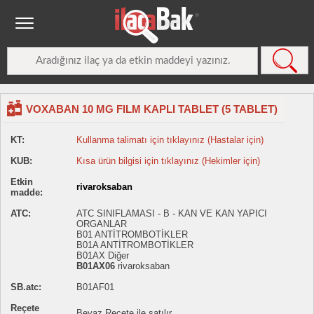
VOXABAN 10 MG FILM KAPLI TABLET (5 TABLET)
KT:
Kullanma talimatı için tıklayınız (Hastalar için)
KUB:
Kısa ürün bilgisi için tıklayınız (Hekimler için)
Etkin
rivaroksaban
madde:
ATC:
ATC SINIFLAMASI - B - KAN VE KAN YAPICI
ORGANLAR
B01 ANTİTROMBOTİKLER
B01A ANTİTROMBOTİKLER
B01AX Diğer
B01AX06
rivaroksaban
SB.atc:
B01AF01
Reçete
Beyaz Reçete ile satılır.