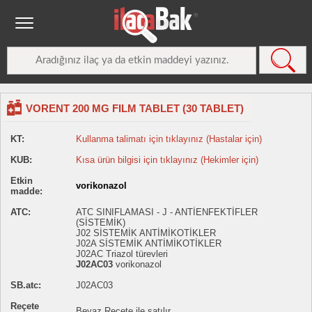
VORENT 200 MG FILM TABLET (30 TABLET)
KT:
Kullanma talimatı için tıklayınız (Hastalar için)
KUB:
Kısa ürün bilgisi için tıklayınız (Hekimler için)
Etkin
vorikonazol
madde:
ATC:
ATC SINIFLAMASI - J - ANTİENFEKTİFLER
(SİSTEMİK)
J02 SİSTEMİK ANTİMİKOTİKLER
J02A SİSTEMİK ANTİMİKOTİKLER
J02AC Triazol türevleri
J02AC03
vorikonazol
SB.atc:
J02AC03
Reçete
Beyaz Reçete ile satılır.