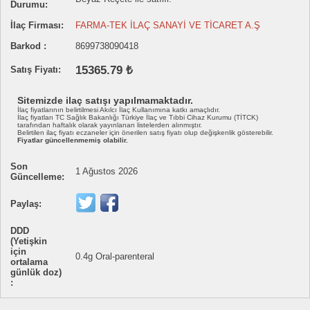
Durumu:
İlaç Firması:
FARMA-TEK İLAÇ SANAYİ VE TİCARET A.Ş
Barkod :
8699738090418
15365.79 ₺
Satış Fiyatı:
Sitemizde ilaç satışı yapılmamaktadır.
İlaç fiyatlarının belirtilmesi Akılcı İlaç Kullanımına katkı amaçlıdır.
İlaç fiyatları TC Sağlık Bakanlığı Türkiye İlaç ve Tıbbi Cihaz Kurumu (TİTCK)
tarafından haftalık olarak yayınlanan listelerden alınmıştır.
Belirtilen ilaç fiyatı eczaneler için önerilen satış fiyatı olup değişkenlik gösterebilir.
Fiyatlar güncellenmemiş olabilir.
Son
1 Ağustos 2026
Güncelleme:
Paylaş:
DDD
(Yetişkin
için
0.4g Oral-parenteral
ortalama
günlük doz)
: