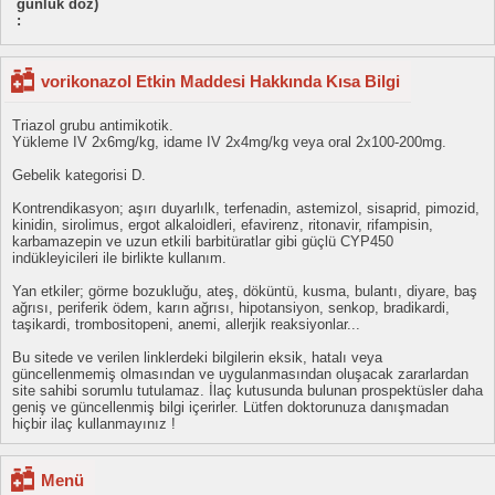
günlük doz)
:
vorikonazol Etkin Maddesi Hakkında Kısa Bilgi
Triazol grubu antimikotik.
Yükleme IV 2x6mg/kg, idame IV 2x4mg/kg veya oral 2x100-200mg.
Gebelik kategorisi D.
Kontrendikasyon; aşırı duyarlılk, terfenadin, astemizol, sisaprid, pimozid,
kinidin, sirolimus, ergot alkaloidleri, efavirenz, ritonavir, rifampisin,
karbamazepin ve uzun etkili barbitüratlar gibi güçlü CYP450
indükleyicileri ile birlikte kullanım.
Yan etkiler; görme bozukluğu, ateş, döküntü, kusma, bulantı, diyare, baş
ağrısı, periferik ödem, karın ağrısı, hipotansiyon, senkop, bradikardi,
taşikardi, trombositopeni, anemi, allerjik reaksiyonlar...
Bu sitede ve verilen linklerdeki bilgilerin eksik, hatalı veya
güncellenmemiş olmasından ve uygulanmasından oluşacak zararlardan
site sahibi sorumlu tutulamaz. İlaç kutusunda bulunan prospektüsler daha
geniş ve güncellenmiş bilgi içerirler. Lütfen doktorunuza danışmadan
hiçbir ilaç kullanmayınız !
Menü