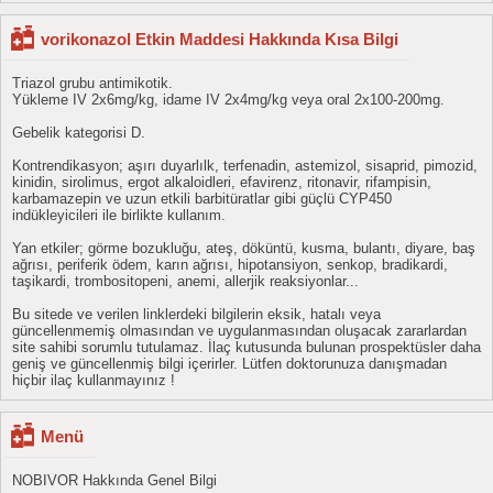
vorikonazol Etkin Maddesi Hakkında Kısa Bilgi
Triazol grubu antimikotik.
Yükleme IV 2x6mg/kg, idame IV 2x4mg/kg veya oral 2x100-200mg.
Gebelik kategorisi D.
Kontrendikasyon; aşırı duyarlılk, terfenadin, astemizol, sisaprid, pimozid,
kinidin, sirolimus, ergot alkaloidleri, efavirenz, ritonavir, rifampisin,
karbamazepin ve uzun etkili barbitüratlar gibi güçlü CYP450
indükleyicileri ile birlikte kullanım.
Yan etkiler; görme bozukluğu, ateş, döküntü, kusma, bulantı, diyare, baş
ağrısı, periferik ödem, karın ağrısı, hipotansiyon, senkop, bradikardi,
taşikardi, trombositopeni, anemi, allerjik reaksiyonlar...
Bu sitede ve verilen linklerdeki bilgilerin eksik, hatalı veya
güncellenmemiş olmasından ve uygulanmasından oluşacak zararlardan
site sahibi sorumlu tutulamaz. İlaç kutusunda bulunan prospektüsler daha
geniş ve güncellenmiş bilgi içerirler. Lütfen doktorunuza danışmadan
hiçbir ilaç kullanmayınız !
Menü
NOBIVOR Hakkında Genel Bilgi