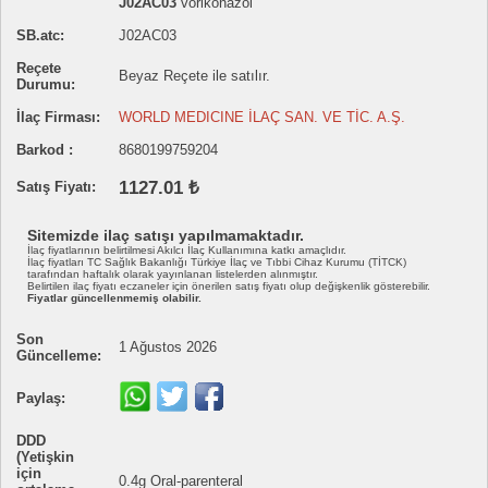
J02AC03
vorikonazol
SB.atc:
J02AC03
Reçete
Beyaz Reçete ile satılır.
Durumu:
İlaç Firması:
WORLD MEDICINE İLAÇ SAN. VE TİC. A.Ş.
Barkod :
8680199759204
1127.01 ₺
Satış Fiyatı:
Sitemizde ilaç satışı yapılmamaktadır.
İlaç fiyatlarının belirtilmesi Akılcı İlaç Kullanımına katkı amaçlıdır.
İlaç fiyatları TC Sağlık Bakanlığı Türkiye İlaç ve Tıbbi Cihaz Kurumu (TİTCK)
tarafından haftalık olarak yayınlanan listelerden alınmıştır.
Belirtilen ilaç fiyatı eczaneler için önerilen satış fiyatı olup değişkenlik gösterebilir.
Fiyatlar güncellenmemiş olabilir.
Son
1 Ağustos 2026
Güncelleme:
Paylaş:
DDD
(Yetişkin
için
0.4g Oral-parenteral