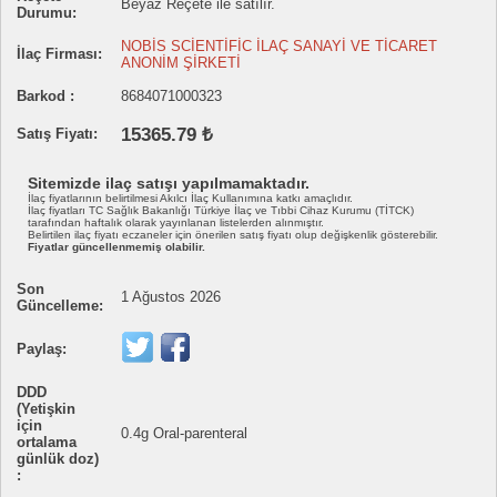
Beyaz Reçete ile satılır.
Durumu:
NOBİS SCİENTİFİC İLAÇ SANAYİ VE TİCARET
İlaç Firması:
ANONİM ŞİRKETİ
Barkod :
8684071000323
15365.79 ₺
Satış Fiyatı:
Sitemizde ilaç satışı yapılmamaktadır.
İlaç fiyatlarının belirtilmesi Akılcı İlaç Kullanımına katkı amaçlıdır.
İlaç fiyatları TC Sağlık Bakanlığı Türkiye İlaç ve Tıbbi Cihaz Kurumu (TİTCK)
tarafından haftalık olarak yayınlanan listelerden alınmıştır.
Belirtilen ilaç fiyatı eczaneler için önerilen satış fiyatı olup değişkenlik gösterebilir.
Fiyatlar güncellenmemiş olabilir.
Son
1 Ağustos 2026
Güncelleme:
Paylaş:
DDD
(Yetişkin
için
0.4g Oral-parenteral
ortalama
günlük doz)
: