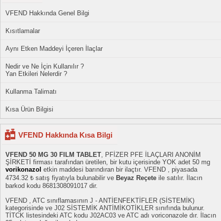
VFEND Hakkında Genel Bilgi
Kısıtlamalar
Aynı Etken Maddeyi İçeren İlaçlar
Nedir ve Ne İçin Kullanılır ?
Yan Etkileri Nelerdir ?
Kullanma Talimatı
Kısa Ürün Bilgisi
VFEND Hakkında Kısa Bilgi
VFEND 50 MG 30 FILM TABLET
, PFİZER PFE İLAÇLARI ANONİM
ŞİRKETİ firması tarafından üretilen, bir kutu içerisinde YOK adet 50 mg
vorikonazol
etkin maddesi barındıran bir ilaçtır. VFEND , piyasada
4734.32 ₺ satış fiyatıyla bulunabilir ve
Beyaz Reçete
ile satılır. İlacın
barkod kodu 8681308091017 dir.
VFEND , ATC sınıflamasının J - ANTİENFEKTİFLER (SİSTEMİK)
kategorisinde ve J02 SİSTEMİK ANTİMİKOTİKLER sınıfında bulunur.
TİTCK listesindeki ATC kodu J02AC03 ve ATC adı voriconazole dır. İlacın