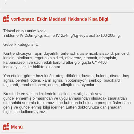
:
vorikonazol Etkin Maddesi Hakkında Kısa Bilgi
Triazol grubu antimikotik.
Yükleme IV 2x6mg/kg, idame IV 2x4mg/kg veya oral 2x100-200mg.
Gebelik kategorisi D.
Kontrendikasyon; aşırı duyarlılk, terfenadin, astemizol, sisaprid, pimozid,
kinidin, sirolimus, ergot alkaloidleri, efavirenz, ritonavir, rifampisin,
karbamazepin ve uzun etkili barbitüratlar gibi güçlü CYP450
indükleyicileri ile birlikte kullanım.
Yan etkiler; görme bozukluğu, ateş, döküntü, kusma, bulantı, diyare, baş
ağrısı, periferik ödem, karın ağrısı, hipotansiyon, senkop, bradikardi,
taşikardi, trombositopeni, anemi, allerjik reaksiyonlar...
Bu sitede ve verilen linklerdeki bilgilerin eksik, hatalı veya
güncellenmemiş olmasından ve uygulanmasından oluşacak zararlardan
site sahibi sorumlu tutulamaz. İlaç kutusunda bulunan prospektüsler daha
geniş ve güncellenmiş bilgi içerirler. Lütfen doktorunuza danışmadan
hiçbir ilaç kullanmayınız !
Menü