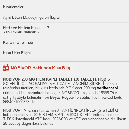
Kısıtlamalar
Aynı Etken Maddeyi İçeren İlaçlar
Nedir ve Ne İçin Kullanılır ?
Yan Etkileri Nelerdir ?
Kullanma Talimatı
Kısa Ürün Bilgisi
NOBIVOR Hakkında Kısa Bilgi
NOBIVOR 200 MG FILM KAPLI TABLET (30 TABLET)
, NOBİS
SCİENTİFİC İLAÇ SANAYİ VE TİCARET ANONİM ŞİRKETİ firması
tarafından üretilen, bir kutu içerisinde YOK adet 200 mg
vorikonazol
etkin maddesi barındıran bir ilaçtır. NOBIVOR , piyasada 15365.79 ₺
satış fiyatıyla bulunabilir ve
Beyaz Reçete
ile satılır. İlacın barkod kodu
8684071000323 dir.
NOBIVOR , ATC sınıflamasının J - ANTİENFEKTİFLER (SİSTEMİK)
kategorisinde ve J02 SİSTEMİK ANTİMİKOTİKLER sınıfında bulunur.
TİTCK listesindeki ATC kodu J02AC03 ve ATC adı voriconazole dır. İlacın
25 adet eş değer ilacı bulunur.