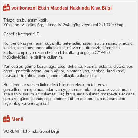
vorikonazol Etkin Maddesi Hakkında Kısa Bilgi
Triazol grubu antimikotik.
Yükleme IV 2x6mg/kg, idame IV 2x4mg/kg veya oral 2x100-200mg.
Gebelik kategorisi D.
Kontrendikasyon; aşırı duyarlılk, terfenadin, astemizol, sisaprid, pimozid,
kinidin, sirolimus, ergot alkaloidleri, efavirenz, ritonavir, rifampisin,
karbamazepin ve uzun etkili barbitüratlar gibi güçlü CYP450
indükleyicileri ile birlikte kullanım.
Yan etkiler; görme bozukluğu, ateş, döküntü, kusma, bulantı, diyare, baş
ağrısı, periferik ödem, karın ağrısı, hipotansiyon, senkop, bradikardi,
taşikardi, trombositopeni, anemi, allerjik reaksiyonlar...
Bu sitede ve verilen linklerdeki bilgilerin eksik, hatalı veya
güncellenmemiş olmasından ve uygulanmasından oluşacak zararlardan
site sahibi sorumlu tutulamaz. İlaç kutusunda bulunan prospektüsler daha
geniş ve güncellenmiş bilgi içerirler. Lütfen doktorunuza danışmadan
hiçbir ilaç kullanmayınız !
Menü
VORENT Hakkında Genel Bilgi