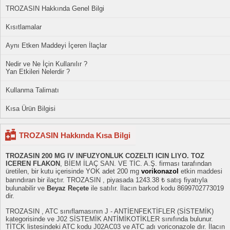
TROZASIN Hakkında Genel Bilgi
Kısıtlamalar
Aynı Etken Maddeyi İçeren İlaçlar
Nedir ve Ne İçin Kullanılır ?
Yan Etkileri Nelerdir ?
Kullanma Talimatı
Kısa Ürün Bilgisi
TROZASIN Hakkında Kısa Bilgi
TROZASIN 200 MG IV INFUZYONLUK COZELTI ICIN LIYO. TOZ
ICEREN FLAKON
, BİEM İLAÇ SAN. VE TİC. A.Ş. firması tarafından
üretilen, bir kutu içerisinde YOK adet 200 mg
vorikonazol
etkin maddesi
barındıran bir ilaçtır. TROZASIN , piyasada 1243.38 ₺ satış fiyatıyla
bulunabilir ve
Beyaz Reçete
ile satılır. İlacın barkod kodu 8699702773019
dir.
TROZASIN , ATC sınıflamasının J - ANTİENFEKTİFLER (SİSTEMİK)
kategorisinde ve J02 SİSTEMİK ANTİMİKOTİKLER sınıfında bulunur.
TİTCK listesindeki ATC kodu J02AC03 ve ATC adı voriconazole dır. İlacın