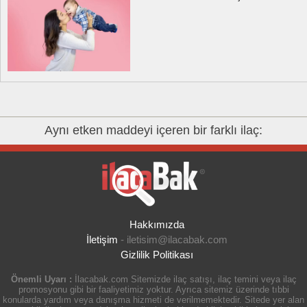
Aynı etken maddeyi içeren bir farklı ilaç:
Hakkımızda
İletişim
-
iletisim@ilacabak.com
Gizlilik Politikası
Önemli Uyarı :
İlacabak.com Sitemizde ilaç satışı, ilaç temini veya ilaç
promosyonu gibi bir faaliyetimiz yoktur. Ayrıca sitemiz üzerinde tıbbi
konularda yardım veya danışma hizmeti de verilmemektedir. Sitede yer alan