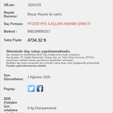
SB.atc:
J02AC03
Reçete
Beyaz Reçete ile satılır.
Durumu:
İlaç Firması:
PFİZER PFE İLAÇLARI ANONİM ŞİRKETİ
Barkod :
8681308091017
4734.32 ₺
Satış Fiyatı:
Sitemizde ilaç satışı yapılmamaktadır.
İlaç fiyatlarının belirtilmesi Akılcı İlaç Kullanımına katkı amaçlıdır.
İlaç fiyatları TC Sağlık Bakanlığı Türkiye İlaç ve Tıbbi Cihaz Kurumu (TİTCK)
tarafından haftalık olarak yayınlanan listelerden alınmıştır.
Belirtilen ilaç fiyatı eczaneler için önerilen satış fiyatı olup değişkenlik gösterebilir.
Fiyatlar güncellenmemiş olabilir.
Son
1 Ağustos 2026
Güncelleme:
Paylaş:
DDD
(Yetişkin
için
0.4g Oral-parenteral
ortalama