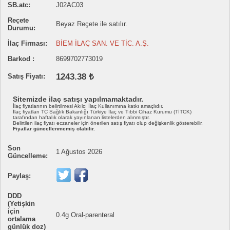
SB.atc:
J02AC03
Reçete
Beyaz Reçete ile satılır.
Durumu:
İlaç Firması:
BİEM İLAÇ SAN. VE TİC. A.Ş.
Barkod :
8699702773019
1243.38 ₺
Satış Fiyatı:
Sitemizde ilaç satışı yapılmamaktadır.
İlaç fiyatlarının belirtilmesi Akılcı İlaç Kullanımına katkı amaçlıdır.
İlaç fiyatları TC Sağlık Bakanlığı Türkiye İlaç ve Tıbbi Cihaz Kurumu (TİTCK)
tarafından haftalık olarak yayınlanan listelerden alınmıştır.
Belirtilen ilaç fiyatı eczaneler için önerilen satış fiyatı olup değişkenlik gösterebilir.
Fiyatlar güncellenmemiş olabilir.
Son
1 Ağustos 2026
Güncelleme:
Paylaş:
DDD
(Yetişkin
için
0.4g Oral-parenteral
ortalama
günlük doz)