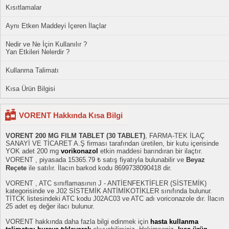
Kısıtlamalar
Aynı Etken Maddeyi İçeren İlaçlar
Nedir ve Ne İçin Kullanılır ?
Yan Etkileri Nelerdir ?
Kullanma Talimatı
Kısa Ürün Bilgisi
VORENT Hakkında Kısa Bilgi
VORENT 200 MG FILM TABLET (30 TABLET)
, FARMA-TEK İLAÇ
SANAYİ VE TİCARET A.Ş firması tarafından üretilen, bir kutu içerisinde
YOK adet 200 mg
vorikonazol
etkin maddesi barındıran bir ilaçtır.
VORENT , piyasada 15365.79 ₺ satış fiyatıyla bulunabilir ve
Beyaz
Reçete
ile satılır. İlacın barkod kodu 8699738090418 dir.
VORENT , ATC sınıflamasının J - ANTİENFEKTİFLER (SİSTEMİK)
kategorisinde ve J02 SİSTEMİK ANTİMİKOTİKLER sınıfında bulunur.
TİTCK listesindeki ATC kodu J02AC03 ve ATC adı voriconazole dır. İlacın
25 adet eş değer ilacı bulunur.
VORENT hakkında daha fazla bilgi edinmek için
hasta kullanma