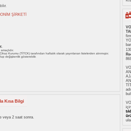
Kıs
ılır.
ONİM ŞİRKETİ
VO
TA
fir
YO
bar
r.
130
ı amaçlıdır.
i Cihaz Kurumu (TİTCK) tarafından haftalık olarak yayınlanan listelerden alınmıştır.
Re
 olup değişkenlik gösterebilir.
86
VO
AN
AJ
AN
Tİ
adı
bul
a Kısa Bilgi
VO
içi
tı
ür
 veya 2 saat sonra.
ula