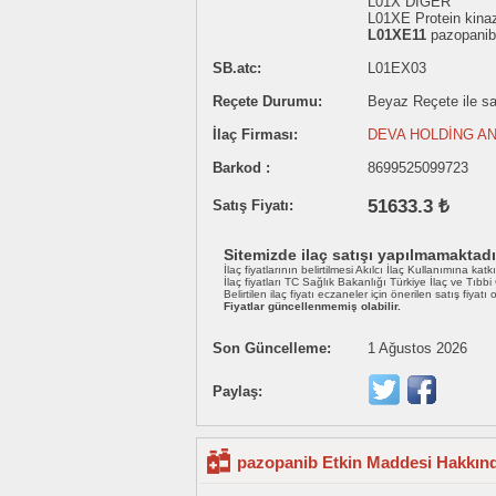
L01X DİĞER
L01XE Protein kinaz 
L01XE11
pazopanib
SB.atc:
L01EX03
Reçete Durumu:
Beyaz Reçete ile sat
İlaç Firması:
DEVA HOLDİNG AN
Barkod :
8699525099723
51633.3 ₺
Satış Fiyatı:
Sitemizde ilaç satışı yapılmamaktadı
İlaç fiyatlarının belirtilmesi Akılcı İlaç Kullanımına katk
İlaç fiyatları TC Sağlık Bakanlığı Türkiye İlaç ve Tıbb
Belirtilen ilaç fiyatı eczaneler için önerilen satış fiyatı
Fiyatlar güncellenmemiş olabilir.
Son Güncelleme:
1 Ağustos 2026
Paylaş:
pazopanib Etkin Maddesi Hakkınd