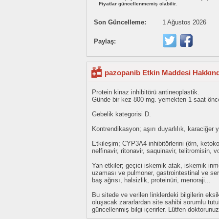
Fiyatlar güncellenmemiş olabilir.
Son Güncelleme:
1 Ağustos 2026
Paylaş:
pazopanib Etkin Maddesi Hakkınd
Protein kinaz inhibitörü antineoplastik.
Günde bir kez 800 mg. yemekten 1 saat önce
Gebelik kategorisi D.
Kontrendikasyon; aşırı duyarlılık, karaciğer y
Etkileşim; CYP3A4 inhibitörlerini (örn, ketoko
nelfinavir, ritonavir, saquinavir, telitromisin,
Yan etkiler; geçici iskemik atak, iskemik inm
uzaması ve pulmoner, gastrointestinal ve ser
baş ağrısı, halsizlik, proteinüri, menoraji...
Bu sitede ve verilen linklerdeki bilgilerin 
oluşacak zararlardan site sahibi sorumlu tu
güncellenmiş bilgi içerirler. Lütfen doktorun