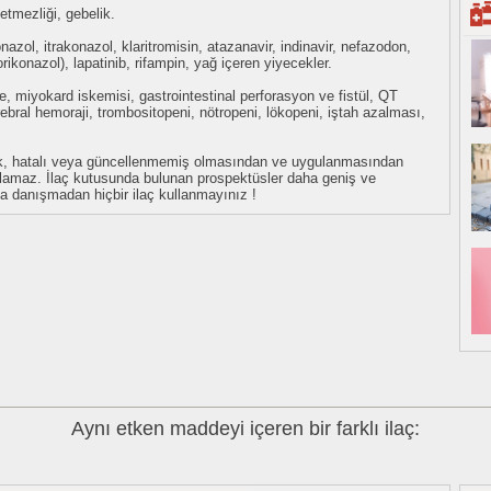
etmezliği, gebelik.
nazol, itrakonazol, klaritromisin, atazanavir, indinavir, nefazodon,
 vorikonazol), lapatinib, rifampin, yağ içeren yiyecekler.
e, miyokard iskemisi, gastrointestinal perforasyon ve fistül, QT
ebral hemoraji, trombositopeni, nötropeni, lökopeni, iştah azalması,
eksik, hatalı veya güncellenmemiş olmasından ve uygulanmasından
tulamaz. İlaç kutusunda bulunan prospektüsler daha geniş ve
uza danışmadan hiçbir ilaç kullanmayınız !
Aynı etken maddeyi içeren bir farklı ilaç: