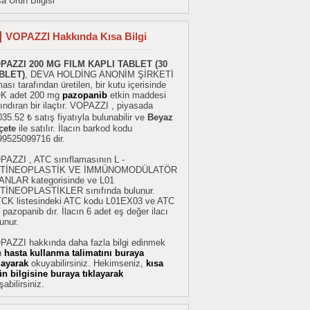
a Ürün Bilgisi
VOPAZZI Hakkında Kısa Bilgi
PAZZI 200 MG FILM KAPLI TABLET (30
BLET)
, DEVA HOLDİNG ANONİM ŞİRKETİ
ması tarafından üretilen, bir kutu içerisinde
K adet 200 mg
pazopanib
etkin maddesi
ındıran bir ilaçtır. VOPAZZI , piyasada
35.52 ₺ satış fiyatıyla bulunabilir ve
Beyaz
çete
ile satılır. İlacın barkod kodu
99525099716 dir.
PAZZI , ATC sınıflamasının L -
TİNEOPLASTİK VE İMMÜNOMODÜLATÖR
ANLAR kategorisinde ve L01
TİNEOPLASTİKLER sınıfında bulunur.
TCK listesindeki ATC kodu L01EX03 ve ATC
 pazopanib dır. İlacın 6 adet eş değer ilacı
unur.
PAZZI hakkında daha fazla bilgi edinmek
n
hasta kullanma talimatını buraya
klayarak
okuyabilirsiniz. Hekimseniz,
kısa
ün bilgisine buraya tıklayarak
şabilirsiniz.