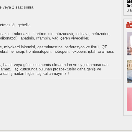
tı
ür
 veya 2 saat sonra.
ula
etmezliği, gebelik.
nazol, itrakonazol, klaritromisin, atazanavir, indinavir, nefazodon,
 vorikonazol), lapatinib, rifampin, yağ içeren yiyecekler.
e, miyokard iskemisi, gastrointestinal perforasyon ve fistül, QT
ebral hemoraji, trombositopeni, nötropeni, lökopeni, iştah azalması,
eksik, hatalı veya güncellenmemiş olmasından ve uygulanmasından
tulamaz. İlaç kutusunda bulunan prospektüsler daha geniş ve
uza danışmadan hiçbir ilaç kullanmayınız !