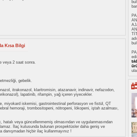
bul
ba
PA
AN
AJ
AN
Tİ
adı
bul
a Kısa Bilgi
PA
ed
tı
 veya 2 saat sonra.
ür
ula
etmezliği, gebelik.
nazol, itrakonazol, klaritromisin, atazanavir, indinavir, nefazodon,
 vorikonazol), lapatinib, rifampin, yağ içeren yiyecekler.
e, miyokard iskemisi, gastrointestinal perforasyon ve fistül, QT
ebral hemoraji, trombositopeni, nötropeni, lökopeni, iştah azalması,
eksik, hatalı veya güncellenmemiş olmasından ve uygulanmasından
tulamaz. İlaç kutusunda bulunan prospektüsler daha geniş ve
uza danışmadan hiçbir ilaç kullanmayınız !