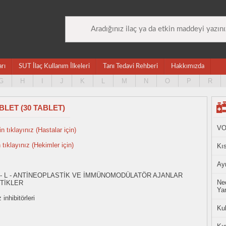
arı
SUT İlaç Kullanım İlkeleri
Tanı Tedavi Rehberi
Hakkımızda
G
H
I
J
K
L
M
N
O
P
R
BLET (30 TABLET)
VO
n tıklayınız (Hastalar için)
n tıklayınız (Hekimler için)
Kıs
Ayn
 - L - ANTİNEOPLASTİK VE İMMÜNOMODÜLATÖR AJANLAR
Ned
TİKLER
Yan
inhibitörleri
Ku