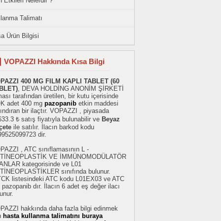
 Etkileri Nelerdir ?
llanma Talimatı
a Ürün Bilgisi
VOPAZZI Hakkında Kısa Bilgi
PAZZI 400 MG FILM KAPLI TABLET (60
BLET)
, DEVA HOLDİNG ANONİM ŞİRKETİ
ması tarafından üretilen, bir kutu içerisinde
K adet 400 mg
pazopanib
etkin maddesi
ındıran bir ilaçtır. VOPAZZI , piyasada
33.3 ₺ satış fiyatıyla bulunabilir ve
Beyaz
çete
ile satılır. İlacın barkod kodu
99525099723 dir.
PAZZI , ATC sınıflamasının L -
TİNEOPLASTİK VE İMMÜNOMODÜLATÖR
ANLAR kategorisinde ve L01
TİNEOPLASTİKLER sınıfında bulunur.
TCK listesindeki ATC kodu L01EX03 ve ATC
 pazopanib dır. İlacın 6 adet eş değer ilacı
unur.
PAZZI hakkında daha fazla bilgi edinmek
n
hasta kullanma talimatını buraya