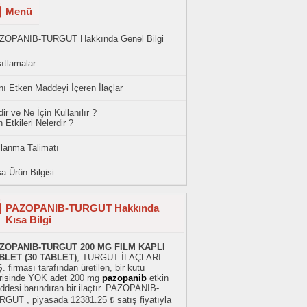
Menü
ZOPANIB-TURGUT Hakkında Genel Bilgi
ıtlamalar
ı Etken Maddeyi İçeren İlaçlar
ir ve Ne İçin Kullanılır ?
 Etkileri Nelerdir ?
llanma Talimatı
a Ürün Bilgisi
PAZOPANIB-TURGUT Hakkında
Kısa Bilgi
ZOPANIB-TURGUT 200 MG FILM KAPLI
BLET (30 TABLET)
, TURGUT İLAÇLARI
. firması tarafından üretilen, bir kutu
erisinde YOK adet 200 mg
pazopanib
etkin
desi barındıran bir ilaçtır. PAZOPANIB-
RGUT , piyasada 12381.25 ₺ satış fiyatıyla