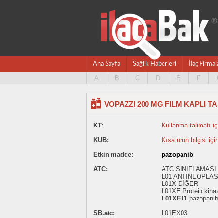
Ana Sayfa
Sağlık Haberleri
İlaç Firmal
A
B
C
D
E
F
VOPAZZI 200 MG FILM KAPLI TA
KT:
Kullanma talimatı içi
KUB:
Kısa ürün bilgisi içi
Etkin madde:
pazopanib
ATC:
ATC SINIFLAMASI
L01 ANTİNEOPLAS
L01X DİĞER
L01XE Protein kinaz 
L01XE11
pazopanib
SB.atc:
L01EX03