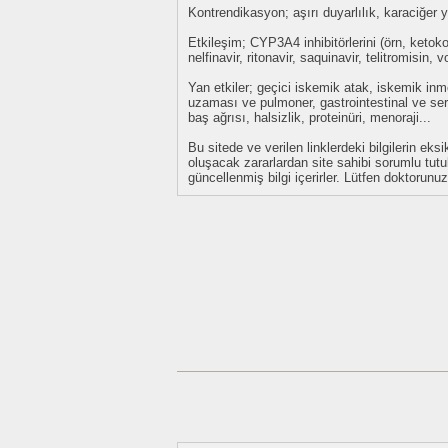
Kontrendikasyon; aşırı duyarlılık, karaciğer y
Etkileşim; CYP3A4 inhibitörlerini (örn, ketoko
nelfinavir, ritonavir, saquinavir, telitromisin,
Yan etkiler; geçici iskemik atak, iskemik inm
uzaması ve pulmoner, gastrointestinal ve ser
baş ağrısı, halsizlik, proteinüri, menoraji...
Bu sitede ve verilen linklerdeki bilgilerin 
oluşacak zararlardan site sahibi sorumlu tu
güncellenmiş bilgi içerirler. Lütfen doktorun