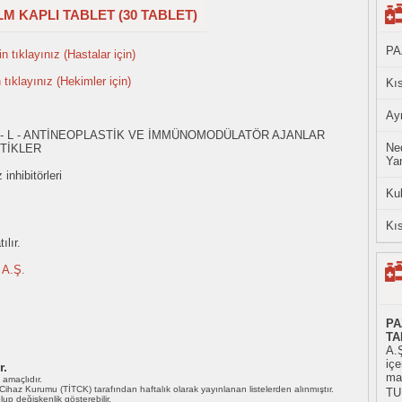
M KAPLI TABLET (30 TABLET)
PA
n tıklayınız (Hastalar için)
n tıklayınız (Hekimler için)
Kıs
Ayn
 - L - ANTİNEOPLASTİK VE İMMÜNOMODÜLATÖR AJANLAR
Ned
TİKLER
Yan
inhibitörleri
Ku
Kıs
ılır.
A.Ş.
PA
TA
A.Ş
iç
r.
mad
ı amaçlıdır.
i Cihaz Kurumu (TİTCK) tarafından haftalık olarak yayınlanan listelerden alınmıştır.
TU
 olup değişkenlik gösterebilir.