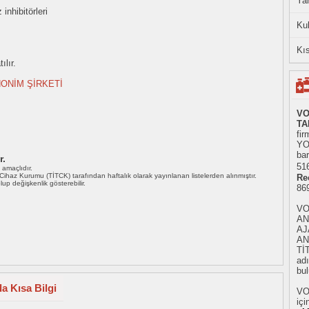
Yan
inhibitörleri
Ku
Kıs
ılır.
ONİM ŞİRKETİ
VO
TA
fir
YO
bar
r.
516
ı amaçlıdır.
i Cihaz Kurumu (TİTCK) tarafından haftalık olarak yayınlanan listelerden alınmıştır.
Re
 olup değişkenlik gösterebilir.
86
VO
AN
AJ
AN
Tİ
adı
bul
a Kısa Bilgi
VO
içi