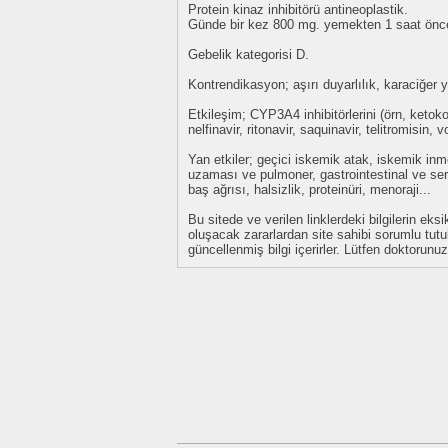
Protein kinaz inhibitörü antineoplastik.
Günde bir kez 800 mg. yemekten 1 saat önce
Gebelik kategorisi D.
Kontrendikasyon; aşırı duyarlılık, karaciğer y
Etkileşim; CYP3A4 inhibitörlerini (örn, ketoko
nelfinavir, ritonavir, saquinavir, telitromisin,
Yan etkiler; geçici iskemik atak, iskemik inm
uzaması ve pulmoner, gastrointestinal ve ser
baş ağrısı, halsizlik, proteinüri, menoraji...
Bu sitede ve verilen linklerdeki bilgilerin 
oluşacak zararlardan site sahibi sorumlu tu
güncellenmiş bilgi içerirler. Lütfen doktorun