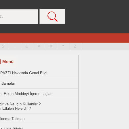
S
T
U
V
X
Y
Z
Menü
PAZZI Hakkında Genel Bilgi
ıtlamalar
ı Etken Maddeyi İçeren İlaçlar
ir ve Ne İçin Kullanılır ?
 Etkileri Nelerdir ?
llanma Talimatı