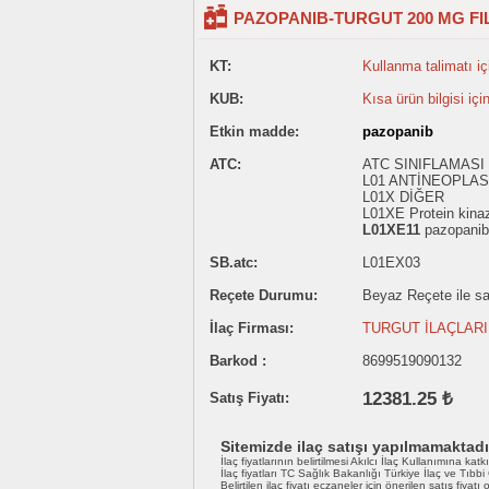
PAZOPANIB-TURGUT 200 MG FIL
KT:
Kullanma talimatı içi
KUB:
Kısa ürün bilgisi içi
Etkin madde:
pazopanib
ATC:
ATC SINIFLAMASI
L01 ANTİNEOPLAS
L01X DİĞER
L01XE Protein kinaz 
L01XE11
pazopanib
SB.atc:
L01EX03
Reçete Durumu:
Beyaz Reçete ile sat
İlaç Firması:
TURGUT İLAÇLARI 
Barkod :
8699519090132
12381.25 ₺
Satış Fiyatı:
Sitemizde ilaç satışı yapılmamaktadı
İlaç fiyatlarının belirtilmesi Akılcı İlaç Kullanımına katk
İlaç fiyatları TC Sağlık Bakanlığı Türkiye İlaç ve Tıbb
Belirtilen ilaç fiyatı eczaneler için önerilen satış fiyatı