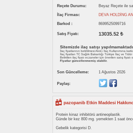
Reçete Durumu:
Beyaz Reçete ile sat
İlaç Firması:
DEVA HOLDİNG AN
Barkod :
8699525099716
13035.52 ₺
Satış Fiyatı:
Sitemizde ilaç satışı yapılmamaktadı
İlaç fiyatlarının belirtilmesi Akılcı İlaç Kullanımına katk
İlaç fiyatları TC Sağlık Bakanlığı Türkiye İlaç ve Tıbb
Belirtilen ilaç fiyatı eczaneler için önerilen satış fiyatı
Fiyatlar güncellenmemiş olabilir.
Son Güncelleme:
1 Ağustos 2026
Paylaş:
pazopanib Etkin Maddesi Hakkınd
Protein kinaz inhibitörü antineoplastik.
Günde bir kez 800 mg. yemekten 1 saat önce
Gebelik kategorisi D.