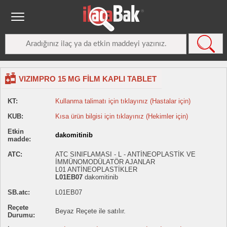
VIZIMPRO 15 MG FİLM KAPLI TABLET
KT:
Kullanma talimatı için tıklayınız (Hastalar için)
KUB:
Kısa ürün bilgisi için tıklayınız (Hekimler için)
Etkin
dakomitinib
madde:
ATC:
ATC SINIFLAMASI - L - ANTİNEOPLASTİK VE
İMMÜNOMODÜLATÖR AJANLAR
L01 ANTİNEOPLASTİKLER
L01EB07
dakomitinib
SB.atc:
L01EB07
Reçete
Beyaz Reçete ile satılır.
Durumu: