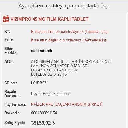
Aynı etken maddeyi içeren bir farklı ilaç:
VIZIMPRO 45 MG FİLM KAPLI TABLET
KT:
Kullanma talimatı için tıklayınız (Hastalar için)
KUB:
Kısa ürün bilgisi için tıklayınız (Hekimler için)
Etkin
dakomitinib
madde:
ATC:
ATC SINIFLAMASI - L - ANTİNEOPLASTİK VE
İMMÜNOMODÜLATÖR AJANLAR
L01 ANTİNEOPLASTİKLER
L01EB07
dakomitinib
SB.atc:
L01EB07
Reçete
Beyaz Reçete ile satılır.
Durumu:
İlaç Firması:
PFİZER PFE İLAÇLARI ANONİM ŞİRKETİ
Barkod :
8681308091154
35158.92 ₺
Satış Fiyatı: