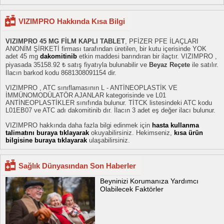
VIZIMPRO Hakkında Kısa Bilgi
VIZIMPRO 45 MG FİLM KAPLI TABLET
, PFİZER PFE İLAÇLARI
ANONİM ŞİRKETİ firması tarafından üretilen, bir kutu içerisinde YOK
adet 45 mg
dakomitinib
etkin maddesi barındıran bir ilaçtır. VIZIMPRO ,
piyasada 35158.92 ₺ satış fiyatıyla bulunabilir ve
Beyaz Reçete
ile satılır.
İlacın barkod kodu 8681308091154 dir.
VIZIMPRO , ATC sınıflamasının L - ANTİNEOPLASTİK VE
İMMÜNOMODÜLATÖR AJANLAR kategorisinde ve L01
ANTİNEOPLASTİKLER sınıfında bulunur. TİTCK listesindeki ATC kodu
L01EB07 ve ATC adı dakomitinib dır. İlacın 3 adet eş değer ilacı bulunur.
VIZIMPRO hakkında daha fazla bilgi edinmek için
hasta kullanma
talimatını buraya tıklayarak
okuyabilirsiniz. Hekimseniz,
kısa ürün
bilgisine buraya tıklayarak
ulaşabilirsiniz.
Sağlık Dünyasından Son Haberler
Beyninizi Korumanıza Yardımcı
Olabilecek Faktörler