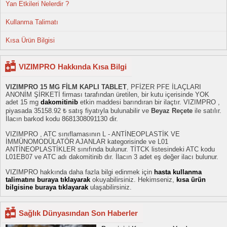
Yan Etkileri Nelerdir ?
Kullanma Talimatı
Kısa Ürün Bilgisi
VIZIMPRO Hakkında Kısa Bilgi
VIZIMPRO 15 MG FİLM KAPLI TABLET
, PFİZER PFE İLAÇLARI
ANONİM ŞİRKETİ firması tarafından üretilen, bir kutu içerisinde YOK
adet 15 mg
dakomitinib
etkin maddesi barındıran bir ilaçtır. VIZIMPRO ,
piyasada 35158.92 ₺ satış fiyatıyla bulunabilir ve
Beyaz Reçete
ile satılır.
İlacın barkod kodu 8681308091130 dir.
VIZIMPRO , ATC sınıflamasının L - ANTİNEOPLASTİK VE
İMMÜNOMODÜLATÖR AJANLAR kategorisinde ve L01
ANTİNEOPLASTİKLER sınıfında bulunur. TİTCK listesindeki ATC kodu
L01EB07 ve ATC adı dakomitinib dır. İlacın 3 adet eş değer ilacı bulunur.
VIZIMPRO hakkında daha fazla bilgi edinmek için
hasta kullanma
talimatını buraya tıklayarak
okuyabilirsiniz. Hekimseniz,
kısa ürün
bilgisine buraya tıklayarak
ulaşabilirsiniz.
Sağlık Dünyasından Son Haberler