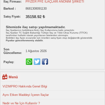
İlaç Firması:
PFİZER PFE İLAÇLARI ANONİM ŞİRKETİ
Barkod :
8681308091130
35158.92 ₺
Satış Fiyatı:
Sitemizde ilaç satışı yapılmamaktadır.
İlaç fiyatlarının belirtilmesi Akılcı İlaç Kullanımına katkı amaçlıdır.
İlaç fiyatları TC Sağlık Bakanlığı Türkiye İlaç ve Tıbbi Cihaz Kurumu (TİTCK)
tarafından haftalık olarak yayınlanan listelerden alınmıştır.
Belirtilen ilaç fiyatı eczaneler için önerilen satış fiyatı olup değişkenlik gösterebilir.
Fiyatlar güncellenmemiş olabilir.
Son
1 Ağustos 2026
Güncelleme:
Paylaş:
Menü
VIZIMPRO Hakkında Genel Bilgi
Aynı Etken Maddeyi İçeren İlaçlar
Nedir ve Ne İçin Kullanılır ?