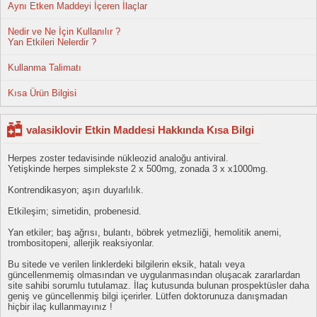
Aynı Etken Maddeyi İçeren İlaçlar
Nedir ve Ne İçin Kullanılır ?
Yan Etkileri Nelerdir ?
Kullanma Talimatı
Kısa Ürün Bilgisi
valasiklovir Etkin Maddesi Hakkında Kısa Bilgi
Herpes zoster tedavisinde nükleozid analoğu antiviral.
Yetişkinde herpes simplekste 2 x 500mg, zonada 3 x x1000mg.
Kontrendikasyon; aşırı duyarlılık.
Etkileşim; simetidin, probenesid.
Yan etkiler; baş ağrısı, bulantı, böbrek yetmezliği, hemolitik anemi,
trombositopeni, allerjik reaksiyonlar.
Bu sitede ve verilen linklerdeki bilgilerin eksik, hatalı veya
güncellenmemiş olmasından ve uygulanmasından oluşacak zararlardan
site sahibi sorumlu tutulamaz. İlaç kutusunda bulunan prospektüsler daha
geniş ve güncellenmiş bilgi içerirler. Lütfen doktorunuza danışmadan
hiçbir ilaç kullanmayınız !