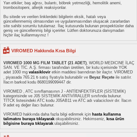
Yan etkiler; baş ağrısı, bulantı, böbrek yetmezliği, hemolitik anemi,
trombositopeni, allerjik reaksiyonlar.
Bu sitede ve verilen linklerdeki bilgilerin eksik, hatalı veya
güncellenmemiş olmasından ve uygulanmasından oluşacak zararlardan
site sahibi sorumlu tutulamaz. İlaç kutusunda bulunan prospektüsler daha
geniş ve güncellenmiş bilgi içerirler. Lütfen doktorunuza danışmadan
hiçbir ilaç kullanmayınız !
VIROMED Hakkında Kısa Bilgi
VIROMED 1000 MG FILM TABLET (21 ADET)
, WORLD MEDICINE İLAÇ
SAN. VE TİC. A.Ş. firması tarafından üretilen, bir kutu içerisinde YOK
adet 1000 mg
valasiklovir
etkin maddesi barındıran bir ilaçtır. VIROMED
, piyasada 765.21 ₺ satış fiyatıyla bulunabilir ve
Beyaz Reçete
ile satılır.
İlacın barkod kodu 8680199099447 dir.
VIROMED , ATC sınıflamasının J - ANTİENFEKTİFLER (SİSTEMİK)
kategorisinde ve J05 SİSTEMİK ANTİVİRALLER sınıfında bulunur.
TİTCK listesindeki ATC kodu J05AB11 ve ATC adı valaciclovir dır. İlacın
9 adet eş değer ilacı bulunur.
VIROMED hakkında daha fazla bilgi edinmek için
hasta kullanma
talimatını buraya tıklayarak
okuyabilirsiniz. Hekimseniz,
kısa ürün
bilgisine buraya tıklayarak
ulaşabilirsiniz.