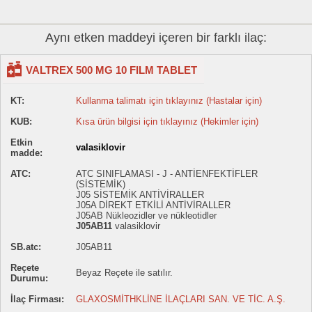
Aynı etken maddeyi içeren bir farklı ilaç:
VALTREX 500 MG 10 FILM TABLET
KT:
Kullanma talimatı için tıklayınız (Hastalar için)
KUB:
Kısa ürün bilgisi için tıklayınız (Hekimler için)
Etkin
valasiklovir
madde:
ATC:
ATC SINIFLAMASI - J - ANTİENFEKTİFLER
(SİSTEMİK)
J05 SİSTEMİK ANTİVİRALLER
J05A DİREKT ETKİLİ ANTİVİRALLER
J05AB Nükleozidler ve nükleotidler
J05AB11
valasiklovir
SB.atc:
J05AB11
Reçete
Beyaz Reçete ile satılır.
Durumu:
İlaç Firması:
GLAXOSMİTHKLİNE İLAÇLARI SAN. VE TİC. A.Ş.