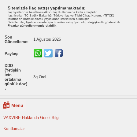
Sitemizde ilaç satışı yapılmamaktadır.
İlaç fiyatlarının belirtilmesi Akılcı İlaç Kullanımına katkı amaçlıdır.
İlaç fiyatları TC Sağlık Bakanlığı Türkiye İlaç ve Tıbbi Cihaz Kurumu (TİTCK)
tarafından haftalık olarak yayınlanan listelerden alınmıştır.
Belirtilen ilaç fiyatı eczaneler için önerilen satış fiyatı olup değişkenlik gösterebilir.
Fiyatlar güncellenmemiş olabilir.
Son
1 Ağustos 2026
Güncelleme:
Paylaş:
DDD
(Yetişkin
için
3g Oral
ortalama
günlük doz)
:
Menü
VAXVIRE Hakkında Genel Bilgi
Kısıtlamalar