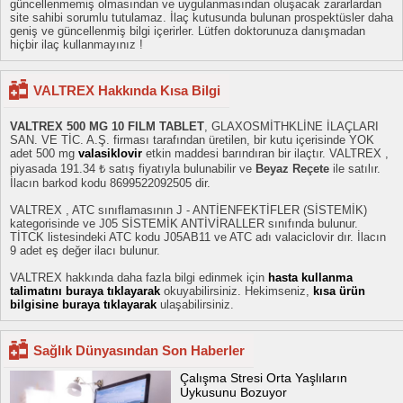
güncellenmemiş olmasından ve uygulanmasından oluşacak zararlardan
site sahibi sorumlu tutulamaz. İlaç kutusunda bulunan prospektüsler daha
geniş ve güncellenmiş bilgi içerirler. Lütfen doktorunuza danışmadan
hiçbir ilaç kullanmayınız !
VALTREX Hakkında Kısa Bilgi
VALTREX 500 MG 10 FILM TABLET
, GLAXOSMİTHKLİNE İLAÇLARI
SAN. VE TİC. A.Ş. firması tarafından üretilen, bir kutu içerisinde YOK
adet 500 mg
valasiklovir
etkin maddesi barındıran bir ilaçtır. VALTREX ,
piyasada 191.34 ₺ satış fiyatıyla bulunabilir ve
Beyaz Reçete
ile satılır.
İlacın barkod kodu 8699522092505 dir.
VALTREX , ATC sınıflamasının J - ANTİENFEKTİFLER (SİSTEMİK)
kategorisinde ve J05 SİSTEMİK ANTİVİRALLER sınıfında bulunur.
TİTCK listesindeki ATC kodu J05AB11 ve ATC adı valaciclovir dır. İlacın
9 adet eş değer ilacı bulunur.
VALTREX hakkında daha fazla bilgi edinmek için
hasta kullanma
talimatını buraya tıklayarak
okuyabilirsiniz. Hekimseniz,
kısa ürün
bilgisine buraya tıklayarak
ulaşabilirsiniz.
Sağlık Dünyasından Son Haberler
Çalışma Stresi Orta Yaşlıların
Uykusunu Bozuyor