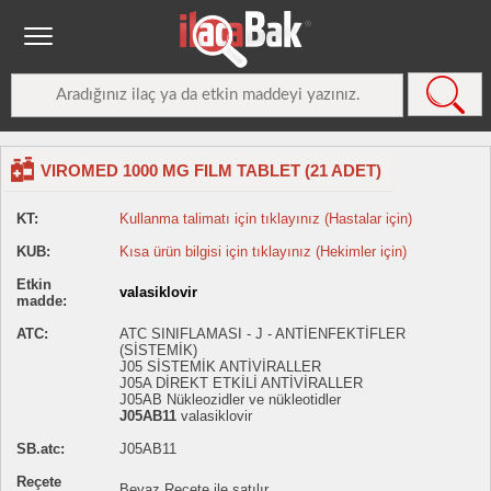
VIROMED 1000 MG FILM TABLET (21 ADET)
KT:
Kullanma talimatı için tıklayınız (Hastalar için)
KUB:
Kısa ürün bilgisi için tıklayınız (Hekimler için)
Etkin
valasiklovir
madde:
ATC:
ATC SINIFLAMASI - J - ANTİENFEKTİFLER
(SİSTEMİK)
J05 SİSTEMİK ANTİVİRALLER
J05A DİREKT ETKİLİ ANTİVİRALLER
J05AB Nükleozidler ve nükleotidler
J05AB11
valasiklovir
SB.atc:
J05AB11
Reçete
Beyaz Reçete ile satılır.