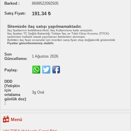
Barkod :
8699522092505
191.34 ₺
Satış Fiyatı:
Sitemizde ilaç satışı yapılmamaktadır.
İlaç fiyatlarının belirtilmesi Akılcı İlaç Kullanımına katkı amaçlıdır.
İlaç fiyatları TC Sağlık Bakanlığı Türkiye İlaç ve Tıbbi Cihaz Kurumu (TİTCK)
tarafından haftalık olarak yayınlanan listelerden alınmıştır.
Belirtilen ilaç fiyatı eczaneler için önerilen satış fiyatı olup değişkenlik gösterebilir.
Fiyatlar güncellenmemiş olabilir.
Son
1 Ağustos 2026
Güncelleme:
Paylaş:
DDD
(Yetişkin
için
3g Oral
ortalama
günlük doz)
:
Menü