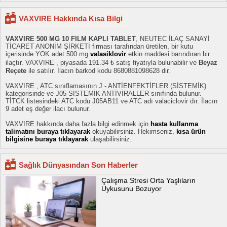
VAXVIRE Hakkında Kısa Bilgi
VAXVIRE 500 MG 10 FILM KAPLI TABLET
, NEUTEC İLAÇ SANAYİ
TİCARET ANONİM ŞİRKETİ firması tarafından üretilen, bir kutu
içerisinde YOK adet 500 mg
valasiklovir
etkin maddesi barındıran bir
ilaçtır. VAXVIRE , piyasada 191.34 ₺ satış fiyatıyla bulunabilir ve
Beyaz
Reçete
ile satılır. İlacın barkod kodu 8680881098628 dir.
VAXVIRE , ATC sınıflamasının J - ANTİENFEKTİFLER (SİSTEMİK)
kategorisinde ve J05 SİSTEMİK ANTİVİRALLER sınıfında bulunur.
TİTCK listesindeki ATC kodu J05AB11 ve ATC adı valaciclovir dır. İlacın
9 adet eş değer ilacı bulunur.
VAXVIRE hakkında daha fazla bilgi edinmek için
hasta kullanma
talimatını buraya tıklayarak
okuyabilirsiniz. Hekimseniz,
kısa ürün
bilgisine buraya tıklayarak
ulaşabilirsiniz.
Sağlık Dünyasından Son Haberler
Çalışma Stresi Orta Yaşlıların
Uykusunu Bozuyor