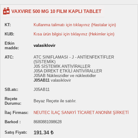
VAXVIRE 500 MG 10 FILM KAPLI TABLET
KT:
Kullanma talimatı için tıklayınız (Hastalar için)
KUB:
Kısa ürün bilgisi için tıklayınız (Hekimler için)
Etkin
valasiklovir
madde:
ATC:
ATC SINIFLAMASI - J - ANTİENFEKTİFLER
(SİSTEMİK)
J05 SİSTEMİK ANTİVİRALLER
J05A DİREKT ETKİLİ ANTİVİRALLER
J05AB Nükleozidler ve nükleotidler
J05AB11
valasiklovir
SB.atc:
J05AB11
Reçete
Beyaz Reçete ile satılır.
Durumu:
İlaç Firması:
NEUTEC İLAÇ SANAYİ TİCARET ANONİM ŞİRKETİ
Barkod :
8680881098628
191.34 ₺
Satış Fiyatı: