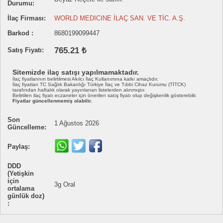
Durumu:
İlaç Firması:
WORLD MEDICINE İLAÇ SAN. VE TİC. A.Ş.
Barkod :
8680199099447
765.21 ₺
Satış Fiyatı:
Sitemizde ilaç satışı yapılmamaktadır.
İlaç fiyatlarının belirtilmesi Akılcı İlaç Kullanımına katkı amaçlıdır.
İlaç fiyatları TC Sağlık Bakanlığı Türkiye İlaç ve Tıbbi Cihaz Kurumu (TİTCK)
tarafından haftalık olarak yayınlanan listelerden alınmıştır.
Belirtilen ilaç fiyatı eczaneler için önerilen satış fiyatı olup değişkenlik gösterebilir.
Fiyatlar güncellenmemiş olabilir.
Son
1 Ağustos 2026
Güncelleme:
Paylaş:
DDD
(Yetişkin
için
3g Oral
ortalama
günlük doz)
: