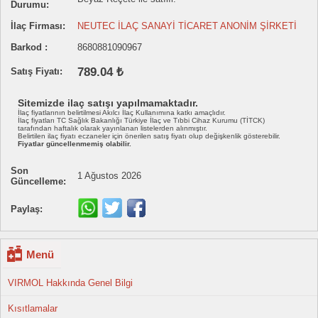
Durumu:
İlaç Firması:
NEUTEC İLAÇ SANAYİ TİCARET ANONİM ŞİRKETİ
Barkod :
8680881090967
789.04 ₺
Satış Fiyatı:
Sitemizde ilaç satışı yapılmamaktadır.
İlaç fiyatlarının belirtilmesi Akılcı İlaç Kullanımına katkı amaçlıdır.
İlaç fiyatları TC Sağlık Bakanlığı Türkiye İlaç ve Tıbbi Cihaz Kurumu (TİTCK)
tarafından haftalık olarak yayınlanan listelerden alınmıştır.
Belirtilen ilaç fiyatı eczaneler için önerilen satış fiyatı olup değişkenlik gösterebilir.
Fiyatlar güncellenmemiş olabilir.
Son
1 Ağustos 2026
Güncelleme:
Paylaş:
Menü
VIRMOL Hakkında Genel Bilgi
Kısıtlamalar