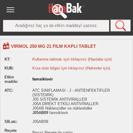
VIRMOL 250 MG 21 FILM KAPLI TABLET
KT:
Kullanma talimatı için tıklayınız (Hastalar için)
KUB:
Kısa ürün bilgisi için tıklayınız (Hekimler için)
Etkin
famsiklovir
madde:
ATC:
ATC SINIFLAMASI - J - ANTİENFEKTİFLER
(SİSTEMİK)
J05 SİSTEMİK ANTİVİRALLER
J05A DİREKT ETKİLİ ANTİVİRALLER
J05AB Nükleozidler ve nükleotidler
J05AB09
famsiklovir
SB.atc:
J05AB09
Reçete
Beyaz Reçete ile satılır.