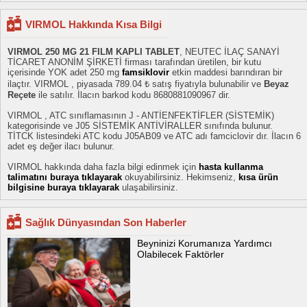
VIRMOL Hakkında Kısa Bilgi
VIRMOL 250 MG 21 FILM KAPLI TABLET
, NEUTEC İLAÇ SANAYİ
TİCARET ANONİM ŞİRKETİ firması tarafından üretilen, bir kutu
içerisinde YOK adet 250 mg
famsiklovir
etkin maddesi barındıran bir
ilaçtır. VIRMOL , piyasada 789.04 ₺ satış fiyatıyla bulunabilir ve
Beyaz
Reçete
ile satılır. İlacın barkod kodu 8680881090967 dir.
VIRMOL , ATC sınıflamasının J - ANTİENFEKTİFLER (SİSTEMİK)
kategorisinde ve J05 SİSTEMİK ANTİVİRALLER sınıfında bulunur.
TİTCK listesindeki ATC kodu J05AB09 ve ATC adı famciclovir dır. İlacın 6
adet eş değer ilacı bulunur.
VIRMOL hakkında daha fazla bilgi edinmek için
hasta kullanma
talimatını buraya tıklayarak
okuyabilirsiniz. Hekimseniz,
kısa ürün
bilgisine buraya tıklayarak
ulaşabilirsiniz.
Sağlık Dünyasından Son Haberler
Beyninizi Korumanıza Yardımcı
Olabilecek Faktörler