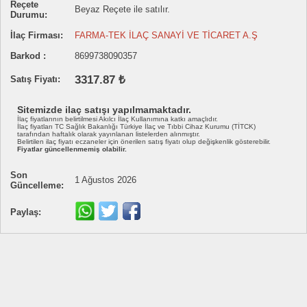
Reçete
Beyaz Reçete ile satılır.
Durumu:
İlaç Firması:
FARMA-TEK İLAÇ SANAYİ VE TİCARET A.Ş
Barkod :
8699738090357
3317.87 ₺
Satış Fiyatı:
Sitemizde ilaç satışı yapılmamaktadır.
İlaç fiyatlarının belirtilmesi Akılcı İlaç Kullanımına katkı amaçlıdır.
İlaç fiyatları TC Sağlık Bakanlığı Türkiye İlaç ve Tıbbi Cihaz Kurumu (TİTCK)
tarafından haftalık olarak yayınlanan listelerden alınmıştır.
Belirtilen ilaç fiyatı eczaneler için önerilen satış fiyatı olup değişkenlik gösterebilir.
Fiyatlar güncellenmemiş olabilir.
Son
1 Ağustos 2026
Güncelleme:
Paylaş: