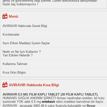
geniş ve güncellenmiş bilgi içerirler. Lütfen doktorunuza danışmadan
hiçbir ilaç kullanmayınız !
Menü
AVIRAVIR Hakkında Genel Bilgi
Kısıtlamalar
Aynı Etken Maddeyi İçeren İlaçlar
Nedir ve Ne İçin Kullanılır ?
Yan Etkileri Nelerdir ?
Kullanma Talimatı
Kısa Ürün Bilgisi
AVIRAVIR Hakkında Kısa Bilgi
AVIRAVIR 0,5 MG FILM KAPLI TABLET (30 FİLM KAPLI TABLET)
,
HUMANİS SAĞLIK ANONİM ŞİRKETİ firması tarafından üretilen, bir kutu
içerisinde YOK adet 0.5 mg
entekavir
etkin maddesi barındıran bir ilaçtır.
AVIRAVIR , piyasada 3483.48 ₺ satış fiyatıyla bulunabilir ve
Beyaz