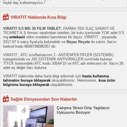
hiçbir ilaç kullanmayınız !
VIRATIT Hakkında Kısa Bilgi
VIRATIT 0,5 MG 30 FILM TABLET
, FARMA-TEK İLAÇ SANAYİ VE
TİCARET A.Ş firması tarafından üretilen, bir kutu içerisinde YOK adet 0.5
mg
entekavir
etkin maddesi barındıran bir ilaçtır. VIRATIT , piyasada
3317.87 ₺ satış fiyatıyla bulunabilir ve
Beyaz Reçete
ile satılır. İlacın
barkod kodu 8699738090357 dir.
VIRATIT , ATC sınıflamasının J - ANTİENFEKTİFLER (SİSTEMİK)
kategorisinde ve J05 SİSTEMİK ANTİVİRALLER sınıfında bulunur.
TİTCK listesindeki ATC kodu J05AF10 ve ATC adı entecavir dır. İlacın 26
adet eş değer ilacı bulunur.
VIRATIT hakkında daha fazla bilgi edinmek için
hasta kullanma
talimatını buraya tıklayarak
okuyabilirsiniz. Hekimseniz,
kısa ürün
bilgisine buraya tıklayarak
ulaşabilirsiniz.
Sağlık Dünyasından Son Haberler
Çalışma Stresi Orta Yaşlıların
Uykusunu Bozuyor