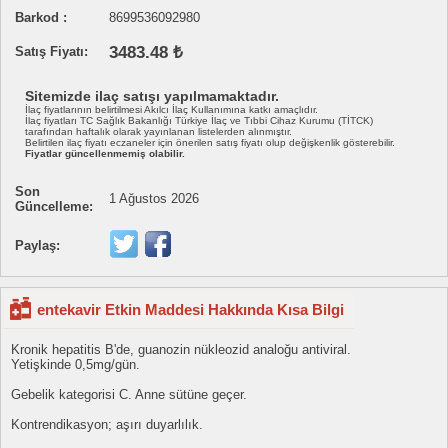
Barkod :
8699536092980
3483.48 ₺
Satış Fiyatı:
Sitemizde ilaç satışı yapılmamaktadır.
İlaç fiyatlarının belirtilmesi Akılcı İlaç Kullanımına katkı amaçlıdır.
İlaç fiyatları TC Sağlık Bakanlığı Türkiye İlaç ve Tıbbi Cihaz Kurumu (TİTCK)
tarafından haftalık olarak yayınlanan listelerden alınmıştır.
Belirtilen ilaç fiyatı eczaneler için önerilen satış fiyatı olup değişkenlik gösterebilir.
Fiyatlar güncellenmemiş olabilir.
Son
1 Ağustos 2026
Güncelleme:
Paylaş:
entekavir Etkin Maddesi Hakkında Kısa Bilgi
Kronik hepatitis B'de, guanozin nükleozid analoğu antiviral.
Yetişkinde 0,5mg/gün.
Gebelik kategorisi C. Anne sütüne geçer.
Kontrendikasyon; aşırı duyarlılık.