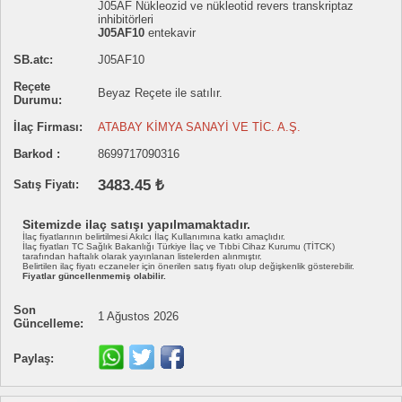
J05AF Nükleozid ve nükleotid revers transkriptaz
inhibitörleri
J05AF10
entekavir
SB.atc:
J05AF10
Reçete
Beyaz Reçete ile satılır.
Durumu:
İlaç Firması:
ATABAY KİMYA SANAYİ VE TİC. A.Ş.
Barkod :
8699717090316
3483.45 ₺
Satış Fiyatı:
Sitemizde ilaç satışı yapılmamaktadır.
İlaç fiyatlarının belirtilmesi Akılcı İlaç Kullanımına katkı amaçlıdır.
İlaç fiyatları TC Sağlık Bakanlığı Türkiye İlaç ve Tıbbi Cihaz Kurumu (TİTCK)
tarafından haftalık olarak yayınlanan listelerden alınmıştır.
Belirtilen ilaç fiyatı eczaneler için önerilen satış fiyatı olup değişkenlik gösterebilir.
Fiyatlar güncellenmemiş olabilir.
Son
1 Ağustos 2026
Güncelleme:
Paylaş: