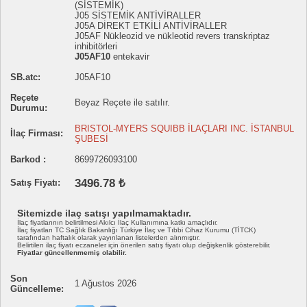
(SİSTEMİK)
J05 SİSTEMİK ANTİVİRALLER
J05A DİREKT ETKİLİ ANTİVİRALLER
J05AF Nükleozid ve nükleotid revers transkriptaz
inhibitörleri
J05AF10
entekavir
SB.atc:
J05AF10
Reçete
Beyaz Reçete ile satılır.
Durumu:
BRISTOL-MYERS SQUIBB İLAÇLARI INC. İSTANBUL
İlaç Firması:
ŞUBESİ
Barkod :
8699726093100
3496.78 ₺
Satış Fiyatı:
Sitemizde ilaç satışı yapılmamaktadır.
İlaç fiyatlarının belirtilmesi Akılcı İlaç Kullanımına katkı amaçlıdır.
İlaç fiyatları TC Sağlık Bakanlığı Türkiye İlaç ve Tıbbi Cihaz Kurumu (TİTCK)
tarafından haftalık olarak yayınlanan listelerden alınmıştır.
Belirtilen ilaç fiyatı eczaneler için önerilen satış fiyatı olup değişkenlik gösterebilir.
Fiyatlar güncellenmemiş olabilir.
Son
1 Ağustos 2026
Güncelleme: