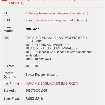
TABLET)
KT:
Kullanma talimatı için tıklayınız (Hastalar için)
KUB:
Kısa ürün bilgisi için tıklayınız (Hekimler için)
Etkin
entekavir
madde:
ATC:
ATC SINIFLAMASI - J - ANTİENFEKTİFLER
(SİSTEMİK)
J05 SİSTEMİK ANTİVİRALLER
J05A DİREKT ETKİLİ ANTİVİRALLER
J05AF Nükleozid ve nükleotid revers transkriptaz
inhibitörleri
J05AF10
entekavir
SB.atc:
J05AF10
Reçete
Beyaz Reçete ile satılır.
Durumu:
İlaç Firması:
HUMANİS SAĞLIK ANONİM ŞİRKETİ
Barkod :
8680760091085
3483.48 ₺
Satış Fiyatı: