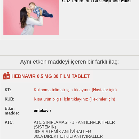
Göz Temasının Dil Gelişimine Etkisi
Aynı etken maddeyi içeren bir farklı ilaç:
HEDNAVIR 0,5 MG 30 FILM TABLET
KT:
Kullanma talimatı için tıklayınız (Hastalar için)
KUB:
Kısa ürün bilgisi için tıklayınız (Hekimler için)
Etkin
entekavir
madde:
ATC:
ATC SINIFLAMASI - J - ANTİENFEKTİFLER
(SİSTEMİK)
J05 SİSTEMİK ANTİVİRALLER
J05A DİREKT ETKİLİ ANTİVİRALLER