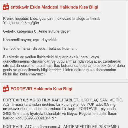
entekavir Etkin Maddesi Hakkında Kısa Bilgi
Kronik hepatitis B'de, guanozin nükleozid analoğu antiviral.
Yetişkinde 0,5mg/gün.
Gebelik kategorisi C. Anne sütüne geçer.
Kontrendikasyon; aşırı duyarlılık.
Yan etkiler; ishal, dispepsi, bulantı, kusma...
Bu sitede ve verilen linklerdeki bilgilerin eksik, hatalı veya
güncellenmemiş olmasından ve uygulanmasından oluşacak zararlardan
site sahibi sorumlu tutulamaz. İlaç kutusunda bulunan prospektüsler daha
geniş ve güncellenmiş bilgi içerirler. Lütfen doktorunuza danışmadan
hiçbir ilaç kullanmayınız !
FORTEVIR Hakkında Kısa Bilgi
FORTEVIR 0,5 MG 30 FILM KAPLI TABLET
, İLKO İLAÇ SAN. VE TİC.
A.Ş. firması tarafından üretilen, bir kutu içerisinde YOK adet 0.5 mg
entekavir
etkin maddesi barındıran bir ilaçtır. FORTEVIR , piyasada
3483.45 ₺ satış fiyatıyla bulunabilir ve
Beyaz Reçete
ile satılır. İlacın
barkod kodu 8699680091044 dir.
FORTEVIR , ATC sınıflamasının J - ANTİENFEKTİFLER (SİSTEMİK)