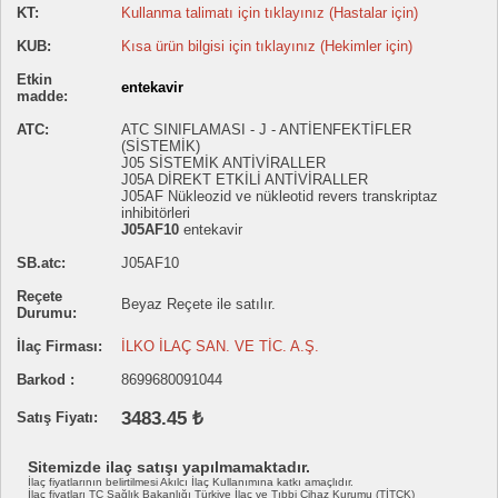
KT:
Kullanma talimatı için tıklayınız (Hastalar için)
KUB:
Kısa ürün bilgisi için tıklayınız (Hekimler için)
Etkin
entekavir
madde:
ATC:
ATC SINIFLAMASI - J - ANTİENFEKTİFLER
(SİSTEMİK)
J05 SİSTEMİK ANTİVİRALLER
J05A DİREKT ETKİLİ ANTİVİRALLER
J05AF Nükleozid ve nükleotid revers transkriptaz
inhibitörleri
J05AF10
entekavir
SB.atc:
J05AF10
Reçete
Beyaz Reçete ile satılır.
Durumu:
İlaç Firması:
İLKO İLAÇ SAN. VE TİC. A.Ş.
Barkod :
8699680091044
3483.45 ₺
Satış Fiyatı:
Sitemizde ilaç satışı yapılmamaktadır.
İlaç fiyatlarının belirtilmesi Akılcı İlaç Kullanımına katkı amaçlıdır.
İlaç fiyatları TC Sağlık Bakanlığı Türkiye İlaç ve Tıbbi Cihaz Kurumu (TİTCK)