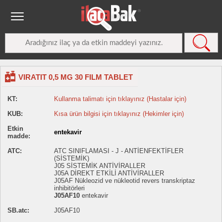
VIRATIT 0,5 MG 30 FILM TABLET
KT:
Kullanma talimatı için tıklayınız (Hastalar için)
KUB:
Kısa ürün bilgisi için tıklayınız (Hekimler için)
Etkin
entekavir
madde:
ATC:
ATC SINIFLAMASI - J - ANTİENFEKTİFLER
(SİSTEMİK)
J05 SİSTEMİK ANTİVİRALLER
J05A DİREKT ETKİLİ ANTİVİRALLER
J05AF Nükleozid ve nükleotid revers transkriptaz
inhibitörleri
J05AF10
entekavir
SB.atc:
J05AF10