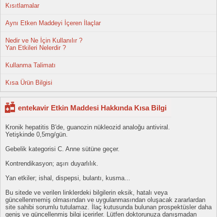
Kısıtlamalar
Aynı Etken Maddeyi İçeren İlaçlar
Nedir ve Ne İçin Kullanılır ?
Yan Etkileri Nelerdir ?
Kullanma Talimatı
Kısa Ürün Bilgisi
entekavir Etkin Maddesi Hakkında Kısa Bilgi
Kronik hepatitis B'de, guanozin nükleozid analoğu antiviral.
Yetişkinde 0,5mg/gün.
Gebelik kategorisi C. Anne sütüne geçer.
Kontrendikasyon; aşırı duyarlılık.
Yan etkiler; ishal, dispepsi, bulantı, kusma...
Bu sitede ve verilen linklerdeki bilgilerin eksik, hatalı veya
güncellenmemiş olmasından ve uygulanmasından oluşacak zararlardan
site sahibi sorumlu tutulamaz. İlaç kutusunda bulunan prospektüsler daha
geniş ve güncellenmiş bilgi içerirler. Lütfen doktorunuza danışmadan