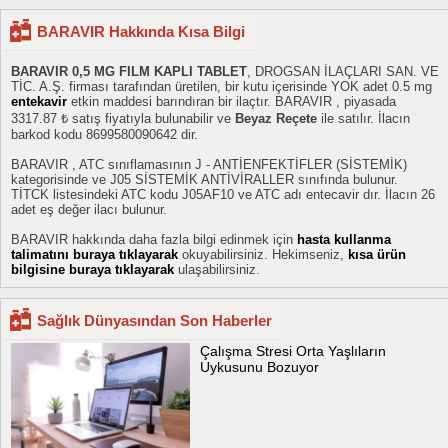
BARAVIR Hakkında Kısa Bilgi
BARAVIR 0,5 MG FILM KAPLI TABLET
, DROGSAN İLAÇLARI SAN. VE
TİC. A.Ş. firması tarafından üretilen, bir kutu içerisinde YOK adet 0.5 mg
entekavir
etkin maddesi barındıran bir ilaçtır. BARAVIR , piyasada
3317.87 ₺ satış fiyatıyla bulunabilir ve
Beyaz Reçete
ile satılır. İlacın
barkod kodu 8699580090642 dir.
BARAVIR , ATC sınıflamasının J - ANTİENFEKTİFLER (SİSTEMİK)
kategorisinde ve J05 SİSTEMİK ANTİVİRALLER sınıfında bulunur.
TİTCK listesindeki ATC kodu J05AF10 ve ATC adı entecavir dır. İlacın 26
adet eş değer ilacı bulunur.
BARAVIR hakkında daha fazla bilgi edinmek için
hasta kullanma
talimatını buraya tıklayarak
okuyabilirsiniz. Hekimseniz,
kısa ürün
bilgisine buraya tıklayarak
ulaşabilirsiniz.
Sağlık Dünyasından Son Haberler
Çalışma Stresi Orta Yaşlıların
Uykusunu Bozuyor