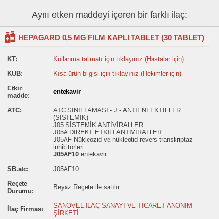
Aynı etken maddeyi içeren bir farklı ilaç:
HEPAGARD 0,5 MG FILM KAPLI TABLET (30 TABLET)
KT:
Kullanma talimatı için tıklayınız (Hastalar için)
KUB:
Kısa ürün bilgisi için tıklayınız (Hekimler için)
Etkin
entekavir
madde:
ATC:
ATC SINIFLAMASI - J - ANTİENFEKTİFLER
(SİSTEMİK)
J05 SİSTEMİK ANTİVİRALLER
J05A DİREKT ETKİLİ ANTİVİRALLER
J05AF Nükleozid ve nükleotid revers transkriptaz
inhibitörleri
J05AF10
entekavir
SB.atc:
J05AF10
Reçete
Beyaz Reçete ile satılır.
Durumu:
SANOVEL İLAÇ SANAYİ VE TİCARET ANONİM
İlaç Firması:
ŞİRKETİ