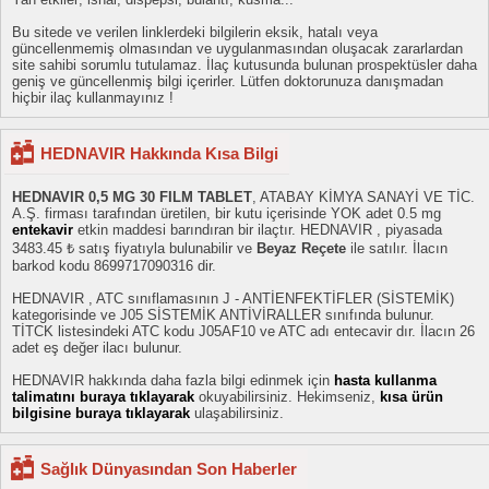
Bu sitede ve verilen linklerdeki bilgilerin eksik, hatalı veya
güncellenmemiş olmasından ve uygulanmasından oluşacak zararlardan
site sahibi sorumlu tutulamaz. İlaç kutusunda bulunan prospektüsler daha
geniş ve güncellenmiş bilgi içerirler. Lütfen doktorunuza danışmadan
hiçbir ilaç kullanmayınız !
HEDNAVIR Hakkında Kısa Bilgi
HEDNAVIR 0,5 MG 30 FILM TABLET
, ATABAY KİMYA SANAYİ VE TİC.
A.Ş. firması tarafından üretilen, bir kutu içerisinde YOK adet 0.5 mg
entekavir
etkin maddesi barındıran bir ilaçtır. HEDNAVIR , piyasada
3483.45 ₺ satış fiyatıyla bulunabilir ve
Beyaz Reçete
ile satılır. İlacın
barkod kodu 8699717090316 dir.
HEDNAVIR , ATC sınıflamasının J - ANTİENFEKTİFLER (SİSTEMİK)
kategorisinde ve J05 SİSTEMİK ANTİVİRALLER sınıfında bulunur.
TİTCK listesindeki ATC kodu J05AF10 ve ATC adı entecavir dır. İlacın 26
adet eş değer ilacı bulunur.
HEDNAVIR hakkında daha fazla bilgi edinmek için
hasta kullanma
talimatını buraya tıklayarak
okuyabilirsiniz. Hekimseniz,
kısa ürün
bilgisine buraya tıklayarak
ulaşabilirsiniz.
Sağlık Dünyasından Son Haberler