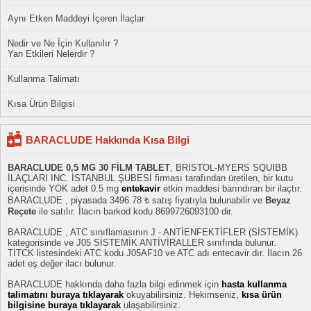
Aynı Etken Maddeyi İçeren İlaçlar
Nedir ve Ne İçin Kullanılır ?
Yan Etkileri Nelerdir ?
Kullanma Talimatı
Kısa Ürün Bilgisi
BARACLUDE Hakkında Kısa Bilgi
BARACLUDE 0,5 MG 30 FİLM TABLET
, BRISTOL-MYERS SQUIBB
İLAÇLARI INC. İSTANBUL ŞUBESİ firması tarafından üretilen, bir kutu
içerisinde YOK adet 0.5 mg
entekavir
etkin maddesi barındıran bir ilaçtır.
BARACLUDE , piyasada 3496.78 ₺ satış fiyatıyla bulunabilir ve
Beyaz
Reçete
ile satılır. İlacın barkod kodu 8699726093100 dir.
BARACLUDE , ATC sınıflamasının J - ANTİENFEKTİFLER (SİSTEMİK)
kategorisinde ve J05 SİSTEMİK ANTİVİRALLER sınıfında bulunur.
TİTCK listesindeki ATC kodu J05AF10 ve ATC adı entecavir dır. İlacın 26
adet eş değer ilacı bulunur.
BARACLUDE hakkında daha fazla bilgi edinmek için
hasta kullanma
talimatını buraya tıklayarak
okuyabilirsiniz. Hekimseniz,
kısa ürün
bilgisine buraya tıklayarak
ulaşabilirsiniz.