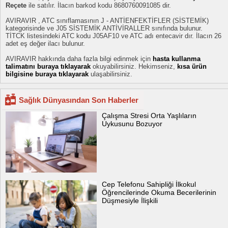
Reçete
ile satılır. İlacın barkod kodu 8680760091085 dir.
AVIRAVIR , ATC sınıflamasının J - ANTİENFEKTİFLER (SİSTEMİK)
kategorisinde ve J05 SİSTEMİK ANTİVİRALLER sınıfında bulunur.
TİTCK listesindeki ATC kodu J05AF10 ve ATC adı entecavir dır. İlacın 26
adet eş değer ilacı bulunur.
AVIRAVIR hakkında daha fazla bilgi edinmek için
hasta kullanma
talimatını buraya tıklayarak
okuyabilirsiniz. Hekimseniz,
kısa ürün
bilgisine buraya tıklayarak
ulaşabilirsiniz.
Sağlık Dünyasından Son Haberler
Çalışma Stresi Orta Yaşlıların
Uykusunu Bozuyor
Cep Telefonu Sahipliği İlkokul
Öğrencilerinde Okuma Becerilerinin
Düşmesiyle İlişkili