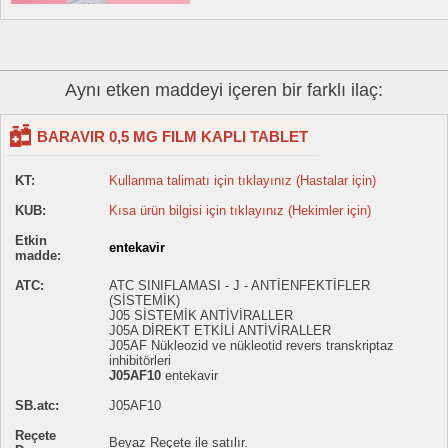
Aynı etken maddeyi içeren bir farklı ilaç:
BARAVIR 0,5 MG FILM KAPLI TABLET
KT:
Kullanma talimatı için tıklayınız (Hastalar için)
KUB:
Kısa ürün bilgisi için tıklayınız (Hekimler için)
Etkin
entekavir
madde:
ATC:
ATC SINIFLAMASI - J - ANTİENFEKTİFLER
(SİSTEMİK)
J05 SİSTEMİK ANTİVİRALLER
J05A DİREKT ETKİLİ ANTİVİRALLER
J05AF Nükleozid ve nükleotid revers transkriptaz
inhibitörleri
J05AF10
entekavir
SB.atc:
J05AF10
Reçete
Beyaz Reçete ile satılır.