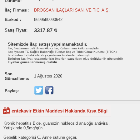
Durumu:
İlaç Firması:
DROGSAN İLAÇLARI SAN. VE TİC. A.Ş.
Barkod :
8699580090642
3317.87 ₺
Satış Fiyatı:
Sitemizde ilaç satışı yapılmamaktadır.
İlaç fiyatlarının belirtilmesi Akılcı İlaç Kullanımına katkı amaçlıdır.
İlaç fiyatları TC Sağlık Bakanlığı Türkiye İlaç ve Tıbbi Cihaz Kurumu (TİTCK)
tarafından haftalık olarak yayınlanan listelerden alınmıştır.
Belirtilen ilaç fiyatı eczaneler için önerilen satış fiyatı olup değişkenlik gösterebilir.
Fiyatlar güncellenmemiş olabilir.
Son
1 Ağustos 2026
Güncelleme:
Paylaş:
entekavir Etkin Maddesi Hakkında Kısa Bilgi
Kronik hepatitis B'de, guanozin nükleozid analoğu antiviral.
Yetişkinde 0,5mg/gün.
Gebelik kategorisi C. Anne sütüne geçer.