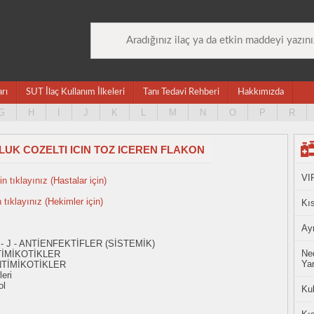
arı
SUT İlaç Kullanım İlkeleri
Tanı Tedavi Rehberi
Hakkımızda
G
H
I
J
K
L
M
N
O
P
R
LUK COZELTI ICIN TOZ ICEREN FLAKON
VI
n tıklayınız (Hastalar için)
n tıklayınız (Hekimler için)
Kıs
Ayn
- J - ANTİENFEKTİFLER (SİSTEMİK)
Ned
TİMİKOTİKLER
Yan
NTİMİKOTİKLER
eri
ol
Ku