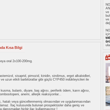
NO
AN
ve
bu
ve 
değ
NO
içi
tı
ür
ula
da Kısa Bilgi
eya oral 2x100-200mg.
stemizol, sisaprid, pimozid, kinidin, sirolimus, ergot alkaloidleri,
ve uzun etkili barbitüratlar gibi güçlü CYP450 indükleyicileri ile
kusma, bulantı, diyare, baş ağrısı, periferik ödem, karın ağrısı,
rombositopeni, anemi, allerjik reaksiyonlar...
eksik, hatalı veya güncellenmemiş olmasından ve uygulanmasından
tulamaz. İlaç kutusunda bulunan prospektüsler daha geniş ve
uza danışmadan hiçbir ilaç kullanmayınız !