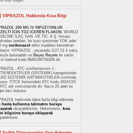
a Ürün Bilgisi
VIPRAZOL Hakkında Kısa Bilgi
PRAZOL 200 MG IV INFUZYONLUK
ZELTI ICIN TOZ ICEREN FLAKON
, WORLD
DICINE İLAÇ SAN. VE TİC. A.Ş. firması
afından üretilen, bir kutu içerisinde YOK adet
0 mg
vorikonazol
etkin maddesi barındıran
 ilaçtır. VIPRAZOL , piyasada 1127.01 ₺ satış
atıyla bulunabilir ve
Beyaz Reçete
ile satılır.
acın barkod kodu 8680199759204 dir.
PRAZOL , ATC sınıflamasının J -
TİENFEKTİFLER (SİSTEMİK) kategorisinde
 J02 SİSTEMİK ANTİMİKOTİKLER sınıfında
lunur. TİTCK listesindeki ATC kodu J02AC03
ATC adı voriconazole dır. İlacın 25 adet eş
er ilacı bulunur.
PRAZOL hakkında daha fazla bilgi edinmek
n
hasta kullanma talimatını buraya
klayarak
okuyabilirsiniz. Hekimseniz,
kısa
ün bilgisine buraya tıklayarak
şabilirsiniz.
Sağlık Dünyasından Son Haberler