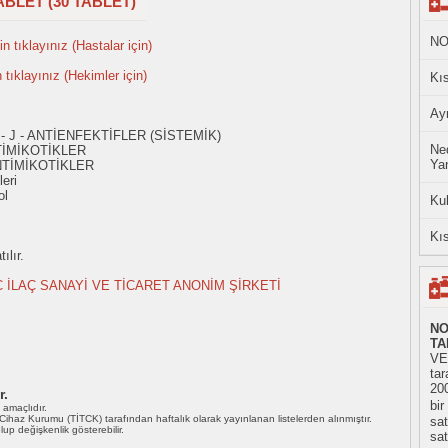
ABLET (30 TABLET)
NO
n tıklayınız (Hastalar için)
n tıklayınız (Hekimler için)
Kıs
Ayn
- J - ANTİENFEKTİFLER (SİSTEMİK)
Ned
TİMİKOTİKLER
Yan
NTİMİKOTİKLER
eri
ol
Ku
Kıs
ılır.
C İLAÇ SANAYİ VE TİCARET ANONİM ŞİRKETİ
NO
TA
VE
tar
20
r.
bir
ı amaçlıdır.
i Cihaz Kurumu (TİTCK) tarafından haftalık olarak yayınlanan listelerden alınmıştır.
sat
 olup değişkenlik gösterebilir.
sat