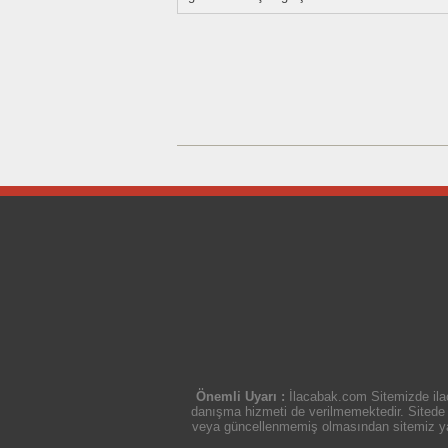
Önemli Uyarı :
İlacabak.com Sitemizde ilaç
danışma hizmeti de verilmemektedir. Sitede ye
veya güncellenmemiş olmasından sitemiz yasal