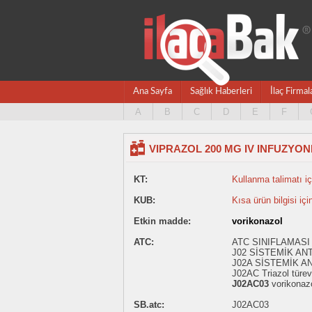
Ana Sayfa
Sağlık Haberleri
İlaç Firmal
A
B
C
D
E
F
VIPRAZOL 200 MG IV INFUZYON
KT:
Kullanma talimatı içi
KUB:
Kısa ürün bilgisi içi
Etkin madde:
vorikonazol
ATC:
ATC SINIFLAMASI 
J02 SİSTEMİK AN
J02A SİSTEMİK A
J02AC Triazol türevl
J02AC03
vorikonaz
SB.atc:
J02AC03