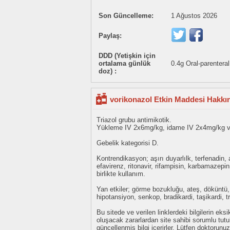
Son Güncelleme:
1 Ağustos 2026
Paylaş:
DDD (Yetişkin için
ortalama günlük
0.4g Oral-parenteral
doz) :
vorikonazol Etkin Maddesi Hakkın
Triazol grubu antimikotik.
Yükleme IV 2x6mg/kg, idame IV 2x4mg/kg v
Gebelik kategorisi D.
Kontrendikasyon; aşırı duyarlılk, terfenadin, a
efavirenz, ritonavir, rifampisin, karbamazepin 
birlikte kullanım.
Yan etkiler; görme bozukluğu, ateş, döküntü, 
hipotansiyon, senkop, bradikardi, taşikardi, t
Bu sitede ve verilen linklerdeki bilgilerin 
oluşacak zararlardan site sahibi sorumlu tu
güncellenmiş bilgi içerirler. Lütfen doktorun