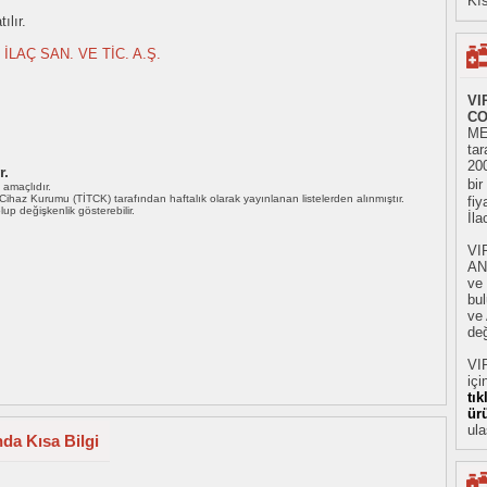
Kıs
ılır.
LAÇ SAN. VE TİC. A.Ş.
VI
CO
ME
tar
20
r.
bir
ı amaçlıdır.
i Cihaz Kurumu (TİTCK) tarafından haftalık olarak yayınlanan listelerden alınmıştır.
fiy
 olup değişkenlik gösterebilir.
İl
VI
AN
ve
bu
ve 
değ
VI
içi
tı
ür
ula
da Kısa Bilgi