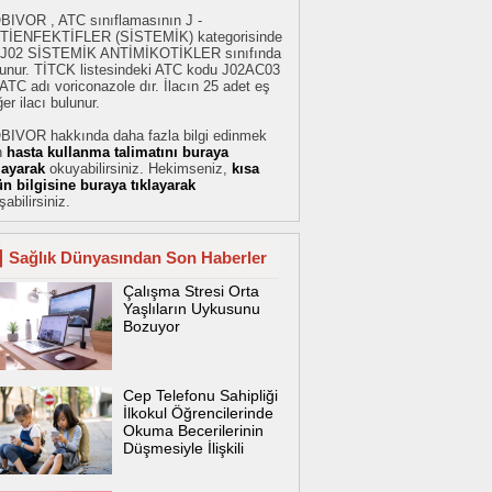
BIVOR , ATC sınıflamasının J -
TİENFEKTİFLER (SİSTEMİK) kategorisinde
 J02 SİSTEMİK ANTİMİKOTİKLER sınıfında
lunur. TİTCK listesindeki ATC kodu J02AC03
ATC adı voriconazole dır. İlacın 25 adet eş
er ilacı bulunur.
BIVOR hakkında daha fazla bilgi edinmek
n
hasta kullanma talimatını buraya
klayarak
okuyabilirsiniz. Hekimseniz,
kısa
ün bilgisine buraya tıklayarak
şabilirsiniz.
Sağlık Dünyasından Son Haberler
Çalışma Stresi Orta
Yaşlıların Uykusunu
Bozuyor
Cep Telefonu Sahipliği
İlkokul Öğrencilerinde
Okuma Becerilerinin
Düşmesiyle İlişkili