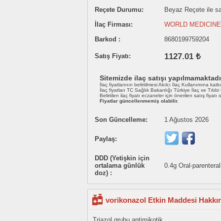
Reçete Durumu:
Beyaz Reçete ile sat
İlaç Firması:
WORLD MEDICINE İ
Barkod :
8680199759204
1127.01 ₺
Satış Fiyatı:
Sitemizde ilaç satışı yapılmamaktadı
İlaç fiyatlarının belirtilmesi Akılcı İlaç Kullanımına katk
İlaç fiyatları TC Sağlık Bakanlığı Türkiye İlaç ve Tıbb
Belirtilen ilaç fiyatı eczaneler için önerilen satış fiyatı
Fiyatlar güncellenmemiş olabilir.
Son Güncelleme:
1 Ağustos 2026
Paylaş:
DDD (Yetişkin için
ortalama günlük
0.4g Oral-parenteral
doz) :
vorikonazol Etkin Maddesi Hakkın
Triazol grubu antimikotik.