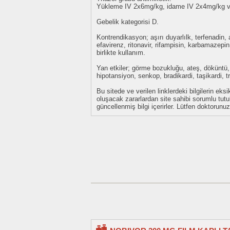
Yükleme IV 2x6mg/kg, idame IV 2x4mg/kg v
Gebelik kategorisi D.
Kontrendikasyon; aşırı duyarlılk, terfenadin, a
efavirenz, ritonavir, rifampisin, karbamazepin 
birlikte kullanım.
Yan etkiler; görme bozukluğu, ateş, döküntü, 
hipotansiyon, senkop, bradikardi, taşikardi, t
Bu sitede ve verilen linklerdeki bilgilerin 
oluşacak zararlardan site sahibi sorumlu tu
güncellenmiş bilgi içerirler. Lütfen doktorun