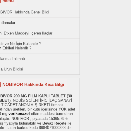
Menü
BIVOR Hakkında Genel Bilgi
ıtlamalar
ı Etken Maddeyi İçeren İlaçlar
ir ve Ne İçin Kullanılır ?
 Etkileri Nelerdir ?
llanma Talimatı
a Ürün Bilgisi
NOBIVOR Hakkında Kısa Bilgi
BIVOR 200 MG FILM KAPLI TABLET (30
BLET)
, NOBİS SCİENTİFİC İLAÇ SANAYİ
 TİCARET ANONİM ŞİRKETİ firması
afından üretilen, bir kutu içerisinde YOK adet
0 mg
vorikonazol
etkin maddesi barındıran
 ilaçtır. NOBIVOR , piyasada 15365.79 ₺
ış fiyatıyla bulunabilir ve
Beyaz Reçete
ile
ılır. İlacın barkod kodu 8684071000323 dir.