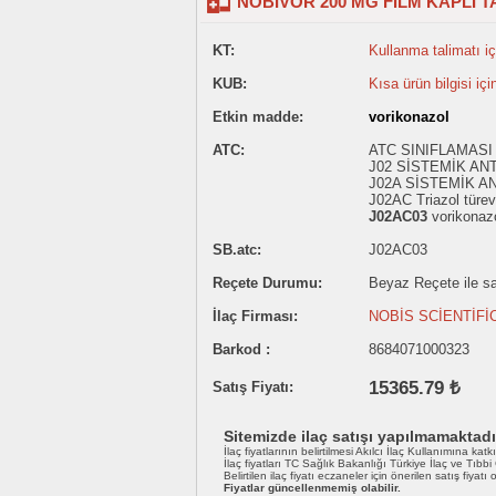
NOBIVOR 200 MG FILM KAPLI T
KT:
Kullanma talimatı içi
KUB:
Kısa ürün bilgisi içi
Etkin madde:
vorikonazol
ATC:
ATC SINIFLAMASI 
J02 SİSTEMİK AN
J02A SİSTEMİK A
J02AC Triazol türevl
J02AC03
vorikonaz
SB.atc:
J02AC03
Reçete Durumu:
Beyaz Reçete ile sat
İlaç Firması:
NOBİS SCİENTİFİ
Barkod :
8684071000323
15365.79 ₺
Satış Fiyatı:
Sitemizde ilaç satışı yapılmamaktadı
İlaç fiyatlarının belirtilmesi Akılcı İlaç Kullanımına katk
İlaç fiyatları TC Sağlık Bakanlığı Türkiye İlaç ve Tıbb
Belirtilen ilaç fiyatı eczaneler için önerilen satış fiyatı
Fiyatlar güncellenmemiş olabilir.