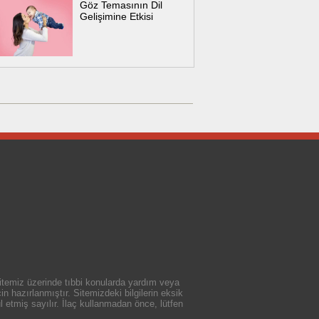
Göz Temasının Dil
Gelişimine Etkisi
 sitemiz üzerinde tıbbi konularda yardım veya
n hazırlanmıştır. Sitemizdeki bilgilerin eksik
 etmiş sayılır. İlaç kullanmadan önce, lütfen