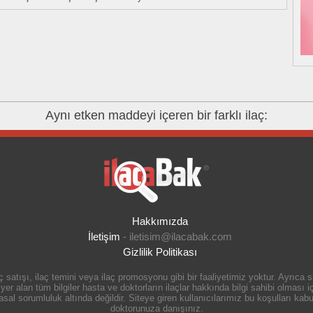
Aynı etken maddeyi içeren bir farklı ilaç:
Hakkımızda
İletişim
-
iletisim@ilacabak.com
Gizlilik Politikası
 satışı, ilaç temini veya ilaç promosyonu gibi bir faaliyetimiz yoktur. Ayrıca
r alan tüm bilgiler hasta ve doktorların ilaçlar hakkında bilgi sahibi olması içi
 sorumluluk altında değildir. Siteye giren kullanıcılarımız bu koşulları kabul
doktorunuza danışınız.