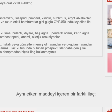
eya oral 2x100-200mg.
stemizol, sisaprid, pimozid, kinidin, sirolimus, ergot alkaloidleri,
ve uzun etkili barbitüratlar gibi güçlü CYP450 indükleyicileri ile
kusma, bulantı, diyare, baş ağrısı, periferik ödem, karın ağrısı,
rombositopeni, anemi, allerjik reaksiyonlar...
eksik, hatalı veya güncellenmemiş olmasından ve uygulanmasından
tulamaz. İlaç kutusunda bulunan prospektüsler daha geniş ve
uza danışmadan hiçbir ilaç kullanmayınız !
Aynı etken maddeyi içeren bir farklı ilaç: