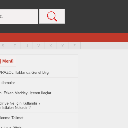
S
T
U
V
X
Y
Z
Menü
PRAZOL Hakkında Genel Bilgi
ıtlamalar
ı Etken Maddeyi İçeren İlaçlar
ir ve Ne İçin Kullanılır ?
 Etkileri Nelerdir ?
llanma Talimatı