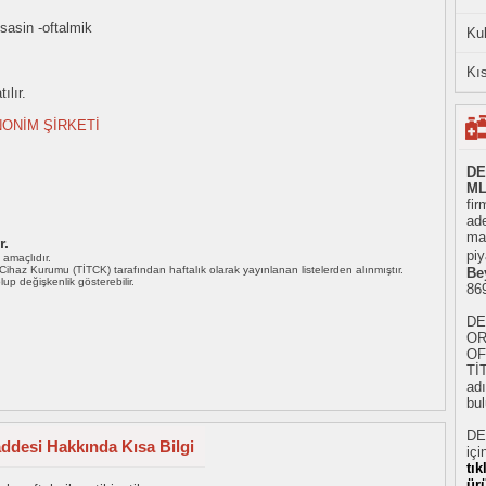
sasin -oftalmik
Ku
Kıs
ılır.
ONİM ŞİRKETİ
DE
ML
fir
ad
mad
r.
piy
ı amaçlıdır.
i Cihaz Kurumu (TİTCK) tarafından haftalık olarak yayınlanan listelerden alınmıştır.
Be
 olup değişkenlik gösterebilir.
86
DE
OR
OF
Tİ
adı
bul
DE
addesi Hakkında Kısa Bilgi
içi
tı
ür