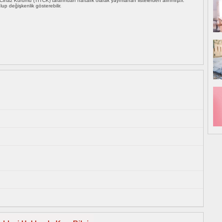
i Cihaz Kurumu (TİTCK) tarafından haftalık olarak yayınlanan listelerden alınmıştır.
 olup değişkenlik gösterebilir.