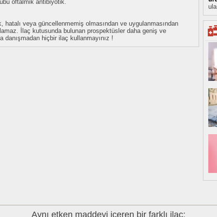
bu oftalmik antibiyotik.
ula
eksik, hatalı veya güncellenmemiş olmasından ve uygulanmasından
tulamaz. İlaç kutusunda bulunan prospektüsler daha geniş ve
uza danışmadan hiçbir ilaç kullanmayınız !
Aynı etken maddeyi içeren bir farklı ilaç: