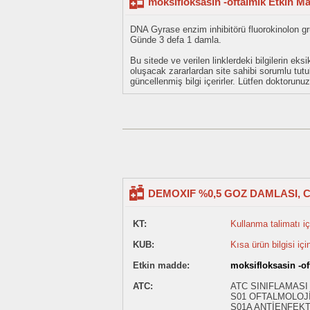
moksifloksasin -oftalmik Etkin M
DNA Gyrase enzim inhibitörü fluorokinolon gru
Günde 3 defa 1 damla.
Bu sitede ve verilen linklerdeki bilgilerin 
oluşacak zararlardan site sahibi sorumlu tu
güncellenmiş bilgi içerirler. Lütfen doktorun
DEMOXIF %0,5 GOZ DAMLASI, C
KT:
Kullanma talimatı içi
KUB:
Kısa ürün bilgisi içi
Etkin madde:
moksifloksasin -of
ATC:
ATC SINIFLAMASI
S01 OFTALMOLOJİ
S01A ANTİENFEKT