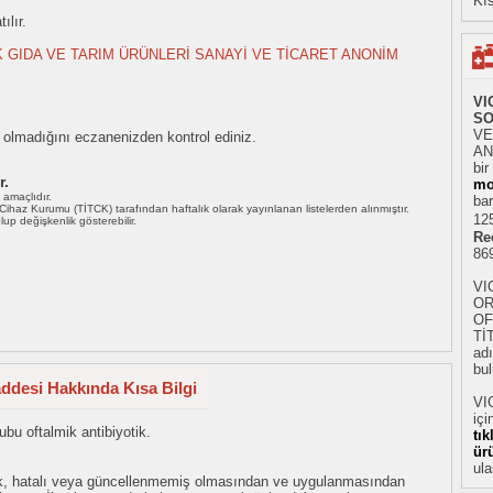
Kıs
ılır.
 GIDA VE TARIM ÜRÜNLERİ SANAYİ VE TİCARET ANONİM
VI
SO
VE
p olmadığını eczanenizden kontrol ediniz.
AN
bir
r.
mo
ı amaçlıdır.
bar
i Cihaz Kurumu (TİTCK) tarafından haftalık olarak yayınlanan listelerden alınmıştır.
125
 olup değişkenlik gösterebilir.
Re
86
VI
OR
OF
Tİ
adı
bul
addesi Hakkında Kısa Bilgi
VI
içi
bu oftalmik antibiyotik.
tı
ür
ula
eksik, hatalı veya güncellenmemiş olmasından ve uygulanmasından