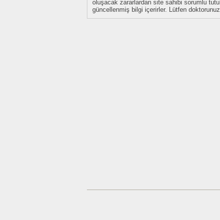
oluşacak zararlardan site sahibi sorumlu tu
güncellenmiş bilgi içerirler. Lütfen doktorun