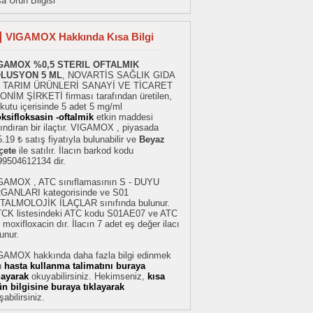
a Ürün Bilgisi
VIGAMOX Hakkında Kısa Bilgi
GAMOX %0,5 STERIL OFTALMIK
LUSYON 5 ML
, NOVARTİS SAĞLIK GIDA
 TARIM ÜRÜNLERİ SANAYİ VE TİCARET
ONİM ŞİRKETİ firması tarafından üretilen,
 kutu içerisinde 5 adet 5 mg/ml
ksifloksasin -oftalmik
etkin maddesi
ındıran bir ilaçtır. VIGAMOX , piyasada
.19 ₺ satış fiyatıyla bulunabilir ve
Beyaz
çete
ile satılır. İlacın barkod kodu
99504612134 dir.
GAMOX , ATC sınıflamasının S - DUYU
GANLARI kategorisinde ve S01
TALMOLOJİK İLAÇLAR sınıfında bulunur.
TCK listesindeki ATC kodu S01AE07 ve ATC
 moxifloxacin dır. İlacın 7 adet eş değer ilacı
unur.
GAMOX hakkında daha fazla bilgi edinmek
n
hasta kullanma talimatını buraya
klayarak
okuyabilirsiniz. Hekimseniz,
kısa
ün bilgisine buraya tıklayarak
şabilirsiniz.