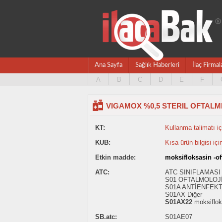
Ana Sayfa
Sağlık Haberleri
İlaç Firmal
A
B
C
D
E
F
VIGAMOX %0,5 STERIL OFTALM
KT:
Kullanma talimatı içi
KUB:
Kısa ürün bilgisi içi
Etkin madde:
moksifloksasin -of
ATC:
ATC SINIFLAMASI
S01 OFTALMOLOJİ
S01A ANTİENFEKT
S01AX Diğer
S01AX22
moksiflok
SB.atc:
S01AE07