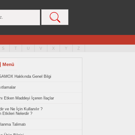
S
T
U
V
X
Y
Z
Menü
GAMOX Hakkında Genel Bilgi
ıtlamalar
ı Etken Maddeyi İçeren İlaçlar
ir ve Ne İçin Kullanılır ?
 Etkileri Nelerdir ?
llanma Talimatı