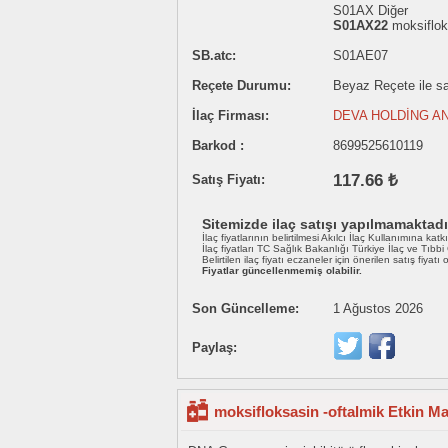
S01AX Diğer
S01AX22
moksiflok
SB.atc:
S01AE07
Reçete Durumu:
Beyaz Reçete ile sat
İlaç Firması:
DEVA HOLDİNG AN
Barkod :
8699525610119
117.66 ₺
Satış Fiyatı:
Sitemizde ilaç satışı yapılmamaktadı
İlaç fiyatlarının belirtilmesi Akılcı İlaç Kullanımına katk
İlaç fiyatları TC Sağlık Bakanlığı Türkiye İlaç ve Tıbb
Belirtilen ilaç fiyatı eczaneler için önerilen satış fiyatı
Fiyatlar güncellenmemiş olabilir.
Son Güncelleme:
1 Ağustos 2026
Paylaş:
moksifloksasin -oftalmik Etkin M