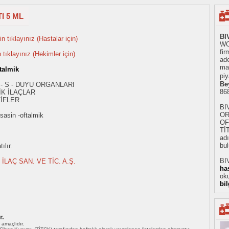
I 5 ML
BI
n tıklayınız (Hastalar için)
WO
fir
n tıklayınız (Hekimler için)
ad
mad
talmik
piy
Be
 - S - DUYU ORGANLARI
86
K İLAÇLAR
İFLER
BI
OR
sasin -oftalmik
OF
Tİ
adı
bul
ılır.
BI
LAÇ SAN. VE TİC. A.Ş.
ha
oku
bi
r.
ı amaçlıdır.