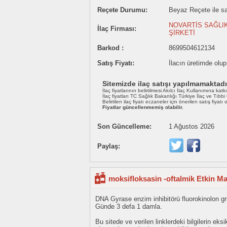
Reçete Durumu:
Beyaz Reçete ile sat
NOVARTİS SAĞLIK
İlaç Firması:
ŞİRKETİ
Barkod :
8699504612134
Satış Fiyatı:
İlacın üretimde olu
Sitemizde ilaç satışı yapılmamaktadı
İlaç fiyatlarının belirtilmesi Akılcı İlaç Kullanımına katk
İlaç fiyatları TC Sağlık Bakanlığı Türkiye İlaç ve Tıbb
Belirtilen ilaç fiyatı eczaneler için önerilen satış fiyatı
Fiyatlar güncellenmemiş olabilir.
Son Güncelleme:
1 Ağustos 2026
Paylaş:
moksifloksasin -oftalmik Etkin M
DNA Gyrase enzim inhibitörü fluorokinolon gru
Günde 3 defa 1 damla.
Bu sitede ve verilen linklerdeki bilgilerin 