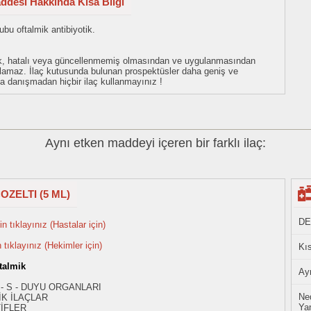
addesi Hakkında Kısa Bilgi
bu oftalmik antibiyotik.
eksik, hatalı veya güncellenmemiş olmasından ve uygulanmasından
tulamaz. İlaç kutusunda bulunan prospektüsler daha geniş ve
uza danışmadan hiçbir ilaç kullanmayınız !
Aynı etken maddeyi içeren bir farklı ilaç:
OZELTI (5 ML)
DE
n tıklayınız (Hastalar için)
n tıklayınız (Hekimler için)
Kıs
talmik
Ayn
 - S - DUYU ORGANLARI
Ned
K İLAÇLAR
Yan
İFLER