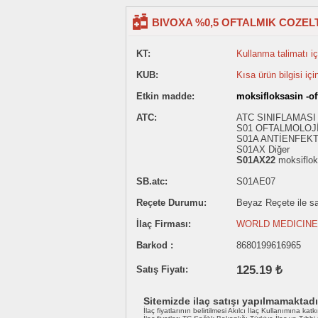
BIVOXA %0,5 OFTALMIK COZELT
KT:
Kullanma talimatı içi
KUB:
Kısa ürün bilgisi içi
Etkin madde:
moksifloksasin -of
ATC:
ATC SINIFLAMASI
S01 OFTALMOLOJİ
S01A ANTİENFEKT
S01AX Diğer
S01AX22
moksiflok
SB.atc:
S01AE07
Reçete Durumu:
Beyaz Reçete ile sat
İlaç Firması:
WORLD MEDICINE İ
Barkod :
8680199616965
125.19 ₺
Satış Fiyatı:
Sitemizde ilaç satışı yapılmamaktadı
İlaç fiyatlarının belirtilmesi Akılcı İlaç Kullanımına katk