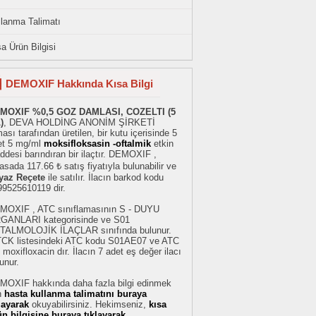
llanma Talimatı
a Ürün Bilgisi
DEMOXIF Hakkında Kısa Bilgi
MOXIF %0,5 GOZ DAMLASI, COZELTI (5
)
, DEVA HOLDİNG ANONİM ŞİRKETİ
ması tarafından üretilen, bir kutu içerisinde 5
et 5 mg/ml
moksifloksasin -oftalmik
etkin
desi barındıran bir ilaçtır. DEMOXIF ,
asada 117.66 ₺ satış fiyatıyla bulunabilir ve
yaz Reçete
ile satılır. İlacın barkod kodu
99525610119 dir.
MOXIF , ATC sınıflamasının S - DUYU
GANLARI kategorisinde ve S01
TALMOLOJİK İLAÇLAR sınıfında bulunur.
TCK listesindeki ATC kodu S01AE07 ve ATC
 moxifloxacin dır. İlacın 7 adet eş değer ilacı
unur.
MOXIF hakkında daha fazla bilgi edinmek
n
hasta kullanma talimatını buraya
klayarak
okuyabilirsiniz. Hekimseniz,
kısa
ün bilgisine buraya tıklayarak