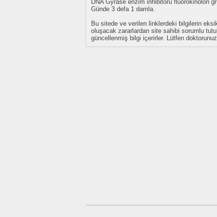
DNA Gyrase enzim inhibitörü fluorokinolon gru
Günde 3 defa 1 damla.
Bu sitede ve verilen linklerdeki bilgilerin 
oluşacak zararlardan site sahibi sorumlu tu
güncellenmiş bilgi içerirler. Lütfen doktorun