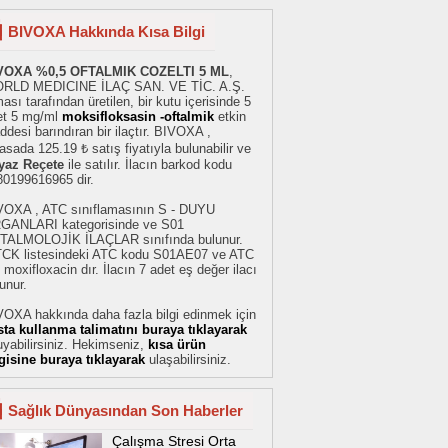
BIVOXA Hakkında Kısa Bilgi
VOXA %0,5 OFTALMIK COZELTI 5 ML
,
RLD MEDICINE İLAÇ SAN. VE TİC. A.Ş.
ması tarafından üretilen, bir kutu içerisinde 5
et 5 mg/ml
moksifloksasin -oftalmik
etkin
desi barındıran bir ilaçtır. BIVOXA ,
asada 125.19 ₺ satış fiyatıyla bulunabilir ve
yaz Reçete
ile satılır. İlacın barkod kodu
80199616965 dir.
VOXA , ATC sınıflamasının S - DUYU
GANLARI kategorisinde ve S01
TALMOLOJİK İLAÇLAR sınıfında bulunur.
TCK listesindeki ATC kodu S01AE07 ve ATC
 moxifloxacin dır. İlacın 7 adet eş değer ilacı
unur.
VOXA hakkında daha fazla bilgi edinmek için
sta kullanma talimatını buraya tıklayarak
yabilirsiniz. Hekimseniz,
kısa ürün
lgisine buraya tıklayarak
ulaşabilirsiniz.
Sağlık Dünyasından Son Haberler
Çalışma Stresi Orta