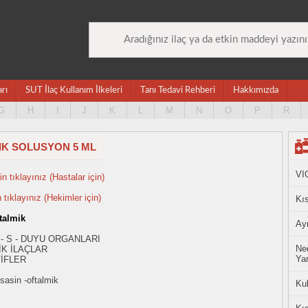
arı
SUT İlaç Kullanım İlkeleri
Tanı Tedavi Rehberi
Hakkımızda
G
H
I
J
K
L
M
N
O
P
R
IK SOLUSYON 5 ML
VI
n tıklayınız (Hastalar için)
n tıklayınız (Hekimler için)
Kıs
talmik
Ayn
 - S - DUYU ORGANLARI
Ned
K İLAÇLAR
Yan
İFLER
sasin -oftalmik
Ku