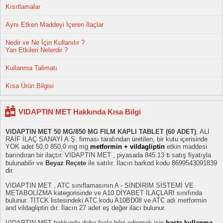
Kısıtlamalar
Aynı Etken Maddeyi İçeren İlaçlar
Nedir ve Ne İçin Kullanılır ?
Yan Etkileri Nelerdir ?
Kullanma Talimatı
Kısa Ürün Bilgisi
VIDAPTIN MET Hakkında Kısa Bilgi
VIDAPTIN MET 50 MG/850 MG FILM KAPLI TABLET (60 ADET)
, ALİ
RAİF İLAÇ SANAYİ A.Ş. firması tarafından üretilen, bir kutu içerisinde
YOK adet 50,0 850,0 mg mg
metformin + vildagliptin
etkin maddesi
barındıran bir ilaçtır. VIDAPTIN MET , piyasada 845.13 ₺ satış fiyatıyla
bulunabilir ve
Beyaz Reçete
ile satılır. İlacın barkod kodu 8699543091839
dir.
VIDAPTIN MET , ATC sınıflamasının A - SİNDİRİM SİSTEMİ VE
METABOLİZMA kategorisinde ve A10 DİYABET İLAÇLARI sınıfında
bulunur. TİTCK listesindeki ATC kodu A10BD08 ve ATC adı metformin
and vildagliptin dır. İlacın 27 adet eş değer ilacı bulunur.
VIDAPTIN MET hakkında daha fazla bilgi edinmek için
hasta kullanma