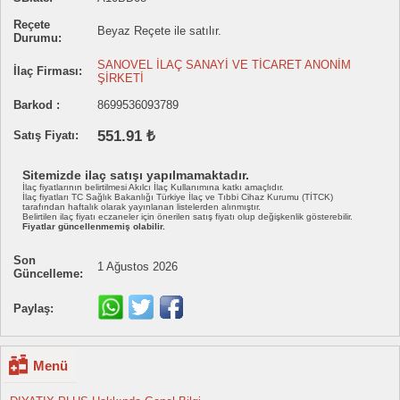
Reçete
Beyaz Reçete ile satılır.
Durumu:
SANOVEL İLAÇ SANAYİ VE TİCARET ANONİM
İlaç Firması:
ŞİRKETİ
Barkod :
8699536093789
551.91 ₺
Satış Fiyatı:
Sitemizde ilaç satışı yapılmamaktadır.
İlaç fiyatlarının belirtilmesi Akılcı İlaç Kullanımına katkı amaçlıdır.
İlaç fiyatları TC Sağlık Bakanlığı Türkiye İlaç ve Tıbbi Cihaz Kurumu (TİTCK)
tarafından haftalık olarak yayınlanan listelerden alınmıştır.
Belirtilen ilaç fiyatı eczaneler için önerilen satış fiyatı olup değişkenlik gösterebilir.
Fiyatlar güncellenmemiş olabilir.
Son
1 Ağustos 2026
Güncelleme:
Paylaş:
Menü