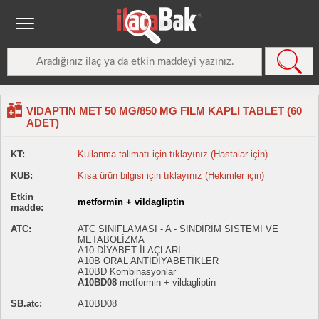
VIDAPTIN MET 50 MG/850 MG FILM KAPLI TABLET (60
ADET)
KT:
Kullanma talimatı için tıklayınız (Hastalar için)
KUB:
Kısa ürün bilgisi için tıklayınız (Hekimler için)
Etkin
metformin + vildagliptin
madde:
ATC:
ATC SINIFLAMASI - A - SİNDİRİM SİSTEMİ VE
METABOLİZMA
A10 DİYABET İLAÇLARI
A10B ORAL ANTİDİYABETİKLER
A10BD Kombinasyonlar
A10BD08
metformin + vildagliptin
SB.atc:
A10BD08