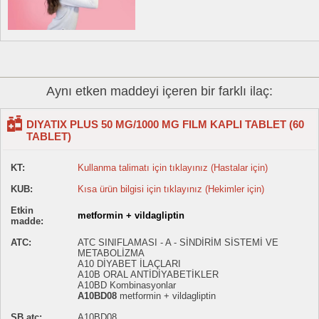
Aynı etken maddeyi içeren bir farklı ilaç:
DIYATIX PLUS 50 MG/1000 MG FILM KAPLI TABLET (60
TABLET)
KT:
Kullanma talimatı için tıklayınız (Hastalar için)
KUB:
Kısa ürün bilgisi için tıklayınız (Hekimler için)
Etkin
metformin + vildagliptin
madde:
ATC:
ATC SINIFLAMASI - A - SİNDİRİM SİSTEMİ VE
METABOLİZMA
A10 DİYABET İLAÇLARI
A10B ORAL ANTİDİYABETİKLER
A10BD Kombinasyonlar
A10BD08
metformin + vildagliptin
SB.atc:
A10BD08