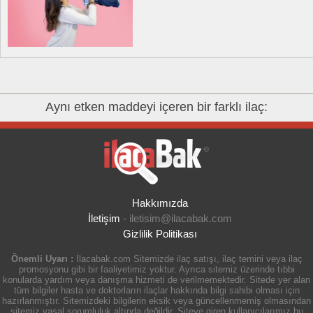
Aynı etken maddeyi içeren bir farklı ilaç:
Hakkımızda
İletişim
-
iletisim@ilacabak.com
Gizlilik Politikası
Önemli Uyarı :
İlacabak.com Sitemizde ilaç satışı, ilaç temini veya ilaç
promosyonu gibi bir faaliyetimiz yoktur. Ayrıca sitemiz üzerinde tıbbi
konularda yardım veya danışma hizmeti de verilmemektedir. Sitede yer alan
tüm bilgiler hasta ve doktorların ilaçlar hakkında bilgi sahibi olması için
hazırlanmıştır. Sitemizdeki bilgilerin eksik veya güncellenmemiş olmasından
sitemiz yasal sorumluluk altında değildir. Siteye giren kullanıcılarımız bu