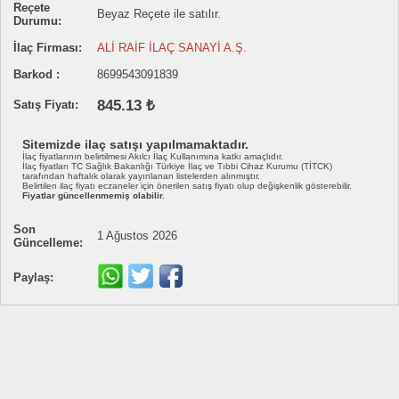
Reçete
Beyaz Reçete ile satılır.
Durumu:
İlaç Firması:
ALİ RAİF İLAÇ SANAYİ A.Ş.
Barkod :
8699543091839
845.13 ₺
Satış Fiyatı:
Sitemizde ilaç satışı yapılmamaktadır.
İlaç fiyatlarının belirtilmesi Akılcı İlaç Kullanımına katkı amaçlıdır.
İlaç fiyatları TC Sağlık Bakanlığı Türkiye İlaç ve Tıbbi Cihaz Kurumu (TİTCK)
tarafından haftalık olarak yayınlanan listelerden alınmıştır.
Belirtilen ilaç fiyatı eczaneler için önerilen satış fiyatı olup değişkenlik gösterebilir.
Fiyatlar güncellenmemiş olabilir.
Son
1 Ağustos 2026
Güncelleme:
Paylaş: