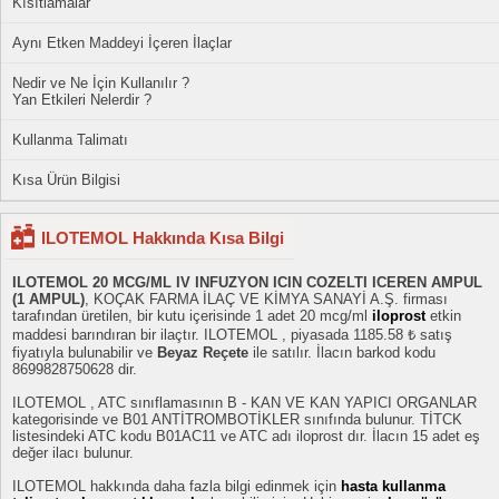
Kısıtlamalar
Aynı Etken Maddeyi İçeren İlaçlar
Nedir ve Ne İçin Kullanılır ?
Yan Etkileri Nelerdir ?
Kullanma Talimatı
Kısa Ürün Bilgisi
ILOTEMOL Hakkında Kısa Bilgi
ILOTEMOL 20 MCG/ML IV INFUZYON ICIN COZELTI ICEREN AMPUL
(1 AMPUL)
, KOÇAK FARMA İLAÇ VE KİMYA SANAYİ A.Ş. firması
tarafından üretilen, bir kutu içerisinde 1 adet 20 mcg/ml
iloprost
etkin
maddesi barındıran bir ilaçtır. ILOTEMOL , piyasada 1185.58 ₺ satış
fiyatıyla bulunabilir ve
Beyaz Reçete
ile satılır. İlacın barkod kodu
8699828750628 dir.
ILOTEMOL , ATC sınıflamasının B - KAN VE KAN YAPICI ORGANLAR
kategorisinde ve B01 ANTİTROMBOTİKLER sınıfında bulunur. TİTCK
listesindeki ATC kodu B01AC11 ve ATC adı iloprost dır. İlacın 15 adet eş
değer ilacı bulunur.
ILOTEMOL hakkında daha fazla bilgi edinmek için
hasta kullanma