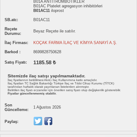
B01A ANTİTROMBOTİKLER
B01AC Platelet agregasyon inhibitörleri
B01AC11
iloprost
SB.atc:
B01AC11
Reçete
Beyaz Reçete ile satılır.
Durumu:
İlaç Firması:
KOÇAK FARMA İLAÇ VE KİMYA SANAYİ A.Ş.
Barkod :
8699828750628
1185.58 ₺
Satış Fiyatı:
Sitemizde ilaç satışı yapılmamaktadır.
İlaç fiyatlarının belirtilmesi Akılcı İlaç Kullanımına katkı amaçlıdır.
İlaç fiyatları TC Sağlık Bakanlığı Türkiye İlaç ve Tıbbi Cihaz Kurumu (TİTCK)
tarafından haftalık olarak yayınlanan listelerden alınmıştır.
Belirtilen ilaç fiyatı eczaneler için önerilen satış fiyatı olup değişkenlik gösterebilir.
Fiyatlar güncellenmemiş olabilir.
Son
1 Ağustos 2026
Güncelleme:
Paylaş: