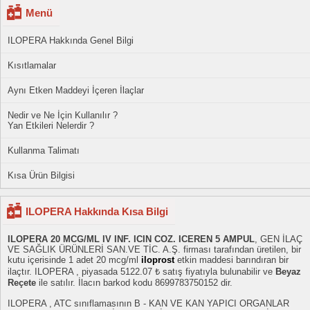
Menü
ILOPERA Hakkında Genel Bilgi
Kısıtlamalar
Aynı Etken Maddeyi İçeren İlaçlar
Nedir ve Ne İçin Kullanılır ?
Yan Etkileri Nelerdir ?
Kullanma Talimatı
Kısa Ürün Bilgisi
ILOPERA Hakkında Kısa Bilgi
ILOPERA 20 MCG/ML IV INF. ICIN COZ. ICEREN 5 AMPUL
, GEN İLAÇ
VE SAĞLIK ÜRÜNLERİ SAN.VE TİC. A.Ş. firması tarafından üretilen, bir
kutu içerisinde 1 adet 20 mcg/ml
iloprost
etkin maddesi barındıran bir
ilaçtır. ILOPERA , piyasada 5122.07 ₺ satış fiyatıyla bulunabilir ve
Beyaz
Reçete
ile satılır. İlacın barkod kodu 8699783750152 dir.
ILOPERA , ATC sınıflamasının B - KAN VE KAN YAPICI ORGANLAR