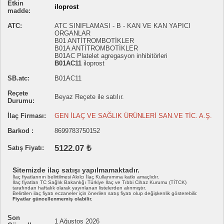
Etkin
iloprost
madde:
ATC:
ATC SINIFLAMASI - B - KAN VE KAN YAPICI
ORGANLAR
B01 ANTİTROMBOTİKLER
B01A ANTİTROMBOTİKLER
B01AC Platelet agregasyon inhibitörleri
B01AC11
iloprost
SB.atc:
B01AC11
Reçete
Beyaz Reçete ile satılır.
Durumu:
İlaç Firması:
GEN İLAÇ VE SAĞLIK ÜRÜNLERİ SAN.VE TİC. A.Ş.
Barkod :
8699783750152
5122.07 ₺
Satış Fiyatı:
Sitemizde ilaç satışı yapılmamaktadır.
İlaç fiyatlarının belirtilmesi Akılcı İlaç Kullanımına katkı amaçlıdır.
İlaç fiyatları TC Sağlık Bakanlığı Türkiye İlaç ve Tıbbi Cihaz Kurumu (TİTCK)
tarafından haftalık olarak yayınlanan listelerden alınmıştır.
Belirtilen ilaç fiyatı eczaneler için önerilen satış fiyatı olup değişkenlik gösterebilir.
Fiyatlar güncellenmemiş olabilir.
Son
1 Ağustos 2026