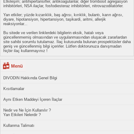
Etkileşim; antihipertansifler, antikoagulanlar, diğer trombosit agregasyon
inhibitörleri, NSA ilaçlar, fosfodiesteraz inhibitörleri, nitrovazodilatörler.
Yan etkiler; yüzde kızarıklık, baş ağrısı, kırıklık, bulantı, karın ağrısı,
diyare, hipotansiyon, hipertansiyon, taşikardi, aritmi, allerjik
reaksiyonlar...
Bu sitede ve verilen linklerdeki bilgilerin eksik, hatalı veya
güncellenmemiş olmasından ve uygulanmasından oluşacak zararlardan
site sahibi sorumlu tutulamaz. İlaç kutusunda bulunan prospektüsler daha
geniş ve güncellenmiş bilgi içerirler. Lütfen doktorunuza danışmadan
hiçbir ilaç kullanmayınız !
Menü
DIVODIN Hakkında Genel Bilgi
Kısıtlamalar
Aynı Etken Maddeyi İçeren İlaçlar
Nedir ve Ne İçin Kullanılır ?
Yan Etkileri Nelerdir ?
Kullanma Talimatı