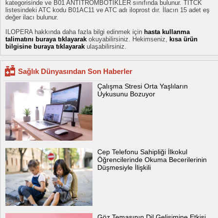
kategorisinde ve B01 ANTİTROMBOTİKLER sınıfında bulunur. TİTCK
listesindeki ATC kodu B01AC11 ve ATC adı iloprost dır. İlacın 15 adet eş
değer ilacı bulunur.
ILOPERA hakkında daha fazla bilgi edinmek için
hasta kullanma
talimatını buraya tıklayarak
okuyabilirsiniz. Hekimseniz,
kısa ürün
bilgisine buraya tıklayarak
ulaşabilirsiniz.
Sağlık Dünyasından Son Haberler
Çalışma Stresi Orta Yaşlıların
Uykusunu Bozuyor
Cep Telefonu Sahipliği İlkokul
Öğrencilerinde Okuma Becerilerinin
Düşmesiyle İlişkili
Göz Temasının Dil Gelişimine Etkisi