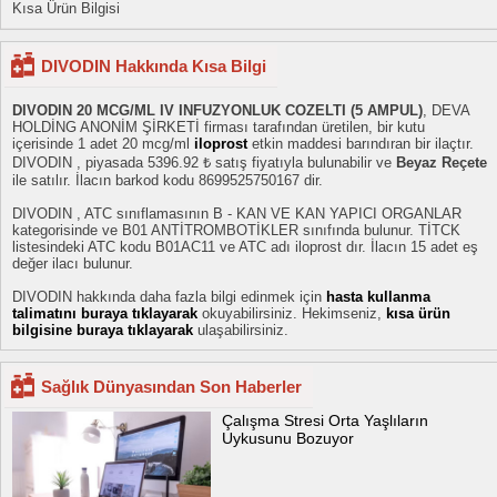
Kısa Ürün Bilgisi
DIVODIN Hakkında Kısa Bilgi
DIVODIN 20 MCG/ML IV INFUZYONLUK COZELTI (5 AMPUL)
, DEVA
HOLDİNG ANONİM ŞİRKETİ firması tarafından üretilen, bir kutu
içerisinde 1 adet 20 mcg/ml
iloprost
etkin maddesi barındıran bir ilaçtır.
DIVODIN , piyasada 5396.92 ₺ satış fiyatıyla bulunabilir ve
Beyaz Reçete
ile satılır. İlacın barkod kodu 8699525750167 dir.
DIVODIN , ATC sınıflamasının B - KAN VE KAN YAPICI ORGANLAR
kategorisinde ve B01 ANTİTROMBOTİKLER sınıfında bulunur. TİTCK
listesindeki ATC kodu B01AC11 ve ATC adı iloprost dır. İlacın 15 adet eş
değer ilacı bulunur.
DIVODIN hakkında daha fazla bilgi edinmek için
hasta kullanma
talimatını buraya tıklayarak
okuyabilirsiniz. Hekimseniz,
kısa ürün
bilgisine buraya tıklayarak
ulaşabilirsiniz.
Sağlık Dünyasından Son Haberler
Çalışma Stresi Orta Yaşlıların
Uykusunu Bozuyor