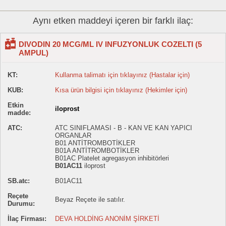
Aynı etken maddeyi içeren bir farklı ilaç:
DIVODIN 20 MCG/ML IV INFUZYONLUK COZELTI (5
AMPUL)
KT:
Kullanma talimatı için tıklayınız (Hastalar için)
KUB:
Kısa ürün bilgisi için tıklayınız (Hekimler için)
Etkin
iloprost
madde:
ATC:
ATC SINIFLAMASI - B - KAN VE KAN YAPICI
ORGANLAR
B01 ANTİTROMBOTİKLER
B01A ANTİTROMBOTİKLER
B01AC Platelet agregasyon inhibitörleri
B01AC11
iloprost
SB.atc:
B01AC11
Reçete
Beyaz Reçete ile satılır.
Durumu:
İlaç Firması:
DEVA HOLDİNG ANONİM ŞİRKETİ