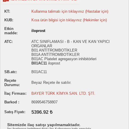
KT:
Kullanma talimatı için tıklayınız (Hastalar için)
KUB:
Kısa ürün bilgisi için tıklayınız (Hekimler için)
Etkin
iloprost
madde:
ATC:
ATC SINIFLAMASI - B - KAN VE KAN YAPICI
ORGANLAR
B01 ANTİTROMBOTİKLER
B01A ANTİTROMBOTİKLER
B01AC Platelet agregasyon inhibitörleri
B01AC11
iloprost
SB.atc:
B01AC11
Reçete
Beyaz Reçete ile satılır.
Durumu:
İlaç Firması:
BAYER TÜRK KİMYA SAN. LTD. ŞTİ.
Barkod :
8699546758807
5396.92 ₺
Satış Fiyatı:
Sitemizde ilaç satışı yapılmamaktadır.
İlaç fiyatlarının belirtilmesi Akılcı İlaç Kullanımına katkı amaçlıdır.