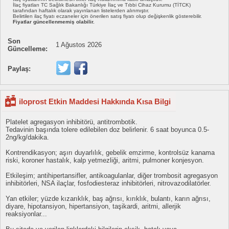
İlaç fiyatları TC Sağlık Bakanlığı Türkiye İlaç ve Tıbbi Cihaz Kurumu (TİTCK)
tarafından haftalık olarak yayınlanan listelerden alınmıştır.
Belirtilen ilaç fiyatı eczaneler için önerilen satış fiyatı olup değişkenlik gösterebilir.
Fiyatlar güncellenmemiş olabilir.
Son
1 Ağustos 2026
Güncelleme:
Paylaş:
iloprost Etkin Maddesi Hakkında Kısa Bilgi
Platelet agregasyon inhibitörü, antitrombotik.
Tedavinin başında tolere edilebilen doz belirlenir. 6 saat boyunca 0.5-
2ng/kg/dakika.
Kontrendikasyon; aşırı duyarlılık, gebelik emzirme, kontrolsüz kanama
riski, koroner hastalık, kalp yetmezliği, aritmi, pulmoner konjesyon.
Etkileşim; antihipertansifler, antikoagulanlar, diğer trombosit agregasyon
inhibitörleri, NSA ilaçlar, fosfodiesteraz inhibitörleri, nitrovazodilatörler.
Yan etkiler; yüzde kızarıklık, baş ağrısı, kırıklık, bulantı, karın ağrısı,
diyare, hipotansiyon, hipertansiyon, taşikardi, aritmi, allerjik
reaksiyonlar...