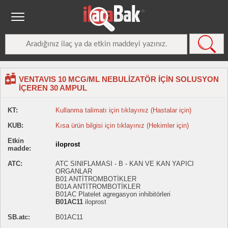
VENTAVIS 10 MCG/ML NEBULİZATÖR İÇİN SOLUSYON
İÇEREN 30 AMPUL
KT:
Kullanma talimatı için tıklayınız (Hastalar için)
KUB:
Kısa ürün bilgisi için tıklayınız (Hekimler için)
Etkin
iloprost
madde:
ATC:
ATC SINIFLAMASI - B - KAN VE KAN YAPICI
ORGANLAR
B01 ANTİTROMBOTİKLER
B01A ANTİTROMBOTİKLER
B01AC Platelet agregasyon inhibitörleri
B01AC11
iloprost
SB.atc:
B01AC11