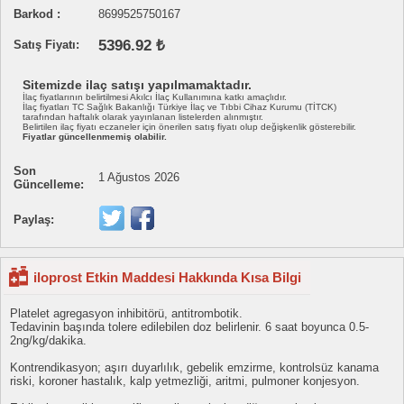
Barkod :
8699525750167
5396.92 ₺
Satış Fiyatı:
Sitemizde ilaç satışı yapılmamaktadır.
İlaç fiyatlarının belirtilmesi Akılcı İlaç Kullanımına katkı amaçlıdır.
İlaç fiyatları TC Sağlık Bakanlığı Türkiye İlaç ve Tıbbi Cihaz Kurumu (TİTCK)
tarafından haftalık olarak yayınlanan listelerden alınmıştır.
Belirtilen ilaç fiyatı eczaneler için önerilen satış fiyatı olup değişkenlik gösterebilir.
Fiyatlar güncellenmemiş olabilir.
Son
1 Ağustos 2026
Güncelleme:
Paylaş:
iloprost Etkin Maddesi Hakkında Kısa Bilgi
Platelet agregasyon inhibitörü, antitrombotik.
Tedavinin başında tolere edilebilen doz belirlenir. 6 saat boyunca 0.5-
2ng/kg/dakika.
Kontrendikasyon; aşırı duyarlılık, gebelik emzirme, kontrolsüz kanama
riski, koroner hastalık, kalp yetmezliği, aritmi, pulmoner konjesyon.