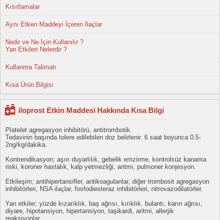
Kısıtlamalar
Aynı Etken Maddeyi İçeren İlaçlar
Nedir ve Ne İçin Kullanılır ?
Yan Etkileri Nelerdir ?
Kullanma Talimatı
Kısa Ürün Bilgisi
iloprost Etkin Maddesi Hakkında Kısa Bilgi
Platelet agregasyon inhibitörü, antitrombotik.
Tedavinin başında tolere edilebilen doz belirlenir. 6 saat boyunca 0.5-
2ng/kg/dakika.
Kontrendikasyon; aşırı duyarlılık, gebelik emzirme, kontrolsüz kanama
riski, koroner hastalık, kalp yetmezliği, aritmi, pulmoner konjesyon.
Etkileşim; antihipertansifler, antikoagulanlar, diğer trombosit agregasyon
inhibitörleri, NSA ilaçlar, fosfodiesteraz inhibitörleri, nitrovazodilatörler.
Yan etkiler; yüzde kızarıklık, baş ağrısı, kırıklık, bulantı, karın ağrısı,
diyare, hipotansiyon, hipertansiyon, taşikardi, aritmi, allerjik
reaksiyonlar...