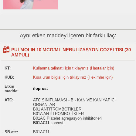
Aynı etken maddeyi içeren bir farklı ilaç:
PULMOLIN 10 MCG/ML NEBULIZASYON COZELTISI (30
AMPUL)
KT:
Kullanma talimatı için tıklayınız (Hastalar için)
KUB:
Kısa ürün bilgisi için tıklayınız (Hekimler için)
Etkin
iloprost
madde:
ATC:
ATC SINIFLAMASI - B - KAN VE KAN YAPICI
ORGANLAR
B01 ANTİTROMBOTİKLER
B01A ANTİTROMBOTİKLER
B01AC Platelet agregasyon inhibitörleri
B01AC11
iloprost
SB.atc:
B01AC11