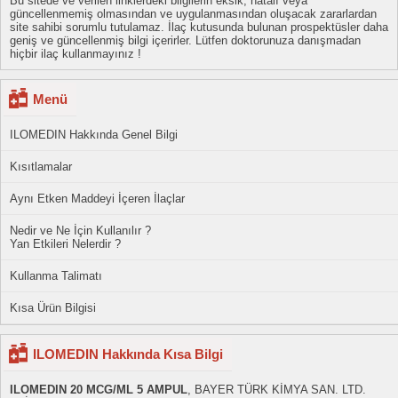
Bu sitede ve verilen linklerdeki bilgilerin eksik, hatalı veya
güncellenmemiş olmasından ve uygulanmasından oluşacak zararlardan
site sahibi sorumlu tutulamaz. İlaç kutusunda bulunan prospektüsler daha
geniş ve güncellenmiş bilgi içerirler. Lütfen doktorunuza danışmadan
hiçbir ilaç kullanmayınız !
Menü
ILOMEDIN Hakkında Genel Bilgi
Kısıtlamalar
Aynı Etken Maddeyi İçeren İlaçlar
Nedir ve Ne İçin Kullanılır ?
Yan Etkileri Nelerdir ?
Kullanma Talimatı
Kısa Ürün Bilgisi
ILOMEDIN Hakkında Kısa Bilgi
ILOMEDIN 20 MCG/ML 5 AMPUL
, BAYER TÜRK KİMYA SAN. LTD.