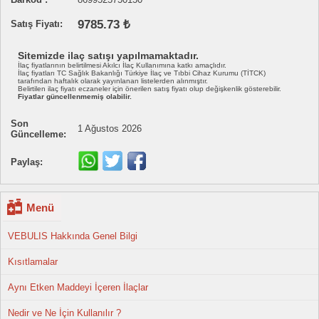
9785.73 ₺
Satış Fiyatı:
Sitemizde ilaç satışı yapılmamaktadır.
İlaç fiyatlarının belirtilmesi Akılcı İlaç Kullanımına katkı amaçlıdır.
İlaç fiyatları TC Sağlık Bakanlığı Türkiye İlaç ve Tıbbi Cihaz Kurumu (TİTCK)
tarafından haftalık olarak yayınlanan listelerden alınmıştır.
Belirtilen ilaç fiyatı eczaneler için önerilen satış fiyatı olup değişkenlik gösterebilir.
Fiyatlar güncellenmemiş olabilir.
Son
1 Ağustos 2026
Güncelleme:
Paylaş:
Menü
VEBULIS Hakkında Genel Bilgi
Kısıtlamalar
Aynı Etken Maddeyi İçeren İlaçlar
Nedir ve Ne İçin Kullanılır ?