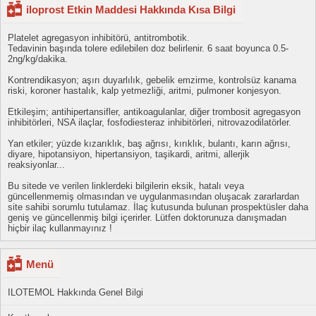
iloprost Etkin Maddesi Hakkında Kısa Bilgi
Platelet agregasyon inhibitörü, antitrombotik.
Tedavinin başında tolere edilebilen doz belirlenir. 6 saat boyunca 0.5-
2ng/kg/dakika.
Kontrendikasyon; aşırı duyarlılık, gebelik emzirme, kontrolsüz kanama
riski, koroner hastalık, kalp yetmezliği, aritmi, pulmoner konjesyon.
Etkileşim; antihipertansifler, antikoagulanlar, diğer trombosit agregasyon
inhibitörleri, NSA ilaçlar, fosfodiesteraz inhibitörleri, nitrovazodilatörler.
Yan etkiler; yüzde kızarıklık, baş ağrısı, kırıklık, bulantı, karın ağrısı,
diyare, hipotansiyon, hipertansiyon, taşikardi, aritmi, allerjik
reaksiyonlar...
Bu sitede ve verilen linklerdeki bilgilerin eksik, hatalı veya
güncellenmemiş olmasından ve uygulanmasından oluşacak zararlardan
site sahibi sorumlu tutulamaz. İlaç kutusunda bulunan prospektüsler daha
geniş ve güncellenmiş bilgi içerirler. Lütfen doktorunuza danışmadan
hiçbir ilaç kullanmayınız !
Menü
ILOTEMOL Hakkında Genel Bilgi