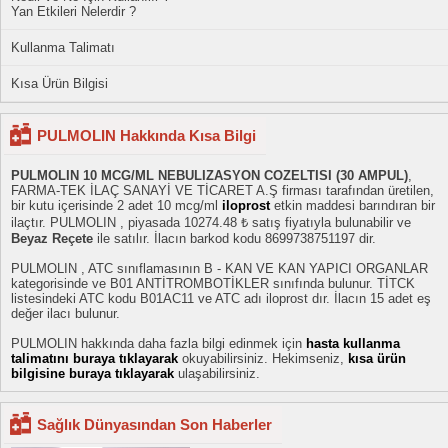
Yan Etkileri Nelerdir ?
Kullanma Talimatı
Kısa Ürün Bilgisi
PULMOLIN Hakkında Kısa Bilgi
PULMOLIN 10 MCG/ML NEBULIZASYON COZELTISI (30 AMPUL)
,
FARMA-TEK İLAÇ SANAYİ VE TİCARET A.Ş firması tarafından üretilen,
bir kutu içerisinde 2 adet 10 mcg/ml
iloprost
etkin maddesi barındıran bir
ilaçtır. PULMOLIN , piyasada 10274.48 ₺ satış fiyatıyla bulunabilir ve
Beyaz Reçete
ile satılır. İlacın barkod kodu 8699738751197 dir.
PULMOLIN , ATC sınıflamasının B - KAN VE KAN YAPICI ORGANLAR
kategorisinde ve B01 ANTİTROMBOTİKLER sınıfında bulunur. TİTCK
listesindeki ATC kodu B01AC11 ve ATC adı iloprost dır. İlacın 15 adet eş
değer ilacı bulunur.
PULMOLIN hakkında daha fazla bilgi edinmek için
hasta kullanma
talimatını buraya tıklayarak
okuyabilirsiniz. Hekimseniz,
kısa ürün
bilgisine buraya tıklayarak
ulaşabilirsiniz.
Sağlık Dünyasından Son Haberler