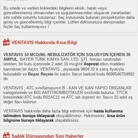
Bu sitede ve verilen linklerdeki bilgilerin eksik, hatalı veya
güncellenmemiş olmasından ve uygulanmasından oluşacak zararlardan
site sahibi sorumlu tutulamaz. İlaç kutusunda bulunan prospektüsler daha
geniş ve güncellenmiş bilgi içerirler. Lütfen doktorunuza danışmadan
hiçbir ilaç kullanmayınız !
VENTAVIS Hakkında Kısa Bilgi
VENTAVIS 10 MCG/ML NEBULİZATÖR İÇİN SOLUSYON İÇEREN 30
AMPUL
, BAYER TÜRK KİMYA SAN. LTD. ŞTİ. firması tarafından
üretilen, bir kutu içerisinde 2 adet 10 mcg/ml
iloprost
etkin maddesi
barındıran bir ilaçtır. VENTAVIS , piyasada 9804.32 ₺ satış fiyatıyla
bulunabilir ve
Beyaz Reçete
ile satılır. İlacın barkod kodu 8699546754892
dir.
VENTAVIS , ATC sınıflamasının B - KAN VE KAN YAPICI ORGANLAR
kategorisinde ve B01 ANTİTROMBOTİKLER sınıfında bulunur. TİTCK
listesindeki ATC kodu B01AC11 ve ATC adı iloprost dır. İlacın 15 adet eş
değer ilacı bulunur.
VENTAVIS hakkında daha fazla bilgi edinmek için
hasta kullanma
talimatını buraya tıklayarak
okuyabilirsiniz. Hekimseniz,
kısa ürün
bilgisine buraya tıklayarak
ulaşabilirsiniz.
Sağlık Dünyasından Son Haberler