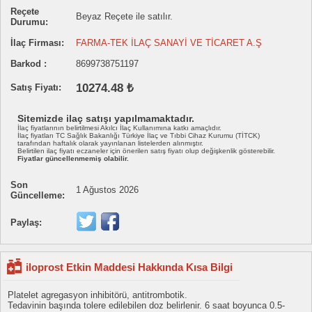
Reçete
Beyaz Reçete ile satılır.
Durumu:
İlaç Firması:
FARMA-TEK İLAÇ SANAYİ VE TİCARET A.Ş
Barkod :
8699738751197
10274.48 ₺
Satış Fiyatı:
Sitemizde ilaç satışı yapılmamaktadır.
İlaç fiyatlarının belirtilmesi Akılcı İlaç Kullanımına katkı amaçlıdır.
İlaç fiyatları TC Sağlık Bakanlığı Türkiye İlaç ve Tıbbi Cihaz Kurumu (TİTCK)
tarafından haftalık olarak yayınlanan listelerden alınmıştır.
Belirtilen ilaç fiyatı eczaneler için önerilen satış fiyatı olup değişkenlik gösterebilir.
Fiyatlar güncellenmemiş olabilir.
Son
1 Ağustos 2026
Güncelleme:
Paylaş:
iloprost Etkin Maddesi Hakkında Kısa Bilgi
Platelet agregasyon inhibitörü, antitrombotik.
Tedavinin başında tolere edilebilen doz belirlenir. 6 saat boyunca 0.5-