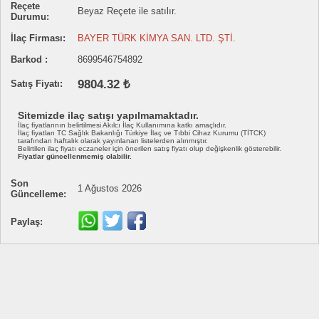
Reçete
Beyaz Reçete ile satılır.
Durumu:
İlaç Firması:
BAYER TÜRK KİMYA SAN. LTD. ŞTİ.
Barkod :
8699546754892
9804.32 ₺
Satış Fiyatı:
Sitemizde ilaç satışı yapılmamaktadır.
İlaç fiyatlarının belirtilmesi Akılcı İlaç Kullanımına katkı amaçlıdır.
İlaç fiyatları TC Sağlık Bakanlığı Türkiye İlaç ve Tıbbi Cihaz Kurumu (TİTCK)
tarafından haftalık olarak yayınlanan listelerden alınmıştır.
Belirtilen ilaç fiyatı eczaneler için önerilen satış fiyatı olup değişkenlik gösterebilir.
Fiyatlar güncellenmemiş olabilir.
Son
1 Ağustos 2026
Güncelleme:
Paylaş: