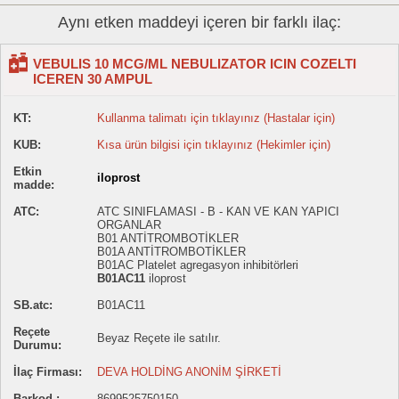
Aynı etken maddeyi içeren bir farklı ilaç:
VEBULIS 10 MCG/ML NEBULIZATOR ICIN COZELTI
ICEREN 30 AMPUL
KT:
Kullanma talimatı için tıklayınız (Hastalar için)
KUB:
Kısa ürün bilgisi için tıklayınız (Hekimler için)
Etkin
iloprost
madde:
ATC:
ATC SINIFLAMASI - B - KAN VE KAN YAPICI
ORGANLAR
B01 ANTİTROMBOTİKLER
B01A ANTİTROMBOTİKLER
B01AC Platelet agregasyon inhibitörleri
B01AC11
iloprost
SB.atc:
B01AC11
Reçete
Beyaz Reçete ile satılır.
Durumu:
İlaç Firması:
DEVA HOLDİNG ANONİM ŞİRKETİ
Barkod :
8699525750150