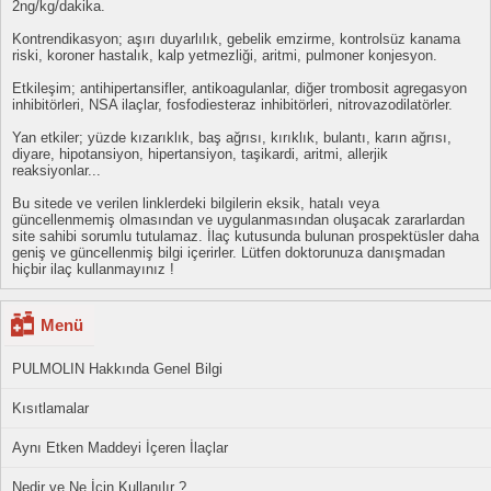
2ng/kg/dakika.
Kontrendikasyon; aşırı duyarlılık, gebelik emzirme, kontrolsüz kanama
riski, koroner hastalık, kalp yetmezliği, aritmi, pulmoner konjesyon.
Etkileşim; antihipertansifler, antikoagulanlar, diğer trombosit agregasyon
inhibitörleri, NSA ilaçlar, fosfodiesteraz inhibitörleri, nitrovazodilatörler.
Yan etkiler; yüzde kızarıklık, baş ağrısı, kırıklık, bulantı, karın ağrısı,
diyare, hipotansiyon, hipertansiyon, taşikardi, aritmi, allerjik
reaksiyonlar...
Bu sitede ve verilen linklerdeki bilgilerin eksik, hatalı veya
güncellenmemiş olmasından ve uygulanmasından oluşacak zararlardan
site sahibi sorumlu tutulamaz. İlaç kutusunda bulunan prospektüsler daha
geniş ve güncellenmiş bilgi içerirler. Lütfen doktorunuza danışmadan
hiçbir ilaç kullanmayınız !
Menü
PULMOLIN Hakkında Genel Bilgi
Kısıtlamalar
Aynı Etken Maddeyi İçeren İlaçlar
Nedir ve Ne İçin Kullanılır ?