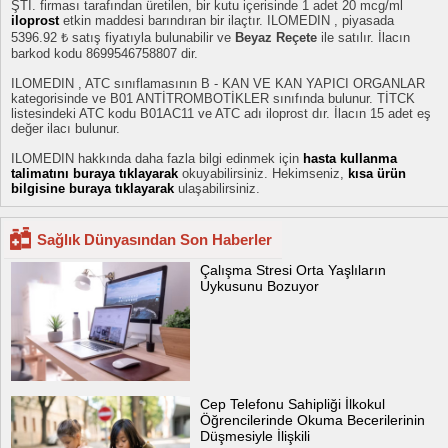
ŞTİ. firması tarafından üretilen, bir kutu içerisinde 1 adet 20 mcg/ml
iloprost
etkin maddesi barındıran bir ilaçtır. ILOMEDIN , piyasada
5396.92 ₺ satış fiyatıyla bulunabilir ve
Beyaz Reçete
ile satılır. İlacın
barkod kodu 8699546758807 dir.
ILOMEDIN , ATC sınıflamasının B - KAN VE KAN YAPICI ORGANLAR
kategorisinde ve B01 ANTİTROMBOTİKLER sınıfında bulunur. TİTCK
listesindeki ATC kodu B01AC11 ve ATC adı iloprost dır. İlacın 15 adet eş
değer ilacı bulunur.
ILOMEDIN hakkında daha fazla bilgi edinmek için
hasta kullanma
talimatını buraya tıklayarak
okuyabilirsiniz. Hekimseniz,
kısa ürün
bilgisine buraya tıklayarak
ulaşabilirsiniz.
Sağlık Dünyasından Son Haberler
Çalışma Stresi Orta Yaşlıların
Uykusunu Bozuyor
Cep Telefonu Sahipliği İlkokul
Öğrencilerinde Okuma Becerilerinin
Düşmesiyle İlişkili