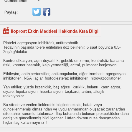
Güncelleme:
Paylaş:
iloprost Etkin Maddesi Hakkında Kısa Bilgi
Platelet agregasyon inhibitörü, antitrombotik.
Tedavinin başında tolere edilebilen doz belirlenir. 6 saat boyunca 0.5-
2ng/kg/dakika.
Kontrendikasyon; aşırı duyarlılık, gebelik emzirme, kontrolsüz kanama
riski, koroner hastalık, kalp yetmezliği, aritmi, pulmoner konjesyon.
Etkileşim; antihipertansifler, antikoagulanlar, diğer trombosit agregasyon
inhibitörleri, NSA ilaçlar, fosfodiesteraz inhibitörleri, nitrovazodilatörler.
Yan etkiler; yüzde kızarıklık, baş ağrısı, kırıklık, bulantı, karın ağrısı,
diyare, hipotansiyon, hipertansiyon, taşikardi, aritmi, allerjik
reaksiyonlar...
Bu sitede ve verilen linklerdeki bilgilerin eksik, hatalı veya
güncellenmemiş olmasından ve uygulanmasından oluşacak zararlardan
site sahibi sorumlu tutulamaz. İlaç kutusunda bulunan prospektüsler daha
geniş ve güncellenmiş bilgi içerirler. Lütfen doktorunuza danışmadan
hiçbir ilaç kullanmayınız !