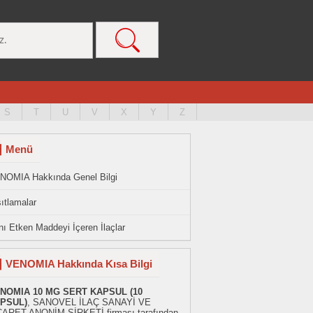
S
T
U
V
X
Y
Z
Menü
NOMIA Hakkında Genel Bilgi
ıtlamalar
ı Etken Maddeyi İçeren İlaçlar
VENOMIA Hakkında Kısa Bilgi
NOMIA 10 MG SERT KAPSUL (10
PSUL)
, SANOVEL İLAÇ SANAYİ VE
CARET ANONİM ŞİRKETİ firması tarafından