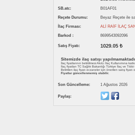
SB.atc:
B01AF01
Reçete Durumu:
Beyaz Reçete ile sat
İlaç Firması:
ALİ RAİF İLAÇ SAN
Barkod :
8699543092096
1029.05 ₺
Satış Fiyatı:
Sitemizde ilaç satışı yapılmamaktadı
İlaç fiyatlarının belirtilmesi Akılcı İlaç Kullanımına katk
İlaç fiyatları TC Sağlık Bakanlığı Türkiye İlaç ve Tıbb
Belirtilen ilaç fiyatı eczaneler için önerilen satış fiyatı
Fiyatlar güncellenmemiş olabilir.
Son Güncelleme:
1 Ağustos 2026
Paylaş: