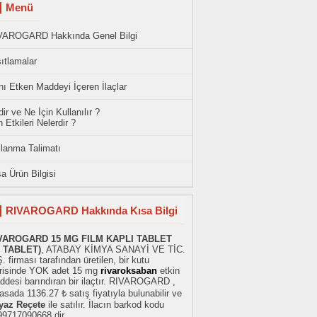
Menü
VAROGARD Hakkında Genel Bilgi
ıtlamalar
ı Etken Maddeyi İçeren İlaçlar
ir ve Ne İçin Kullanılır ?
 Etkileri Nelerdir ?
llanma Talimatı
a Ürün Bilgisi
RIVAROGARD Hakkında Kısa Bilgi
VAROGARD 15 MG FILM KAPLI TABLET
8 TABLET)
, ATABAY KİMYA SANAYİ VE TİC.
. firması tarafından üretilen, bir kutu
erisinde YOK adet 15 mg
rivaroksaban
etkin
ddesi barındıran bir ilaçtır. RIVAROGARD ,
asada 1136.27 ₺ satış fiyatıyla bulunabilir ve
yaz Reçete
ile satılır. İlacın barkod kodu
99717090668 dir.