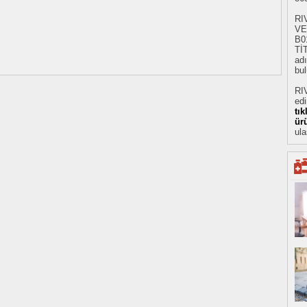
RI
VE
B0
Tİ
adı
bul
RI
ed
tı
ür
ula