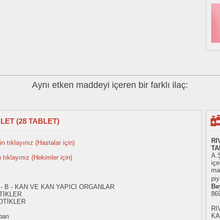
Aynı etken maddeyi içeren bir farklı ilaç:
LET (28 TABLET)
RI
n tıklayınız (Hastalar için)
TA
A.Ş
n tıklayınız (Hekimler için)
iç
mad
piy
Be
 - B - KAN VE KAN YAPICI ORGANLAR
86
TİKLER
OTİKLER
RI
KA
ban