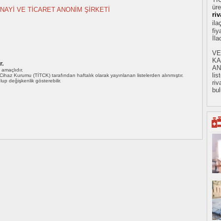
üre
NAYİ VE TİCARET ANONİM ŞİRKETİ
ri
ila
fiy
İl
VE
KA
r.
AN
ı amaçlıdır.
li
i Cihaz Kurumu (TİTCK) tarafından haftalık olarak yayınlanan listelerden alınmıştır.
 olup değişkenlik gösterebilir.
riv
bul