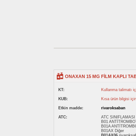
ONAXAN 15 MG FİLM KAPLI TAB
KT:
Kullanma talimatı içi
KUB:
Kısa ürün bilgisi içi
Etkin madde:
rivaroksaban
ATC:
ATC SINIFLAMASI
B01 ANTİTROMBO
B01A ANTİTROMB
B01AX Diğer
B01AX06
rivaroksa