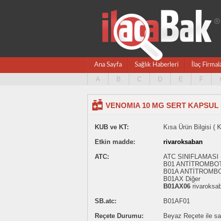
Ana Sayfa
Sağlık Haberleri
İlaç Firmal
A
B
C
D
E
F
VENOMIA 10 MG SERT KAPSUL 
KUB ve KT:
Kısa Ürün Bilgisi ( 
Etkin madde:
rivaroksaban
ATC:
ATC SINIFLAMASI 
B01 ANTİTROMBO
B01A ANTİTROMB
B01AX Diğer
B01AX06
rivaroksa
SB.atc:
B01AF01
Reçete Durumu:
Beyaz Reçete ile satı