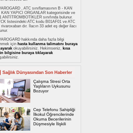
VAROGARD , ATC sınıflamasının B - KAN
 KAN YAPICI ORGANLAR kategorisinde ve
1 ANTİTROMBOTİKLER sınıfında bulunur.
TCK listesindeki ATC kodu B01AF01 ve ATC
 rivaroxaban dır. İlacın 33 adet eş değer ilacı
unur.
VAROGARD hakkında daha fazla bilgi
inmek için
hasta kullanma talimatını buraya
klayarak
okuyabilirsiniz. Hekimseniz,
kısa
ün bilgisine buraya tıklayarak
şabilirsiniz.
Sağlık Dünyasından Son Haberler
Çalışma Stresi Orta
Yaşlıların Uykusunu
Bozuyor
Cep Telefonu Sahipliği
İlkokul Öğrencilerinde
Okuma Becerilerinin
Düşmesiyle İlişkili