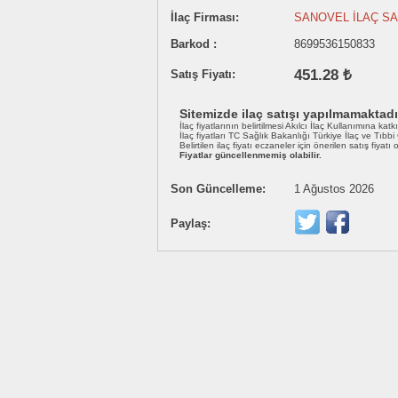
İlaç Firması:
SANOVEL İLAÇ SA
Barkod :
8699536150833
451.28 ₺
Satış Fiyatı:
Sitemizde ilaç satışı yapılmamaktadı
İlaç fiyatlarının belirtilmesi Akılcı İlaç Kullanımına katk
İlaç fiyatları TC Sağlık Bakanlığı Türkiye İlaç ve Tıbb
Belirtilen ilaç fiyatı eczaneler için önerilen satış fiyatı
Fiyatlar güncellenmemiş olabilir.
Son Güncelleme:
1 Ağustos 2026
Paylaş: