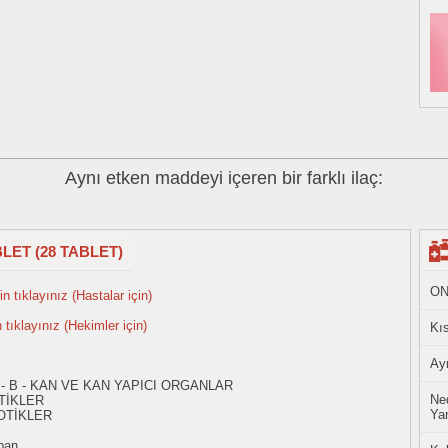
Aynı etken maddeyi içeren bir farklı ilaç:
LET (28 TABLET)
ON
n tıklayınız (Hastalar için)
n tıklayınız (Hekimler için)
Kıs
Ayn
 - B - KAN VE KAN YAPICI ORGANLAR
Ned
TİKLER
Yan
OTİKLER
ban