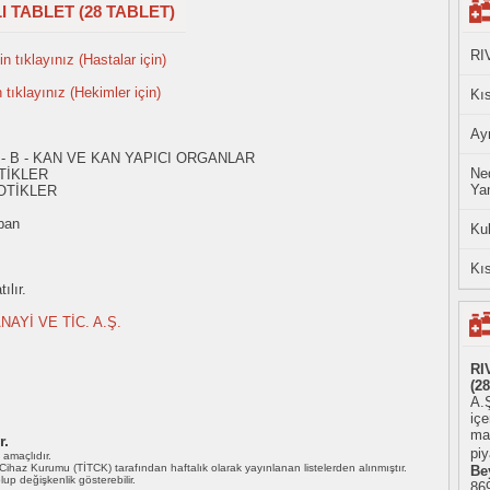
 TABLET (28 TABLET)
RI
n tıklayınız (Hastalar için)
n tıklayınız (Hekimler için)
Kıs
Ayn
 - B - KAN VE KAN YAPICI ORGANLAR
Ned
TİKLER
Yan
OTİKLER
ban
Ku
Kıs
ılır.
AYİ VE TİC. A.Ş.
RI
(2
A.Ş
iç
ma
r.
piy
ı amaçlıdır.
i Cihaz Kurumu (TİTCK) tarafından haftalık olarak yayınlanan listelerden alınmıştır.
Be
 olup değişkenlik gösterebilir.
86