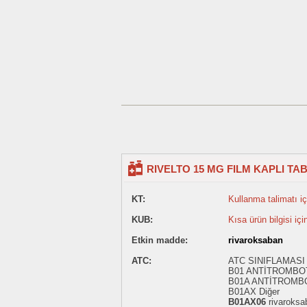
RIVELTO 15 MG FILM KAPLI TAB
KT:
Kullanma talimatı içi
KUB:
Kısa ürün bilgisi içi
Etkin madde:
rivaroksaban
ATC:
ATC SINIFLAMASI
B01 ANTİTROMBO
B01A ANTİTROMB
B01AX Diğer
B01AX06
rivaroksa