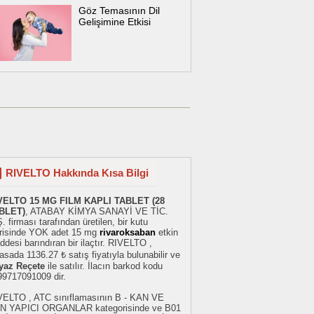
Göz Temasının Dil
Gelişimine Etkisi
RIVELTO Hakkında Kısa Bilgi
VELTO 15 MG FILM KAPLI TABLET (28
BLET)
, ATABAY KİMYA SANAYİ VE TİC.
. firması tarafından üretilen, bir kutu
erisinde YOK adet 15 mg
rivaroksaban
etkin
desi barındıran bir ilaçtır. RIVELTO ,
asada 1136.27 ₺ satış fiyatıyla bulunabilir ve
yaz Reçete
ile satılır. İlacın barkod kodu
99717091009 dir.
VELTO , ATC sınıflamasının B - KAN VE
N YAPICI ORGANLAR kategorisinde ve B01