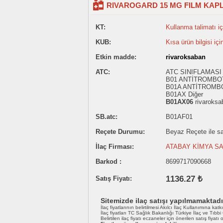
RIVAROGARD 15 MG FILM KAPLI
KT:
Kullanma talimatı içi
KUB:
Kısa ürün bilgisi içi
Etkin madde:
rivaroksaban
ATC:
ATC SINIFLAMASI
B01 ANTİTROMBO
B01A ANTİTROMB
B01AX Diğer
B01AX06
rivaroksa
SB.atc:
B01AF01
Reçete Durumu:
Beyaz Reçete ile sat
İlaç Firması:
ATABAY KİMYA SAN
Barkod :
8699717090668
1136.27 ₺
Satış Fiyatı:
Sitemizde ilaç satışı yapılmamaktadı
İlaç fiyatlarının belirtilmesi Akılcı İlaç Kullanımına katk
İlaç fiyatları TC Sağlık Bakanlığı Türkiye İlaç ve Tıbb
Belirtilen ilaç fiyatı eczaneler için önerilen satış fiyatı