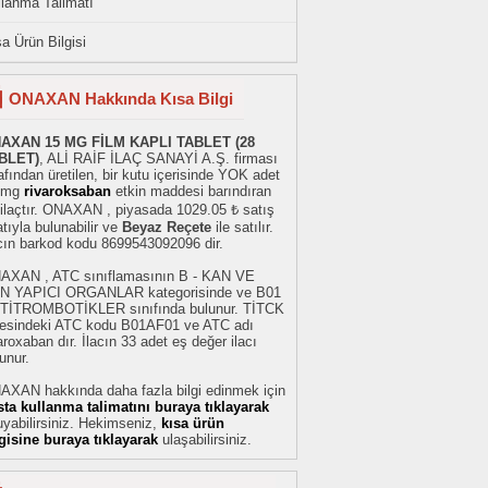
llanma Talimatı
a Ürün Bilgisi
ONAXAN Hakkında Kısa Bilgi
AXAN 15 MG FİLM KAPLI TABLET (28
BLET)
, ALİ RAİF İLAÇ SANAYİ A.Ş. firması
afından üretilen, bir kutu içerisinde YOK adet
 mg
rivaroksaban
etkin maddesi barındıran
 ilaçtır. ONAXAN , piyasada 1029.05 ₺ satış
atıyla bulunabilir ve
Beyaz Reçete
ile satılır.
acın barkod kodu 8699543092096 dir.
AXAN , ATC sınıflamasının B - KAN VE
N YAPICI ORGANLAR kategorisinde ve B01
TİTROMBOTİKLER sınıfında bulunur. TİTCK
stesindeki ATC kodu B01AF01 ve ATC adı
aroxaban dır. İlacın 33 adet eş değer ilacı
unur.
AXAN hakkında daha fazla bilgi edinmek için
sta kullanma talimatını buraya tıklayarak
yabilirsiniz. Hekimseniz,
kısa ürün
lgisine buraya tıklayarak
ulaşabilirsiniz.