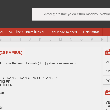
arı
SUT İlaç Kullanım İlkeleri
Tanı Tedavi Rehberi
Hakkımızda
G
H
I
J
K
L
M
N
O
P
R
(10 KAPSUL)
VE
KUB ) ve Kullanım Talimatı ( KT ) yakında eklenecektir.
Kıs
- B - KAN VE KAN YAPICI ORGANLAR
Ayn
TİKLER
OTİKLER
ban
VE
KA
lır.
Tİ