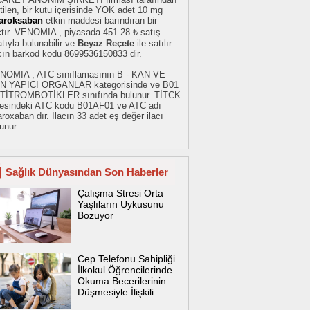
tilen, bir kutu içerisinde YOK adet 10 mg
varoksaban
etkin maddesi barındıran bir
çtır. VENOMIA , piyasada 451.28 ₺ satış
atıyla bulunabilir ve
Beyaz Reçete
ile satılır.
acın barkod kodu 8699536150833 dir.
NOMIA , ATC sınıflamasının B - KAN VE
N YAPICI ORGANLAR kategorisinde ve B01
TİTROMBOTİKLER sınıfında bulunur. TİTCK
stesindeki ATC kodu B01AF01 ve ATC adı
aroxaban dır. İlacın 33 adet eş değer ilacı
unur.
Sağlık Dünyasından Son Haberler
Çalışma Stresi Orta
Yaşlıların Uykusunu
Bozuyor
Cep Telefonu Sahipliği
İlkokul Öğrencilerinde
Okuma Becerilerinin
Düşmesiyle İlişkili