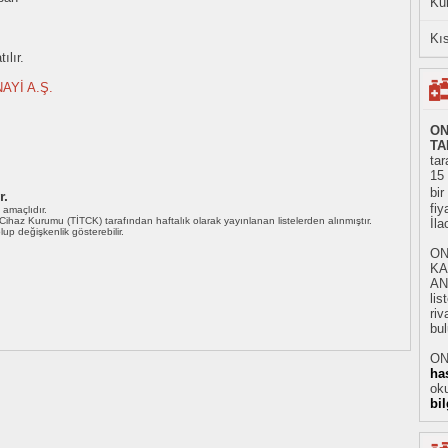
Ku
Kıs
ılır.
AYİ A.Ş.
ON
TA
tar
15
bir
r.
fiy
ı amaçlıdır.
i Cihaz Kurumu (TİTCK) tarafından haftalık olarak yayınlanan listelerden alınmıştır.
İl
 olup değişkenlik gösterebilir.
ON
KA
AN
li
riv
bul
ON
ha
oku
bi