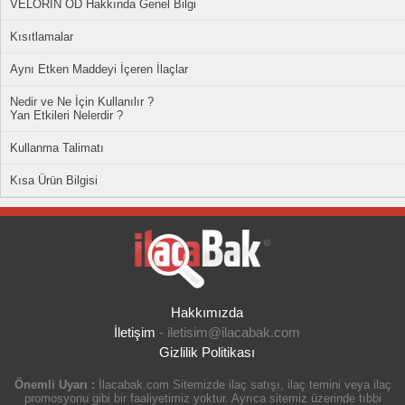
VELORIN OD Hakkında Genel Bilgi
Kısıtlamalar
Aynı Etken Maddeyi İçeren İlaçlar
Nedir ve Ne İçin Kullanılır ?
Yan Etkileri Nelerdir ?
Kullanma Talimatı
Kısa Ürün Bilgisi
Hakkımızda
İletişim
-
iletisim@ilacabak.com
Gizlilik Politikası
Önemli Uyarı :
İlacabak.com Sitemizde ilaç satışı, ilaç temini veya ilaç
promosyonu gibi bir faaliyetimiz yoktur. Ayrıca sitemiz üzerinde tıbbi