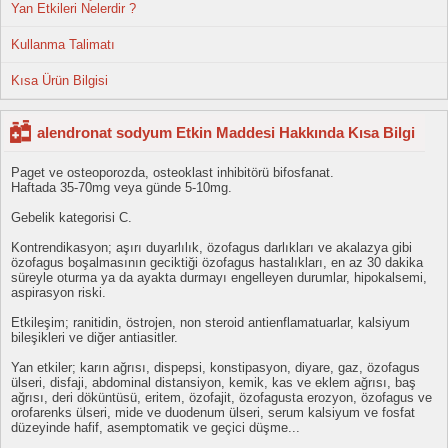
Yan Etkileri Nelerdir ?
Kullanma Talimatı
Kısa Ürün Bilgisi
alendronat sodyum Etkin Maddesi Hakkında Kısa Bilgi
Paget ve osteoporozda, osteoklast inhibitörü bifosfanat.
Haftada 35-70mg veya günde 5-10mg.
Gebelik kategorisi C.
Kontrendikasyon; aşırı duyarlılık, özofagus darlıkları ve akalazya gibi
özofagus boşalmasının geciktiği özofagus hastalıkları, en az 30 dakika
süreyle oturma ya da ayakta durmayı engelleyen durumlar, hipokalsemi,
aspirasyon riski.
Etkileşim; ranitidin, östrojen, non steroid antienflamatuarlar, kalsiyum
bileşikleri ve diğer antiasitler.
Yan etkiler; karın ağrısı, dispepsi, konstipasyon, diyare, gaz, özofagus
ülseri, disfaji, abdominal distansiyon, kemik, kas ve eklem ağrısı, baş
ağrısı, deri döküntüsü, eritem, özofajit, özofagusta erozyon, özofagus ve
orofarenks ülseri, mide ve duodenum ülseri, serum kalsiyum ve fosfat
düzeyinde hafif, asemptomatik ve geçici düşme...