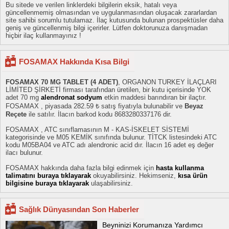
Bu sitede ve verilen linklerdeki bilgilerin eksik, hatalı veya
güncellenmemiş olmasından ve uygulanmasından oluşacak zararlardan
site sahibi sorumlu tutulamaz. İlaç kutusunda bulunan prospektüsler daha
geniş ve güncellenmiş bilgi içerirler. Lütfen doktorunuza danışmadan
hiçbir ilaç kullanmayınız !
FOSAMAX Hakkında Kısa Bilgi
FOSAMAX 70 MG TABLET (4 ADET)
, ORGANON TURKEY İLAÇLARI
LİMİTED ŞİRKETİ firması tarafından üretilen, bir kutu içerisinde YOK
adet 70 mg
alendronat sodyum
etkin maddesi barındıran bir ilaçtır.
FOSAMAX , piyasada 282.59 ₺ satış fiyatıyla bulunabilir ve
Beyaz
Reçete
ile satılır. İlacın barkod kodu 8683280337176 dir.
FOSAMAX , ATC sınıflamasının M - KAS-İSKELET SİSTEMİ
kategorisinde ve M05 KEMİK sınıfında bulunur. TİTCK listesindeki ATC
kodu M05BA04 ve ATC adı alendronic acid dır. İlacın 16 adet eş değer
ilacı bulunur.
FOSAMAX hakkında daha fazla bilgi edinmek için
hasta kullanma
talimatını buraya tıklayarak
okuyabilirsiniz. Hekimseniz,
kısa ürün
bilgisine buraya tıklayarak
ulaşabilirsiniz.
Sağlık Dünyasından Son Haberler
Beyninizi Korumanıza Yardımcı