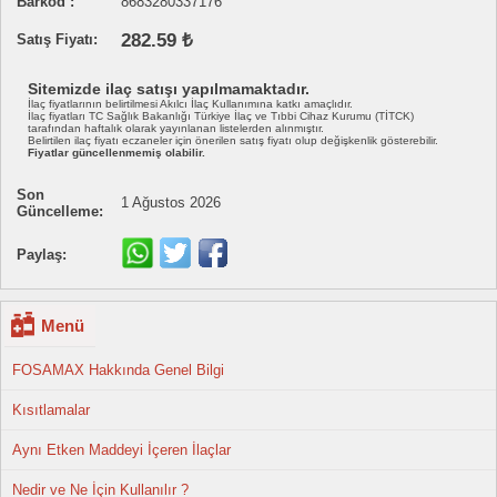
Barkod :
8683280337176
282.59 ₺
Satış Fiyatı:
Sitemizde ilaç satışı yapılmamaktadır.
İlaç fiyatlarının belirtilmesi Akılcı İlaç Kullanımına katkı amaçlıdır.
İlaç fiyatları TC Sağlık Bakanlığı Türkiye İlaç ve Tıbbi Cihaz Kurumu (TİTCK)
tarafından haftalık olarak yayınlanan listelerden alınmıştır.
Belirtilen ilaç fiyatı eczaneler için önerilen satış fiyatı olup değişkenlik gösterebilir.
Fiyatlar güncellenmemiş olabilir.
Son
1 Ağustos 2026
Güncelleme:
Paylaş:
Menü
FOSAMAX Hakkında Genel Bilgi
Kısıtlamalar
Aynı Etken Maddeyi İçeren İlaçlar
Nedir ve Ne İçin Kullanılır ?