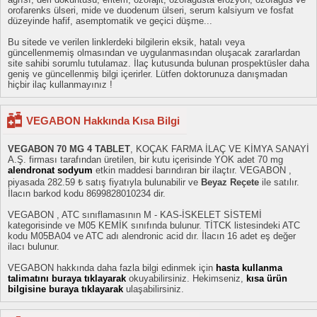
orofarenks ülseri, mide ve duodenum ülseri, serum kalsiyum ve fosfat
düzeyinde hafif, asemptomatik ve geçici düşme...
Bu sitede ve verilen linklerdeki bilgilerin eksik, hatalı veya
güncellenmemiş olmasından ve uygulanmasından oluşacak zararlardan
site sahibi sorumlu tutulamaz. İlaç kutusunda bulunan prospektüsler daha
geniş ve güncellenmiş bilgi içerirler. Lütfen doktorunuza danışmadan
hiçbir ilaç kullanmayınız !
VEGABON Hakkında Kısa Bilgi
VEGABON 70 MG 4 TABLET
, KOÇAK FARMA İLAÇ VE KİMYA SANAYİ
A.Ş. firması tarafından üretilen, bir kutu içerisinde YOK adet 70 mg
alendronat sodyum
etkin maddesi barındıran bir ilaçtır. VEGABON ,
piyasada 282.59 ₺ satış fiyatıyla bulunabilir ve
Beyaz Reçete
ile satılır.
İlacın barkod kodu 8699828010234 dir.
VEGABON , ATC sınıflamasının M - KAS-İSKELET SİSTEMİ
kategorisinde ve M05 KEMİK sınıfında bulunur. TİTCK listesindeki ATC
kodu M05BA04 ve ATC adı alendronic acid dır. İlacın 16 adet eş değer
ilacı bulunur.
VEGABON hakkında daha fazla bilgi edinmek için
hasta kullanma
talimatını buraya tıklayarak
okuyabilirsiniz. Hekimseniz,
kısa ürün
bilgisine buraya tıklayarak
ulaşabilirsiniz.