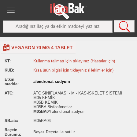
VEGABON 70 MG 4 TABLET
KT:
Kullanma talimatı için tıklayınız (Hastalar için)
KUB:
Kısa ürün bilgisi için tıklayınız (Hekimler için)
Etkin
alendronat sodyum
madde:
ATC:
ATC SINIFLAMASI - M - KAS-İSKELET SİSTEMİ
M05 KEMİK
M05B KEMİK
M05BA Bisfosfonatlar
M05BA04
alendronat sodyum
SB.atc:
M05BA04
Reçete
Beyaz Reçete ile satılır.
Durumu: