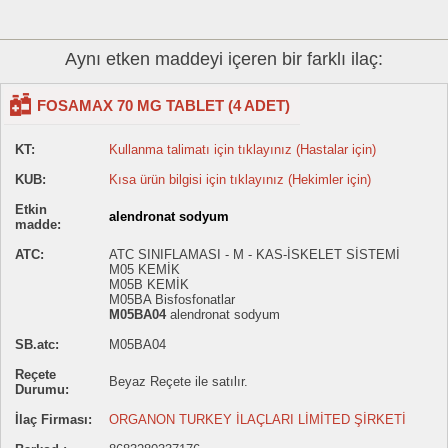
Aynı etken maddeyi içeren bir farklı ilaç:
FOSAMAX 70 MG TABLET (4 ADET)
KT:
Kullanma talimatı için tıklayınız (Hastalar için)
KUB:
Kısa ürün bilgisi için tıklayınız (Hekimler için)
Etkin
alendronat sodyum
madde:
ATC:
ATC SINIFLAMASI - M - KAS-İSKELET SİSTEMİ
M05 KEMİK
M05B KEMİK
M05BA Bisfosfonatlar
M05BA04
alendronat sodyum
SB.atc:
M05BA04
Reçete
Beyaz Reçete ile satılır.
Durumu:
İlaç Firması:
ORGANON TURKEY İLAÇLARI LİMİTED ŞİRKETİ