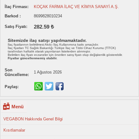
İlaç Firması:
KOÇAK FARMA İLAÇ VE KİMYA SANAYİ A.Ş.
Barkod :
8699828010234
282.59 ₺
Satış Fiyatı:
Sitemizde ilaç satışı yapılmamaktadır.
İlaç fiyatlarının belirtilmesi Akılcı İlaç Kullanımına katkı amaçlıdır.
İlaç fiyatları TC Sağlık Bakanlığı Türkiye İlaç ve Tıbbi Cihaz Kurumu (TİTCK)
tarafından haftalık olarak yayınlanan listelerden alınmıştır.
Belirtilen ilaç fiyatı eczaneler için önerilen satış fiyatı olup değişkenlik gösterebilir.
Fiyatlar güncellenmemiş olabilir.
Son
1 Ağustos 2026
Güncelleme:
Paylaş:
Menü
VEGABON Hakkında Genel Bilgi
Kısıtlamalar