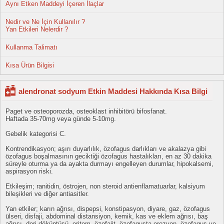
Aynı Etken Maddeyi İçeren İlaçlar
Nedir ve Ne İçin Kullanılır ?
Yan Etkileri Nelerdir ?
Kullanma Talimatı
Kısa Ürün Bilgisi
alendronat sodyum Etkin Maddesi Hakkında Kısa Bilgi
Paget ve osteoporozda, osteoklast inhibitörü bifosfanat.
Haftada 35-70mg veya günde 5-10mg.
Gebelik kategorisi C.
Kontrendikasyon; aşırı duyarlılık, özofagus darlıkları ve akalazya gibi
özofagus boşalmasının geciktiği özofagus hastalıkları, en az 30 dakika
süreyle oturma ya da ayakta durmayı engelleyen durumlar, hipokalsemi,
aspirasyon riski.
Etkileşim; ranitidin, östrojen, non steroid antienflamatuarlar, kalsiyum
bileşikleri ve diğer antiasitler.
Yan etkiler; karın ağrısı, dispepsi, konstipasyon, diyare, gaz, özofagus
ülseri, disfaji, abdominal distansiyon, kemik, kas ve eklem ağrısı, baş
ağrısı, deri döküntüsü, eritem, özofajit, özofagusta erozyon, özofagus ve