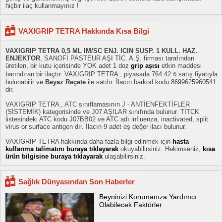
hiçbir ilaç kullanmayınız !
VAXIGRIP TETRA Hakkında Kısa Bilgi
VAXIGRIP TETRA 0,5 ML IM/SC ENJ. ICIN SUSP. 1 KULL. HAZ.
ENJEKTOR
, SANOFİ PASTEUR AŞI TİC. A.Ş. firması tarafından
üretilen, bir kutu içerisinde YOK adet 1 doz
grip aşısı
etkin maddesi
barındıran bir ilaçtır. VAXIGRIP TETRA , piyasada 764.42 ₺ satış fiyatıyla
bulunabilir ve
Beyaz Reçete
ile satılır. İlacın barkod kodu 8699625960541
dir.
VAXIGRIP TETRA , ATC sınıflamasının J - ANTİENFEKTİFLER
(SİSTEMİK) kategorisinde ve J07 AŞILAR sınıfında bulunur. TİTCK
listesindeki ATC kodu J07BB02 ve ATC adı influenza, inactivated, split
virus or surface antigen dır. İlacın 9 adet eş değer ilacı bulunur.
VAXIGRIP TETRA hakkında daha fazla bilgi edinmek için
hasta
kullanma talimatını buraya tıklayarak
okuyabilirsiniz. Hekimseniz,
kısa
ürün bilgisine buraya tıklayarak
ulaşabilirsiniz.
Sağlık Dünyasından Son Haberler
Beyninizi Korumanıza Yardımcı
Olabilecek Faktörler