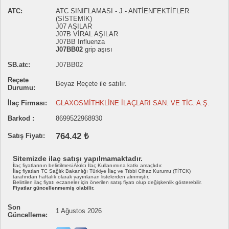
ATC:
ATC SINIFLAMASI - J - ANTİENFEKTİFLER
(SİSTEMİK)
J07 AŞILAR
J07B VİRAL AŞILAR
J07BB Influenza
J07BB02
grip aşısı
SB.atc:
J07BB02
Reçete
Beyaz Reçete ile satılır.
Durumu:
İlaç Firması:
GLAXOSMİTHKLİNE İLAÇLARI SAN. VE TİC. A.Ş.
Barkod :
8699522968930
764.42 ₺
Satış Fiyatı:
Sitemizde ilaç satışı yapılmamaktadır.
İlaç fiyatlarının belirtilmesi Akılcı İlaç Kullanımına katkı amaçlıdır.
İlaç fiyatları TC Sağlık Bakanlığı Türkiye İlaç ve Tıbbi Cihaz Kurumu (TİTCK)
tarafından haftalık olarak yayınlanan listelerden alınmıştır.
Belirtilen ilaç fiyatı eczaneler için önerilen satış fiyatı olup değişkenlik gösterebilir.
Fiyatlar güncellenmemiş olabilir.
Son
1 Ağustos 2026
Güncelleme: