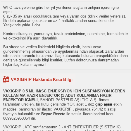
WHO tavsiyelerine göre her yıl yenilenen suşların antijeni içeren grip
aşısı.
6 ay- 35 ay arası çocuklarda tam veya yarım doz (klinik veriler yetersiz).
İlk defa aşılanan çocuklar en az 4 haftalık aradan sonra ikinci doz.
Yetişkinde yılda 1 doz.
Kontrendikasyon; yumurtaya, tavuk proteinlerine, neomisine, formaldehite
ve oktoksinol 9’a aşırı duyarlılık.
Bu sitede ve verilen linklerdeki bilgilerin eksik, hatalı veya
güncellenmemiş olmasından ve uygulanmasından oluşacak zararlardan
site sahibi sorumlu tutulamaz. İlaç kutusunda bulunan prospektüsler daha
geniş ve güncellenmiş bilgi içerirler. Lütfen doktorunuza danışmadan
hiçbir ilaç kullanmayınız !
VAXIGRIP Hakkında Kısa Bilgi
VAXIGRIP 0.5 ML IM/SC ENJEKSIYON ICIN SUSPANSIYON ICEREN
KULLANIMA HAZIR ENJEKTOR (1 ADET KULLANIMA HAZIR
ENJEKTOR IGNELI
, SANOFİ PASTEUR AŞI TİC. A.Ş. firması
tarafından üretilen, bir kutu içerisinde YOK adet 1 doz
grip aşısı
etkin
maddesi barındıran bir ilaçtır. VAXIGRIP , piyasada 764.42 ₺ satış
fiyatıyla bulunabilir ve
Beyaz Reçete
ile satılır. İlacın barkod kodu
8699625950054 dir.
VAXIGRIP , ATC sınıflamasının J - ANTİENFEKTİFLER (SİSTEMİK)