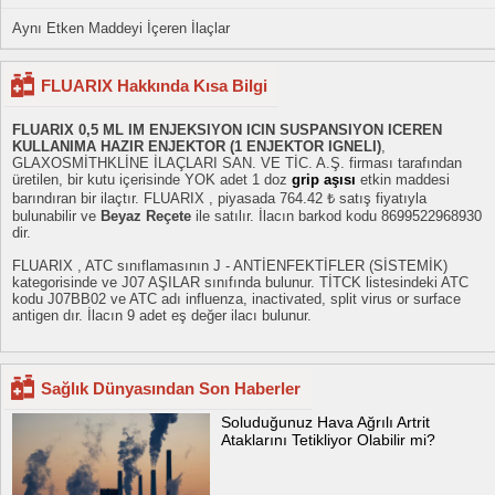
Aynı Etken Maddeyi İçeren İlaçlar
FLUARIX Hakkında Kısa Bilgi
FLUARIX 0,5 ML IM ENJEKSIYON ICIN SUSPANSIYON ICEREN
KULLANIMA HAZIR ENJEKTOR (1 ENJEKTOR IGNELI)
,
GLAXOSMİTHKLİNE İLAÇLARI SAN. VE TİC. A.Ş. firması tarafından
üretilen, bir kutu içerisinde YOK adet 1 doz
grip aşısı
etkin maddesi
barındıran bir ilaçtır. FLUARIX , piyasada 764.42 ₺ satış fiyatıyla
bulunabilir ve
Beyaz Reçete
ile satılır. İlacın barkod kodu 8699522968930
dir.
FLUARIX , ATC sınıflamasının J - ANTİENFEKTİFLER (SİSTEMİK)
kategorisinde ve J07 AŞILAR sınıfında bulunur. TİTCK listesindeki ATC
kodu J07BB02 ve ATC adı influenza, inactivated, split virus or surface
antigen dır. İlacın 9 adet eş değer ilacı bulunur.
Sağlık Dünyasından Son Haberler
Soluduğunuz Hava Ağrılı Artrit
Ataklarını Tetikliyor Olabilir mi?