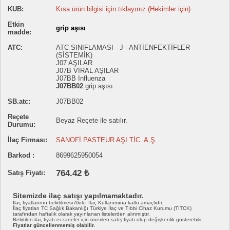
KUB:
Kısa ürün bilgisi için tıklayınız (Hekimler için)
Etkin
grip aşısı
madde:
ATC:
ATC SINIFLAMASI - J - ANTİENFEKTİFLER
(SİSTEMİK)
J07 AŞILAR
J07B VİRAL AŞILAR
J07BB Influenza
J07BB02
grip aşısı
SB.atc:
J07BB02
Reçete
Beyaz Reçete ile satılır.
Durumu:
İlaç Firması:
SANOFİ PASTEUR AŞI TİC. A.Ş.
Barkod :
8699625950054
764.42 ₺
Satış Fiyatı:
Sitemizde ilaç satışı yapılmamaktadır.
İlaç fiyatlarının belirtilmesi Akılcı İlaç Kullanımına katkı amaçlıdır.
İlaç fiyatları TC Sağlık Bakanlığı Türkiye İlaç ve Tıbbi Cihaz Kurumu (TİTCK)
tarafından haftalık olarak yayınlanan listelerden alınmıştır.
Belirtilen ilaç fiyatı eczaneler için önerilen satış fiyatı olup değişkenlik gösterebilir.
Fiyatlar güncellenmemiş olabilir.