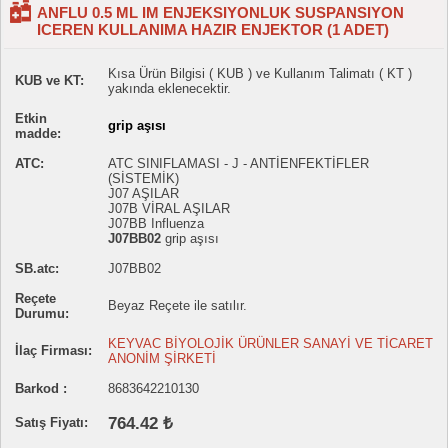
ANFLU 0.5 ML IM ENJEKSIYONLUK SUSPANSIYON
ICEREN KULLANIMA HAZIR ENJEKTOR (1 ADET)
Kısa Ürün Bilgisi ( KUB ) ve Kullanım Talimatı ( KT )
KUB ve KT:
yakında eklenecektir.
Etkin
grip aşısı
madde:
ATC:
ATC SINIFLAMASI - J - ANTİENFEKTİFLER
(SİSTEMİK)
J07 AŞILAR
J07B VİRAL AŞILAR
J07BB Influenza
J07BB02
grip aşısı
SB.atc:
J07BB02
Reçete
Beyaz Reçete ile satılır.
Durumu:
KEYVAC BİYOLOJİK ÜRÜNLER SANAYİ VE TİCARET
İlaç Firması:
ANONİM ŞİRKETİ
Barkod :
8683642210130
764.42 ₺
Satış Fiyatı: