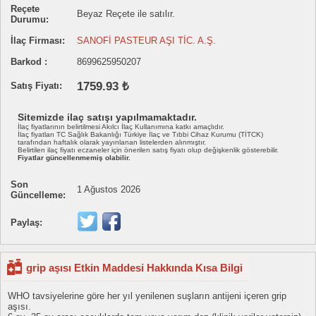
Reçete
Beyaz Reçete ile satılır.
Durumu:
İlaç Firması:
SANOFİ PASTEUR AŞI TİC. A.Ş.
Barkod :
8699625950207
1759.93 ₺
Satış Fiyatı:
Sitemizde ilaç satışı yapılmamaktadır.
İlaç fiyatlarının belirtilmesi Akılcı İlaç Kullanımına katkı amaçlıdır.
İlaç fiyatları TC Sağlık Bakanlığı Türkiye İlaç ve Tıbbi Cihaz Kurumu (TİTCK)
tarafından haftalık olarak yayınlanan listelerden alınmıştır.
Belirtilen ilaç fiyatı eczaneler için önerilen satış fiyatı olup değişkenlik gösterebilir.
Fiyatlar güncellenmemiş olabilir.
Son
1 Ağustos 2026
Güncelleme:
Paylaş:
grip aşısı Etkin Maddesi Hakkında Kısa Bilgi
WHO tavsiyelerine göre her yıl yenilenen suşların antijeni içeren grip
aşısı.