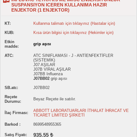
SUSPANSIYON ICEREN KULLANIMA HAZIR
ENJEKTOR (1 ENJEKTOR)
KT:
Kullanma talimatı için tıklayınız (Hastalar için)
KUB:
Kısa ürün bilgisi için tıklayınız (Hekimler için)
Etkin
grip aşısı
madde:
ATC:
ATC SINIFLAMASI - J - ANTİENFEKTİFLER
(SİSTEMİK)
J07 AŞILAR
J07B VİRAL AŞILAR
J07BB Influenza
J07BB02
grip aşısı
SB.atc:
J07BB02
Reçete
Beyaz Reçete ile satılır.
Durumu:
ABBOTT LABORATUARLARI İTHALAT İHRACAT VE
İlaç Firması:
TİCARET LİMİTED ŞİRKETİ
Barkod :
8699548955365
935.55 ₺
Satış Fiyatı: