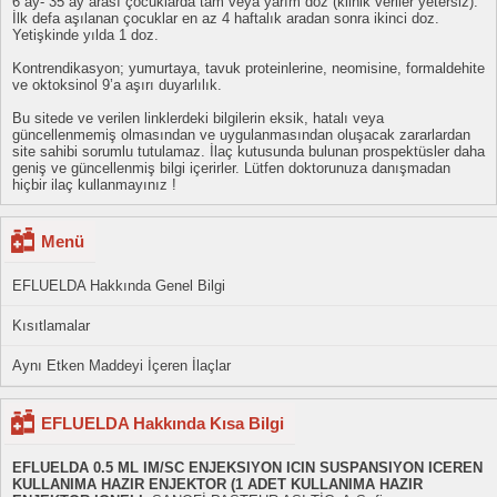
6 ay- 35 ay arası çocuklarda tam veya yarım doz (klinik veriler yetersiz).
İlk defa aşılanan çocuklar en az 4 haftalık aradan sonra ikinci doz.
Yetişkinde yılda 1 doz.
Kontrendikasyon; yumurtaya, tavuk proteinlerine, neomisine, formaldehite
ve oktoksinol 9’a aşırı duyarlılık.
Bu sitede ve verilen linklerdeki bilgilerin eksik, hatalı veya
güncellenmemiş olmasından ve uygulanmasından oluşacak zararlardan
site sahibi sorumlu tutulamaz. İlaç kutusunda bulunan prospektüsler daha
geniş ve güncellenmiş bilgi içerirler. Lütfen doktorunuza danışmadan
hiçbir ilaç kullanmayınız !
Menü
EFLUELDA Hakkında Genel Bilgi
Kısıtlamalar
Aynı Etken Maddeyi İçeren İlaçlar
EFLUELDA Hakkında Kısa Bilgi
EFLUELDA 0.5 ML IM/SC ENJEKSIYON ICIN SUSPANSIYON ICEREN
KULLANIMA HAZIR ENJEKTOR (1 ADET KULLANIMA HAZIR