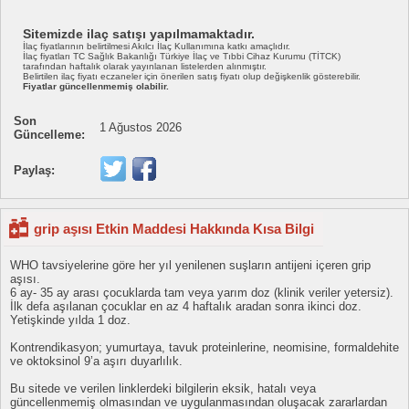
Sitemizde ilaç satışı yapılmamaktadır.
İlaç fiyatlarının belirtilmesi Akılcı İlaç Kullanımına katkı amaçlıdır.
İlaç fiyatları TC Sağlık Bakanlığı Türkiye İlaç ve Tıbbi Cihaz Kurumu (TİTCK)
tarafından haftalık olarak yayınlanan listelerden alınmıştır.
Belirtilen ilaç fiyatı eczaneler için önerilen satış fiyatı olup değişkenlik gösterebilir.
Fiyatlar güncellenmemiş olabilir.
Son
1 Ağustos 2026
Güncelleme:
Paylaş:
grip aşısı Etkin Maddesi Hakkında Kısa Bilgi
WHO tavsiyelerine göre her yıl yenilenen suşların antijeni içeren grip
aşısı.
6 ay- 35 ay arası çocuklarda tam veya yarım doz (klinik veriler yetersiz).
İlk defa aşılanan çocuklar en az 4 haftalık aradan sonra ikinci doz.
Yetişkinde yılda 1 doz.
Kontrendikasyon; yumurtaya, tavuk proteinlerine, neomisine, formaldehite
ve oktoksinol 9’a aşırı duyarlılık.
Bu sitede ve verilen linklerdeki bilgilerin eksik, hatalı veya
güncellenmemiş olmasından ve uygulanmasından oluşacak zararlardan