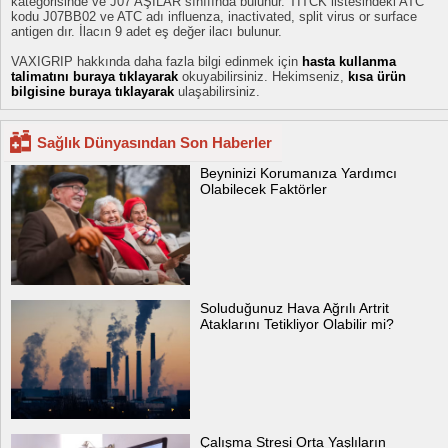
kategorisinde ve J07 AŞILAR sınıfında bulunur. TİTCK listesindeki ATC
kodu J07BB02 ve ATC adı influenza, inactivated, split virus or surface
antigen dır. İlacın 9 adet eş değer ilacı bulunur.
VAXIGRIP hakkında daha fazla bilgi edinmek için
hasta kullanma
talimatını buraya tıklayarak
okuyabilirsiniz. Hekimseniz,
kısa ürün
bilgisine buraya tıklayarak
ulaşabilirsiniz.
Sağlık Dünyasından Son Haberler
Beyninizi Korumanıza Yardımcı
Olabilecek Faktörler
Soluduğunuz Hava Ağrılı Artrit
Ataklarını Tetikliyor Olabilir mi?
Çalışma Stresi Orta Yaşlıların