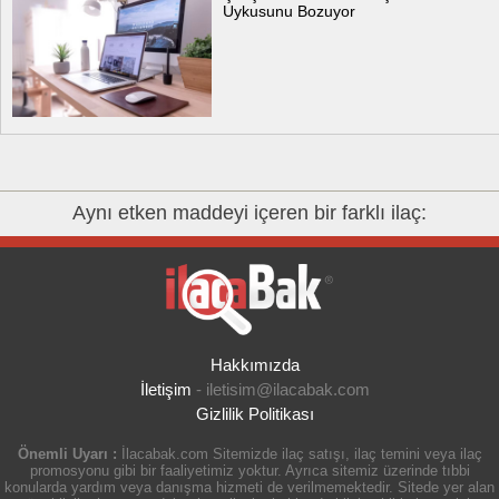
Uykusunu Bozuyor
Aynı etken maddeyi içeren bir farklı ilaç:
Hakkımızda
İletişim
-
iletisim@ilacabak.com
Gizlilik Politikası
Önemli Uyarı :
İlacabak.com Sitemizde ilaç satışı, ilaç temini veya ilaç
promosyonu gibi bir faaliyetimiz yoktur. Ayrıca sitemiz üzerinde tıbbi
konularda yardım veya danışma hizmeti de verilmemektedir. Sitede yer alan