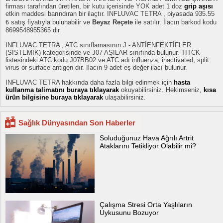
firması tarafından üretilen, bir kutu içerisinde YOK adet 1 doz
grip aşısı
etkin maddesi barındıran bir ilaçtır. INFLUVAC TETRA , piyasada 935.55
₺ satış fiyatıyla bulunabilir ve
Beyaz Reçete
ile satılır. İlacın barkod kodu
8699548955365 dir.
INFLUVAC TETRA , ATC sınıflamasının J - ANTİENFEKTİFLER
(SİSTEMİK) kategorisinde ve J07 AŞILAR sınıfında bulunur. TİTCK
listesindeki ATC kodu J07BB02 ve ATC adı influenza, inactivated, split
virus or surface antigen dır. İlacın 9 adet eş değer ilacı bulunur.
INFLUVAC TETRA hakkında daha fazla bilgi edinmek için
hasta
kullanma talimatını buraya tıklayarak
okuyabilirsiniz. Hekimseniz,
kısa
ürün bilgisine buraya tıklayarak
ulaşabilirsiniz.
Sağlık Dünyasından Son Haberler
Soluduğunuz Hava Ağrılı Artrit
Ataklarını Tetikliyor Olabilir mi?
Çalışma Stresi Orta Yaşlıların
Uykusunu Bozuyor