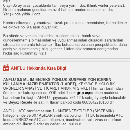
aşısı.
6 ay- 35 ay arası çocuklarda tam veya yarım doz (klinik veriler yetersiz).
İlk defa aşılanan çocuklar en az 4 haftalık aradan sonra ikinci doz.
Yetişkinde yılda 1 doz.
Kontrendikasyon; yumurtaya, tavuk proteinlerine, neomisine, formaldehite
ve oktoksinol 9’a aşırı duyarlılık.
Bu sitede ve verilen linklerdeki bilgilerin eksik, hatalı veya
güncellenmemiş olmasından ve uygulanmasından oluşacak zararlardan
site sahibi sorumlu tutulamaz. İlaç kutusunda bulunan prospektüsler daha
geniş ve güncellenmiş bilgi içerirler. Lütfen doktorunuza danışmadan
hiçbir ilaç kullanmayınız !
ANFLU Hakkında Kısa Bilgi
ANFLU 0.5 ML IM ENJEKSIYONLUK SUSPANSIYON ICEREN
KULLANIMA HAZIR ENJEKTOR (1 ADET)
, KEYVAC BİYOLOJİK
ÜRÜNLER SANAYİ VE TİCARET ANONİM ŞİRKETİ firması tarafından
üretilen, bir kutu içerisinde YOK adet 1 doz
grip aşısı
etkin maddesi
barındıran bir ilaçtır. ANFLU , piyasada 764.42 ₺ satış fiyatıyla bulunabilir
ve
Beyaz Reçete
ile satılır. İlacın barkod kodu 8683642210130 dir.
ANFLU , ATC sınıflamasının J - ANTİENFEKTİFLER (SİSTEMİK)
kategorisinde ve J07 AŞILAR sınıfında bulunur. TİTCK listesindeki ATC
kodu J07BB02 ve ATC adı influenza, inactivated, split virus or surface
antigen dır. İlacın 9 adet eş değer ilacı bulunur.