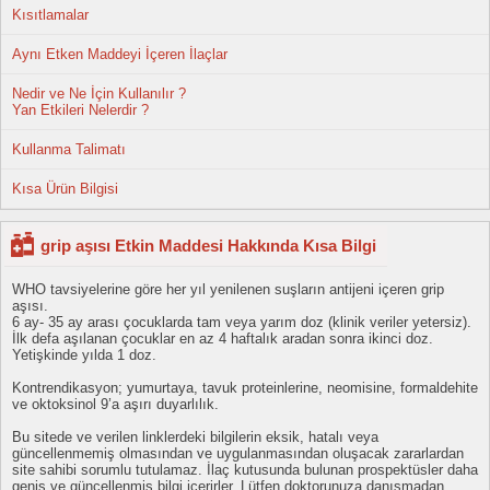
Kısıtlamalar
Aynı Etken Maddeyi İçeren İlaçlar
Nedir ve Ne İçin Kullanılır ?
Yan Etkileri Nelerdir ?
Kullanma Talimatı
Kısa Ürün Bilgisi
grip aşısı Etkin Maddesi Hakkında Kısa Bilgi
WHO tavsiyelerine göre her yıl yenilenen suşların antijeni içeren grip
aşısı.
6 ay- 35 ay arası çocuklarda tam veya yarım doz (klinik veriler yetersiz).
İlk defa aşılanan çocuklar en az 4 haftalık aradan sonra ikinci doz.
Yetişkinde yılda 1 doz.
Kontrendikasyon; yumurtaya, tavuk proteinlerine, neomisine, formaldehite
ve oktoksinol 9’a aşırı duyarlılık.
Bu sitede ve verilen linklerdeki bilgilerin eksik, hatalı veya
güncellenmemiş olmasından ve uygulanmasından oluşacak zararlardan
site sahibi sorumlu tutulamaz. İlaç kutusunda bulunan prospektüsler daha
geniş ve güncellenmiş bilgi içerirler. Lütfen doktorunuza danışmadan