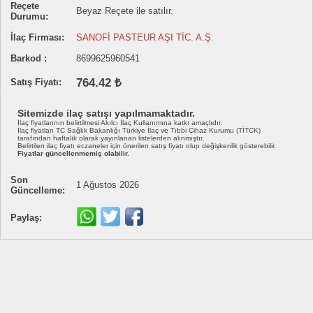
Reçete
Beyaz Reçete ile satılır.
Durumu:
İlaç Firması:
SANOFİ PASTEUR AŞI TİC. A.Ş.
Barkod :
8699625960541
764.42 ₺
Satış Fiyatı:
Sitemizde ilaç satışı yapılmamaktadır.
İlaç fiyatlarının belirtilmesi Akılcı İlaç Kullanımına katkı amaçlıdır.
İlaç fiyatları TC Sağlık Bakanlığı Türkiye İlaç ve Tıbbi Cihaz Kurumu (TİTCK)
tarafından haftalık olarak yayınlanan listelerden alınmıştır.
Belirtilen ilaç fiyatı eczaneler için önerilen satış fiyatı olup değişkenlik gösterebilir.
Fiyatlar güncellenmemiş olabilir.
Son
1 Ağustos 2026
Güncelleme:
Paylaş: