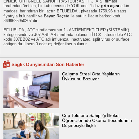
ENJEKTOR IGNELI
, SANOFİ PASTEUR AŞI TİC. A.Ş. firması
tarafından üretilen, bir kutu içerisinde YOK adet 1 doz
grip aşısı
etkin
maddesi barındıran bir ilaçtır. EFLUELDA , piyasada 1759.93 ₺ satış
fiyatıyla bulunabilir ve
Beyaz Reçete
ile satılır. İlacın barkod kodu
8699625950207 dir.
EFLUELDA , ATC sınıflamasının J - ANTİENFEKTİFLER (SİSTEMİK)
kategorisinde ve J07 AŞILAR sınıfında bulunur. TİTCK listesindeki ATC
kodu J07BB02 ve ATC adı influenza, inactivated, split virus or surface
antigen dır. İlacın 9 adet eş değer ilacı bulunur.
Sağlık Dünyasından Son Haberler
Çalışma Stresi Orta Yaşlıların
Uykusunu Bozuyor
Cep Telefonu Sahipliği İlkokul
Öğrencilerinde Okuma Becerilerinin
Düşmesiyle İlişkili