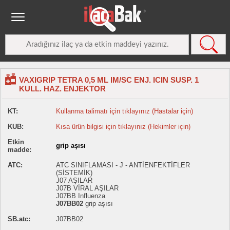
VAXIGRIP TETRA 0,5 ML IM/SC ENJ. ICIN SUSP. 1
KULL. HAZ. ENJEKTOR
KT:
Kullanma talimatı için tıklayınız (Hastalar için)
KUB:
Kısa ürün bilgisi için tıklayınız (Hekimler için)
Etkin
grip aşısı
madde:
ATC:
ATC SINIFLAMASI - J - ANTİENFEKTİFLER
(SİSTEMİK)
J07 AŞILAR
J07B VİRAL AŞILAR
J07BB Influenza
J07BB02
grip aşısı
SB.atc:
J07BB02