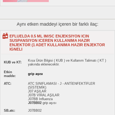
Aynı etken maddeyi içeren bir farklı ilaç:
EFLUELDA 0.5 ML IM/SC ENJEKSIYON ICIN
SUSPANSIYON ICEREN KULLANIMA HAZIR
ENJEKTOR (1 ADET KULLANIMA HAZIR ENJEKTOR
IGNELI
Kısa Ürün Bilgisi ( KUB ) ve Kullanım Talimatı ( KT )
KUB ve KT:
yakında eklenecektir.
Etkin
grip aşısı
madde:
ATC:
ATC SINIFLAMASI - J - ANTİENFEKTİFLER
(SİSTEMİK)
J07 AŞILAR
J07B VİRAL AŞILAR
J07BB Influenza
J07BB02
grip aşısı
SB.atc:
J07BB02