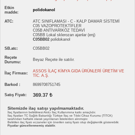
Etkin
polidokanol
madde:
ATC:
ATC SINIFLAMASI - C - KALP DAMAR SİSTEMİ
C05 VAZOPROTEKTİFLER
C05B ANTİVARİKÖZ TEDAVİ
C05BB Lokal sklerozan ajanlar (enj)
C05BB02
polidokanol
SB.atc:
C05BB02
Reçete
Beyaz Reçete ile satılır.
Durumu:
ASSOS İLAÇ KİMYA GIDA ÜRÜNLERİ ÜRETİM VE
İlaç Firması:
TİC. A.Ş.
Barkod :
8699708751745
369.37 ₺
Satış Fiyatı:
Sitemizde ilaç satışı yapılmamaktadır.
İlaç fiyatlarının belirtilmesi Akılcı İlaç Kullanımına katkı amaçlıdır.
İlaç fiyatları TC Sağlık Bakanlığı Türkiye İlaç ve Tıbbi Cihaz Kurumu (TİTCK)
tarafından haftalık olarak yayınlanan listelerden alınmıştır.
Belirtilen ilaç fiyatı eczaneler için önerilen satış fiyatı olup değişkenlik gösterebilir.
Fiyatlar güncellenmemiş olabilir.