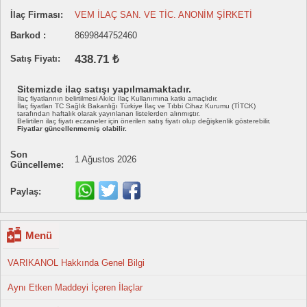
İlaç Firması:
VEM İLAÇ SAN. VE TİC. ANONİM ŞİRKETİ
Barkod :
8699844752460
438.71 ₺
Satış Fiyatı:
Sitemizde ilaç satışı yapılmamaktadır.
İlaç fiyatlarının belirtilmesi Akılcı İlaç Kullanımına katkı amaçlıdır.
İlaç fiyatları TC Sağlık Bakanlığı Türkiye İlaç ve Tıbbi Cihaz Kurumu (TİTCK)
tarafından haftalık olarak yayınlanan listelerden alınmıştır.
Belirtilen ilaç fiyatı eczaneler için önerilen satış fiyatı olup değişkenlik gösterebilir.
Fiyatlar güncellenmemiş olabilir.
Son
1 Ağustos 2026
Güncelleme:
Paylaş:
Menü
VARIKANOL Hakkında Genel Bilgi
Aynı Etken Maddeyi İçeren İlaçlar