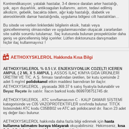
Kontrendikasyon; yatalak hastalar, 3-4 derece daralan arter hastalığı,
şok, aşırı duyarlılık, antikoagulan kullanımı, astım, tedavi edilmiş
alkolizm, gebelik, bacakta ödem, ağır kalp hastalığı, diabetik ve
aterosklerotik damar hastalığında, uygulama bölgesi cilt hastalıkları...
Bu sitede ve verilen linklerdeki bilgilerin eksik, hatalı veya
güncellenmemiş olmasından ve uygulanmasından oluşacak zararlardan
site sahibi sorumlu tutulamaz. İlaç kutusunda bulunan prospektüsler daha
geniş ve güncellenmiş bilgi içerirler. Lütfen doktorunuza danışmadan
hiçbir ilaç kullanmayınız !
AETHOXYSKLEROL Hakkında Kısa Bilgi
AETHOXYSKLEROL % 0.5 I.V. ENJEKSIYONLUK COZELTI ICEREN
AMPUL ( 2 ML X 5 AMPUL )
, ASSOS İLAÇ KİMYA GIDA ÜRÜNLERİ
ÜRETİM VE TİC. A.Ş. firması tarafından üretilen, bir kutu içerisinde 2
adet 5 mg/ml
polidokanol
etkin maddesi barındıran bir ilaçtır.
AETHOXYSKLEROL , piyasada 369.37 ₺ satış fiyatıyla bulunabilir ve
Beyaz Reçete
ile satılır. İlacın barkod kodu 8699708751745 dir.
AETHOXYSKLEROL , ATC sınıflamasının C - KALP DAMAR SİSTEMİ
kategorisinde ve C05 VAZOPROTEKTİFLER sınıfında bulunur. TİTCK
listesindeki ATC kodu C05BB02 ve ATC adı polidocanol dır. İlacın 23 adet
eş değer ilacı bulunur.
AETHOXYSKLEROL hakkında daha fazla bilgi edinmek için
hasta
kullanma talimatını buraya tıklayarak
okuyabilirsiniz. Hekimseniz,
kısa