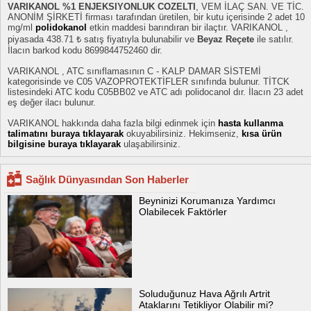
VARIKANOL %1 ENJEKSIYONLUK COZELTI
, VEM İLAÇ SAN. VE TİC.
ANONİM ŞİRKETİ firması tarafından üretilen, bir kutu içerisinde 2 adet 10
mg/ml
polidokanol
etkin maddesi barındıran bir ilaçtır. VARIKANOL ,
piyasada 438.71 ₺ satış fiyatıyla bulunabilir ve
Beyaz Reçete
ile satılır.
İlacın barkod kodu 8699844752460 dir.
VARIKANOL , ATC sınıflamasının C - KALP DAMAR SİSTEMİ
kategorisinde ve C05 VAZOPROTEKTİFLER sınıfında bulunur. TİTCK
listesindeki ATC kodu C05BB02 ve ATC adı polidocanol dır. İlacın 23 adet
eş değer ilacı bulunur.
VARIKANOL hakkında daha fazla bilgi edinmek için
hasta kullanma
talimatını buraya tıklayarak
okuyabilirsiniz. Hekimseniz,
kısa ürün
bilgisine buraya tıklayarak
ulaşabilirsiniz.
Sağlık Dünyasından Son Haberler
Beyninizi Korumanıza Yardımcı
Olabilecek Faktörler
Soluduğunuz Hava Ağrılı Artrit
Ataklarını Tetikliyor Olabilir mi?