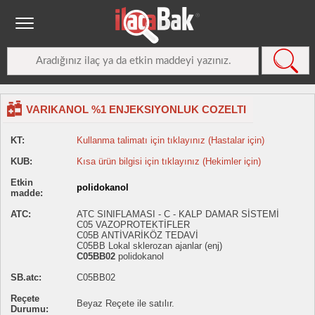
VARIKANOL %1 ENJEKSIYONLUK COZELTI
KT:
Kullanma talimatı için tıklayınız (Hastalar için)
KUB:
Kısa ürün bilgisi için tıklayınız (Hekimler için)
Etkin
polidokanol
madde:
ATC:
ATC SINIFLAMASI - C - KALP DAMAR SİSTEMİ
C05 VAZOPROTEKTİFLER
C05B ANTİVARİKÖZ TEDAVİ
C05BB Lokal sklerozan ajanlar (enj)
C05BB02
polidokanol
SB.atc:
C05BB02
Reçete
Beyaz Reçete ile satılır.
Durumu: