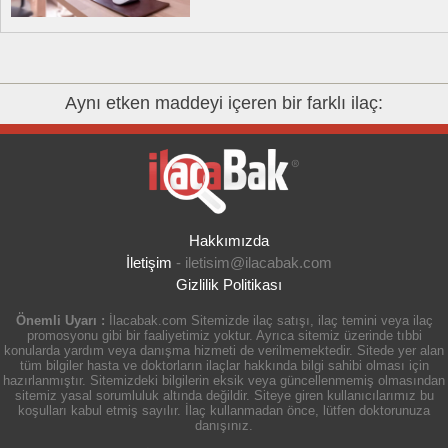
Aynı etken maddeyi içeren bir farklı ilaç:
Hakkımızda
İletişim
-
iletisim@ilacabak.com
Gizlilik Politikası
Önemli Uyarı :
İlacabak.com Sitemizde ilaç satışı, ilaç temini veya ilaç
promosyonu gibi bir faaliyetimiz yoktur. Ayrıca sitemiz üzerinde tıbbi
konularda yardım veya danışma hizmeti de verilmemektedir. Sitede yer alan
tüm bilgiler hasta ve doktorların ilaçlar hakkında bilgi sahibi olması için
hazırlanmıştır. Sitemizdeki bilgilerin eksik veya güncellenmemiş olmasından
sitemiz yasal sorumluluk altında değildir. Siteye giren kullanıcılarımız bu
koşulları kabul etmiş sayılır. İlaç kullanmadan önce, lütfen doktorunuza
danışınız.