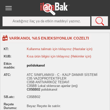
VARİKANOL %0.5 ENJEKSIYONLUK COZELTI
KT:
Kullanma talimatı için tıklayınız (Hastalar için)
KUB:
Kısa ürün bilgisi için tıklayınız (Hekimler için)
Etkin
polidokanol
madde:
ATC:
ATC SINIFLAMASI - C - KALP DAMAR SİSTEMİ
C05 VAZOPROTEKTİFLER
C05B ANTİVARİKÖZ TEDAVİ
C05BB Lokal sklerozan ajanlar (enj)
C05BB02
polidokanol
SB.atc:
C05BB02
Reçete
Beyaz Reçete ile satılır.
Durumu: