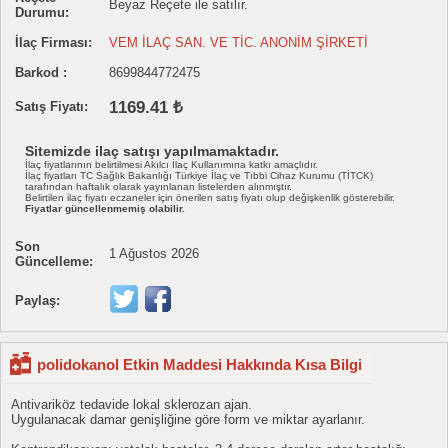
Beyaz Reçete ile satılır.
Durumu:
İlaç Firması:
VEM İLAÇ SAN. VE TİC. ANONİM ŞİRKETİ
Barkod :
8699844772475
1169.41 ₺
Satış Fiyatı:
Sitemizde ilaç satışı yapılmamaktadır.
İlaç fiyatlarının belirtilmesi Akılcı İlaç Kullanımına katkı amaçlıdır.
İlaç fiyatları TC Sağlık Bakanlığı Türkiye İlaç ve Tıbbi Cihaz Kurumu (TİTCK)
tarafından haftalık olarak yayınlanan listelerden alınmıştır.
Belirtilen ilaç fiyatı eczaneler için önerilen satış fiyatı olup değişkenlik gösterebilir.
Fiyatlar güncellenmemiş olabilir.
Son
1 Ağustos 2026
Güncelleme:
Paylaş:
polidokanol Etkin Maddesi Hakkında Kısa Bilgi
Antivariköz tedavide lokal sklerozan ajan.
Uygulanacak damar genişliğine göre form ve miktar ayarlanır.