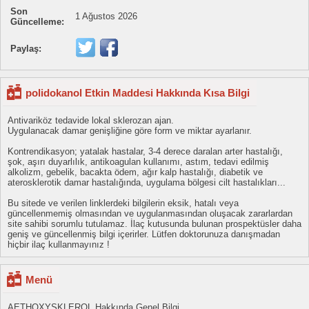
Son
1 Ağustos 2026
Güncelleme:
Paylaş:
polidokanol Etkin Maddesi Hakkında Kısa Bilgi
Antivariköz tedavide lokal sklerozan ajan.
Uygulanacak damar genişliğine göre form ve miktar ayarlanır.
Kontrendikasyon; yatalak hastalar, 3-4 derece daralan arter hastalığı,
şok, aşırı duyarlılık, antikoagulan kullanımı, astım, tedavi edilmiş
alkolizm, gebelik, bacakta ödem, ağır kalp hastalığı, diabetik ve
aterosklerotik damar hastalığında, uygulama bölgesi cilt hastalıkları...
Bu sitede ve verilen linklerdeki bilgilerin eksik, hatalı veya
güncellenmemiş olmasından ve uygulanmasından oluşacak zararlardan
site sahibi sorumlu tutulamaz. İlaç kutusunda bulunan prospektüsler daha
geniş ve güncellenmiş bilgi içerirler. Lütfen doktorunuza danışmadan
hiçbir ilaç kullanmayınız !
Menü
AETHOXYSKLEROL Hakkında Genel Bilgi