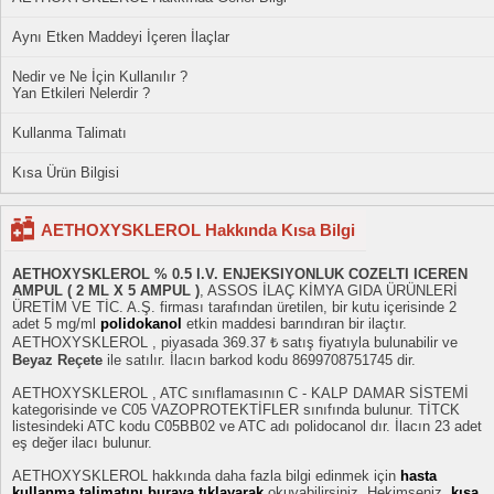
Aynı Etken Maddeyi İçeren İlaçlar
Nedir ve Ne İçin Kullanılır ?
Yan Etkileri Nelerdir ?
Kullanma Talimatı
Kısa Ürün Bilgisi
AETHOXYSKLEROL Hakkında Kısa Bilgi
AETHOXYSKLEROL % 0.5 I.V. ENJEKSIYONLUK COZELTI ICEREN
AMPUL ( 2 ML X 5 AMPUL )
, ASSOS İLAÇ KİMYA GIDA ÜRÜNLERİ
ÜRETİM VE TİC. A.Ş. firması tarafından üretilen, bir kutu içerisinde 2
adet 5 mg/ml
polidokanol
etkin maddesi barındıran bir ilaçtır.
AETHOXYSKLEROL , piyasada 369.37 ₺ satış fiyatıyla bulunabilir ve
Beyaz Reçete
ile satılır. İlacın barkod kodu 8699708751745 dir.
AETHOXYSKLEROL , ATC sınıflamasının C - KALP DAMAR SİSTEMİ
kategorisinde ve C05 VAZOPROTEKTİFLER sınıfında bulunur. TİTCK
listesindeki ATC kodu C05BB02 ve ATC adı polidocanol dır. İlacın 23 adet
eş değer ilacı bulunur.
AETHOXYSKLEROL hakkında daha fazla bilgi edinmek için
hasta
kullanma talimatını buraya tıklayarak
okuyabilirsiniz. Hekimseniz,
kısa