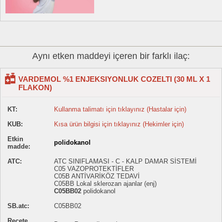
Aynı etken maddeyi içeren bir farklı ilaç:
VARDEMOL %1 ENJEKSIYONLUK COZELTI (30 ML X 1
FLAKON)
KT:
Kullanma talimatı için tıklayınız (Hastalar için)
KUB:
Kısa ürün bilgisi için tıklayınız (Hekimler için)
Etkin
polidokanol
madde:
ATC:
ATC SINIFLAMASI - C - KALP DAMAR SİSTEMİ
C05 VAZOPROTEKTİFLER
C05B ANTİVARİKÖZ TEDAVİ
C05BB Lokal sklerozan ajanlar (enj)
C05BB02
polidokanol
SB.atc:
C05BB02
Reçete