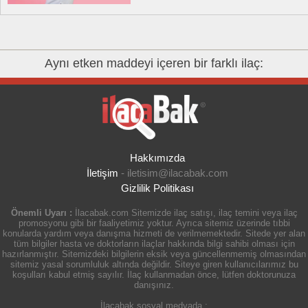
Aynı etken maddeyi içeren bir farklı ilaç:
Hakkımızda
İletişim
-
iletisim@ilacabak.com
Gizlilik Politikası
Önemli Uyarı :
İlacabak.com Sitemizde ilaç satışı, ilaç temini veya ilaç
promosyonu gibi bir faaliyetimiz yoktur. Ayrıca sitemiz üzerinde tıbbi
konularda yardım veya danışma hizmeti de verilmemektedir. Sitede yer alan
tüm bilgiler hasta ve doktorların ilaçlar hakkında bilgi sahibi olması için
hazırlanmıştır. Sitemizdeki bilgilerin eksik veya güncellenmemiş olmasından
sitemiz yasal sorumluluk altında değildir. Siteye giren kullanıcılarımız bu
koşulları kabul etmiş sayılır. İlaç kullanmadan önce, lütfen doktorunuza
danışınız.
İlacabak sosyal medyada :