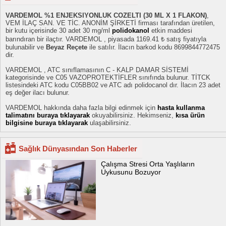
VARDEMOL %1 ENJEKSIYONLUK COZELTI (30 ML X 1 FLAKON)
,
VEM İLAÇ SAN. VE TİC. ANONİM ŞİRKETİ firması tarafından üretilen,
bir kutu içerisinde 30 adet 30 mg/ml
polidokanol
etkin maddesi
barındıran bir ilaçtır. VARDEMOL , piyasada 1169.41 ₺ satış fiyatıyla
bulunabilir ve
Beyaz Reçete
ile satılır. İlacın barkod kodu 8699844772475
dir.
VARDEMOL , ATC sınıflamasının C - KALP DAMAR SİSTEMİ
kategorisinde ve C05 VAZOPROTEKTİFLER sınıfında bulunur. TİTCK
listesindeki ATC kodu C05BB02 ve ATC adı polidocanol dır. İlacın 23 adet
eş değer ilacı bulunur.
VARDEMOL hakkında daha fazla bilgi edinmek için
hasta kullanma
talimatını buraya tıklayarak
okuyabilirsiniz. Hekimseniz,
kısa ürün
bilgisine buraya tıklayarak
ulaşabilirsiniz.
Sağlık Dünyasından Son Haberler
Çalışma Stresi Orta Yaşlıların
Uykusunu Bozuyor