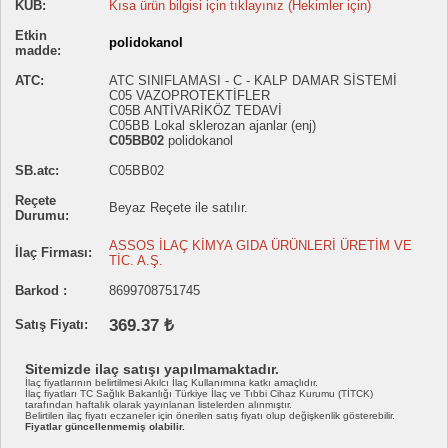
KUB:
Kısa ürün bilgisi için tıklayınız (Hekimler için)
Etkin
polidokanol
madde:
ATC:
ATC SINIFLAMASI - C - KALP DAMAR SİSTEMİ
C05 VAZOPROTEKTİFLER
C05B ANTİVARİKÖZ TEDAVİ
C05BB Lokal sklerozan ajanlar (enj)
C05BB02
polidokanol
SB.atc:
C05BB02
Reçete
Beyaz Reçete ile satılır.
Durumu:
ASSOS İLAÇ KİMYA GIDA ÜRÜNLERİ ÜRETİM VE
İlaç Firması:
TİC. A.Ş.
Barkod :
8699708751745
369.37 ₺
Satış Fiyatı:
Sitemizde ilaç satışı yapılmamaktadır.
İlaç fiyatlarının belirtilmesi Akılcı İlaç Kullanımına katkı amaçlıdır.
İlaç fiyatları TC Sağlık Bakanlığı Türkiye İlaç ve Tıbbi Cihaz Kurumu (TİTCK)
tarafından haftalık olarak yayınlanan listelerden alınmıştır.
Belirtilen ilaç fiyatı eczaneler için önerilen satış fiyatı olup değişkenlik gösterebilir.
Fiyatlar güncellenmemiş olabilir.