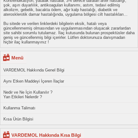
Kontrendikasyon; yatalak hastalar, 3-4 derece daralan arter hastalığı,
şok, aşırı duyarlılık, antikoagulan kullanımı, astım, tedavi edilmiş
alkolizm, gebelik, bacakta ödem, ağır kalp hastalığı, diabetik ve
aterosklerotik damar hastalığında, uygulama bölgesi cilt hastalıkları...
Bu sitede ve verilen linklerdeki bilgilerin eksik, hatalı veya
güncellenmemiş olmasından ve uygulanmasından oluşacak zararlardan
site sahibi sorumlu tutulamaz. İlaç kutusunda bulunan prospektüsler daha
geniş ve güncellenmiş bilgi içerirler. Lütfen doktorunuza danışmadan
hiçbir ilaç kullanmayınız !
Menü
VARDEMOL Hakkında Genel Bilgi
Aynı Etken Maddeyi İçeren İlaçlar
Nedir ve Ne İçin Kullanılır ?
Yan Etkileri Nelerdir ?
Kullanma Talimatı
Kısa Ürün Bilgisi
VARDEMOL Hakkında Kısa Bilgi