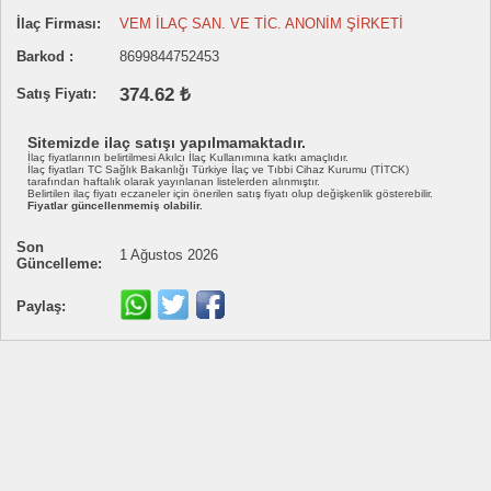
İlaç Firması:
VEM İLAÇ SAN. VE TİC. ANONİM ŞİRKETİ
Barkod :
8699844752453
374.62 ₺
Satış Fiyatı:
Sitemizde ilaç satışı yapılmamaktadır.
İlaç fiyatlarının belirtilmesi Akılcı İlaç Kullanımına katkı amaçlıdır.
İlaç fiyatları TC Sağlık Bakanlığı Türkiye İlaç ve Tıbbi Cihaz Kurumu (TİTCK)
tarafından haftalık olarak yayınlanan listelerden alınmıştır.
Belirtilen ilaç fiyatı eczaneler için önerilen satış fiyatı olup değişkenlik gösterebilir.
Fiyatlar güncellenmemiş olabilir.
Son
1 Ağustos 2026
Güncelleme:
Paylaş: