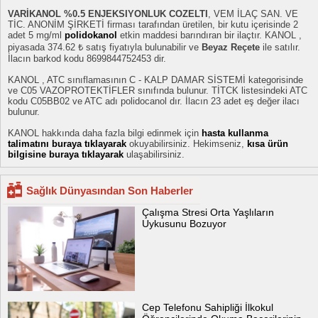
VARİKANOL %0.5 ENJEKSIYONLUK COZELTI
, VEM İLAÇ SAN. VE
TİC. ANONİM ŞİRKETİ firması tarafından üretilen, bir kutu içerisinde 2
adet 5 mg/ml
polidokanol
etkin maddesi barındıran bir ilaçtır. KANOL ,
piyasada 374.62 ₺ satış fiyatıyla bulunabilir ve
Beyaz Reçete
ile satılır.
İlacın barkod kodu 8699844752453 dir.
KANOL , ATC sınıflamasının C - KALP DAMAR SİSTEMİ kategorisinde
ve C05 VAZOPROTEKTİFLER sınıfında bulunur. TİTCK listesindeki ATC
kodu C05BB02 ve ATC adı polidocanol dır. İlacın 23 adet eş değer ilacı
bulunur.
KANOL hakkında daha fazla bilgi edinmek için
hasta kullanma
talimatını buraya tıklayarak
okuyabilirsiniz. Hekimseniz,
kısa ürün
bilgisine buraya tıklayarak
ulaşabilirsiniz.
Sağlık Dünyasından Son Haberler
Çalışma Stresi Orta Yaşlıların
Uykusunu Bozuyor
Cep Telefonu Sahipliği İlkokul