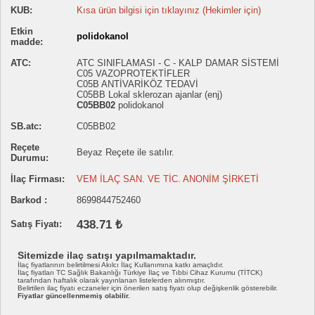
KUB:
Kısa ürün bilgisi için tıklayınız (Hekimler için)
Etkin
polidokanol
madde:
ATC:
ATC SINIFLAMASI - C - KALP DAMAR SİSTEMİ
C05 VAZOPROTEKTİFLER
C05B ANTİVARİKÖZ TEDAVİ
C05BB Lokal sklerozan ajanlar (enj)
C05BB02
polidokanol
SB.atc:
C05BB02
Reçete
Beyaz Reçete ile satılır.
Durumu:
İlaç Firması:
VEM İLAÇ SAN. VE TİC. ANONİM ŞİRKETİ
Barkod :
8699844752460
438.71 ₺
Satış Fiyatı:
Sitemizde ilaç satışı yapılmamaktadır.
İlaç fiyatlarının belirtilmesi Akılcı İlaç Kullanımına katkı amaçlıdır.
İlaç fiyatları TC Sağlık Bakanlığı Türkiye İlaç ve Tıbbi Cihaz Kurumu (TİTCK)
tarafından haftalık olarak yayınlanan listelerden alınmıştır.
Belirtilen ilaç fiyatı eczaneler için önerilen satış fiyatı olup değişkenlik gösterebilir.
Fiyatlar güncellenmemiş olabilir.