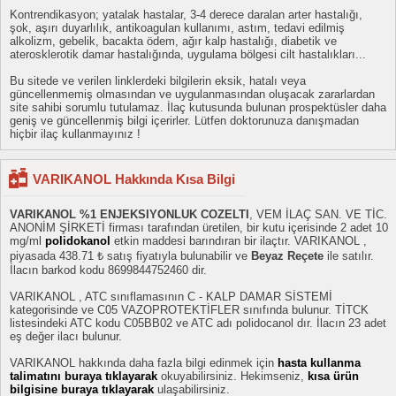
Kontrendikasyon; yatalak hastalar, 3-4 derece daralan arter hastalığı,
şok, aşırı duyarlılık, antikoagulan kullanımı, astım, tedavi edilmiş
alkolizm, gebelik, bacakta ödem, ağır kalp hastalığı, diabetik ve
aterosklerotik damar hastalığında, uygulama bölgesi cilt hastalıkları...
Bu sitede ve verilen linklerdeki bilgilerin eksik, hatalı veya
güncellenmemiş olmasından ve uygulanmasından oluşacak zararlardan
site sahibi sorumlu tutulamaz. İlaç kutusunda bulunan prospektüsler daha
geniş ve güncellenmiş bilgi içerirler. Lütfen doktorunuza danışmadan
hiçbir ilaç kullanmayınız !
VARIKANOL Hakkında Kısa Bilgi
VARIKANOL %1 ENJEKSIYONLUK COZELTI
, VEM İLAÇ SAN. VE TİC.
ANONİM ŞİRKETİ firması tarafından üretilen, bir kutu içerisinde 2 adet 10
mg/ml
polidokanol
etkin maddesi barındıran bir ilaçtır. VARIKANOL ,
piyasada 438.71 ₺ satış fiyatıyla bulunabilir ve
Beyaz Reçete
ile satılır.
İlacın barkod kodu 8699844752460 dir.
VARIKANOL , ATC sınıflamasının C - KALP DAMAR SİSTEMİ
kategorisinde ve C05 VAZOPROTEKTİFLER sınıfında bulunur. TİTCK
listesindeki ATC kodu C05BB02 ve ATC adı polidocanol dır. İlacın 23 adet
eş değer ilacı bulunur.
VARIKANOL hakkında daha fazla bilgi edinmek için
hasta kullanma
talimatını buraya tıklayarak
okuyabilirsiniz. Hekimseniz,
kısa ürün
bilgisine buraya tıklayarak
ulaşabilirsiniz.