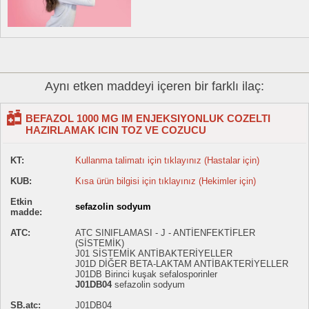
Aynı etken maddeyi içeren bir farklı ilaç:
BEFAZOL 1000 MG IM ENJEKSIYONLUK COZELTI
HAZIRLAMAK ICIN TOZ VE COZUCU
KT:
Kullanma talimatı için tıklayınız (Hastalar için)
KUB:
Kısa ürün bilgisi için tıklayınız (Hekimler için)
Etkin
sefazolin sodyum
madde:
ATC:
ATC SINIFLAMASI - J - ANTİENFEKTİFLER
(SİSTEMİK)
J01 SİSTEMİK ANTİBAKTERİYELLER
J01D DİĞER BETA-LAKTAM ANTİBAKTERİYELLER
J01DB Birinci kuşak sefalosporinler
J01DB04
sefazolin sodyum
SB.atc:
J01DB04