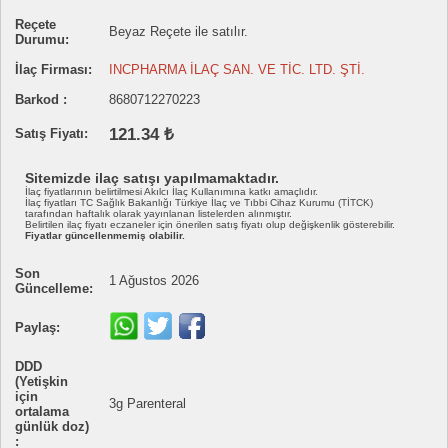
Reçete
Beyaz Reçete ile satılır.
Durumu:
İlaç Firması:
INCPHARMA İLAÇ SAN. VE TİC. LTD. ŞTİ.
Barkod :
8680712270223
121.34 ₺
Satış Fiyatı:
Sitemizde ilaç satışı yapılmamaktadır.
İlaç fiyatlarının belirtilmesi Akılcı İlaç Kullanımına katkı amaçlıdır.
İlaç fiyatları TC Sağlık Bakanlığı Türkiye İlaç ve Tıbbi Cihaz Kurumu (TİTCK)
tarafından haftalık olarak yayınlanan listelerden alınmıştır.
Belirtilen ilaç fiyatı eczaneler için önerilen satış fiyatı olup değişkenlik gösterebilir.
Fiyatlar güncellenmemiş olabilir.
Son
1 Ağustos 2026
Güncelleme:
Paylaş:
DDD
(Yetişkin
için
3g Parenteral
ortalama
günlük doz)
: