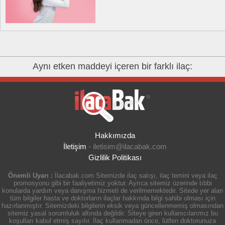
Aynı etken maddeyi içeren bir farklı ilaç:
Hakkımızda
İletişim
-
iletisim@ilacabak.com
Gizlilik Politikası
Önemli Uyarı :
İlacabak.com Sitemizde ilaç satışı, ilaç temini veya ilaç
promosyonu gibi bir faaliyetimiz yoktur. Ayrıca sitemiz üzerinde tıbbi
konularda yardım veya danışma hizmeti de verilmemektedir. Sitede yer alan
tüm bilgiler hasta ve doktorların ilaçlar hakkında bilgi sahibi olması için
hazırlanmıştır. Sitemizdeki bilgilerin eksik veya güncellenmemiş olmasından
sitemiz yasal sorumluluk altında değildir. Siteye giren kullanıcılarımız bu
koşulları kabul etmiş sayılır. İlaç kullanmadan önce, lütfen doktorunuza