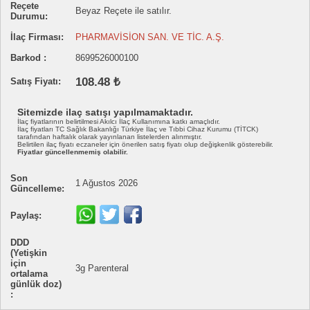
Reçete
Beyaz Reçete ile satılır.
Durumu:
İlaç Firması:
PHARMAVİSİON SAN. VE TİC. A.Ş.
Barkod :
8699526000100
108.48 ₺
Satış Fiyatı:
Sitemizde ilaç satışı yapılmamaktadır.
İlaç fiyatlarının belirtilmesi Akılcı İlaç Kullanımına katkı amaçlıdır.
İlaç fiyatları TC Sağlık Bakanlığı Türkiye İlaç ve Tıbbi Cihaz Kurumu (TİTCK)
tarafından haftalık olarak yayınlanan listelerden alınmıştır.
Belirtilen ilaç fiyatı eczaneler için önerilen satış fiyatı olup değişkenlik gösterebilir.
Fiyatlar güncellenmemiş olabilir.
Son
1 Ağustos 2026
Güncelleme:
Paylaş:
DDD
(Yetişkin
için
3g Parenteral
ortalama
günlük doz)
: