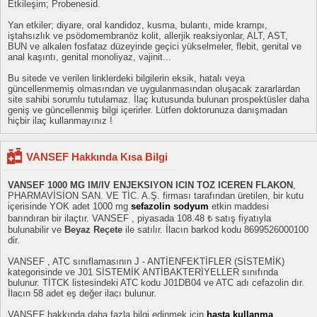
Etkileşim; Probenesid.
Yan etkiler; diyare, oral kandidoz, kusma, bulantı, mide krampı,
iştahsızlık ve psödomembranöz kolit, allerjik reaksiyonlar, ALT, AST,
BUN ve alkalen fosfataz düzeyinde geçici yükselmeler, flebit, genital ve
anal kaşıntı, genital monoliyaz, vajinit...
Bu sitede ve verilen linklerdeki bilgilerin eksik, hatalı veya
güncellenmemiş olmasından ve uygulanmasından oluşacak zararlardan
site sahibi sorumlu tutulamaz. İlaç kutusunda bulunan prospektüsler daha
geniş ve güncellenmiş bilgi içerirler. Lütfen doktorunuza danışmadan
hiçbir ilaç kullanmayınız !
VANSEF Hakkında Kısa Bilgi
VANSEF 1000 MG IM/IV ENJEKSIYON ICIN TOZ ICEREN FLAKON
,
PHARMAVİSİON SAN. VE TİC. A.Ş. firması tarafından üretilen, bir kutu
içerisinde YOK adet 1000 mg
sefazolin sodyum
etkin maddesi
barındıran bir ilaçtır. VANSEF , piyasada 108.48 ₺ satış fiyatıyla
bulunabilir ve
Beyaz Reçete
ile satılır. İlacın barkod kodu 8699526000100
dir.
VANSEF , ATC sınıflamasının J - ANTİENFEKTİFLER (SİSTEMİK)
kategorisinde ve J01 SİSTEMİK ANTİBAKTERİYELLER sınıfında
bulunur. TİTCK listesindeki ATC kodu J01DB04 ve ATC adı cefazolin dır.
İlacın 58 adet eş değer ilacı bulunur.
VANSEF hakkında daha fazla bilgi edinmek için
hasta kullanma