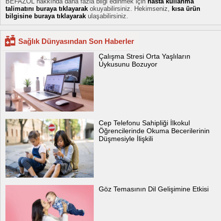
BEFAZOL hakkında daha fazla bilgi edinmek için
hasta kullanma
talimatını buraya tıklayarak
okuyabilirsiniz. Hekimseniz,
kısa ürün
bilgisine buraya tıklayarak
ulaşabilirsiniz.
Sağlık Dünyasından Son Haberler
Çalışma Stresi Orta Yaşlıların
Uykusunu Bozuyor
Cep Telefonu Sahipliği İlkokul
Öğrencilerinde Okuma Becerilerinin
Düşmesiyle İlişkili
Göz Temasının Dil Gelişimine Etkisi