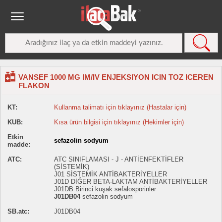
VANSEF 1000 MG IM/IV ENJEKSIYON ICIN TOZ ICEREN
FLAKON
KT:
Kullanma talimatı için tıklayınız (Hastalar için)
KUB:
Kısa ürün bilgisi için tıklayınız (Hekimler için)
Etkin
sefazolin sodyum
madde:
ATC:
ATC SINIFLAMASI - J - ANTİENFEKTİFLER
(SİSTEMİK)
J01 SİSTEMİK ANTİBAKTERİYELLER
J01D DİĞER BETA-LAKTAM ANTİBAKTERİYELLER
J01DB Birinci kuşak sefalosporinler
J01DB04
sefazolin sodyum
SB.atc:
J01DB04