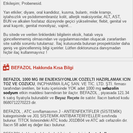
Etkileşim; Probenesid.
Yan etkiler; diyare, oral kandidoz, kusma, bulantı, mide krampı,
iştahsızlık ve psödomembranöz kolit, allerjik reaksiyonlar, ALT, AST,
BUN ve alkalen fosfataz düzeyinde geçici yükselmeler, flebit, genital ve
anal kaşıntı, genital monoliyaz, vajinit...
Bu sitede ve verilen linklerdeki bilgilerin eksik, hatalı veya
güncellenmemiş olmasından ve uygulanmasından oluşacak zararlardan
site sahibi sorumlu tutulamaz. İlaç kutusunda bulunan prospektüsler daha
geniş ve güncellenmiş bilgi içerirler. Lütfen doktorunuza danışmadan
hiçbir ilaç kullanmayınız !
BEFAZOL Hakkında Kısa Bilgi
BEFAZOL 1000 MG IM ENJEKSIYONLUK COZELTI HAZIRLAMAK ICIN
TOZ VE COZUCU
, INCPHARMA İLAÇ SAN. VE TİC. LTD. ŞTİ. firması
tarafından üretilen, bir kutu içerisinde YOK adet 1000 mg
sefazolin
sodyum
etkin maddesi barındıran bir ilaçtır. BEFAZOL , piyasada 121.34
₺ satış fiyatıyla bulunabilir ve
Beyaz Reçete
ile satılır. İlacın barkod kodu
8680712270223 dir.
BEFAZOL , ATC sınıflamasının J - ANTİENFEKTİFLER (SİSTEMİK)
kategorisinde ve J01 SİSTEMİK ANTİBAKTERİYELLER sınıfında
bulunur. TİTCK listesindeki ATC kodu J01DB04 ve ATC adı cefazolin dır.
İlacın 58 adet eş değer ilacı bulunur.