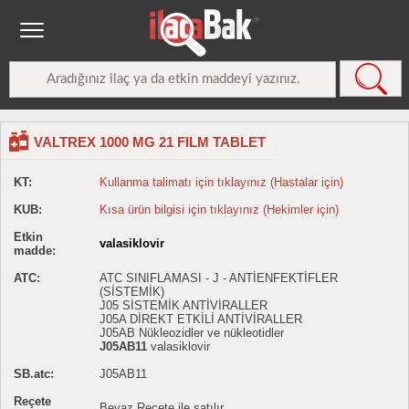
VALTREX 1000 MG 21 FILM TABLET
KT:
Kullanma talimatı için tıklayınız (Hastalar için)
KUB:
Kısa ürün bilgisi için tıklayınız (Hekimler için)
Etkin
valasiklovir
madde:
ATC:
ATC SINIFLAMASI - J - ANTİENFEKTİFLER
(SİSTEMİK)
J05 SİSTEMİK ANTİVİRALLER
J05A DİREKT ETKİLİ ANTİVİRALLER
J05AB Nükleozidler ve nükleotidler
J05AB11
valasiklovir
SB.atc:
J05AB11
Reçete
Beyaz Reçete ile satılır.