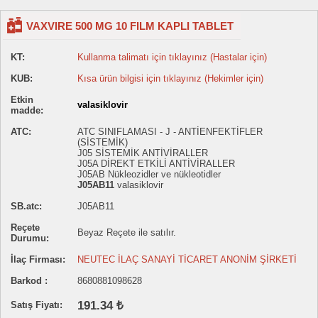
VAXVIRE 500 MG 10 FILM KAPLI TABLET
KT:
Kullanma talimatı için tıklayınız (Hastalar için)
KUB:
Kısa ürün bilgisi için tıklayınız (Hekimler için)
Etkin
valasiklovir
madde:
ATC:
ATC SINIFLAMASI - J - ANTİENFEKTİFLER
(SİSTEMİK)
J05 SİSTEMİK ANTİVİRALLER
J05A DİREKT ETKİLİ ANTİVİRALLER
J05AB Nükleozidler ve nükleotidler
J05AB11
valasiklovir
SB.atc:
J05AB11
Reçete
Beyaz Reçete ile satılır.
Durumu:
İlaç Firması:
NEUTEC İLAÇ SANAYİ TİCARET ANONİM ŞİRKETİ
Barkod :
8680881098628
191.34 ₺
Satış Fiyatı: