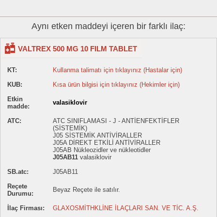
Aynı etken maddeyi içeren bir farklı ilaç:
VALTREX 500 MG 10 FILM TABLET
KT:
Kullanma talimatı için tıklayınız (Hastalar için)
KUB:
Kısa ürün bilgisi için tıklayınız (Hekimler için)
Etkin
valasiklovir
madde:
ATC:
ATC SINIFLAMASI - J - ANTİENFEKTİFLER
(SİSTEMİK)
J05 SİSTEMİK ANTİVİRALLER
J05A DİREKT ETKİLİ ANTİVİRALLER
J05AB Nükleozidler ve nükleotidler
J05AB11
valasiklovir
SB.atc:
J05AB11
Reçete
Beyaz Reçete ile satılır.
Durumu:
İlaç Firması:
GLAXOSMİTHKLİNE İLAÇLARI SAN. VE TİC. A.Ş.