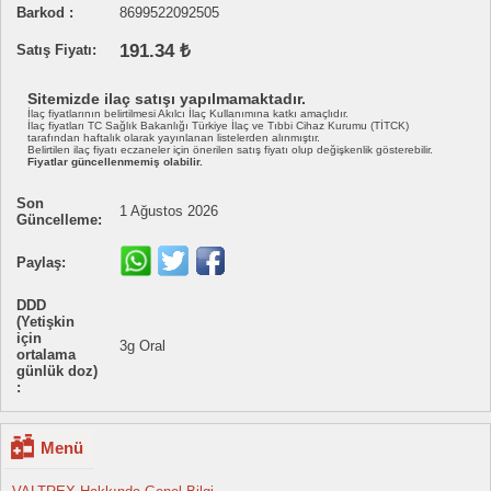
Barkod :
8699522092505
191.34 ₺
Satış Fiyatı:
Sitemizde ilaç satışı yapılmamaktadır.
İlaç fiyatlarının belirtilmesi Akılcı İlaç Kullanımına katkı amaçlıdır.
İlaç fiyatları TC Sağlık Bakanlığı Türkiye İlaç ve Tıbbi Cihaz Kurumu (TİTCK)
tarafından haftalık olarak yayınlanan listelerden alınmıştır.
Belirtilen ilaç fiyatı eczaneler için önerilen satış fiyatı olup değişkenlik gösterebilir.
Fiyatlar güncellenmemiş olabilir.
Son
1 Ağustos 2026
Güncelleme:
Paylaş:
DDD
(Yetişkin
için
3g Oral
ortalama
günlük doz)
:
Menü