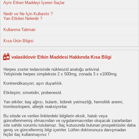
Aynı Etken Maddeyi İçeren İlaçlar
Nedir ve Ne İçin Kullanılır ?
Yan Etkileri Nelerdir ?
Kullanma Talimatı
Kısa Ürün Bilgisi
valasiklovir Etkin Maddesi Hakkında Kısa Bilgi
Herpes zoster tedavisinde nükleozid analoğu antiviral.
Yetişkinde herpes simplekste 2 x 500mg, zonada 3 x x1000mg.
Kontrendikasyon; aşırı duyarlılık.
Etkileşim; simetidin, probenesid.
Yan etkiler; baş ağrısı, bulantı, böbrek yetmezliği, hemolitik anemi,
trombositopeni, allerjik reaksiyonlar.
Bu sitede ve verilen linklerdeki bilgilerin eksik, hatalı veya
güncellenmemiş olmasından ve uygulanmasından oluşacak zararlardan
site sahibi sorumlu tutulamaz. İlaç kutusunda bulunan prospektüsler daha
geniş ve güncellenmiş bilgi içerirler. Lütfen doktorunuza danışmadan
hiçbir ilaç kullanmayınız !