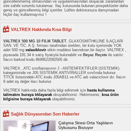
güncellenmemiş olmasından ve uygulanmasından oluşacak zararlardan
site sahibi sorumlu tutulamaz. İlaç kutusunda bulunan prospektüsler daha
geniş ve güncellenmiş bilgi içerirler. Lütfen doktorunuza danışmadan
hiçbir ilaç kullanmayınız !
VALTREX Hakkında Kısa Bilgi
VALTREX 500 MG 10 FILM TABLET
, GLAXOSMİTHKLİNE İLAÇLARI
SAN. VE TİC. A.Ş. firması tarafından üretilen, bir kutu içerisinde YOK
adet 500 mg
valasiklovir
etkin maddesi barındıran bir ilaçtır. VALTREX ,
piyasada 191.34 ₺ satış fiyatıyla bulunabilir ve
Beyaz Reçete
ile satılır.
İlacın barkod kodu 8699522092505 dir.
VALTREX , ATC sınıflamasının J - ANTİENFEKTİFLER (SİSTEMİK)
kategorisinde ve J05 SİSTEMİK ANTİVİRALLER sınıfında bulunur.
TİTCK listesindeki ATC kodu J05AB11 ve ATC adı valaciclovir dır. İlacın
9 adet eş değer ilacı bulunur.
VALTREX hakkında daha fazla bilgi edinmek için
hasta kullanma
talimatını buraya tıklayarak
okuyabilirsiniz. Hekimseniz,
kısa ürün
bilgisine buraya tıklayarak
ulaşabilirsiniz.
Sağlık Dünyasından Son Haberler
Çalışma Stresi Orta Yaşlıların
Uykusunu Bozuyor