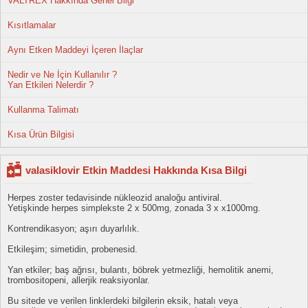
VALTREX Hakkında Genel Bilgi
Kısıtlamalar
Aynı Etken Maddeyi İçeren İlaçlar
Nedir ve Ne İçin Kullanılır ?
Yan Etkileri Nelerdir ?
Kullanma Talimatı
Kısa Ürün Bilgisi
valasiklovir Etkin Maddesi Hakkında Kısa Bilgi
Herpes zoster tedavisinde nükleozid analoğu antiviral.
Yetişkinde herpes simplekste 2 x 500mg, zonada 3 x x1000mg.
Kontrendikasyon; aşırı duyarlılık.
Etkileşim; simetidin, probenesid.
Yan etkiler; baş ağrısı, bulantı, böbrek yetmezliği, hemolitik anemi,
trombositopeni, allerjik reaksiyonlar.
Bu sitede ve verilen linklerdeki bilgilerin eksik, hatalı veya