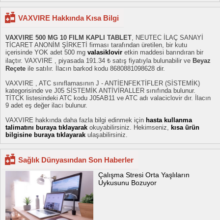
VAXVIRE Hakkında Kısa Bilgi
VAXVIRE 500 MG 10 FILM KAPLI TABLET
, NEUTEC İLAÇ SANAYİ
TİCARET ANONİM ŞİRKETİ firması tarafından üretilen, bir kutu
içerisinde YOK adet 500 mg
valasiklovir
etkin maddesi barındıran bir
ilaçtır. VAXVIRE , piyasada 191.34 ₺ satış fiyatıyla bulunabilir ve
Beyaz
Reçete
ile satılır. İlacın barkod kodu 8680881098628 dir.
VAXVIRE , ATC sınıflamasının J - ANTİENFEKTİFLER (SİSTEMİK)
kategorisinde ve J05 SİSTEMİK ANTİVİRALLER sınıfında bulunur.
TİTCK listesindeki ATC kodu J05AB11 ve ATC adı valaciclovir dır. İlacın
9 adet eş değer ilacı bulunur.
VAXVIRE hakkında daha fazla bilgi edinmek için
hasta kullanma
talimatını buraya tıklayarak
okuyabilirsiniz. Hekimseniz,
kısa ürün
bilgisine buraya tıklayarak
ulaşabilirsiniz.
Sağlık Dünyasından Son Haberler
Çalışma Stresi Orta Yaşlıların
Uykusunu Bozuyor