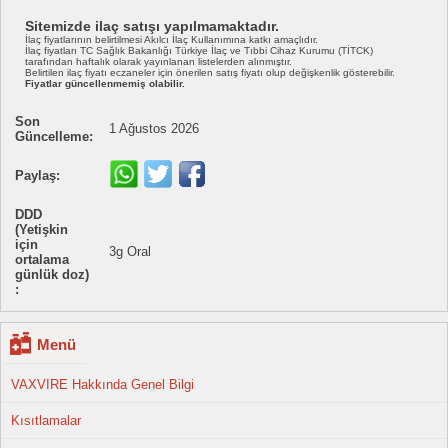
Sitemizde ilaç satışı yapılmamaktadır.
İlaç fiyatlarının belirtilmesi Akılcı İlaç Kullanımına katkı amaçlıdır.
İlaç fiyatları TC Sağlık Bakanlığı Türkiye İlaç ve Tıbbi Cihaz Kurumu (TİTCK)
tarafından haftalık olarak yayınlanan listelerden alınmıştır.
Belirtilen ilaç fiyatı eczaneler için önerilen satış fiyatı olup değişkenlik gösterebilir.
Fiyatlar güncellenmemiş olabilir.
Son
1 Ağustos 2026
Güncelleme:
Paylaş:
DDD
(Yetişkin
için
3g Oral
ortalama
günlük doz)
:
Menü
VAXVIRE Hakkında Genel Bilgi
Kısıtlamalar