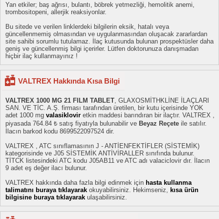
Yan etkiler; baş ağrısı, bulantı, böbrek yetmezliği, hemolitik anemi,
trombositopeni, allerjik reaksiyonlar.
Bu sitede ve verilen linklerdeki bilgilerin eksik, hatalı veya
güncellenmemiş olmasından ve uygulanmasından oluşacak zararlardan
site sahibi sorumlu tutulamaz. İlaç kutusunda bulunan prospektüsler daha
geniş ve güncellenmiş bilgi içerirler. Lütfen doktorunuza danışmadan
hiçbir ilaç kullanmayınız !
VALTREX Hakkında Kısa Bilgi
VALTREX 1000 MG 21 FILM TABLET
, GLAXOSMİTHKLİNE İLAÇLARI
SAN. VE TİC. A.Ş. firması tarafından üretilen, bir kutu içerisinde YOK
adet 1000 mg
valasiklovir
etkin maddesi barındıran bir ilaçtır. VALTREX ,
piyasada 764.84 ₺ satış fiyatıyla bulunabilir ve
Beyaz Reçete
ile satılır.
İlacın barkod kodu 8699522097524 dir.
VALTREX , ATC sınıflamasının J - ANTİENFEKTİFLER (SİSTEMİK)
kategorisinde ve J05 SİSTEMİK ANTİVİRALLER sınıfında bulunur.
TİTCK listesindeki ATC kodu J05AB11 ve ATC adı valaciclovir dır. İlacın
9 adet eş değer ilacı bulunur.
VALTREX hakkında daha fazla bilgi edinmek için
hasta kullanma
talimatını buraya tıklayarak
okuyabilirsiniz. Hekimseniz,
kısa ürün
bilgisine buraya tıklayarak
ulaşabilirsiniz.