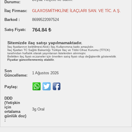
Durumu:
İlaç Firması:
GLAXOSMİTHKLİNE İLAÇLARI SAN. VE TİC. A.Ş.
Barkod :
8699522097524
764.84 ₺
Satış Fiyatı:
Sitemizde ilaç satışı yapılmamaktadır.
İlaç fiyatlarının belirtilmesi Akılcı İlaç Kullanımına katkı amaçlıdır.
İlaç fiyatları TC Sağlık Bakanlığı Türkiye İlaç ve Tıbbi Cihaz Kurumu (TİTCK)
tarafından haftalık olarak yayınlanan listelerden alınmıştır.
Belirtilen ilaç fiyatı eczaneler için önerilen satış fiyatı olup değişkenlik gösterebilir.
Fiyatlar güncellenmemiş olabilir.
Son
1 Ağustos 2026
Güncelleme:
Paylaş:
DDD
(Yetişkin
için
3g Oral
ortalama
günlük doz)
: