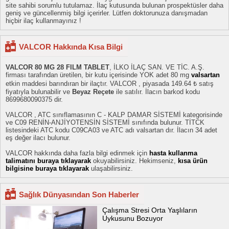
site sahibi sorumlu tutulamaz. İlaç kutusunda bulunan prospektüsler daha
geniş ve güncellenmiş bilgi içerirler. Lütfen doktorunuza danışmadan
hiçbir ilaç kullanmayınız !
VALCOR Hakkında Kısa Bilgi
VALCOR 80 MG 28 FILM TABLET
, İLKO İLAÇ SAN. VE TİC. A.Ş.
firması tarafından üretilen, bir kutu içerisinde YOK adet 80 mg
valsartan
etkin maddesi barındıran bir ilaçtır. VALCOR , piyasada 149.64 ₺ satış
fiyatıyla bulunabilir ve
Beyaz Reçete
ile satılır. İlacın barkod kodu
8699680090375 dir.
VALCOR , ATC sınıflamasının C - KALP DAMAR SİSTEMİ kategorisinde
ve C09 RENİN-ANJİYOTENSİN SİSTEMİ sınıfında bulunur. TİTCK
listesindeki ATC kodu C09CA03 ve ATC adı valsartan dır. İlacın 34 adet
eş değer ilacı bulunur.
VALCOR hakkında daha fazla bilgi edinmek için
hasta kullanma
talimatını buraya tıklayarak
okuyabilirsiniz. Hekimseniz,
kısa ürün
bilgisine buraya tıklayarak
ulaşabilirsiniz.
Sağlık Dünyasından Son Haberler
Çalışma Stresi Orta Yaşlıların
Uykusunu Bozuyor