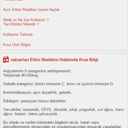
Aynı Etken Maddeyi İçeren İlaçlar
Nedir ve Ne İçin Kullanılır ?
Yan Etkileri Nelerdir ?
Kullanma Talimatı
Kısa Ürün Bilgisi
valsartan Etkin Maddesi Hakkında Kısa Bilgi
Anjiyotensin II antagonisti antihipertansif.
Yetişkinde 80-160mg.
Gebelik kategorisi; birinci trimestre C, ikinci ve üçüncü trimestre D.
Kontrendikasyon; aşırı duyarlılık, gebelik.
Etkileşim; potasyum tutucu diüretikler.
Yan etkiler; sersemlik, ÜSYE, öksürük, ishal, yorgunluk, sırt ağrısı, karın
ağrısı, bulantı, ödem,uykusuzluk...
Bu sitede ve verilen linklerdeki bilgilerin eksik, hatalı veya
güncellenmemiş olmasından ve uygulanmasından oluşacak zararlardan