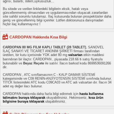
ağrısı, bulantı, ödem,uykusuzluk...
Bu sitede ve verilen linklerdeki bilgilerin eksik, hatalı veya
güncellenmemiş olmasından ve uygulanmasından oluşacak zararlardan
site sahibi sorumlu tutulamaz. İlaç kutusunda bulunan prospektüsler daha
geniş ve güncellenmiş bilgi içerirler. Lütfen doktorunuza danışmadan
hiçbir ilaç kullanmayınız !
CARDOPAN Hakkında Kısa Bilgi
CARDOPAN 80 MG FILM KAPLI TABLET (28 TABLET)
, SANOVEL
İLAÇ SANAYİ VE TİCARET ANONİM ŞİRKETİ firması tarafından
üretilen, bir kutu içerisinde YOK adet 80 mg
valsartan
etkin maddesi
barındıran bir ilaçtır. CARDOPAN , piyasada 218.66 ₺ satış fiyatıyla
bulunabilir ve
Beyaz Reçete
ile satılır. İlacın barkod kodu 8699536091266
dir.
CARDOPAN , ATC sınıflamasının C - KALP DAMAR SİSTEMİ
kategorisinde ve C09 RENİN-ANJİYOTENSİN SİSTEMİ sınıfında bulunur.
TİTCK listesindeki ATC kodu C09CA03 ve ATC adı valsartan dır. İlacın 34
adet eş değer ilacı bulunur.
CARDOPAN hakkında daha fazla bilgi edinmek için
hasta kullanma
talimatını buraya tıklayarak
okuyabilirsiniz. Hekimseniz,
kısa ürün
bilgisine buraya tıklayarak
ulaşabilirsiniz.