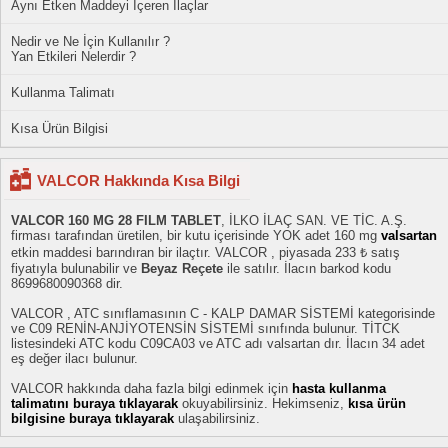
Aynı Etken Maddeyi İçeren İlaçlar
Nedir ve Ne İçin Kullanılır ?
Yan Etkileri Nelerdir ?
Kullanma Talimatı
Kısa Ürün Bilgisi
VALCOR Hakkında Kısa Bilgi
VALCOR 160 MG 28 FILM TABLET
, İLKO İLAÇ SAN. VE TİC. A.Ş.
firması tarafından üretilen, bir kutu içerisinde YOK adet 160 mg
valsartan
etkin maddesi barındıran bir ilaçtır. VALCOR , piyasada 233 ₺ satış
fiyatıyla bulunabilir ve
Beyaz Reçete
ile satılır. İlacın barkod kodu
8699680090368 dir.
VALCOR , ATC sınıflamasının C - KALP DAMAR SİSTEMİ kategorisinde
ve C09 RENİN-ANJİYOTENSİN SİSTEMİ sınıfında bulunur. TİTCK
listesindeki ATC kodu C09CA03 ve ATC adı valsartan dır. İlacın 34 adet
eş değer ilacı bulunur.
VALCOR hakkında daha fazla bilgi edinmek için
hasta kullanma
talimatını buraya tıklayarak
okuyabilirsiniz. Hekimseniz,
kısa ürün
bilgisine buraya tıklayarak
ulaşabilirsiniz.