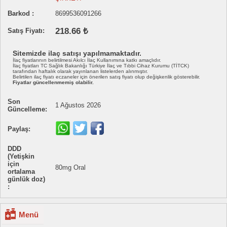
Barkod :
8699536091266
218.66 ₺
Satış Fiyatı:
Sitemizde ilaç satışı yapılmamaktadır.
İlaç fiyatlarının belirtilmesi Akılcı İlaç Kullanımına katkı amaçlıdır.
İlaç fiyatları TC Sağlık Bakanlığı Türkiye İlaç ve Tıbbi Cihaz Kurumu (TİTCK)
tarafından haftalık olarak yayınlanan listelerden alınmıştır.
Belirtilen ilaç fiyatı eczaneler için önerilen satış fiyatı olup değişkenlik gösterebilir.
Fiyatlar güncellenmemiş olabilir.
Son
1 Ağustos 2026
Güncelleme:
Paylaş:
DDD
(Yetişkin
için
80mg Oral
ortalama
günlük doz)
:
Menü