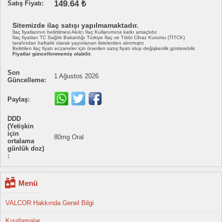
149.64 ₺
Satış Fiyatı:
Sitemizde ilaç satışı yapılmamaktadır.
İlaç fiyatlarının belirtilmesi Akılcı İlaç Kullanımına katkı amaçlıdır.
İlaç fiyatları TC Sağlık Bakanlığı Türkiye İlaç ve Tıbbi Cihaz Kurumu (TİTCK)
tarafından haftalık olarak yayınlanan listelerden alınmıştır.
Belirtilen ilaç fiyatı eczaneler için önerilen satış fiyatı olup değişkenlik gösterebilir.
Fiyatlar güncellenmemiş olabilir.
Son
1 Ağustos 2026
Güncelleme:
Paylaş:
DDD
(Yetişkin
için
80mg Oral
ortalama
günlük doz)
:
Menü
VALCOR Hakkında Genel Bilgi
Kısıtlamalar