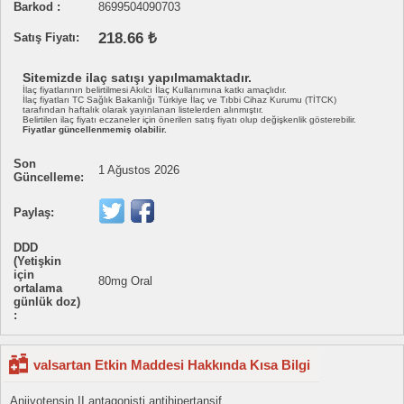
Barkod :
8699504090703
218.66 ₺
Satış Fiyatı:
Sitemizde ilaç satışı yapılmamaktadır.
İlaç fiyatlarının belirtilmesi Akılcı İlaç Kullanımına katkı amaçlıdır.
İlaç fiyatları TC Sağlık Bakanlığı Türkiye İlaç ve Tıbbi Cihaz Kurumu (TİTCK)
tarafından haftalık olarak yayınlanan listelerden alınmıştır.
Belirtilen ilaç fiyatı eczaneler için önerilen satış fiyatı olup değişkenlik gösterebilir.
Fiyatlar güncellenmemiş olabilir.
Son
1 Ağustos 2026
Güncelleme:
Paylaş:
DDD
(Yetişkin
için
80mg Oral
ortalama
günlük doz)
:
valsartan Etkin Maddesi Hakkında Kısa Bilgi
Anjiyotensin II antagonisti antihipertansif.