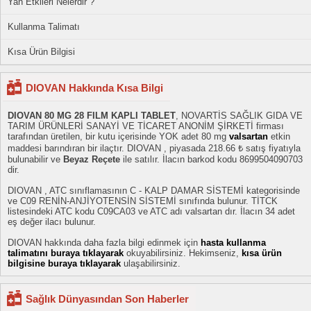
Yan Etkileri Nelerdir ?
Kullanma Talimatı
Kısa Ürün Bilgisi
DIOVAN Hakkında Kısa Bilgi
DIOVAN 80 MG 28 FILM KAPLI TABLET
, NOVARTİS SAĞLIK GIDA VE
TARIM ÜRÜNLERİ SANAYİ VE TİCARET ANONİM ŞİRKETİ firması
tarafından üretilen, bir kutu içerisinde YOK adet 80 mg
valsartan
etkin
maddesi barındıran bir ilaçtır. DIOVAN , piyasada 218.66 ₺ satış fiyatıyla
bulunabilir ve
Beyaz Reçete
ile satılır. İlacın barkod kodu 8699504090703
dir.
DIOVAN , ATC sınıflamasının C - KALP DAMAR SİSTEMİ kategorisinde
ve C09 RENİN-ANJİYOTENSİN SİSTEMİ sınıfında bulunur. TİTCK
listesindeki ATC kodu C09CA03 ve ATC adı valsartan dır. İlacın 34 adet
eş değer ilacı bulunur.
DIOVAN hakkında daha fazla bilgi edinmek için
hasta kullanma
talimatını buraya tıklayarak
okuyabilirsiniz. Hekimseniz,
kısa ürün
bilgisine buraya tıklayarak
ulaşabilirsiniz.
Sağlık Dünyasından Son Haberler