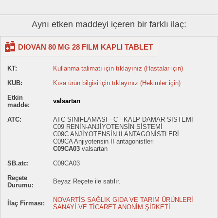
Aynı etken maddeyi içeren bir farklı ilaç:
DIOVAN 80 MG 28 FILM KAPLI TABLET
KT:
Kullanma talimatı için tıklayınız (Hastalar için)
KUB:
Kısa ürün bilgisi için tıklayınız (Hekimler için)
Etkin
valsartan
madde:
ATC:
ATC SINIFLAMASI - C - KALP DAMAR SİSTEMİ
C09 RENİN-ANJİYOTENSİN SİSTEMİ
C09C ANJİYOTENSİN II ANTAGONİSTLERİ
C09CA Anjiyotensin II antagonistleri
C09CA03
valsartan
SB.atc:
C09CA03
Reçete
Beyaz Reçete ile satılır.
Durumu:
NOVARTİS SAĞLIK GIDA VE TARIM ÜRÜNLERİ
İlaç Firması:
SANAYİ VE TİCARET ANONİM ŞİRKETİ