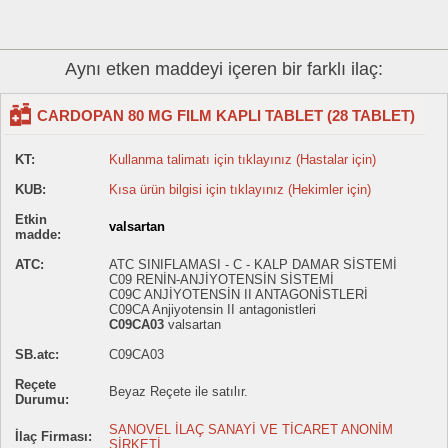
Aynı etken maddeyi içeren bir farklı ilaç:
CARDOPAN 80 MG FILM KAPLI TABLET (28 TABLET)
KT:
Kullanma talimatı için tıklayınız (Hastalar için)
KUB:
Kısa ürün bilgisi için tıklayınız (Hekimler için)
Etkin
valsartan
madde:
ATC:
ATC SINIFLAMASI - C - KALP DAMAR SİSTEMİ
C09 RENİN-ANJİYOTENSİN SİSTEMİ
C09C ANJİYOTENSİN II ANTAGONİSTLERİ
C09CA Anjiyotensin II antagonistleri
C09CA03
valsartan
SB.atc:
C09CA03
Reçete
Beyaz Reçete ile satılır.
Durumu:
SANOVEL İLAÇ SANAYİ VE TİCARET ANONİM
İlaç Firması:
ŞİRKETİ