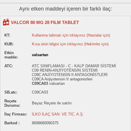
Aynı etken maddeyi içeren bir farklı ilaç:
VALCOR 80 MG 28 FILM TABLET
KT:
Kullanma talimatı için tıklayınız (Hastalar için)
KUB:
Kısa ürün bilgisi için tıklayınız (Hekimler için)
Etkin
valsartan
madde:
ATC:
ATC SINIFLAMASI - C - KALP DAMAR SİSTEMİ
C09 RENİN-ANJİYOTENSİN SİSTEMİ
C09C ANJİYOTENSİN II ANTAGONİSTLERİ
C09CA Anjiyotensin II antagonistleri
C09CA03
valsartan
SB.atc:
C09CA03
Reçete
Beyaz Reçete ile satılır.
Durumu:
İlaç Firması:
İLKO İLAÇ SAN. VE TİC. A.Ş.
Barkod :
8699680090375