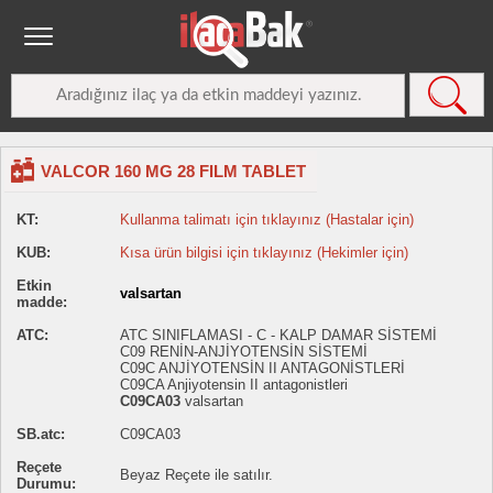
VALCOR 160 MG 28 FILM TABLET
KT:
Kullanma talimatı için tıklayınız (Hastalar için)
KUB:
Kısa ürün bilgisi için tıklayınız (Hekimler için)
Etkin
valsartan
madde:
ATC:
ATC SINIFLAMASI - C - KALP DAMAR SİSTEMİ
C09 RENİN-ANJİYOTENSİN SİSTEMİ
C09C ANJİYOTENSİN II ANTAGONİSTLERİ
C09CA Anjiyotensin II antagonistleri
C09CA03
valsartan
SB.atc:
C09CA03
Reçete
Beyaz Reçete ile satılır.
Durumu: