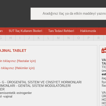
arı
SUT İlaç Kullanım İlkeleri
Tanı Tedavi Rehberi
Hakkımızda
G
H
I
J
K
L
M
N
O
P
R
AJINAL TABLET
VA
n tıklayınız (Hastalar için)
TA
Tİ
n tıklayınız (Hekimler için)
üre
est
ila
fiy
 - G - ÜROGENİTAL SİSTEM VE CİNSİYET HORMONLARI
İl
RMONLARI - GENİTAL SİSTEM MODÜLATÖRLERİ
LER
VA
misentetik estrogenler
ÜR
l -vajinal
HO
HO