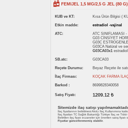
FEMIJEL 1,5 MG/2,5 G JEL (80 G)
KUB ve KT:
Kısa Ürün Bilgisi ( K
Etkin madde:
estradiol -vajinal
ATC:
ATC SINIFLAMASI 
G03 CİNSİYET HOR
G03C ESTROGENL
G03CA Natüral ve sem
G03CA03x1
estradiol
SB.atc:
G03CA03
Reçete Durumu:
Beyaz Reçete ile satıl
İlaç Firması:
KOÇAK FARMA İLAÇ
Barkod :
8699828340058
1209.12 ₺
Satış Fiyatı:
Sitemizde ilaç satışı yapılmamaktadı
İlaç fiyatlarının belirtilmesi Akılcı İlaç Kullanımına katk
İlaç fiyatları TC Sağlık Bakanlığı Türkiye İlaç ve Tıbb
Belirtilen ilaç fiyatı eczaneler için önerilen satış fiyatı
Fiyatlar güncellenmemiş olabilir.