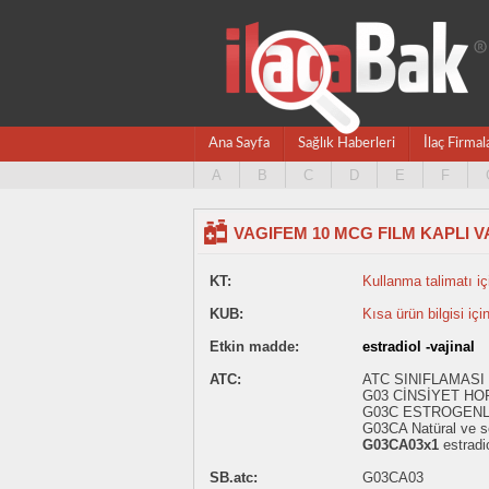
Ana Sayfa
Sağlık Haberleri
İlaç Firmal
A
B
C
D
E
F
VAGIFEM 10 MCG FILM KAPLI V
KT:
Kullanma talimatı içi
KUB:
Kısa ürün bilgisi içi
Etkin madde:
estradiol -vajinal
ATC:
ATC SINIFLAMASI
G03 CİNSİYET HO
G03C ESTROGEN
G03CA Natüral ve se
G03CA03x1
estradio
SB.atc:
G03CA03