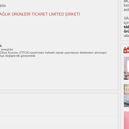
MO
li
ılır.
est
ĞLIK ÜRÜNLERİ TİCARET LİMİTED ŞİRKETİ
VA
içi
tı
ür
ula
r.
ı amaçlıdır.
i Cihaz Kurumu (TİTCK) tarafından haftalık olarak yayınlanan listelerden alınmıştır.
 olup değişkenlik gösterebilir.