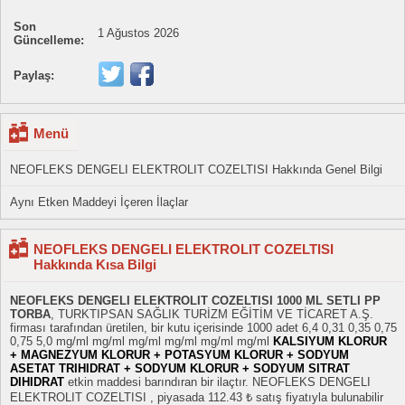
Son
1 Ağustos 2026
Güncelleme:
Paylaş:
Menü
NEOFLEKS DENGELI ELEKTROLIT COZELTISI Hakkında Genel Bilgi
Aynı Etken Maddeyi İçeren İlaçlar
NEOFLEKS DENGELI ELEKTROLIT COZELTISI
Hakkında Kısa Bilgi
NEOFLEKS DENGELI ELEKTROLIT COZELTISI 1000 ML SETLI PP
TORBA
, TURKTIPSAN SAĞLIK TURİZM EĞİTİM VE TİCARET A.Ş.
firması tarafından üretilen, bir kutu içerisinde 1000 adet 6,4 0,31 0,35 0,75
0,75 5,0 mg/ml mg/ml mg/ml mg/ml mg/ml mg/ml
KALSIYUM KLORUR
+ MAGNEZYUM KLORUR + POTASYUM KLORUR + SODYUM
ASETAT TRIHIDRAT + SODYUM KLORUR + SODYUM SITRAT
DIHIDRAT
etkin maddesi barındıran bir ilaçtır. NEOFLEKS DENGELI
ELEKTROLIT COZELTISI , piyasada 112.43 ₺ satış fiyatıyla bulunabilir