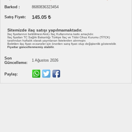
Barkod :
8680836323454
145.05 ₺
Satış Fiyatı:
Sitemizde ilaç satışı yapılmamaktadır.
İlaç fiyatlarının belirtilmesi Akılcı İlaç Kullanımına katkı amaçlıdır.
İlaç fiyatları TC Sağlık Bakanlığı Türkiye İlaç ve Tıbbi Cihaz Kurumu (TİTCK)
tarafından haftalık olarak yayınlanan listelerden alınmıştır.
Belirtilen ilaç fiyatı eczaneler için önerilen satış fiyatı olup değişkenlik gösterebilir.
Fiyatlar güncellenmemiş olabilir.
Son
1 Ağustos 2026
Güncelleme:
Paylaş: