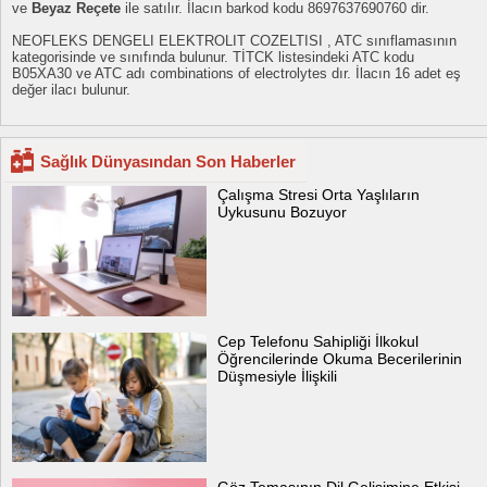
ve
Beyaz Reçete
ile satılır. İlacın barkod kodu 8697637690760 dir.
NEOFLEKS DENGELI ELEKTROLIT COZELTISI , ATC sınıflamasının
kategorisinde ve sınıfında bulunur. TİTCK listesindeki ATC kodu
B05XA30 ve ATC adı combinations of electrolytes dır. İlacın 16 adet eş
değer ilacı bulunur.
Sağlık Dünyasından Son Haberler
Çalışma Stresi Orta Yaşlıların
Uykusunu Bozuyor
Cep Telefonu Sahipliği İlkokul
Öğrencilerinde Okuma Becerilerinin
Düşmesiyle İlişkili
Göz Temasının Dil Gelişimine Etkisi