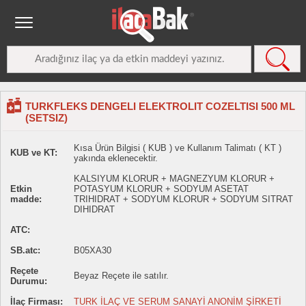
TURKFLEKS DENGELI ELEKTROLIT COZELTISI 500 ML
(SETSIZ)
Kısa Ürün Bilgisi ( KUB ) ve Kullanım Talimatı ( KT )
KUB ve KT:
yakında eklenecektir.
KALSIYUM KLORUR + MAGNEZYUM KLORUR +
Etkin
POTASYUM KLORUR + SODYUM ASETAT
madde:
TRIHIDRAT + SODYUM KLORUR + SODYUM SITRAT
DIHIDRAT
ATC:
SB.atc:
B05XA30
Reçete
Beyaz Reçete ile satılır.
Durumu:
İlaç Firması:
TURK İLAÇ VE SERUM SANAYİ ANONİM ŞİRKETİ