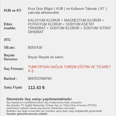
Kısa Ürün Bilgisi ( KUB ) ve Kullanım Talimatı ( KT )
KUB ve KT:
yakında eklenecektir.
KALSIYUM KLORUR + MAGNEZYUM KLORUR +
Etkin
POTASYUM KLORUR + SODYUM ASETAT
madde:
TRIHIDRAT + SODYUM KLORUR + SODYUM SITRAT
DIHIDRAT
ATC:
SB.atc:
B05XA30
Reçete
Beyaz Reçete ile satılır.
Durumu:
TURKTIPSAN SAĞLIK TURİZM EĞİTİM VE TİCARET
İlaç Firması:
A.Ş.
Barkod :
8697637690760
112.43 ₺
Satış Fiyatı:
Sitemizde ilaç satışı yapılmamaktadır.
İlaç fiyatlarının belirtilmesi Akılcı İlaç Kullanımına katkı amaçlıdır.
İlaç fiyatları TC Sağlık Bakanlığı Türkiye İlaç ve Tıbbi Cihaz Kurumu (TİTCK)
tarafından haftalık olarak yayınlanan listelerden alınmıştır.
Belirtilen ilaç fiyatı eczaneler için önerilen satış fiyatı olup değişkenlik gösterebilir.
Fiyatlar güncellenmemiş olabilir.