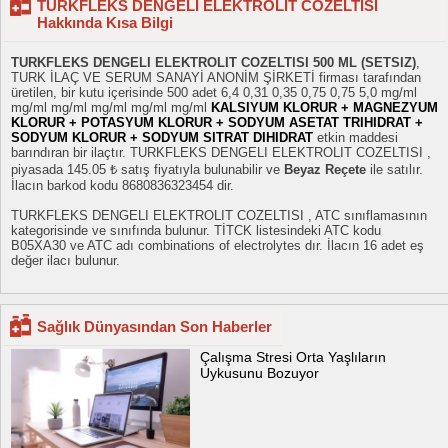
TURKFLEKS DENGELI ELEKTROLIT COZELTISI
Hakkında Kısa Bilgi
TURKFLEKS DENGELI ELEKTROLIT COZELTISI 500 ML (SETSIZ)
,
TURK İLAÇ VE SERUM SANAYİ ANONİM ŞİRKETİ firması tarafından
üretilen, bir kutu içerisinde 500 adet 6,4 0,31 0,35 0,75 0,75 5,0 mg/ml
mg/ml mg/ml mg/ml mg/ml mg/ml
KALSIYUM KLORUR + MAGNEZYUM
KLORUR + POTASYUM KLORUR + SODYUM ASETAT TRIHIDRAT +
SODYUM KLORUR + SODYUM SITRAT DIHIDRAT
etkin maddesi
barındıran bir ilaçtır. TURKFLEKS DENGELI ELEKTROLIT COZELTISI ,
piyasada 145.05 ₺ satış fiyatıyla bulunabilir ve
Beyaz Reçete
ile satılır.
İlacın barkod kodu 8680836323454 dir.
TURKFLEKS DENGELI ELEKTROLIT COZELTISI , ATC sınıflamasının
kategorisinde ve sınıfında bulunur. TİTCK listesindeki ATC kodu
B05XA30 ve ATC adı combinations of electrolytes dır. İlacın 16 adet eş
değer ilacı bulunur.
Sağlık Dünyasından Son Haberler
Çalışma Stresi Orta Yaşlıların
Uykusunu Bozuyor