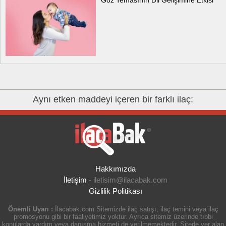
Aynı etken maddeyi içeren bir farklı ilaç:
Hakkımızda
İletişim
-
iletisim@ilacabak.com
Gizlilik Politikası
Önemli Uyarı :
İlacabak.com Sitemizde ilaç satışı, ilaç temini veya ilaç
promosyonu gibi bir faaliyetimiz yoktur. Ayrıca sitemiz üzerinde tıbbi
konularda yardım veya danışma hizmeti de verilmemektedir. Sitede yer alan