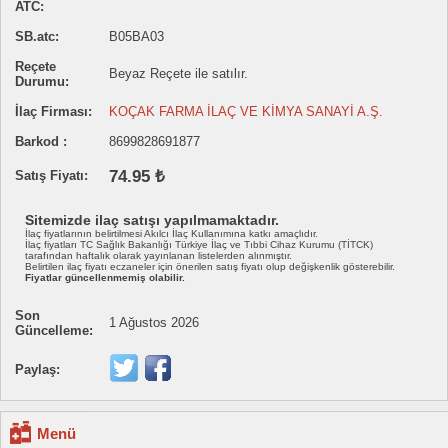
ATC:
SB.atc:
B05BA03
Reçete
Beyaz Reçete ile satılır.
Durumu:
İlaç Firması:
KOÇAK FARMA İLAÇ VE KİMYA SANAYİ A.Ş.
Barkod :
8699828691877
74.95 ₺
Satış Fiyatı:
Sitemizde ilaç satışı yapılmamaktadır.
İlaç fiyatlarının belirtilmesi Akılcı İlaç Kullanımına katkı amaçlıdır.
İlaç fiyatları TC Sağlık Bakanlığı Türkiye İlaç ve Tıbbi Cihaz Kurumu (TİTCK)
tarafından haftalık olarak yayınlanan listelerden alınmıştır.
Belirtilen ilaç fiyatı eczaneler için önerilen satış fiyatı olup değişkenlik gösterebilir.
Fiyatlar güncellenmemiş olabilir.
Son
1 Ağustos 2026
Güncelleme:
Paylaş:
Menü