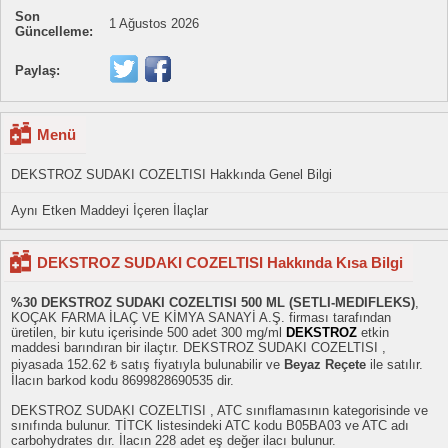
Son
1 Ağustos 2026
Güncelleme:
Paylaş:
Menü
DEKSTROZ SUDAKI COZELTISI Hakkında Genel Bilgi
Aynı Etken Maddeyi İçeren İlaçlar
DEKSTROZ SUDAKI COZELTISI Hakkında Kısa Bilgi
%30 DEKSTROZ SUDAKI COZELTISI 500 ML (SETLI-MEDIFLEKS)
,
KOÇAK FARMA İLAÇ VE KİMYA SANAYİ A.Ş. firması tarafından
üretilen, bir kutu içerisinde 500 adet 300 mg/ml
DEKSTROZ
etkin
maddesi barındıran bir ilaçtır. DEKSTROZ SUDAKI COZELTISI ,
piyasada 152.62 ₺ satış fiyatıyla bulunabilir ve
Beyaz Reçete
ile satılır.
İlacın barkod kodu 8699828690535 dir.
DEKSTROZ SUDAKI COZELTISI , ATC sınıflamasının kategorisinde ve
sınıfında bulunur. TİTCK listesindeki ATC kodu B05BA03 ve ATC adı
carbohydrates dır. İlacın 228 adet eş değer ilacı bulunur.