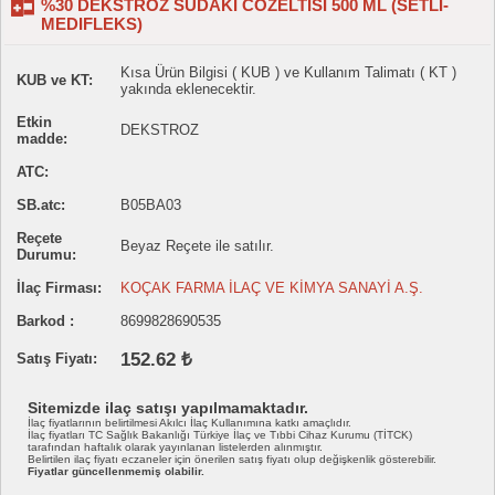
%30 DEKSTROZ SUDAKI COZELTISI 500 ML (SETLI-
MEDIFLEKS)
Kısa Ürün Bilgisi ( KUB ) ve Kullanım Talimatı ( KT )
KUB ve KT:
yakında eklenecektir.
Etkin
DEKSTROZ
madde:
ATC:
SB.atc:
B05BA03
Reçete
Beyaz Reçete ile satılır.
Durumu:
İlaç Firması:
KOÇAK FARMA İLAÇ VE KİMYA SANAYİ A.Ş.
Barkod :
8699828690535
152.62 ₺
Satış Fiyatı:
Sitemizde ilaç satışı yapılmamaktadır.
İlaç fiyatlarının belirtilmesi Akılcı İlaç Kullanımına katkı amaçlıdır.
İlaç fiyatları TC Sağlık Bakanlığı Türkiye İlaç ve Tıbbi Cihaz Kurumu (TİTCK)
tarafından haftalık olarak yayınlanan listelerden alınmıştır.
Belirtilen ilaç fiyatı eczaneler için önerilen satış fiyatı olup değişkenlik gösterebilir.
Fiyatlar güncellenmemiş olabilir.