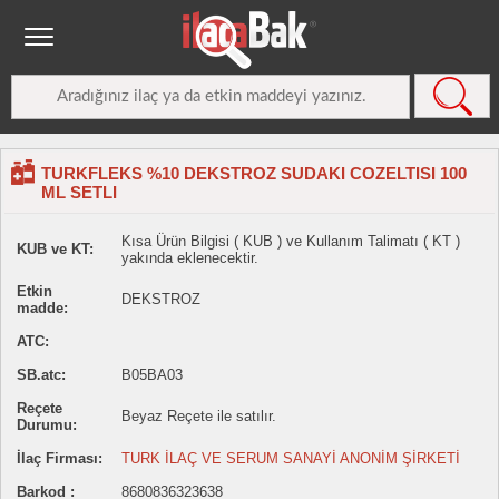
TURKFLEKS %10 DEKSTROZ SUDAKI COZELTISI 100
ML SETLI
Kısa Ürün Bilgisi ( KUB ) ve Kullanım Talimatı ( KT )
KUB ve KT:
yakında eklenecektir.
Etkin
DEKSTROZ
madde:
ATC:
SB.atc:
B05BA03
Reçete
Beyaz Reçete ile satılır.
Durumu:
İlaç Firması:
TURK İLAÇ VE SERUM SANAYİ ANONİM ŞİRKETİ
Barkod :
8680836323638