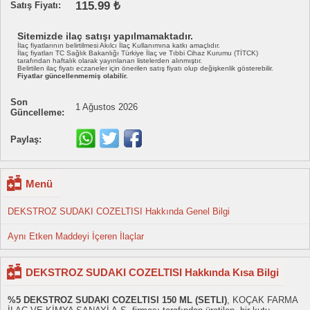
115.99 ₺
Satış Fiyatı:
Sitemizde ilaç satışı yapılmamaktadır.
İlaç fiyatlarının belirtilmesi Akılcı İlaç Kullanımına katkı amaçlıdır.
İlaç fiyatları TC Sağlık Bakanlığı Türkiye İlaç ve Tıbbi Cihaz Kurumu (TİTCK)
tarafından haftalık olarak yayınlanan listelerden alınmıştır.
Belirtilen ilaç fiyatı eczaneler için önerilen satış fiyatı olup değişkenlik gösterebilir.
Fiyatlar güncellenmemiş olabilir.
Son
1 Ağustos 2026
Güncelleme:
Paylaş:
Menü
DEKSTROZ SUDAKI COZELTISI Hakkında Genel Bilgi
Aynı Etken Maddeyi İçeren İlaçlar
DEKSTROZ SUDAKI COZELTISI Hakkında Kısa Bilgi
%5 DEKSTROZ SUDAKI COZELTISI 150 ML (SETLI)
, KOÇAK FARMA