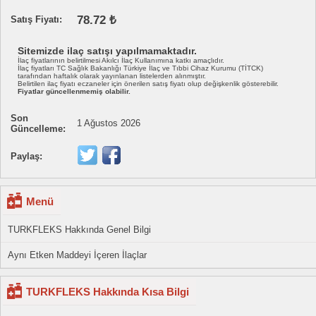
78.72 ₺
Satış Fiyatı:
Sitemizde ilaç satışı yapılmamaktadır.
İlaç fiyatlarının belirtilmesi Akılcı İlaç Kullanımına katkı amaçlıdır.
İlaç fiyatları TC Sağlık Bakanlığı Türkiye İlaç ve Tıbbi Cihaz Kurumu (TİTCK)
tarafından haftalık olarak yayınlanan listelerden alınmıştır.
Belirtilen ilaç fiyatı eczaneler için önerilen satış fiyatı olup değişkenlik gösterebilir.
Fiyatlar güncellenmemiş olabilir.
Son
1 Ağustos 2026
Güncelleme:
Paylaş:
Menü
TURKFLEKS Hakkında Genel Bilgi
Aynı Etken Maddeyi İçeren İlaçlar
TURKFLEKS Hakkında Kısa Bilgi