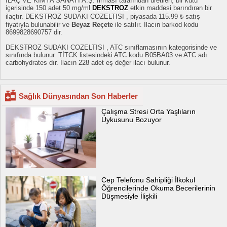
İLAÇ VE KİMYA SANAYİ A.Ş. firması tarafından üretilen, bir kutu
içerisinde 150 adet 50 mg/ml
DEKSTROZ
etkin maddesi barındıran bir
ilaçtır. DEKSTROZ SUDAKI COZELTISI , piyasada 115.99 ₺ satış
fiyatıyla bulunabilir ve
Beyaz Reçete
ile satılır. İlacın barkod kodu
8699828690757 dir.
DEKSTROZ SUDAKI COZELTISI , ATC sınıflamasının kategorisinde ve
sınıfında bulunur. TİTCK listesindeki ATC kodu B05BA03 ve ATC adı
carbohydrates dır. İlacın 228 adet eş değer ilacı bulunur.
Sağlık Dünyasından Son Haberler
Çalışma Stresi Orta Yaşlıların
Uykusunu Bozuyor
Cep Telefonu Sahipliği İlkokul
Öğrencilerinde Okuma Becerilerinin
Düşmesiyle İlişkili