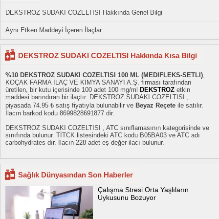
DEKSTROZ SUDAKI COZELTISI Hakkında Genel Bilgi
Aynı Etken Maddeyi İçeren İlaçlar
DEKSTROZ SUDAKI COZELTISI Hakkında Kısa Bilgi
%10 DEKSTROZ SUDAKI COZELTISI 100 ML (MEDIFLEKS-SETLI)
,
KOÇAK FARMA İLAÇ VE KİMYA SANAYİ A.Ş. firması tarafından
üretilen, bir kutu içerisinde 100 adet 100 mg/ml
DEKSTROZ
etkin
maddesi barındıran bir ilaçtır. DEKSTROZ SUDAKI COZELTISI ,
piyasada 74.95 ₺ satış fiyatıyla bulunabilir ve
Beyaz Reçete
ile satılır.
İlacın barkod kodu 8699828691877 dir.
DEKSTROZ SUDAKI COZELTISI , ATC sınıflamasının kategorisinde ve
sınıfında bulunur. TİTCK listesindeki ATC kodu B05BA03 ve ATC adı
carbohydrates dır. İlacın 228 adet eş değer ilacı bulunur.
Sağlık Dünyasından Son Haberler
Çalışma Stresi Orta Yaşlıların
Uykusunu Bozuyor