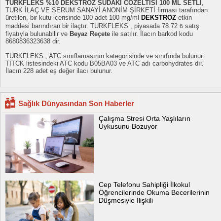
TURKFLEKS %10 DEKSTROZ SUDAKI COZELTISI 100 ML SETLI
,
TURK İLAÇ VE SERUM SANAYİ ANONİM ŞİRKETİ firması tarafından
üretilen, bir kutu içerisinde 100 adet 100 mg/ml
DEKSTROZ
etkin
maddesi barındıran bir ilaçtır. TURKFLEKS , piyasada 78.72 ₺ satış
fiyatıyla bulunabilir ve
Beyaz Reçete
ile satılır. İlacın barkod kodu
8680836323638 dir.
TURKFLEKS , ATC sınıflamasının kategorisinde ve sınıfında bulunur.
TİTCK listesindeki ATC kodu B05BA03 ve ATC adı carbohydrates dır.
İlacın 228 adet eş değer ilacı bulunur.
Sağlık Dünyasından Son Haberler
Çalışma Stresi Orta Yaşlıların
Uykusunu Bozuyor
Cep Telefonu Sahipliği İlkokul
Öğrencilerinde Okuma Becerilerinin
Düşmesiyle İlişkili