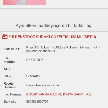
Aynı etken maddeyi içeren bir farklı ilaç:
%5 DEKSTROZ SUDAKI COZELTISI 150 ML (SETLI)
Kısa Ürün Bilgisi ( KUB ) ve Kullanım Talimatı ( KT )
KUB ve KT:
yakında eklenecektir.
Etkin
DEKSTROZ
madde:
ATC:
SB.atc:
B05BA03
Reçete
Beyaz Reçete ile satılır.
Durumu:
İlaç Firması:
KOÇAK FARMA İLAÇ VE KİMYA SANAYİ A.Ş.
Barkod :
8699828690757