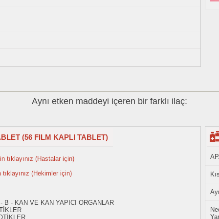
Aynı etken maddeyi içeren bir farklı ilaç:
BLET (56 FILM KAPLI TABLET)
AP
n tıklayınız (Hastalar için)
n tıklayınız (Hekimler için)
Kıs
Ayn
 - B - KAN VE KAN YAPICI ORGANLAR
Ned
TİKLER
Yan
OTİKLER