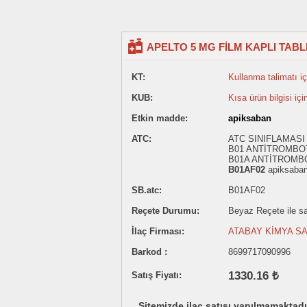
APELTO 5 MG FİLM KAPLI TABLE
KT:
Kullanma talimatı içi
KUB:
Kısa ürün bilgisi içi
Etkin madde:
apiksaban
ATC:
ATC SINIFLAMASI
B01 ANTİTROMBO
B01A ANTİTROMB
B01AF02
apiksaba
SB.atc:
B01AF02
Reçete Durumu:
Beyaz Reçete ile sat
İlaç Firması:
ATABAY KİMYA SAN
Barkod :
8699717090996
1330.16 ₺
Satış Fiyatı:
Sitemizde ilaç satışı yapılmamaktadı