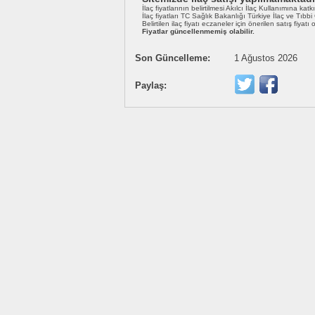
İlaç fiyatlarının belirtilmesi Akılcı İlaç Kullanımına katk
İlaç fiyatları TC Sağlık Bakanlığı Türkiye İlaç ve Tıbb
Belirtilen ilaç fiyatı eczaneler için önerilen satış fiyatı
Fiyatlar güncellenmemiş olabilir.
Son Güncelleme:
1 Ağustos 2026
Paylaş: