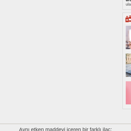
ula
Aynı etken maddeyi içeren bir farklı ilaç: