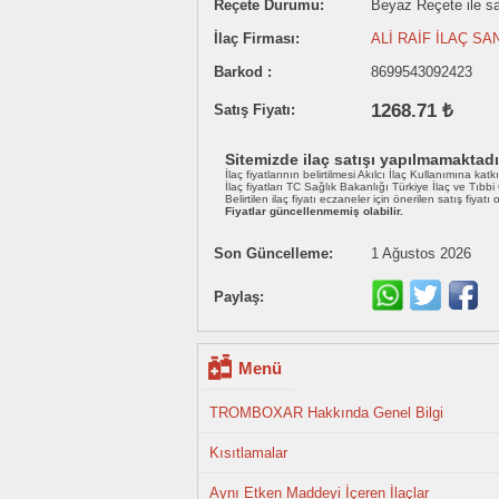
Reçete Durumu:
Beyaz Reçete ile sat
İlaç Firması:
ALİ RAİF İLAÇ SAN
Barkod :
8699543092423
1268.71 ₺
Satış Fiyatı:
Sitemizde ilaç satışı yapılmamaktadı
İlaç fiyatlarının belirtilmesi Akılcı İlaç Kullanımına katk
İlaç fiyatları TC Sağlık Bakanlığı Türkiye İlaç ve Tıbb
Belirtilen ilaç fiyatı eczaneler için önerilen satış fiyatı
Fiyatlar güncellenmemiş olabilir.
Son Güncelleme:
1 Ağustos 2026
Paylaş:
Menü
TROMBOXAR Hakkında Genel Bilgi
Kısıtlamalar
Aynı Etken Maddeyi İçeren İlaçlar