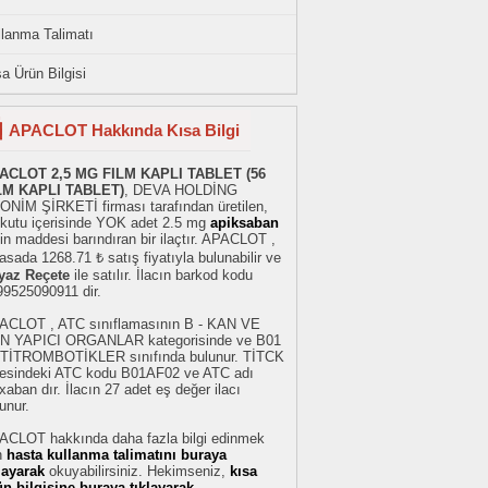
llanma Talimatı
a Ürün Bilgisi
APACLOT Hakkında Kısa Bilgi
ACLOT 2,5 MG FILM KAPLI TABLET (56
LM KAPLI TABLET)
, DEVA HOLDİNG
ONİM ŞİRKETİ firması tarafından üretilen,
r kutu içerisinde YOK adet 2.5 mg
apiksaban
in maddesi barındıran bir ilaçtır. APACLOT ,
asada 1268.71 ₺ satış fiyatıyla bulunabilir ve
yaz Reçete
ile satılır. İlacın barkod kodu
99525090911 dir.
ACLOT , ATC sınıflamasının B - KAN VE
N YAPICI ORGANLAR kategorisinde ve B01
TİTROMBOTİKLER sınıfında bulunur. TİTCK
stesindeki ATC kodu B01AF02 ve ATC adı
xaban dır. İlacın 27 adet eş değer ilacı
unur.
ACLOT hakkında daha fazla bilgi edinmek
n
hasta kullanma talimatını buraya
klayarak
okuyabilirsiniz. Hekimseniz,
kısa
ün bilgisine buraya tıklayarak