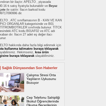
ındıran bir ilaçtır. APELTO , piyasada
0.16 ₺ satış fiyatıyla bulunabilir ve
Beyaz
çete
ile satılır. İlacın barkod kodu
99717090996 dir.
ELTO , ATC sınıflamasının B - KAN VE KAN
PICI ORGANLAR kategorisinde ve B01
TİTROMBOTİKLER sınıfında bulunur. TİTCK
stesindeki ATC kodu B01AF02 ve ATC adı
xaban dır. İlacın 27 adet eş değer ilacı
unur.
ELTO hakkında daha fazla bilgi edinmek için
sta kullanma talimatını buraya tıklayarak
yabilirsiniz. Hekimseniz,
kısa ürün
lgisine buraya tıklayarak
ulaşabilirsiniz.
Sağlık Dünyasından Son Haberler
Çalışma Stresi Orta
Yaşlıların Uykusunu
Bozuyor
Cep Telefonu Sahipliği
İlkokul Öğrencilerinde
Okuma Becerilerinin