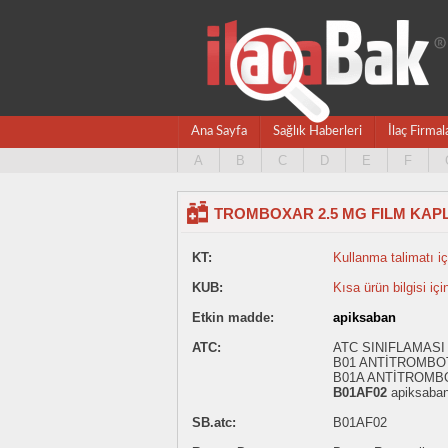
Ana Sayfa
Sağlık Haberleri
İlaç Firmal
A
B
C
D
E
F
TROMBOXAR 2.5 MG FILM KAPLI
KT:
Kullanma talimatı içi
KUB:
Kısa ürün bilgisi içi
Etkin madde:
apiksaban
ATC:
ATC SINIFLAMASI
B01 ANTİTROMBO
B01A ANTİTROMB
B01AF02
apiksaba
SB.atc:
B01AF02