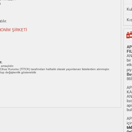
n
Ku
Kıs
ılır.
ONİM ŞİRKETİ
AP
FI
AN
bi
r.
etk
ı amaçlıdır.
i Cihaz Kurumu (TİTCK) tarafından haftalık olarak yayınlanan listelerden alınmıştır.
piy
 olup değişkenlik gösterebilir.
Be
86
AP
KA
AN
li
api
bul
AP
içi
tı
ür