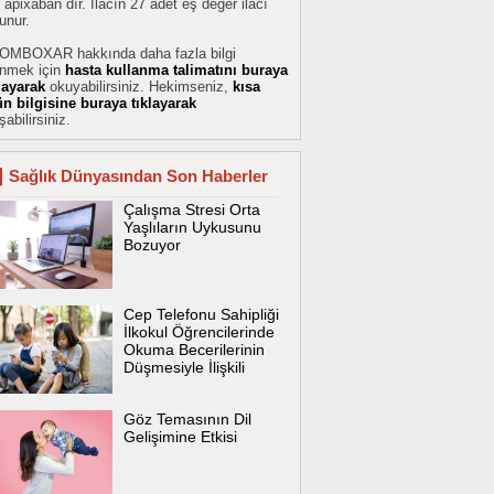
 apixaban dır. İlacın 27 adet eş değer ilacı
unur.
OMBOXAR hakkında daha fazla bilgi
inmek için
hasta kullanma talimatını buraya
klayarak
okuyabilirsiniz. Hekimseniz,
kısa
ün bilgisine buraya tıklayarak
şabilirsiniz.
Sağlık Dünyasından Son Haberler
Çalışma Stresi Orta
Yaşlıların Uykusunu
Bozuyor
Cep Telefonu Sahipliği
İlkokul Öğrencilerinde
Okuma Becerilerinin
Düşmesiyle İlişkili
Göz Temasının Dil
Gelişimine Etkisi