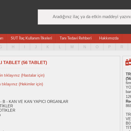
arı
SUT İlaç Kullanım İlkeleri
Tanı Tedavi Rehberi
Hakkımızda
G
H
I
J
K
L
M
N
O
P
R
 TABLET (56 TABLET)
TR
n tıklayınız (Hastalar için)
(5
fir
n tıklayınız (Hekimler için)
YO
ba
126
Re
 - B - KAN VE KAN YAPICI ORGANLAR
86
TİKLER
OTİKLER
TR
n
VE
B0
Tİ