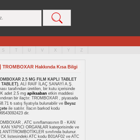
S
T
U
V
X
Y
Z
TROMBOXAR Hakkında Kısa Bilgi
OMBOXAR 2.5 MG FILM KAPLI TABLET
6 TABLET)
, ALİ RAİF İLAÇ SANAYİ A.Ş.
ması tarafından üretilen, bir kutu içerisinde
K adet 2.5 mg
apiksaban
etkin maddesi
rındıran bir ilaçtır. TROMBOXAR , piyasada
8.71 ₺ satış fiyatıyla bulunabilir ve
Beyaz
çete
ile satılır. İlacın barkod kodu
99543092423 dir.
OMBOXAR , ATC sınıflamasının B - KAN
 KAN YAPICI ORGANLAR kategorisinde ve
1 ANTİTROMBOTİKLER sınıfında bulunur.
TCK listesindeki ATC kodu B01AF02 ve ATC