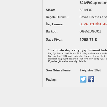
B01AF02
apiksaba
SB.atc:
B01AF02
Reçete Durumu:
Beyaz Reçete ile sat
İlaç Firması:
DEVA HOLDİNG AN
Barkod :
8699525090911
1268.71 ₺
Satış Fiyatı:
Sitemizde ilaç satışı yapılmamaktadı
İlaç fiyatlarının belirtilmesi Akılcı İlaç Kullanımına katk
İlaç fiyatları TC Sağlık Bakanlığı Türkiye İlaç ve Tıbb
Belirtilen ilaç fiyatı eczaneler için önerilen satış fiyatı
Fiyatlar güncellenmemiş olabilir.
Son Güncelleme:
1 Ağustos 2026
Paylaş: