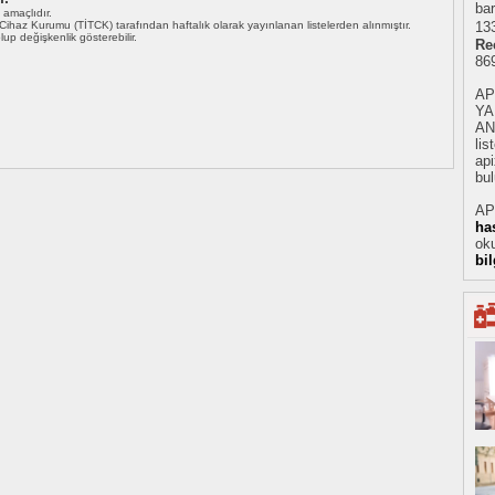
bar
ı amaçlıdır.
i Cihaz Kurumu (TİTCK) tarafından haftalık olarak yayınlanan listelerden alınmıştır.
133
 olup değişkenlik gösterebilir.
Re
86
AP
YA
AN
li
api
bul
AP
ha
oku
bi