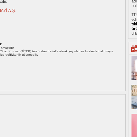
adı
ılır.
bul
AYİ A.Ş.
TR
ed
tı
ür
ula
r.
ı amaçlıdır.
i Cihaz Kurumu (TİTCK) tarafından haftalık olarak yayınlanan listelerden alınmıştır.
 olup değişkenlik gösterebilir.