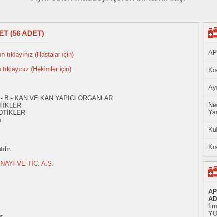
T (56 ADET)
AP
n tıklayınız (Hastalar için)
n tıklayınız (Hekimler için)
Kıs
Ayn
 - B - KAN VE KAN YAPICI ORGANLAR
Ned
TİKLER
Yan
OTİKLER
n
Ku
Kıs
ılır.
AYİ VE TİC. A.Ş.
AP
AD
fir
YO
r.