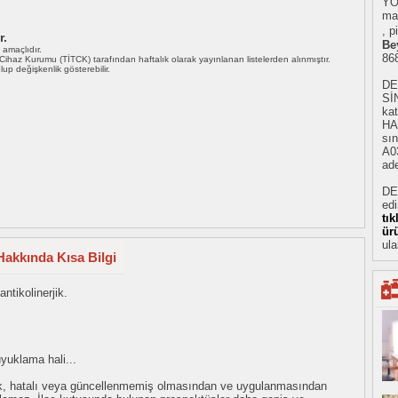
YO
ma
, p
r.
Be
ı amaçlıdır.
86
i Cihaz Kurumu (TİTCK) tarafından haftalık olarak yayınlanan listelerden alınmıştır.
 olup değişkenlik gösterebilir.
DE
Sİ
ka
HA
sın
A03
ade
DE
ed
tı
ür
ula
Hakkında Kısa Bilgi
ntikolinerjik.
uyuklama hali...
eksik, hatalı veya güncellenmemiş olmasından ve uygulanmasından