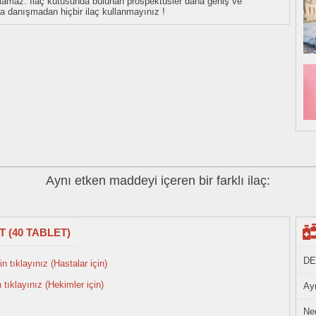
tulamaz. İlaç kutusunda bulunan prospektüsler daha geniş ve
uza danışmadan hiçbir ilaç kullanmayınız !
Aynı etken maddeyi içeren bir farklı ilaç:
 (40 TABLET)
DE
n tıklayınız (Hastalar için)
n tıklayınız (Hekimler için)
Ayn
Ned