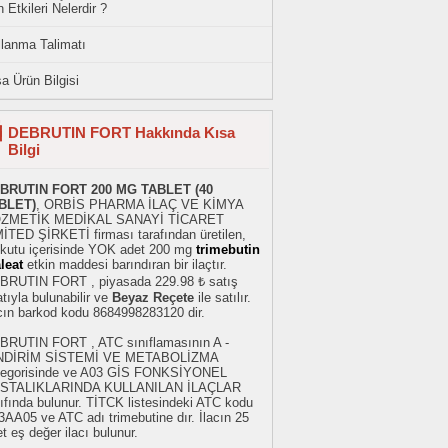
 Etkileri Nelerdir ?
llanma Talimatı
a Ürün Bilgisi
DEBRUTIN FORT Hakkında Kısa
Bilgi
BRUTIN FORT 200 MG TABLET (40
BLET)
, ORBİS PHARMA İLAÇ VE KİMYA
ZMETİK MEDİKAL SANAYİ TİCARET
İTED ŞİRKETİ firması tarafından üretilen,
r kutu içerisinde YOK adet 200 mg
trimebutin
leat
etkin maddesi barındıran bir ilaçtır.
BRUTIN FORT , piyasada 229.98 ₺ satış
atıyla bulunabilir ve
Beyaz Reçete
ile satılır.
acın barkod kodu 8684998283120 dir.
BRUTIN FORT , ATC sınıflamasının A -
NDİRİM SİSTEMİ VE METABOLİZMA
tegorisinde ve A03 GİS FONKSİYONEL
STALIKLARINDA KULLANILAN İLAÇLAR
ıfında bulunur. TİTCK listesindeki ATC kodu
AA05 ve ATC adı trimebutine dır. İlacın 25
t eş değer ilacı bulunur.