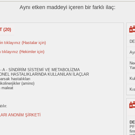
Aynı etken maddeyi içeren bir farklı ilaç:
 (20)
DE
n tıklayınız (Hastalar için)
n tıklayınız (Hekimler için)
Ayn
Ned
Yan
- A - SİNDİRİM SİSTEMİ VE METABOLİZMA
ONEL HASTALIKLARINDA KULLANILAN İLAÇLAR
Ku
rsak hastalıkları
olinerjikler (amino)
n maleat
Kıs
ılır.
LARI ANONİM ŞİRKETİ
DE
PF
fir