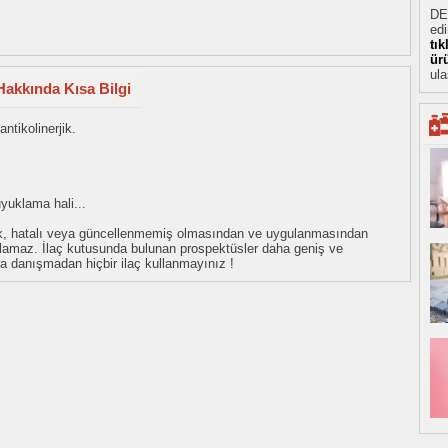
DE
ed
tı
ür
ula
Hakkında Kısa Bilgi
ntikolinerjik.
uyuklama hali...
eksik, hatalı veya güncellenmemiş olmasından ve uygulanmasından
tulamaz. İlaç kutusunda bulunan prospektüsler daha geniş ve
uza danışmadan hiçbir ilaç kullanmayınız !