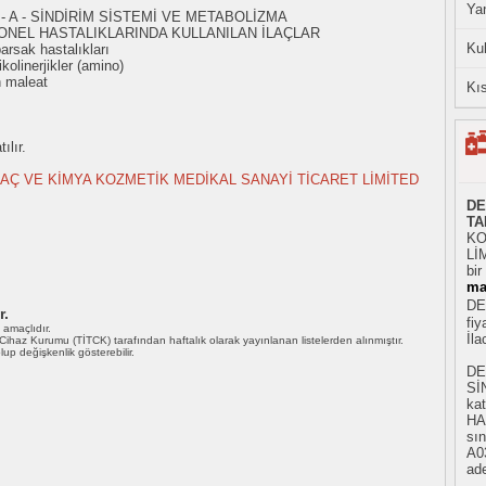
Yan
- A - SİNDİRİM SİSTEMİ VE METABOLİZMA
ONEL HASTALIKLARINDA KULLANILAN İLAÇLAR
Ku
rsak hastalıkları
olinerjikler (amino)
n maleat
Kıs
ılır.
AÇ VE KİMYA KOZMETİK MEDİKAL SANAYİ TİCARET LİMİTED
DE
TA
KO
LİM
bi
ma
DE
r.
fiy
ı amaçlıdır.
İl
i Cihaz Kurumu (TİTCK) tarafından haftalık olarak yayınlanan listelerden alınmıştır.
 olup değişkenlik gösterebilir.
DE
Sİ
ka
HA
sın
A03
ade