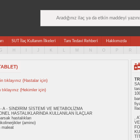
arı
SUT İlaç Kullanım İlkeleri
Tanı Tedavi Rehberi
Hakkımızda
G
H
I
J
K
L
M
N
O
P
R
TABLET)
TR
n tıklayınız (Hastalar için)
SA
tar
n tıklayınız (Hekimler için)
10
bar
fiy
İl
- A - SİNDİRİM SİSTEMİ VE METABOLİZMA
ONEL HASTALIKLARINDA KULLANILAN İLAÇLAR
, 
rsak hastalıkları
VE
olinerjikler (amino)
FO
n maleat
KU
Tİ