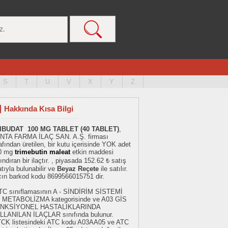
S
T
U
V
X
Y
Z
Hakkında Kısa Bilgi
IBUDAT 100 MG TABLET (40 TABLET)
,
NTA FARMA İLAÇ SAN. A.Ş. firması
afından üretilen, bir kutu içerisinde YOK adet
0 mg
trimebutin maleat
etkin maddesi
ındıran bir ilaçtır. , piyasada 152.62 ₺ satış
atıyla bulunabilir ve
Beyaz Reçete
ile satılır.
acın barkod kodu 8699566015751 dir.
ATC sınıflamasının A - SİNDİRİM SİSTEMİ
 METABOLİZMA kategorisinde ve A03 GİS
NKSİYONEL HASTALIKLARINDA
LLANILAN İLAÇLAR sınıfında bulunur.
TCK listesindeki ATC kodu A03AA05 ve ATC