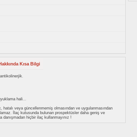
Hakkında Kısa Bilgi
ntikolinerjik.
uyuklama hali...
eksik, hatalı veya güncellenmemiş olmasından ve uygulanmasından
tulamaz. İlaç kutusunda bulunan prospektüsler daha geniş ve
uza danışmadan hiçbir ilaç kullanmayınız !