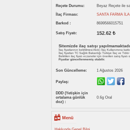
Reçete Durumu:
Beyaz Reçete ile sat
İlaç Firması:
SANTA FARMA İLA
Barkod :
8699566015751
152.62 ₺
Satış Fiyatı:
Sitemizde ilaç satışı yapılmamaktadı
İlaç fiyatlarının belirtilmesi Akılcı İlaç Kullanımına katk
İlaç fiyatları TC Sağlık Bakanlığı Türkiye İlaç ve Tıbb
Belirtilen ilaç fiyatı eczaneler için önerilen satış fiyatı
Fiyatlar güncellenmemiş olabilir.
Son Güncelleme:
1 Ağustos 2026
Paylaş:
DDD (Yetişkin için
ortalama günlük
0.6g Oral
doz) :
Menü
Hakkında Genel Bilgi