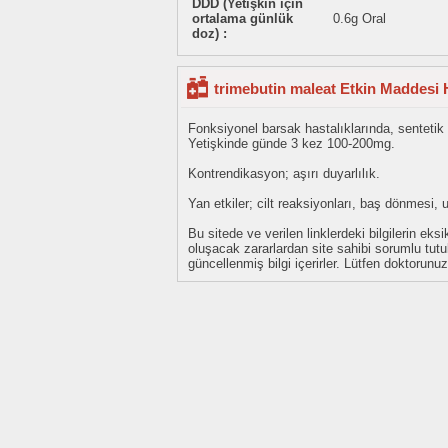
DDD (Yetişkin için
ortalama günlük
0.6g Oral
doz) :
trimebutin maleat Etkin Maddesi 
Fonksiyonel barsak hastalıklarında, sentetik a
Yetişkinde günde 3 kez 100-200mg.
Kontrendikasyon; aşırı duyarlılık.
Yan etkiler; cilt reaksiyonları, baş dönmesi, 
Bu sitede ve verilen linklerdeki bilgilerin 
oluşacak zararlardan site sahibi sorumlu tu
güncellenmiş bilgi içerirler. Lütfen doktorun