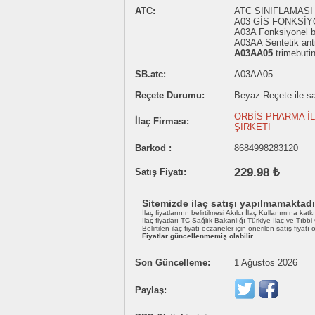
ATC:
ATC SINIFLAMASI 
A03 GİS FONKSİY
A03A Fonksiyonel ba
A03AA Sentetik antik
A03AA05
trimebuti
SB.atc:
A03AA05
Reçete Durumu:
Beyaz Reçete ile sat
ORBİS PHARMA İL
İlaç Firması:
ŞİRKETİ
Barkod :
8684998283120
229.98 ₺
Satış Fiyatı:
Sitemizde ilaç satışı yapılmamaktadı
İlaç fiyatlarının belirtilmesi Akılcı İlaç Kullanımına katk
İlaç fiyatları TC Sağlık Bakanlığı Türkiye İlaç ve Tıbb
Belirtilen ilaç fiyatı eczaneler için önerilen satış fiyatı
Fiyatlar güncellenmemiş olabilir.
Son Güncelleme:
1 Ağustos 2026
Paylaş: