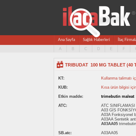
Ana Sayfa
Sağlık Haberleri
İlaç Firmal
A
B
C
D
E
F
TRIBUDAT 100 MG TABLET (40 
KT:
Kullanma talimatı içi
KUB:
Kısa ürün bilgisi içi
Etkin madde:
trimebutin maleat
ATC:
ATC SINIFLAMASI 
A03 GİS FONKSİY
A03A Fonksiyonel ba
A03AA Sentetik antik
A03AA05
trimebuti
SB.atc:
A03AA05