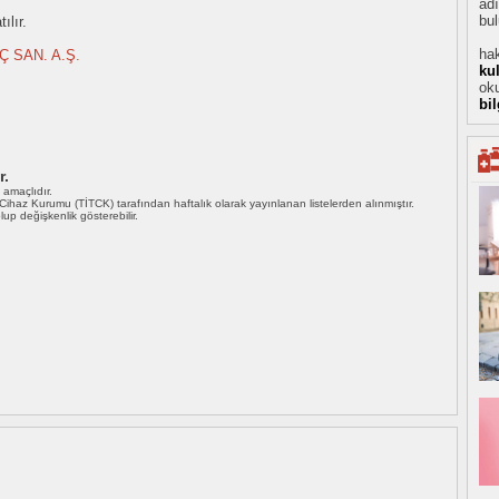
adı
bul
ılır.
hak
Ç SAN. A.Ş.
ku
oku
bi
r.
ı amaçlıdır.
i Cihaz Kurumu (TİTCK) tarafından haftalık olarak yayınlanan listelerden alınmıştır.
 olup değişkenlik gösterebilir.