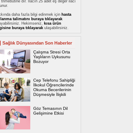
 trimebutine dır. İlacın 25 adet eş değer ilacı
unur.
kında daha fazla bilgi edinmek için
hasta
llanma talimatını buraya tıklayarak
yabilirsiniz. Hekimseniz,
kısa ürün
lgisine buraya tıklayarak
ulaşabilirsiniz.
Sağlık Dünyasından Son Haberler
Çalışma Stresi Orta
Yaşlıların Uykusunu
Bozuyor
Cep Telefonu Sahipliği
İlkokul Öğrencilerinde
Okuma Becerilerinin
Düşmesiyle İlişkili
Göz Temasının Dil
Gelişimine Etkisi