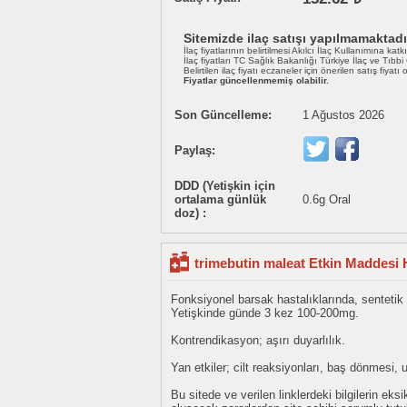
Sitemizde ilaç satışı yapılmamaktadı
İlaç fiyatlarının belirtilmesi Akılcı İlaç Kullanımına katk
İlaç fiyatları TC Sağlık Bakanlığı Türkiye İlaç ve Tıbb
Belirtilen ilaç fiyatı eczaneler için önerilen satış fiyatı
Fiyatlar güncellenmemiş olabilir.
Son Güncelleme:
1 Ağustos 2026
Paylaş:
DDD (Yetişkin için
ortalama günlük
0.6g Oral
doz) :
trimebutin maleat Etkin Maddesi 
Fonksiyonel barsak hastalıklarında, sentetik a
Yetişkinde günde 3 kez 100-200mg.
Kontrendikasyon; aşırı duyarlılık.
Yan etkiler; cilt reaksiyonları, baş dönmesi, 
Bu sitede ve verilen linklerdeki bilgilerin 