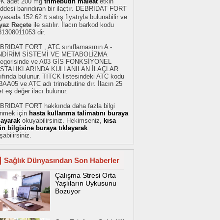
K adet 200 mg
trimebutin maleat
etkin
ddesi barındıran bir ilaçtır. DEBRIDAT FORT
iyasada 152.62 ₺ satış fiyatıyla bulunabilir ve
yaz Reçete
ile satılır. İlacın barkod kodu
81308011053 dir.
BRIDAT FORT , ATC sınıflamasının A -
NDİRİM SİSTEMİ VE METABOLİZMA
tegorisinde ve A03 GİS FONKSİYONEL
STALIKLARINDA KULLANILAN İLAÇLAR
ıfında bulunur. TİTCK listesindeki ATC kodu
AA05 ve ATC adı trimebutine dır. İlacın 25
t eş değer ilacı bulunur.
BRIDAT FORT hakkında daha fazla bilgi
inmek için
hasta kullanma talimatını buraya
klayarak
okuyabilirsiniz. Hekimseniz,
kısa
ün bilgisine buraya tıklayarak
şabilirsiniz.
Sağlık Dünyasından Son Haberler
Çalışma Stresi Orta
Yaşlıların Uykusunu
Bozuyor