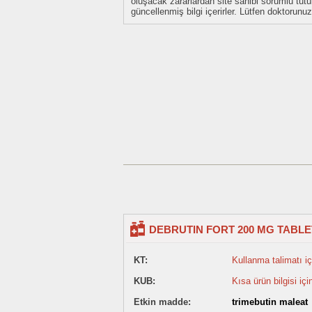
oluşacak zararlardan site sahibi sorumlu tu
güncellenmiş bilgi içerirler. Lütfen doktorun
DEBRUTIN FORT 200 MG TABLET
KT:
Kullanma talimatı içi
KUB:
Kısa ürün bilgisi içi
Etkin madde:
trimebutin maleat