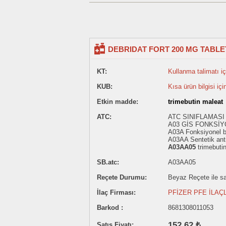
DEBRIDAT FORT 200 MG TABLET
KT:
Kullanma talimatı içi
KUB:
Kısa ürün bilgisi içi
Etkin madde:
trimebutin maleat
ATC:
ATC SINIFLAMASI 
A03 GİS FONKSİY
A03A Fonksiyonel ba
A03AA Sentetik antik
A03AA05
trimebuti
SB.atc:
A03AA05
Reçete Durumu:
Beyaz Reçete ile sat
İlaç Firması:
PFİZER PFE İLAÇ
Barkod :
8681308011053
152.62 ₺
Satış Fiyatı: