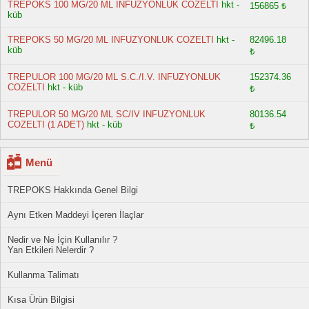
TREPOKS 100 MG/20 ML INFUZYONLUK COZELTI
hkt -
156865 ₺
küb
TREPOKS 50 MG/20 ML INFUZYONLUK COZELTI
hkt -
82496.18
küb
₺
TREPULOR 100 MG/20 ML S.C./I.V. INFUZYONLUK
152374.36
COZELTI
hkt - küb
₺
TREPULOR 50 MG/20 ML SC/IV INFUZYONLUK
80136.54
COZELTI (1 ADET)
hkt - küb
₺
Menü
TREPOKS Hakkında Genel Bilgi
Aynı Etken Maddeyi İçeren İlaçlar
Nedir ve Ne İçin Kullanılır ?
Yan Etkileri Nelerdir ?
Kullanma Talimatı
Kısa Ürün Bilgisi