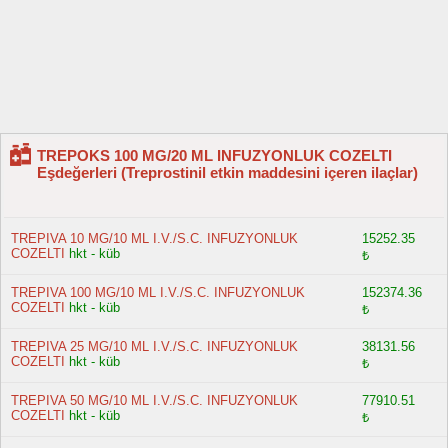
TREPOKS 100 MG/20 ML INFUZYONLUK COZELTI
Eşdeğerleri (Treprostinil etkin maddesini içeren ilaçlar)
TREPIVA 10 MG/10 ML I.V./S.C. INFUZYONLUK
15252.35
COZELTI
hkt - küb
₺
TREPIVA 100 MG/10 ML I.V./S.C. INFUZYONLUK
152374.36
COZELTI
hkt - küb
₺
TREPIVA 25 MG/10 ML I.V./S.C. INFUZYONLUK
38131.56
COZELTI
hkt - küb
₺
TREPIVA 50 MG/10 ML I.V./S.C. INFUZYONLUK
77910.51
COZELTI
hkt - küb
₺