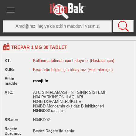
TREPAR 1 MG 30 TABLET
KT:
Kullanma talimatı için tıklayınız (Hastalar için)
KUB:
Kısa ürün bilgisi için tıklayınız (Hekimler için)
Etkin
rasajilin
madde:
ATC:
ATC SINIFLAMASI - N - SİNİR SİSTEMİ
N04 PARKİNSON İLAÇLARI
N04B DOPAMİNERJİKLER
N04BD Monoamin oksidaz B inhibitörleri
N04BD02
rasajilin
SB.atc:
N04BD02
Reçete
Beyaz Reçete ile satılır.
Durumu: