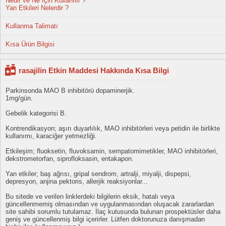
Nedir ve Ne İçin Kullanılır ?
Yan Etkileri Nelerdir ?
Kullanma Talimatı
Kısa Ürün Bilgisi
rasajilin Etkin Maddesi Hakkında Kısa Bilgi
Parkinsonda MAO B inhibitörü dopaminerjik.
1mg/gün.
Gebelik kategorisi B.
Kontrendikasyon; aşırı duyarlılık, MAO inhibitörleri veya petidin ile birlikte
kullanımı, karaciğer yetmezliği.
Etkileşim; fluoksetin, fluvoksamin, sempatomimetikler, MAO inhibitörleri,
dekstrometorfan, siprofloksasin, entakapon.
Yan etkiler; baş ağrısı, gripal sendrom, artralji, miyalji, dispepsi,
depresyon, anjina pektoris, allerjik reaksiyonlar...
Bu sitede ve verilen linklerdeki bilgilerin eksik, hatalı veya
güncellenmemiş olmasından ve uygulanmasından oluşacak zararlardan
site sahibi sorumlu tutulamaz. İlaç kutusunda bulunan prospektüsler daha
geniş ve güncellenmiş bilgi içerirler. Lütfen doktorunuza danışmadan