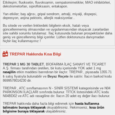
Etkileşim; fluoksetin, fluvoksamin, sempatomimetikler, MAO inhibitörleri,
dekstrometorfan, siprofloksasin, entakapon.
Yan etkiler; baş ağrısı, gripal sendrom, artralji, miyalji, dispepsi,
depresyon, anjina pektoris, allerjik reaksiyonlar...
Bu sitede ve verilen linklerdeki bilgilerin eksik, hatalı veya
güncellenmemiş olmasından ve uygulanmasından oluşacak zararlardan
site sahibi sorumlu tutulamaz. İlaç kutusunda bulunan prospektüsler daha
geniş ve güncellenmiş bilgi içerirler. Lütfen doktorunuza danışmadan
hiçbir ilaç kullanmayınız !
TREPAR Hakkında Kısa Bilgi
TREPAR 1 MG 30 TABLET
, BİOFARMA İLAÇ SANAYİ VE TİCARET
A.Ş. firması tarafından üretilen, bir kutu içerisinde YOK adet 1 mg
rasajilin
etkin maddesi barındıran bir ilaçtır. TREPAR , piyasada 1355.71
₺ satış fiyatıyla bulunabilir ve
Beyaz Reçete
ile satılır. İlacın barkod kodu
8699578014230 dir.
TREPAR , ATC sınıflamasının N - SİNİR SİSTEMİ kategorisinde ve N04
PARKİNSON İLAÇLARI sınıfında bulunur. TİTCK listesindeki ATC kodu
N04BD02 ve ATC adı rasagiline dır. İlacın 20 adet eş değer ilacı bulunur.
TREPAR hakkında daha fazla bilgi edinmek için
hasta kullanma
talimatını buraya tıklayarak
okuyabilirsiniz. Hekimseniz,
kısa ürün
bilgisine buraya tıklayarak
ulaşabilirsiniz.