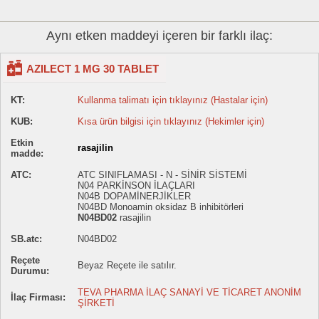
Aynı etken maddeyi içeren bir farklı ilaç:
AZILECT 1 MG 30 TABLET
KT:
Kullanma talimatı için tıklayınız (Hastalar için)
KUB:
Kısa ürün bilgisi için tıklayınız (Hekimler için)
Etkin
rasajilin
madde:
ATC:
ATC SINIFLAMASI - N - SİNİR SİSTEMİ
N04 PARKİNSON İLAÇLARI
N04B DOPAMİNERJİKLER
N04BD Monoamin oksidaz B inhibitörleri
N04BD02
rasajilin
SB.atc:
N04BD02
Reçete
Beyaz Reçete ile satılır.
Durumu:
TEVA PHARMA İLAÇ SANAYİ VE TİCARET ANONİM
İlaç Firması:
ŞİRKETİ