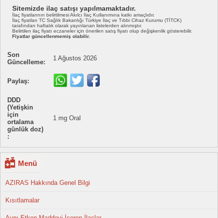
Sitemizde ilaç satışı yapılmamaktadır.
İlaç fiyatlarının belirtilmesi Akılcı İlaç Kullanımına katkı amaçlıdır.
İlaç fiyatları TC Sağlık Bakanlığı Türkiye İlaç ve Tıbbi Cihaz Kurumu (TİTCK)
tarafından haftalık olarak yayınlanan listelerden alınmıştır.
Belirtilen ilaç fiyatı eczaneler için önerilen satış fiyatı olup değişkenlik gösterebilir.
Fiyatlar güncellenmemiş olabilir.
Son
1 Ağustos 2026
Güncelleme:
Paylaş:
DDD
(Yetişkin
için
1 mg Oral
ortalama
günlük doz)
:
Menü
AZIRAS Hakkında Genel Bilgi
Kısıtlamalar
Aynı Etken Maddeyi İçeren İlaçlar