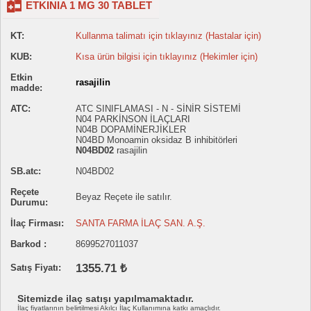
ETKINIA 1 MG 30 TABLET
KT:
Kullanma talimatı için tıklayınız (Hastalar için)
KUB:
Kısa ürün bilgisi için tıklayınız (Hekimler için)
Etkin
rasajilin
madde:
ATC:
ATC SINIFLAMASI - N - SİNİR SİSTEMİ
N04 PARKİNSON İLAÇLARI
N04B DOPAMİNERJİKLER
N04BD Monoamin oksidaz B inhibitörleri
N04BD02
rasajilin
SB.atc:
N04BD02
Reçete
Beyaz Reçete ile satılır.
Durumu:
İlaç Firması:
SANTA FARMA İLAÇ SAN. A.Ş.
Barkod :
8699527011037
1355.71 ₺
Satış Fiyatı:
Sitemizde ilaç satışı yapılmamaktadır.
İlaç fiyatlarının belirtilmesi Akılcı İlaç Kullanımına katkı amaçlıdır.