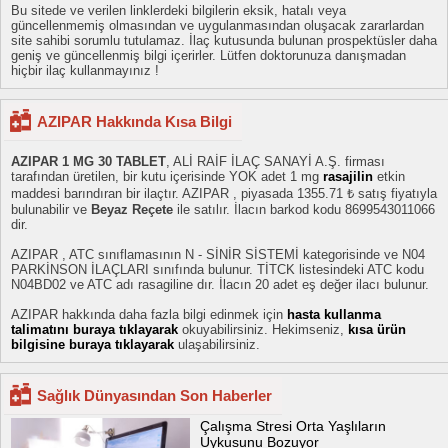
Bu sitede ve verilen linklerdeki bilgilerin eksik, hatalı veya
güncellenmemiş olmasından ve uygulanmasından oluşacak zararlardan
site sahibi sorumlu tutulamaz. İlaç kutusunda bulunan prospektüsler daha
geniş ve güncellenmiş bilgi içerirler. Lütfen doktorunuza danışmadan
hiçbir ilaç kullanmayınız !
AZIPAR Hakkında Kısa Bilgi
AZIPAR 1 MG 30 TABLET
, ALİ RAİF İLAÇ SANAYİ A.Ş. firması
tarafından üretilen, bir kutu içerisinde YOK adet 1 mg
rasajilin
etkin
maddesi barındıran bir ilaçtır. AZIPAR , piyasada 1355.71 ₺ satış fiyatıyla
bulunabilir ve
Beyaz Reçete
ile satılır. İlacın barkod kodu 8699543011066
dir.
AZIPAR , ATC sınıflamasının N - SİNİR SİSTEMİ kategorisinde ve N04
PARKİNSON İLAÇLARI sınıfında bulunur. TİTCK listesindeki ATC kodu
N04BD02 ve ATC adı rasagiline dır. İlacın 20 adet eş değer ilacı bulunur.
AZIPAR hakkında daha fazla bilgi edinmek için
hasta kullanma
talimatını buraya tıklayarak
okuyabilirsiniz. Hekimseniz,
kısa ürün
bilgisine buraya tıklayarak
ulaşabilirsiniz.
Sağlık Dünyasından Son Haberler
Çalışma Stresi Orta Yaşlıların
Uykusunu Bozuyor