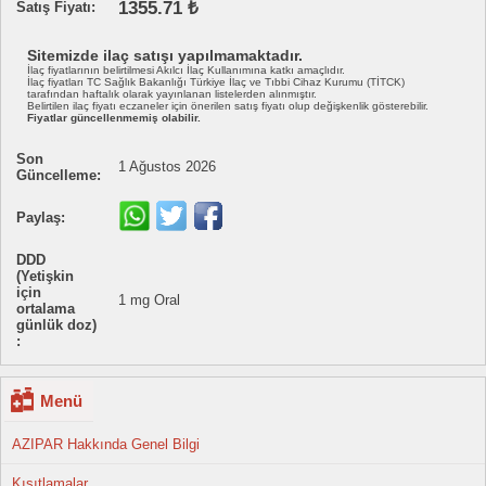
1355.71 ₺
Satış Fiyatı:
Sitemizde ilaç satışı yapılmamaktadır.
İlaç fiyatlarının belirtilmesi Akılcı İlaç Kullanımına katkı amaçlıdır.
İlaç fiyatları TC Sağlık Bakanlığı Türkiye İlaç ve Tıbbi Cihaz Kurumu (TİTCK)
tarafından haftalık olarak yayınlanan listelerden alınmıştır.
Belirtilen ilaç fiyatı eczaneler için önerilen satış fiyatı olup değişkenlik gösterebilir.
Fiyatlar güncellenmemiş olabilir.
Son
1 Ağustos 2026
Güncelleme:
Paylaş:
DDD
(Yetişkin
için
1 mg Oral
ortalama
günlük doz)
:
Menü
AZIPAR Hakkında Genel Bilgi
Kısıtlamalar