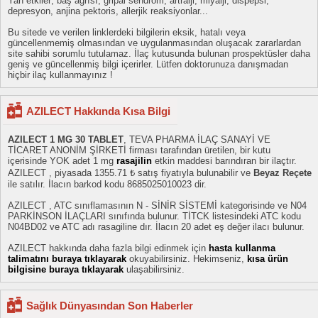
Yan etkiler; baş ağrısı, gripal sendrom, artralji, miyalji, dispepsi,
depresyon, anjina pektoris, allerjik reaksiyonlar...
Bu sitede ve verilen linklerdeki bilgilerin eksik, hatalı veya
güncellenmemiş olmasından ve uygulanmasından oluşacak zararlardan
site sahibi sorumlu tutulamaz. İlaç kutusunda bulunan prospektüsler daha
geniş ve güncellenmiş bilgi içerirler. Lütfen doktorunuza danışmadan
hiçbir ilaç kullanmayınız !
AZILECT Hakkında Kısa Bilgi
AZILECT 1 MG 30 TABLET
, TEVA PHARMA İLAÇ SANAYİ VE
TİCARET ANONİM ŞİRKETİ firması tarafından üretilen, bir kutu
içerisinde YOK adet 1 mg
rasajilin
etkin maddesi barındıran bir ilaçtır.
AZILECT , piyasada 1355.71 ₺ satış fiyatıyla bulunabilir ve
Beyaz Reçete
ile satılır. İlacın barkod kodu 8685025010023 dir.
AZILECT , ATC sınıflamasının N - SİNİR SİSTEMİ kategorisinde ve N04
PARKİNSON İLAÇLARI sınıfında bulunur. TİTCK listesindeki ATC kodu
N04BD02 ve ATC adı rasagiline dır. İlacın 20 adet eş değer ilacı bulunur.
AZILECT hakkında daha fazla bilgi edinmek için
hasta kullanma
talimatını buraya tıklayarak
okuyabilirsiniz. Hekimseniz,
kısa ürün
bilgisine buraya tıklayarak
ulaşabilirsiniz.
Sağlık Dünyasından Son Haberler