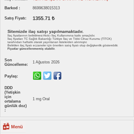
Barkod :
8699638015313
1355.71 ₺
Satış Fiyatı:
Sitemizde ilaç satışı yapılmamaktadır.
İlaç fiyatlarının belirtilmesi Akılcı İlaç Kullanımına katkı amaçlıdır.
İlaç fiyatları TC Sağlık Bakanlığı Türkiye İlaç ve Tıbbi Cihaz Kurumu (TİTCK)
tarafından haftalık olarak yayınlanan listelerden alınmıştır.
Belirtilen ilaç fiyatı eczaneler için önerilen satış fiyatı olup değişkenlik gösterebilir.
Fiyatlar güncellenmemiş olabilir.
Son
1 Ağustos 2026
Güncelleme:
Paylaş:
DDD
(Yetişkin
için
1 mg Oral
ortalama
günlük doz)
:
Menü