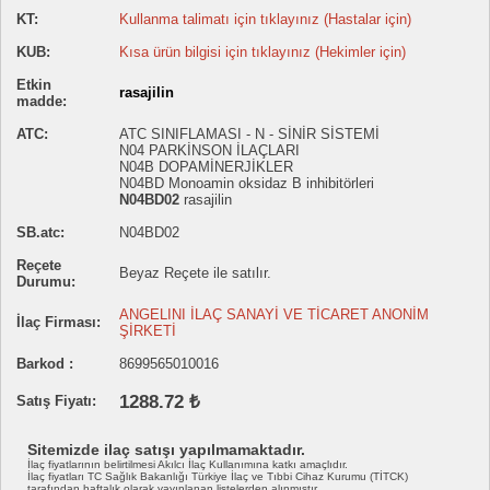
KT:
Kullanma talimatı için tıklayınız (Hastalar için)
KUB:
Kısa ürün bilgisi için tıklayınız (Hekimler için)
Etkin
rasajilin
madde:
ATC:
ATC SINIFLAMASI - N - SİNİR SİSTEMİ
N04 PARKİNSON İLAÇLARI
N04B DOPAMİNERJİKLER
N04BD Monoamin oksidaz B inhibitörleri
N04BD02
rasajilin
SB.atc:
N04BD02
Reçete
Beyaz Reçete ile satılır.
Durumu:
ANGELINI İLAÇ SANAYİ VE TİCARET ANONİM
İlaç Firması:
ŞİRKETİ
Barkod :
8699565010016
1288.72 ₺
Satış Fiyatı:
Sitemizde ilaç satışı yapılmamaktadır.
İlaç fiyatlarının belirtilmesi Akılcı İlaç Kullanımına katkı amaçlıdır.
İlaç fiyatları TC Sağlık Bakanlığı Türkiye İlaç ve Tıbbi Cihaz Kurumu (TİTCK)
tarafından haftalık olarak yayınlanan listelerden alınmıştır.