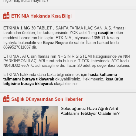
hiçbir ilaç kullanmayınız !
ETKINIA Hakkında Kısa Bilgi
ETKINIA 1 MG 30 TABLET
, SANTA FARMA İLAÇ SAN. A.Ş. firması
tarafından üretilen, bir kutu içerisinde YOK adet 1 mg
rasajilin
etkin
maddesi barındıran bir ilaçtır. ETKINIA , piyasada 1355.71 ₺ satış
fiyatıyla bulunabilir ve
Beyaz Reçete
ile satılır. İlacın barkod kodu
8699527011037 dir.
ETKINIA , ATC sınıflamasının N - SİNİR SİSTEMİ kategorisinde ve N04
PARKİNSON İLAÇLARI sınıfında bulunur. TİTCK listesindeki ATC kodu
N04BD02 ve ATC adı rasagiline dır. İlacın 20 adet eş değer ilacı bulunur.
ETKINIA hakkında daha fazla bilgi edinmek için
hasta kullanma
talimatını buraya tıklayarak
okuyabilirsiniz. Hekimseniz,
kısa ürün
bilgisine buraya tıklayarak
ulaşabilirsiniz.
Sağlık Dünyasından Son Haberler
Soluduğunuz Hava Ağrılı Artrit
Ataklarını Tetikliyor Olabilir mi?