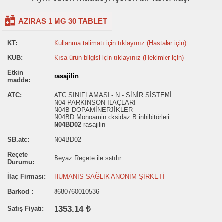
AZIRAS 1 MG 30 TABLET
KT:
Kullanma talimatı için tıklayınız (Hastalar için)
KUB:
Kısa ürün bilgisi için tıklayınız (Hekimler için)
Etkin
rasajilin
madde:
ATC:
ATC SINIFLAMASI - N - SİNİR SİSTEMİ
N04 PARKİNSON İLAÇLARI
N04B DOPAMİNERJİKLER
N04BD Monoamin oksidaz B inhibitörleri
N04BD02
rasajilin
SB.atc:
N04BD02
Reçete
Beyaz Reçete ile satılır.
Durumu:
İlaç Firması:
HUMANİS SAĞLIK ANONİM ŞİRKETİ
Barkod :
8680760010536
1353.14 ₺
Satış Fiyatı: