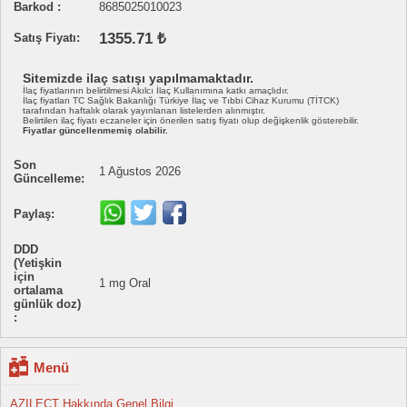
Barkod :
8685025010023
1355.71 ₺
Satış Fiyatı:
Sitemizde ilaç satışı yapılmamaktadır.
İlaç fiyatlarının belirtilmesi Akılcı İlaç Kullanımına katkı amaçlıdır.
İlaç fiyatları TC Sağlık Bakanlığı Türkiye İlaç ve Tıbbi Cihaz Kurumu (TİTCK)
tarafından haftalık olarak yayınlanan listelerden alınmıştır.
Belirtilen ilaç fiyatı eczaneler için önerilen satış fiyatı olup değişkenlik gösterebilir.
Fiyatlar güncellenmemiş olabilir.
Son
1 Ağustos 2026
Güncelleme:
Paylaş:
DDD
(Yetişkin
için
1 mg Oral
ortalama
günlük doz)
:
Menü
AZILECT Hakkında Genel Bilgi