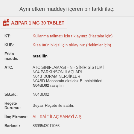
Aynı etken maddeyi içeren bir farklı ilaç:
AZIPAR 1 MG 30 TABLET
KT:
Kullanma talimatı için tıklayınız (Hastalar için)
KUB:
Kısa ürün bilgisi için tıklayınız (Hekimler için)
Etkin
rasajilin
madde:
ATC:
ATC SINIFLAMASI - N - SİNİR SİSTEMİ
N04 PARKİNSON İLAÇLARI
N04B DOPAMİNERJİKLER
N04BD Monoamin oksidaz B inhibitörleri
N04BD02
rasajilin
SB.atc:
N04BD02
Reçete
Beyaz Reçete ile satılır.
Durumu:
İlaç Firması:
ALİ RAİF İLAÇ SANAYİ A.Ş.
Barkod :
8699543011066