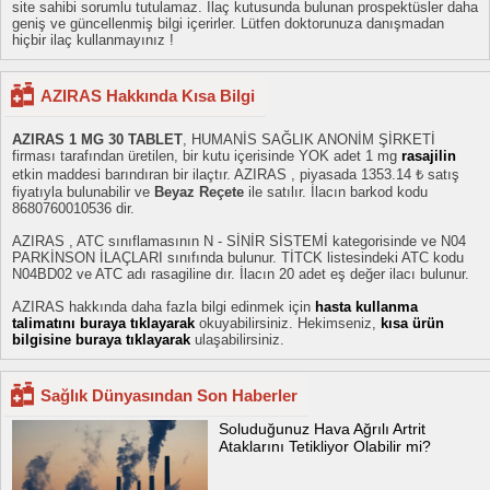
site sahibi sorumlu tutulamaz. İlaç kutusunda bulunan prospektüsler daha
geniş ve güncellenmiş bilgi içerirler. Lütfen doktorunuza danışmadan
hiçbir ilaç kullanmayınız !
AZIRAS Hakkında Kısa Bilgi
AZIRAS 1 MG 30 TABLET
, HUMANİS SAĞLIK ANONİM ŞİRKETİ
firması tarafından üretilen, bir kutu içerisinde YOK adet 1 mg
rasajilin
etkin maddesi barındıran bir ilaçtır. AZIRAS , piyasada 1353.14 ₺ satış
fiyatıyla bulunabilir ve
Beyaz Reçete
ile satılır. İlacın barkod kodu
8680760010536 dir.
AZIRAS , ATC sınıflamasının N - SİNİR SİSTEMİ kategorisinde ve N04
PARKİNSON İLAÇLARI sınıfında bulunur. TİTCK listesindeki ATC kodu
N04BD02 ve ATC adı rasagiline dır. İlacın 20 adet eş değer ilacı bulunur.
AZIRAS hakkında daha fazla bilgi edinmek için
hasta kullanma
talimatını buraya tıklayarak
okuyabilirsiniz. Hekimseniz,
kısa ürün
bilgisine buraya tıklayarak
ulaşabilirsiniz.
Sağlık Dünyasından Son Haberler
Soluduğunuz Hava Ağrılı Artrit
Ataklarını Tetikliyor Olabilir mi?