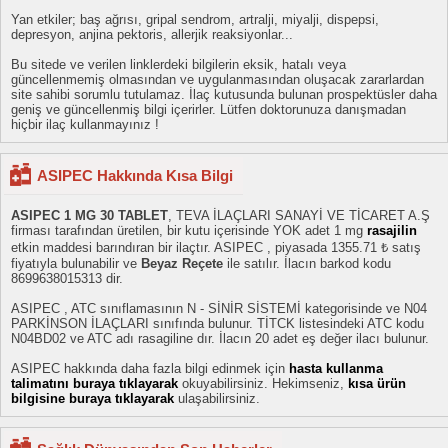
Yan etkiler; baş ağrısı, gripal sendrom, artralji, miyalji, dispepsi,
depresyon, anjina pektoris, allerjik reaksiyonlar...
Bu sitede ve verilen linklerdeki bilgilerin eksik, hatalı veya
güncellenmemiş olmasından ve uygulanmasından oluşacak zararlardan
site sahibi sorumlu tutulamaz. İlaç kutusunda bulunan prospektüsler daha
geniş ve güncellenmiş bilgi içerirler. Lütfen doktorunuza danışmadan
hiçbir ilaç kullanmayınız !
ASIPEC Hakkında Kısa Bilgi
ASIPEC 1 MG 30 TABLET
, TEVA İLAÇLARI SANAYİ VE TİCARET A.Ş
firması tarafından üretilen, bir kutu içerisinde YOK adet 1 mg
rasajilin
etkin maddesi barındıran bir ilaçtır. ASIPEC , piyasada 1355.71 ₺ satış
fiyatıyla bulunabilir ve
Beyaz Reçete
ile satılır. İlacın barkod kodu
8699638015313 dir.
ASIPEC , ATC sınıflamasının N - SİNİR SİSTEMİ kategorisinde ve N04
PARKİNSON İLAÇLARI sınıfında bulunur. TİTCK listesindeki ATC kodu
N04BD02 ve ATC adı rasagiline dır. İlacın 20 adet eş değer ilacı bulunur.
ASIPEC hakkında daha fazla bilgi edinmek için
hasta kullanma
talimatını buraya tıklayarak
okuyabilirsiniz. Hekimseniz,
kısa ürün
bilgisine buraya tıklayarak
ulaşabilirsiniz.