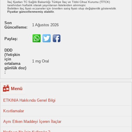
İlaç fiyatları TC Sağlık Bakanlığı Türkiye İlaç ve Tıbbi Cihaz Kurumu (TİTCK)
tarafından haftalık olarak yayınlanan listelerden alınmıştır.
Belirtilen ilaç fiyatı eczaneler için önerilen satış fiyatı olup değişkenlik gösterebilir.
Fiyatlar güncellenmemiş olabilir.
Son
1 Ağustos 2026
Güncelleme:
Paylaş:
DDD
(Yetişkin
için
1 mg Oral
ortalama
günlük doz)
:
Menü
ETKINIA Hakkında Genel Bilgi
Kısıtlamalar
Aynı Etken Maddeyi İçeren İlaçlar