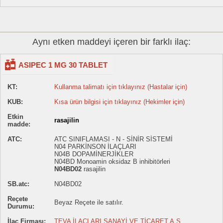
Aynı etken maddeyi içeren bir farklı ilaç:
ASIPEC 1 MG 30 TABLET
KT:
Kullanma talimatı için tıklayınız (Hastalar için)
KUB:
Kısa ürün bilgisi için tıklayınız (Hekimler için)
Etkin
rasajilin
madde:
ATC:
ATC SINIFLAMASI - N - SİNİR SİSTEMİ
N04 PARKİNSON İLAÇLARI
N04B DOPAMİNERJİKLER
N04BD Monoamin oksidaz B inhibitörleri
N04BD02
rasajilin
SB.atc:
N04BD02
Reçete
Beyaz Reçete ile satılır.
Durumu:
İlaç Firması:
TEVA İLAÇLARI SANAYİ VE TİCARET A.Ş