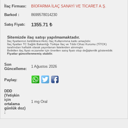
İlaç Firması:
BİOFARMA İLAÇ SANAYİ VE TİCARET A.Ş.
Barkod :
8699578014230
1355.71 ₺
Satış Fiyatı:
Sitemizde ilaç satışı yapılmamaktadır.
İlaç fiyatlarının belirtilmesi Akılcı İlaç Kullanımına katkı amaçlıdır.
İlaç fiyatları TC Sağlık Bakanlığı Türkiye İlaç ve Tıbbi Cihaz Kurumu (TİTCK)
tarafından haftalık olarak yayınlanan listelerden alınmıştır.
Belirtilen ilaç fiyatı eczaneler için önerilen satış fiyatı olup değişkenlik gösterebilir.
Fiyatlar güncellenmemiş olabilir.
Son
1 Ağustos 2026
Güncelleme:
Paylaş:
DDD
(Yetişkin
için
1 mg Oral
ortalama
günlük doz)
: