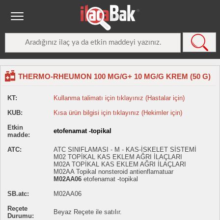
THERMO-RHEUMON 100 MG/G+ 10 MG/G KREM (50 G)
KT:
Kullanma talimatı için tıklayınız (Hastalar için)
KUB:
Kısa ürün bilgisi için tıklayınız (Hekimler için)
Etkin
etofenamat -topikal
madde:
ATC:
ATC SINIFLAMASI - M - KAS-İSKELET SİSTEMİ
M02 TOPİKAL KAS EKLEM AĞRI İLAÇLARI
M02A TOPİKAL KAS EKLEM AĞRI İLAÇLARI
M02AA Topikal nonsteroid antienflamatuar
M02AA06
etofenamat -topikal
SB.atc:
M02AA06
Reçete
Beyaz Reçete ile satılır.
Durumu: