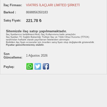
İlaç Firması:
VİATRİS İLAÇLARI LİMİTED ŞİRKETİ
Barkod :
8698856350183
221.78 ₺
Satış Fiyatı:
Sitemizde ilaç satışı yapılmamaktadır.
İlaç fiyatlarının belirtilmesi Akılcı İlaç Kullanımına katkı amaçlıdır.
İlaç fiyatları TC Sağlık Bakanlığı Türkiye İlaç ve Tıbbi Cihaz Kurumu (TİTCK)
tarafından haftalık olarak yayınlanan listelerden alınmıştır.
Belirtilen ilaç fiyatı eczaneler için önerilen satış fiyatı olup değişkenlik gösterebilir.
Fiyatlar güncellenmemiş olabilir.
Son
1 Ağustos 2026
Güncelleme:
Paylaş: