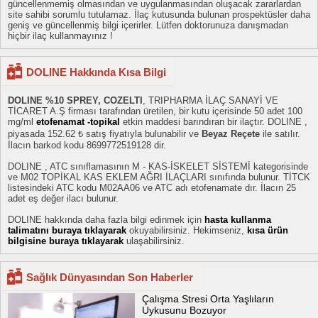
güncellenmemiş olmasından ve uygulanmasından oluşacak zararlardan
site sahibi sorumlu tutulamaz. İlaç kutusunda bulunan prospektüsler daha
geniş ve güncellenmiş bilgi içerirler. Lütfen doktorunuza danışmadan
hiçbir ilaç kullanmayınız !
DOLINE Hakkında Kısa Bilgi
DOLINE %10 SPREY, COZELTI
, TRIPHARMA İLAÇ SANAYİ VE
TİCARET A.Ş firması tarafından üretilen, bir kutu içerisinde 50 adet 100
mg/ml
etofenamat -topikal
etkin maddesi barındıran bir ilaçtır. DOLINE ,
piyasada 152.62 ₺ satış fiyatıyla bulunabilir ve
Beyaz Reçete
ile satılır.
İlacın barkod kodu 8699772519128 dir.
DOLINE , ATC sınıflamasının M - KAS-İSKELET SİSTEMİ kategorisinde
ve M02 TOPİKAL KAS EKLEM AĞRI İLAÇLARI sınıfında bulunur. TİTCK
listesindeki ATC kodu M02AA06 ve ATC adı etofenamate dır. İlacın 25
adet eş değer ilacı bulunur.
DOLINE hakkında daha fazla bilgi edinmek için
hasta kullanma
talimatını buraya tıklayarak
okuyabilirsiniz. Hekimseniz,
kısa ürün
bilgisine buraya tıklayarak
ulaşabilirsiniz.
Sağlık Dünyasından Son Haberler
Çalışma Stresi Orta Yaşlıların
Uykusunu Bozuyor