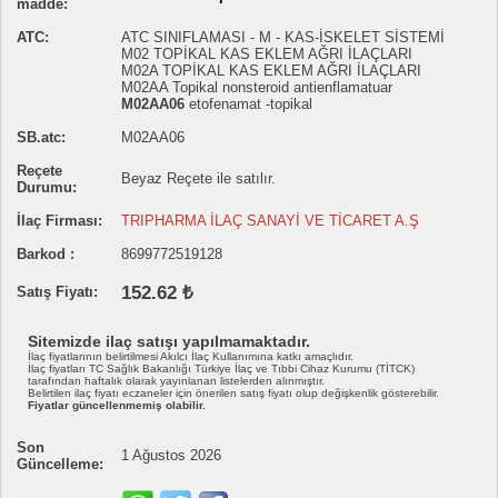
madde:
ATC:
ATC SINIFLAMASI - M - KAS-İSKELET SİSTEMİ
M02 TOPİKAL KAS EKLEM AĞRI İLAÇLARI
M02A TOPİKAL KAS EKLEM AĞRI İLAÇLARI
M02AA Topikal nonsteroid antienflamatuar
M02AA06
etofenamat -topikal
SB.atc:
M02AA06
Reçete
Beyaz Reçete ile satılır.
Durumu:
İlaç Firması:
TRIPHARMA İLAÇ SANAYİ VE TİCARET A.Ş
Barkod :
8699772519128
152.62 ₺
Satış Fiyatı:
Sitemizde ilaç satışı yapılmamaktadır.
İlaç fiyatlarının belirtilmesi Akılcı İlaç Kullanımına katkı amaçlıdır.
İlaç fiyatları TC Sağlık Bakanlığı Türkiye İlaç ve Tıbbi Cihaz Kurumu (TİTCK)
tarafından haftalık olarak yayınlanan listelerden alınmıştır.
Belirtilen ilaç fiyatı eczaneler için önerilen satış fiyatı olup değişkenlik gösterebilir.
Fiyatlar güncellenmemiş olabilir.
Son
1 Ağustos 2026
Güncelleme: