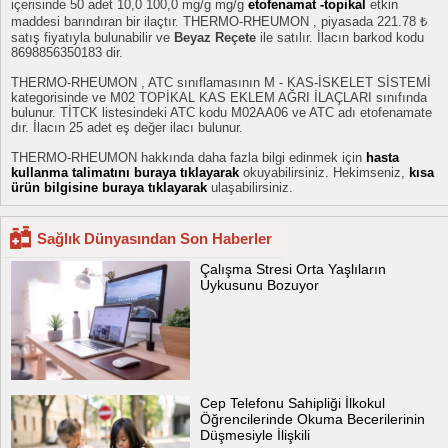
içerisinde 50 adet 10,0 100,0 mg/g mg/g
etofenamat -topikal
etkin
maddesi barındıran bir ilaçtır. THERMO-RHEUMON , piyasada 221.78 ₺
satış fiyatıyla bulunabilir ve
Beyaz Reçete
ile satılır. İlacın barkod kodu
8698856350183 dir.
THERMO-RHEUMON , ATC sınıflamasının M - KAS-İSKELET SİSTEMİ
kategorisinde ve M02 TOPİKAL KAS EKLEM AĞRI İLAÇLARI sınıfında
bulunur. TİTCK listesindeki ATC kodu M02AA06 ve ATC adı etofenamate
dır. İlacın 25 adet eş değer ilacı bulunur.
THERMO-RHEUMON hakkında daha fazla bilgi edinmek için
hasta
kullanma talimatını buraya tıklayarak
okuyabilirsiniz. Hekimseniz,
kısa
ürün bilgisine buraya tıklayarak
ulaşabilirsiniz.
Sağlık Dünyasından Son Haberler
Çalışma Stresi Orta Yaşlıların
Uykusunu Bozuyor
Cep Telefonu Sahipliği İlkokul
Öğrencilerinde Okuma Becerilerinin
Düşmesiyle İlişkili