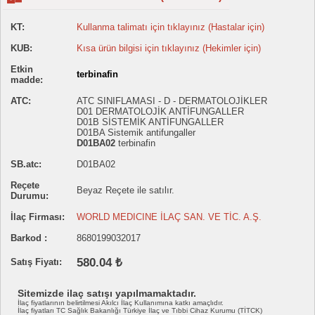
KT:
Kullanma talimatı için tıklayınız (Hastalar için)
KUB:
Kısa ürün bilgisi için tıklayınız (Hekimler için)
Etkin
terbinafin
madde:
ATC:
ATC SINIFLAMASI - D - DERMATOLOJİKLER
D01 DERMATOLOJİK ANTİFUNGALLER
D01B SİSTEMİK ANTİFUNGALLER
D01BA Sistemik antifungaller
D01BA02
terbinafin
SB.atc:
D01BA02
Reçete
Beyaz Reçete ile satılır.
Durumu:
İlaç Firması:
WORLD MEDICINE İLAÇ SAN. VE TİC. A.Ş.
Barkod :
8680199032017
580.04 ₺
Satış Fiyatı:
Sitemizde ilaç satışı yapılmamaktadır.
İlaç fiyatlarının belirtilmesi Akılcı İlaç Kullanımına katkı amaçlıdır.
İlaç fiyatları TC Sağlık Bakanlığı Türkiye İlaç ve Tıbbi Cihaz Kurumu (TİTCK)