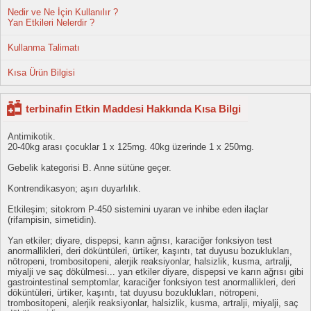
Nedir ve Ne İçin Kullanılır ?
Yan Etkileri Nelerdir ?
Kullanma Talimatı
Kısa Ürün Bilgisi
terbinafin Etkin Maddesi Hakkında Kısa Bilgi
Antimikotik.
20-40kg arası çocuklar 1 x 125mg. 40kg üzerinde 1 x 250mg.
Gebelik kategorisi B. Anne sütüne geçer.
Kontrendikasyon; aşırı duyarlılık.
Etkileşim; sitokrom P-450 sistemini uyaran ve inhibe eden ilaçlar
(rifampisin, simetidin).
Yan etkiler; diyare, dispepsi, karın ağrısı, karaciğer fonksiyon test
anormallikleri, deri döküntüleri, ürtiker, kaşıntı, tat duyusu bozuklukları,
nötropeni, trombositopeni, alerjik reaksiyonlar, halsizlik, kusma, artralji,
miyalji ve saç dökülmesi... yan etkiler diyare, dispepsi ve karın ağrısı gibi
gastrointestinal semptomlar, karaciğer fonksiyon test anormallikleri, deri
döküntüleri, ürtiker, kaşıntı, tat duyusu bozuklukları, nötropeni,
trombositopeni, alerjik reaksiyonlar, halsizlik, kusma, artralji, miyalji, saç