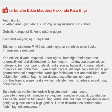
terbinafin Etkin Maddesi Hakkında Kısa Bilgi
Antimikotik.
20-40kg arası çocuklar 1 x 125mg. 40kg üzerinde 1 x 250mg.
Gebelik kategorisi B. Anne sütüne geçer.
Kontrendikasyon; aşırı duyarlılık.
Etkileşim; sitokrom P-450 sistemini uyaran ve inhibe eden ilaçlar
(rifampisin, simetidin).
Yan etkiler; diyare, dispepsi, karın ağrısı, karaciğer fonksiyon test
anormallikleri, deri döküntüleri, ürtiker, kaşıntı, tat duyusu bozuklukları,
nötropeni, trombositopeni, alerjik reaksiyonlar, halsizlik, kusma, artralji,
miyalji ve saç dökülmesi... yan etkiler diyare, dispepsi ve karın ağrısı gibi
gastrointestinal semptomlar, karaciğer fonksiyon test anormallikleri, deri
döküntüleri, ürtiker, kaşıntı, tat duyusu bozuklukları, nötropeni,
trombositopeni, alerjik reaksiyonlar, halsizlik, kusma, artralji, miyalji, saç
dökülmesidir.
Bu sitede ve verilen linklerdeki bilgilerin eksik, hatalı veya
güncellenmemiş olmasından ve uygulanmasından oluşacak zararlardan
site sahibi sorumlu tutulamaz. İlaç kutusunda bulunan prospektüsler daha
geniş ve güncellenmiş bilgi içerirler. Lütfen doktorunuza danışmadan
hiçbir ilaç kullanmayınız !