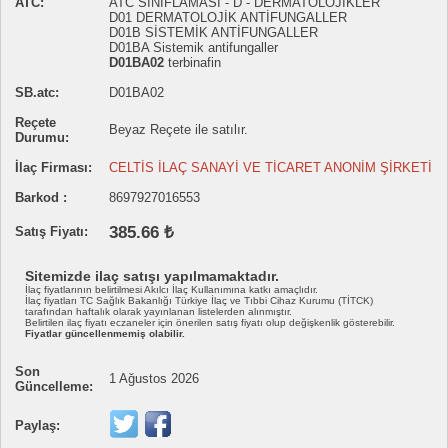
ATC:
ATC SINIFLAMASI - D - DERMATOLOJİKLER
D01 DERMATOLOJİK ANTİFUNGALLER
D01B SİSTEMİK ANTİFUNGALLER
D01BA Sistemik antifungaller
D01BA02
terbinafin
SB.atc:
D01BA02
Reçete
Beyaz Reçete ile satılır.
Durumu:
İlaç Firması:
CELTİS İLAÇ SANAYİ VE TİCARET ANONİM ŞİRKETİ
Barkod :
8697927016553
385.66 ₺
Satış Fiyatı:
Sitemizde ilaç satışı yapılmamaktadır.
İlaç fiyatlarının belirtilmesi Akılcı İlaç Kullanımına katkı amaçlıdır.
İlaç fiyatları TC Sağlık Bakanlığı Türkiye İlaç ve Tıbbi Cihaz Kurumu (TİTCK)
tarafından haftalık olarak yayınlanan listelerden alınmıştır.
Belirtilen ilaç fiyatı eczaneler için önerilen satış fiyatı olup değişkenlik gösterebilir.
Fiyatlar güncellenmemiş olabilir.
Son
1 Ağustos 2026
Güncelleme:
Paylaş: