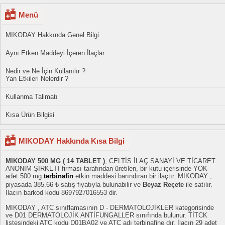
Menü
MIKODAY Hakkında Genel Bilgi
Aynı Etken Maddeyi İçeren İlaçlar
Nedir ve Ne İçin Kullanılır ?
Yan Etkileri Nelerdir ?
Kullanma Talimatı
Kısa Ürün Bilgisi
MIKODAY Hakkında Kısa Bilgi
MIKODAY 500 MG ( 14 TABLET )
, CELTİS İLAÇ SANAYİ VE TİCARET
ANONİM ŞİRKETİ firması tarafından üretilen, bir kutu içerisinde YOK
adet 500 mg
terbinafin
etkin maddesi barındıran bir ilaçtır. MIKODAY ,
piyasada 385.66 ₺ satış fiyatıyla bulunabilir ve
Beyaz Reçete
ile satılır.
İlacın barkod kodu 8697927016553 dir.
MIKODAY , ATC sınıflamasının D - DERMATOLOJİKLER kategorisinde
ve D01 DERMATOLOJİK ANTİFUNGALLER sınıfında bulunur. TİTCK
listesindeki ATC kodu D01BA02 ve ATC adı terbinafine dır. İlacın 29 adet