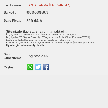
İlaç Firması:
SANTA FARMA İLAÇ SAN. A.Ş.
Barkod :
8699566015973
229.44 ₺
Satış Fiyatı:
Sitemizde ilaç satışı yapılmamaktadır.
İlaç fiyatlarının belirtilmesi Akılcı İlaç Kullanımına katkı amaçlıdır.
İlaç fiyatları TC Sağlık Bakanlığı Türkiye İlaç ve Tıbbi Cihaz Kurumu (TİTCK)
tarafından haftalık olarak yayınlanan listelerden alınmıştır.
Belirtilen ilaç fiyatı eczaneler için önerilen satış fiyatı olup değişkenlik gösterebilir.
Fiyatlar güncellenmemiş olabilir.
Son
1 Ağustos 2026
Güncelleme:
Paylaş: