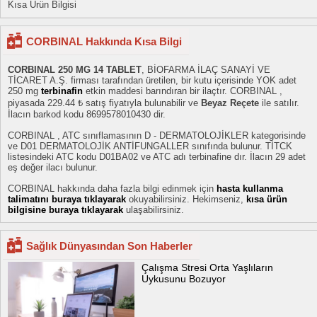
Kısa Ürün Bilgisi
CORBINAL Hakkında Kısa Bilgi
CORBINAL 250 MG 14 TABLET
, BİOFARMA İLAÇ SANAYİ VE
TİCARET A.Ş. firması tarafından üretilen, bir kutu içerisinde YOK adet
250 mg
terbinafin
etkin maddesi barındıran bir ilaçtır. CORBINAL ,
piyasada 229.44 ₺ satış fiyatıyla bulunabilir ve
Beyaz Reçete
ile satılır.
İlacın barkod kodu 8699578010430 dir.
CORBINAL , ATC sınıflamasının D - DERMATOLOJİKLER kategorisinde
ve D01 DERMATOLOJİK ANTİFUNGALLER sınıfında bulunur. TİTCK
listesindeki ATC kodu D01BA02 ve ATC adı terbinafine dır. İlacın 29 adet
eş değer ilacı bulunur.
CORBINAL hakkında daha fazla bilgi edinmek için
hasta kullanma
talimatını buraya tıklayarak
okuyabilirsiniz. Hekimseniz,
kısa ürün
bilgisine buraya tıklayarak
ulaşabilirsiniz.
Sağlık Dünyasından Son Haberler
Çalışma Stresi Orta Yaşlıların
Uykusunu Bozuyor