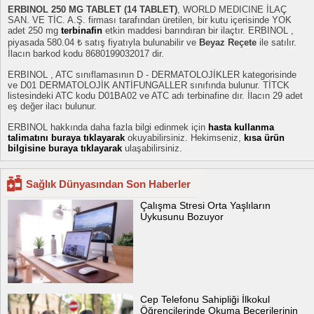
ERBINOL 250 MG TABLET (14 TABLET)
, WORLD MEDICINE İLAÇ
SAN. VE TİC. A.Ş. firması tarafından üretilen, bir kutu içerisinde YOK
adet 250 mg
terbinafin
etkin maddesi barındıran bir ilaçtır. ERBINOL ,
piyasada 580.04 ₺ satış fiyatıyla bulunabilir ve
Beyaz Reçete
ile satılır.
İlacın barkod kodu 8680199032017 dir.
ERBINOL , ATC sınıflamasının D - DERMATOLOJİKLER kategorisinde
ve D01 DERMATOLOJİK ANTİFUNGALLER sınıfında bulunur. TİTCK
listesindeki ATC kodu D01BA02 ve ATC adı terbinafine dır. İlacın 29 adet
eş değer ilacı bulunur.
ERBINOL hakkında daha fazla bilgi edinmek için
hasta kullanma
talimatını buraya tıklayarak
okuyabilirsiniz. Hekimseniz,
kısa ürün
bilgisine buraya tıklayarak
ulaşabilirsiniz.
Sağlık Dünyasından Son Haberler
Çalışma Stresi Orta Yaşlıların
Uykusunu Bozuyor
Cep Telefonu Sahipliği İlkokul
Öğrencilerinde Okuma Becerilerinin