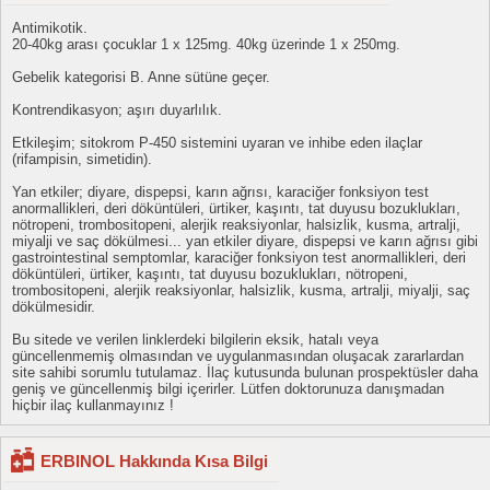
Antimikotik.
20-40kg arası çocuklar 1 x 125mg. 40kg üzerinde 1 x 250mg.
Gebelik kategorisi B. Anne sütüne geçer.
Kontrendikasyon; aşırı duyarlılık.
Etkileşim; sitokrom P-450 sistemini uyaran ve inhibe eden ilaçlar
(rifampisin, simetidin).
Yan etkiler; diyare, dispepsi, karın ağrısı, karaciğer fonksiyon test
anormallikleri, deri döküntüleri, ürtiker, kaşıntı, tat duyusu bozuklukları,
nötropeni, trombositopeni, alerjik reaksiyonlar, halsizlik, kusma, artralji,
miyalji ve saç dökülmesi... yan etkiler diyare, dispepsi ve karın ağrısı gibi
gastrointestinal semptomlar, karaciğer fonksiyon test anormallikleri, deri
döküntüleri, ürtiker, kaşıntı, tat duyusu bozuklukları, nötropeni,
trombositopeni, alerjik reaksiyonlar, halsizlik, kusma, artralji, miyalji, saç
dökülmesidir.
Bu sitede ve verilen linklerdeki bilgilerin eksik, hatalı veya
güncellenmemiş olmasından ve uygulanmasından oluşacak zararlardan
site sahibi sorumlu tutulamaz. İlaç kutusunda bulunan prospektüsler daha
geniş ve güncellenmiş bilgi içerirler. Lütfen doktorunuza danışmadan
hiçbir ilaç kullanmayınız !
ERBINOL Hakkında Kısa Bilgi