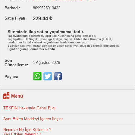
Barkod :
8699525013422
229.44 ₺
Satış Fiyatı:
Sitemizde ilaç satışı yapılmamaktadır.
İlaç fiyatlarının belirtilmesi Akılcı İlaç Kullanımına katkı amaçlıdır.
İlaç fiyatları TC Sağlık Bakanlığı Türkiye İlaç ve Tıbbi Cihaz Kurumu (TİTCK)
tarafından haftalık olarak yayınlanan listelerden alınmıştır.
Belirtilen ilaç fiyatı eczaneler için önerilen satış fiyatı olup değişkenlik gösterebilir.
Fiyatlar güncellenmemiş olabilir.
Son
1 Ağustos 2026
Güncelleme:
Paylaş:
Menü
TEKFIN Hakkında Genel Bilgi
Aynı Etken Maddeyi İçeren İlaçlar
Nedir ve Ne İçin Kullanılır ?
Yan Etkileri Nelerdir ?