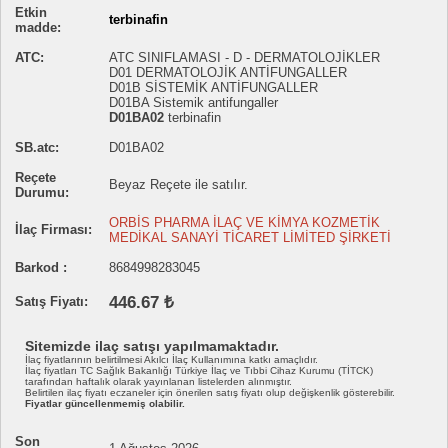
Etkin
terbinafin
madde:
ATC:
ATC SINIFLAMASI - D - DERMATOLOJİKLER
D01 DERMATOLOJİK ANTİFUNGALLER
D01B SİSTEMİK ANTİFUNGALLER
D01BA Sistemik antifungaller
D01BA02
terbinafin
SB.atc:
D01BA02
Reçete
Beyaz Reçete ile satılır.
Durumu:
ORBİS PHARMA İLAÇ VE KİMYA KOZMETİK
İlaç Firması:
MEDİKAL SANAYİ TİCARET LİMİTED ŞİRKETİ
Barkod :
8684998283045
446.67 ₺
Satış Fiyatı:
Sitemizde ilaç satışı yapılmamaktadır.
İlaç fiyatlarının belirtilmesi Akılcı İlaç Kullanımına katkı amaçlıdır.
İlaç fiyatları TC Sağlık Bakanlığı Türkiye İlaç ve Tıbbi Cihaz Kurumu (TİTCK)
tarafından haftalık olarak yayınlanan listelerden alınmıştır.
Belirtilen ilaç fiyatı eczaneler için önerilen satış fiyatı olup değişkenlik gösterebilir.
Fiyatlar güncellenmemiş olabilir.
Son