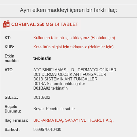
Aynı etken maddeyi içeren bir farklı ilaç:
CORBINAL 250 MG 14 TABLET
KT:
Kullanma talimatı için tıklayınız (Hastalar için)
KUB:
Kısa ürün bilgisi için tıklayınız (Hekimler için)
Etkin
terbinafin
madde:
ATC:
ATC SINIFLAMASI - D - DERMATOLOJİKLER
D01 DERMATOLOJİK ANTİFUNGALLER
D01B SİSTEMİK ANTİFUNGALLER
D01BA Sistemik antifungaller
D01BA02
terbinafin
SB.atc:
D01BA02
Reçete
Beyaz Reçete ile satılır.
Durumu:
İlaç Firması:
BİOFARMA İLAÇ SANAYİ VE TİCARET A.Ş.
Barkod :
8699578010430