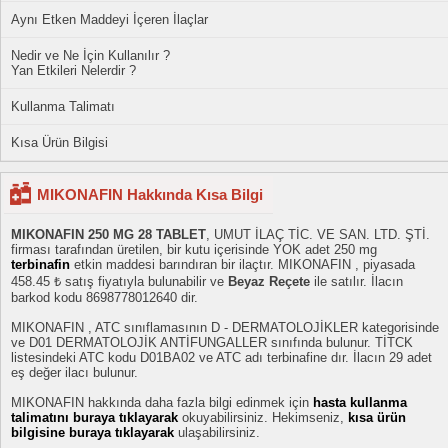
Aynı Etken Maddeyi İçeren İlaçlar
Nedir ve Ne İçin Kullanılır ?
Yan Etkileri Nelerdir ?
Kullanma Talimatı
Kısa Ürün Bilgisi
MIKONAFIN Hakkında Kısa Bilgi
MIKONAFIN 250 MG 28 TABLET
, UMUT İLAÇ TİC. VE SAN. LTD. ŞTİ.
firması tarafından üretilen, bir kutu içerisinde YOK adet 250 mg
terbinafin
etkin maddesi barındıran bir ilaçtır. MIKONAFIN , piyasada
458.45 ₺ satış fiyatıyla bulunabilir ve
Beyaz Reçete
ile satılır. İlacın
barkod kodu 8698778012640 dir.
MIKONAFIN , ATC sınıflamasının D - DERMATOLOJİKLER kategorisinde
ve D01 DERMATOLOJİK ANTİFUNGALLER sınıfında bulunur. TİTCK
listesindeki ATC kodu D01BA02 ve ATC adı terbinafine dır. İlacın 29 adet
eş değer ilacı bulunur.
MIKONAFIN hakkında daha fazla bilgi edinmek için
hasta kullanma
talimatını buraya tıklayarak
okuyabilirsiniz. Hekimseniz,
kısa ürün
bilgisine buraya tıklayarak
ulaşabilirsiniz.