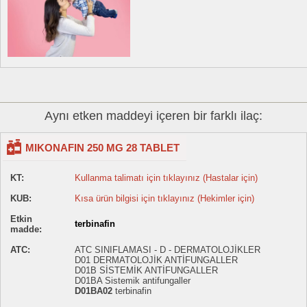
Aynı etken maddeyi içeren bir farklı ilaç:
MIKONAFIN 250 MG 28 TABLET
KT:
Kullanma talimatı için tıklayınız (Hastalar için)
KUB:
Kısa ürün bilgisi için tıklayınız (Hekimler için)
Etkin
terbinafin
madde:
ATC:
ATC SINIFLAMASI - D - DERMATOLOJİKLER
D01 DERMATOLOJİK ANTİFUNGALLER
D01B SİSTEMİK ANTİFUNGALLER
D01BA Sistemik antifungaller
D01BA02
terbinafin