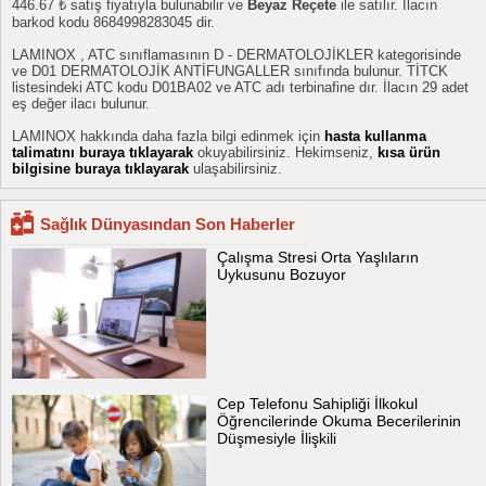
446.67 ₺ satış fiyatıyla bulunabilir ve
Beyaz Reçete
ile satılır. İlacın
barkod kodu 8684998283045 dir.
LAMINOX , ATC sınıflamasının D - DERMATOLOJİKLER kategorisinde
ve D01 DERMATOLOJİK ANTİFUNGALLER sınıfında bulunur. TİTCK
listesindeki ATC kodu D01BA02 ve ATC adı terbinafine dır. İlacın 29 adet
eş değer ilacı bulunur.
LAMINOX hakkında daha fazla bilgi edinmek için
hasta kullanma
talimatını buraya tıklayarak
okuyabilirsiniz. Hekimseniz,
kısa ürün
bilgisine buraya tıklayarak
ulaşabilirsiniz.
Sağlık Dünyasından Son Haberler
Çalışma Stresi Orta Yaşlıların
Uykusunu Bozuyor
Cep Telefonu Sahipliği İlkokul
Öğrencilerinde Okuma Becerilerinin
Düşmesiyle İlişkili