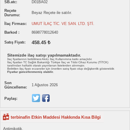
SB.atc:
D01BA02
Reçete
Beyaz Reçete ile satılır.
Durumu:
İlaç Firması:
UMUT İLAÇ TİC. VE SAN. LTD. ŞTİ.
Barkod :
8698778012640
458.45 ₺
Satış Fiyatı:
Sitemizde ilaç satışı yapılmamaktadır.
İlaç fiyatlarının belirtilmesi Akılcı İlaç Kullanımına katkı amaçlıdır.
İlaç fiyatları TC Sağlık Bakanlığı Türkiye İlaç ve Tıbbi Cihaz Kurumu (TİTCK)
tarafından haftalık olarak yayınlanan listelerden alınmıştır.
Belirtilen ilaç fiyatı eczaneler için önerilen satış fiyatı olup değişkenlik gösterebilir.
Fiyatlar güncellenmemiş olabilir.
Son
1 Ağustos 2026
Güncelleme:
Paylaş:
terbinafin Etkin Maddesi Hakkında Kısa Bilgi
Antimikotik.