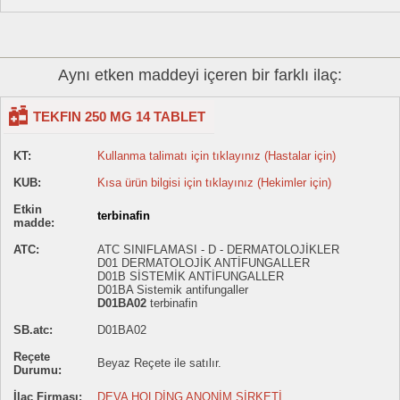
Aynı etken maddeyi içeren bir farklı ilaç:
TEKFIN 250 MG 14 TABLET
KT:
Kullanma talimatı için tıklayınız (Hastalar için)
KUB:
Kısa ürün bilgisi için tıklayınız (Hekimler için)
Etkin
terbinafin
madde:
ATC:
ATC SINIFLAMASI - D - DERMATOLOJİKLER
D01 DERMATOLOJİK ANTİFUNGALLER
D01B SİSTEMİK ANTİFUNGALLER
D01BA Sistemik antifungaller
D01BA02
terbinafin
SB.atc:
D01BA02
Reçete
Beyaz Reçete ile satılır.
Durumu:
İlaç Firması:
DEVA HOLDİNG ANONİM ŞİRKETİ