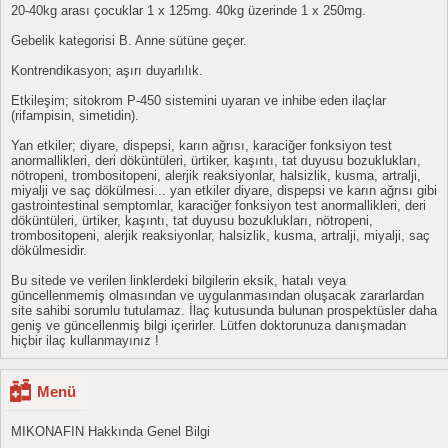
20-40kg arası çocuklar 1 x 125mg. 40kg üzerinde 1 x 250mg.
Gebelik kategorisi B. Anne sütüne geçer.
Kontrendikasyon; aşırı duyarlılık.
Etkileşim; sitokrom P-450 sistemini uyaran ve inhibe eden ilaçlar
(rifampisin, simetidin).
Yan etkiler; diyare, dispepsi, karın ağrısı, karaciğer fonksiyon test
anormallikleri, deri döküntüleri, ürtiker, kaşıntı, tat duyusu bozuklukları,
nötropeni, trombositopeni, alerjik reaksiyonlar, halsizlik, kusma, artralji,
miyalji ve saç dökülmesi... yan etkiler diyare, dispepsi ve karın ağrısı gibi
gastrointestinal semptomlar, karaciğer fonksiyon test anormallikleri, deri
döküntüleri, ürtiker, kaşıntı, tat duyusu bozuklukları, nötropeni,
trombositopeni, alerjik reaksiyonlar, halsizlik, kusma, artralji, miyalji, saç
dökülmesidir.
Bu sitede ve verilen linklerdeki bilgilerin eksik, hatalı veya
güncellenmemiş olmasından ve uygulanmasından oluşacak zararlardan
site sahibi sorumlu tutulamaz. İlaç kutusunda bulunan prospektüsler daha
geniş ve güncellenmiş bilgi içerirler. Lütfen doktorunuza danışmadan
hiçbir ilaç kullanmayınız !
Menü
MIKONAFIN Hakkında Genel Bilgi