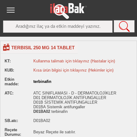
TERBISIL 250 MG 14 TABLET
KT:
Kullanma talimatı için tıklayınız (Hastalar için)
KUB:
Kısa ürün bilgisi için tıklayınız (Hekimler için)
Etkin
terbinafin
madde:
ATC:
ATC SINIFLAMASI - D - DERMATOLOJİKLER
D01 DERMATOLOJİK ANTİFUNGALLER
D01B SİSTEMİK ANTİFUNGALLER
D01BA Sistemik antifungaller
D01BA02
terbinafin
SB.atc:
D01BA02
Reçete
Beyaz Reçete ile satılır.
Durumu: