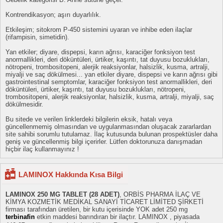
Kontrendikasyon; aşırı duyarlılık.
Etkileşim; sitokrom P-450 sistemini uyaran ve inhibe eden ilaçlar
(rifampisin, simetidin).
Yan etkiler; diyare, dispepsi, karın ağrısı, karaciğer fonksiyon test
anormallikleri, deri döküntüleri, ürtiker, kaşıntı, tat duyusu bozuklukları,
nötropeni, trombositopeni, alerjik reaksiyonlar, halsizlik, kusma, artralji,
miyalji ve saç dökülmesi... yan etkiler diyare, dispepsi ve karın ağrısı gibi
gastrointestinal semptomlar, karaciğer fonksiyon test anormallikleri, deri
döküntüleri, ürtiker, kaşıntı, tat duyusu bozuklukları, nötropeni,
trombositopeni, alerjik reaksiyonlar, halsizlik, kusma, artralji, miyalji, saç
dökülmesidir.
Bu sitede ve verilen linklerdeki bilgilerin eksik, hatalı veya
güncellenmemiş olmasından ve uygulanmasından oluşacak zararlardan
site sahibi sorumlu tutulamaz. İlaç kutusunda bulunan prospektüsler daha
geniş ve güncellenmiş bilgi içerirler. Lütfen doktorunuza danışmadan
hiçbir ilaç kullanmayınız !
LAMINOX Hakkında Kısa Bilgi
LAMINOX 250 MG TABLET (28 ADET)
, ORBİS PHARMA İLAÇ VE
KİMYA KOZMETİK MEDİKAL SANAYİ TİCARET LİMİTED ŞİRKETİ
firması tarafından üretilen, bir kutu içerisinde YOK adet 250 mg
terbinafin
etkin maddesi barındıran bir ilaçtır. LAMINOX , piyasada