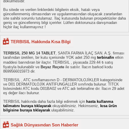
dökülmesidir.
Bu sitede ve verilen linklerdeki bilgilerin eksik, hatalı veya
güncellenmemiş olmasından ve uygulanmasından oluşacak zararlardan
site sahibi sorumlu tutulamaz. İlaç kutusunda bulunan prospektüsler daha
geniş ve güncellenmiş bilgi içerirler. Lütfen doktorunuza danışmadan
hiçbir ilaç kullanmayınız !
TERBISIL Hakkında Kısa Bilgi
TERBISIL 250 MG 14 TABLET
, SANTA FARMA İLAÇ SAN. A.Ş. firması
tarafından üretilen, bir kutu içerisinde YOK adet 250 mg
terbinafin
etkin
maddesi barındıran bir ilaçtır. TERBISIL , piyasada 229.44 ₺ satış
fiyatıyla bulunabilir ve
Beyaz Reçete
ile satılır. İlacın barkod kodu
8699566015973 dir.
TERBISIL , ATC sınıflamasının D - DERMATOLOJİKLER kategorisinde
ve D01 DERMATOLOJİK ANTİFUNGALLER sınıfında bulunur. TİTCK
listesindeki ATC kodu D01BA02 ve ATC adı terbinafine dır. İlacın 29 adet
eş değer ilacı bulunur.
TERBISIL hakkında daha fazla bilgi edinmek için
hasta kullanma
talimatını buraya tıklayarak
okuyabilirsiniz. Hekimseniz,
kısa ürün
bilgisine buraya tıklayarak
ulaşabilirsiniz.
Sağlık Dünyasından Son Haberler