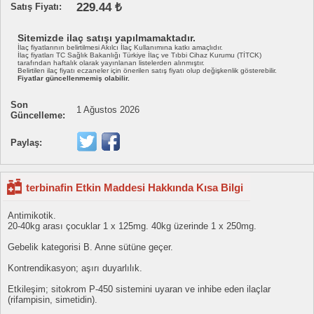
229.44 ₺
Satış Fiyatı:
Sitemizde ilaç satışı yapılmamaktadır.
İlaç fiyatlarının belirtilmesi Akılcı İlaç Kullanımına katkı amaçlıdır.
İlaç fiyatları TC Sağlık Bakanlığı Türkiye İlaç ve Tıbbi Cihaz Kurumu (TİTCK)
tarafından haftalık olarak yayınlanan listelerden alınmıştır.
Belirtilen ilaç fiyatı eczaneler için önerilen satış fiyatı olup değişkenlik gösterebilir.
Fiyatlar güncellenmemiş olabilir.
Son
1 Ağustos 2026
Güncelleme:
Paylaş:
terbinafin Etkin Maddesi Hakkında Kısa Bilgi
Antimikotik.
20-40kg arası çocuklar 1 x 125mg. 40kg üzerinde 1 x 250mg.
Gebelik kategorisi B. Anne sütüne geçer.
Kontrendikasyon; aşırı duyarlılık.
Etkileşim; sitokrom P-450 sistemini uyaran ve inhibe eden ilaçlar
(rifampisin, simetidin).