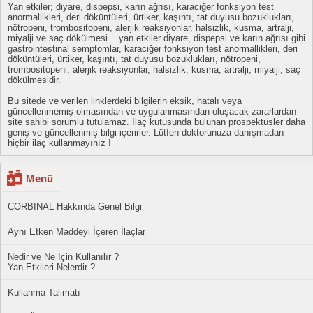
Yan etkiler; diyare, dispepsi, karın ağrısı, karaciğer fonksiyon test
anormallikleri, deri döküntüleri, ürtiker, kaşıntı, tat duyusu bozuklukları,
nötropeni, trombositopeni, alerjik reaksiyonlar, halsizlik, kusma, artralji,
miyalji ve saç dökülmesi... yan etkiler diyare, dispepsi ve karın ağrısı gibi
gastrointestinal semptomlar, karaciğer fonksiyon test anormallikleri, deri
döküntüleri, ürtiker, kaşıntı, tat duyusu bozuklukları, nötropeni,
trombositopeni, alerjik reaksiyonlar, halsizlik, kusma, artralji, miyalji, saç
dökülmesidir.
Bu sitede ve verilen linklerdeki bilgilerin eksik, hatalı veya
güncellenmemiş olmasından ve uygulanmasından oluşacak zararlardan
site sahibi sorumlu tutulamaz. İlaç kutusunda bulunan prospektüsler daha
geniş ve güncellenmiş bilgi içerirler. Lütfen doktorunuza danışmadan
hiçbir ilaç kullanmayınız !
Menü
CORBINAL Hakkında Genel Bilgi
Aynı Etken Maddeyi İçeren İlaçlar
Nedir ve Ne İçin Kullanılır ?
Yan Etkileri Nelerdir ?
Kullanma Talimatı