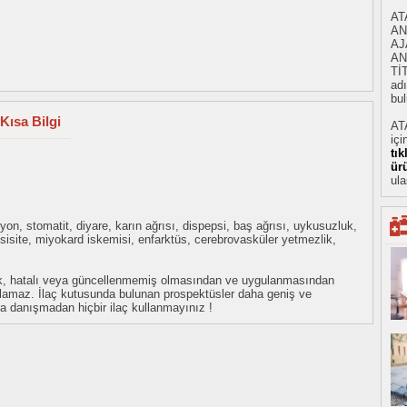
AT
AN
AJ
AN
Tİ
adı
bul
Kısa Bilgi
AT
içi
tı
ür
ula
iyon, stomatit, diyare, karın ağrısı, dispepsi, baş ağrısı, uykusuzluk,
ksisite, miyokard iskemisi, enfarktüs, cerebrovasküler yetmezlik,
eksik, hatalı veya güncellenmemiş olmasından ve uygulanmasından
tulamaz. İlaç kutusunda bulunan prospektüsler daha geniş ve
uza danışmadan hiçbir ilaç kullanmayınız !