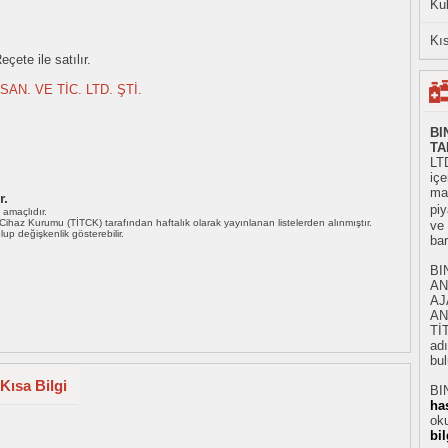
Ku
Kıs
çete ile satılır.
AN. VE TİC. LTD. ŞTİ.
BI
TA
LTD
iç
mad
r.
piy
ı amaçlıdır.
i Cihaz Kurumu (TİTCK) tarafından haftalık olarak yayınlanan listelerden alınmıştır.
ve
 olup değişkenlik gösterebilir.
ba
BI
AN
AJ
AN
Tİ
adı
bul
Kısa Bilgi
BIN
ha
oku
bi