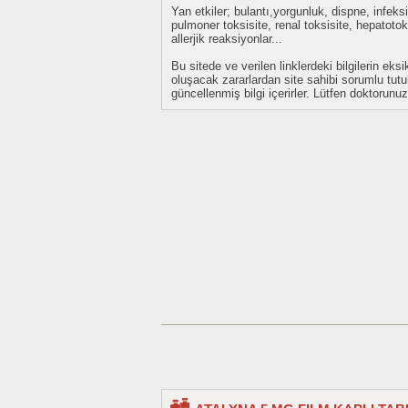
Yan etkiler; bulantı,yorgunluk, dispne, infeks
pulmoner toksisite, renal toksisite, hepatoto
allerjik reaksiyonlar...
Bu sitede ve verilen linklerdeki bilgilerin 
oluşacak zararlardan site sahibi sorumlu tu
güncellenmiş bilgi içerirler. Lütfen doktorun