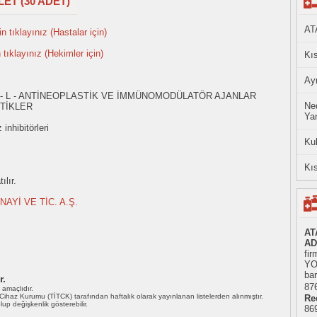
ET (30 ADET)
AT
n tıklayınız (Hastalar için)
n tıklayınız (Hekimler için)
Kıs
Ayn
 - L - ANTİNEOPLASTİK VE İMMÜNOMODÜLATÖR AJANLAR
Ned
TİKLER
Yan
inhibitörleri
Ku
Kıs
ılır.
AYİ VE TİC. A.Ş.
AT
AD
fir
YO
bar
r.
876
ı amaçlıdır.
i Cihaz Kurumu (TİTCK) tarafından haftalık olarak yayınlanan listelerden alınmıştır.
Re
 olup değişkenlik gösterebilir.
86