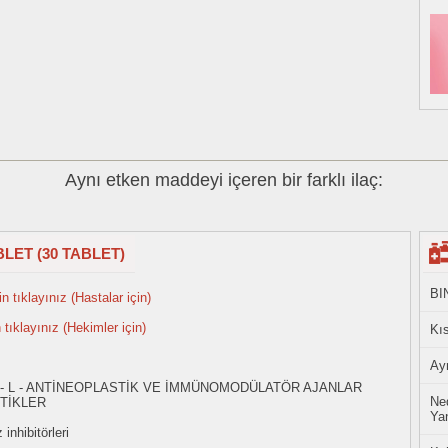
Aynı etken maddeyi içeren bir farklı ilaç:
BLET (30 TABLET)
BI
n tıklayınız (Hastalar için)
n tıklayınız (Hekimler için)
Kıs
Ayn
 - L - ANTİNEOPLASTİK VE İMMÜNOMODÜLATÖR AJANLAR
Ned
TİKLER
Yan
inhibitörleri