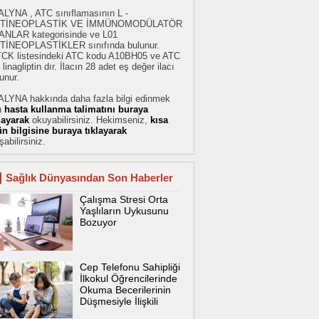
ALYNA , ATC sınıflamasının L -
TİNEOPLASTİK VE İMMÜNOMODÜLATÖR
ANLAR kategorisinde ve L01
TİNEOPLASTİKLER sınıfında bulunur.
TCK listesindeki ATC kodu A10BH05 ve ATC
 linagliptin dır. İlacın 28 adet eş değer ilacı
unur.
ALYNA hakkında daha fazla bilgi edinmek
n
hasta kullanma talimatını buraya
klayarak
okuyabilirsiniz. Hekimseniz,
kısa
ün bilgisine buraya tıklayarak
şabilirsiniz.
Sağlık Dünyasından Son Haberler
Çalışma Stresi Orta
Yaşlıların Uykusunu
Bozuyor
Cep Telefonu Sahipliği
İlkokul Öğrencilerinde
Okuma Becerilerinin
Düşmesiyle İlişkili