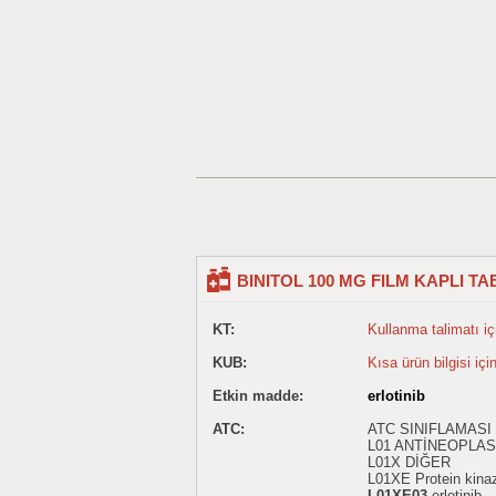
BINITOL 100 MG FILM KAPLI TA
KT:
Kullanma talimatı içi
KUB:
Kısa ürün bilgisi içi
Etkin madde:
erlotinib
ATC:
ATC SINIFLAMASI
L01 ANTİNEOPLAS
L01X DİĞER
L01XE Protein kinaz 
L01XE03
erlotinib