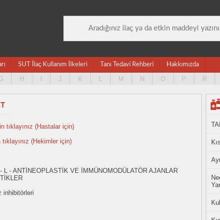
arı
SUT İlaç Kullanım İlkeleri
Tanı Tedavi Rehberi
Hakkımızda
G
H
I
J
K
L
M
N
O
P
R
ET
TA
n tıklayınız (Hastalar için)
n tıklayınız (Hekimler için)
Kıs
Ayn
 - L - ANTİNEOPLASTİK VE İMMÜNOMODÜLATÖR AJANLAR
Ned
TİKLER
Yan
inhibitörleri
Ku