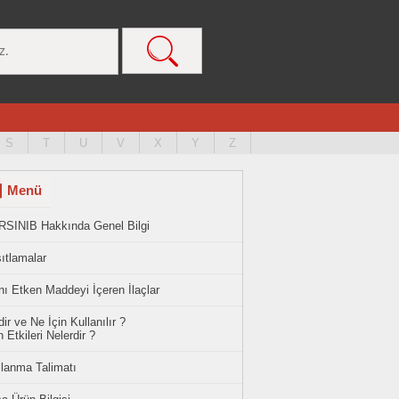
S
T
U
V
X
Y
Z
Menü
RSINIB Hakkında Genel Bilgi
ıtlamalar
ı Etken Maddeyi İçeren İlaçlar
ir ve Ne İçin Kullanılır ?
 Etkileri Nelerdir ?
llanma Talimatı