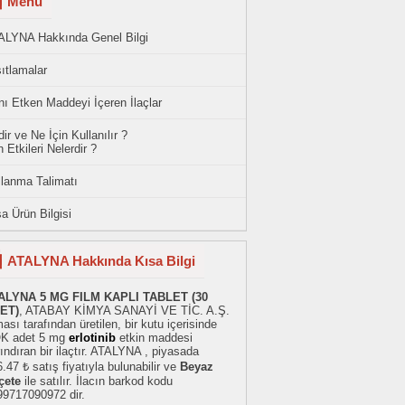
Menü
ALYNA Hakkında Genel Bilgi
ıtlamalar
ı Etken Maddeyi İçeren İlaçlar
ir ve Ne İçin Kullanılır ?
 Etkileri Nelerdir ?
llanma Talimatı
a Ürün Bilgisi
ATALYNA Hakkında Kısa Bilgi
ALYNA 5 MG FILM KAPLI TABLET (30
ET)
, ATABAY KİMYA SANAYİ VE TİC. A.Ş.
ması tarafından üretilen, bir kutu içerisinde
K adet 5 mg
erlotinib
etkin maddesi
ındıran bir ilaçtır. ATALYNA , piyasada
.47 ₺ satış fiyatıyla bulunabilir ve
Beyaz
çete
ile satılır. İlacın barkod kodu
99717090972 dir.