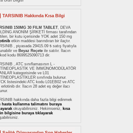
a Ürün Bilgisi
TARSINIB Hakkında Kısa Bilgi
RSINIB 150MG 30 FILM TABLET
, DEVA
LDİNG ANONİM ŞİRKETİ firması tarafından
tilen, bir kutu içerisinde YOK adet 150 mg
otinib
etkin maddesi barındıran bir ilaçtır.
SINIB , piyasada 29415.09 ₺ satış fiyatıyla
unabilir ve
Beyaz Reçete
ile satılır. İlacın
rkod kodu 8699525090713 dir.
RSINIB , ATC sınıflamasının L -
TİNEOPLASTİK VE İMMÜNOMODÜLATÖR
ANLAR kategorisinde ve L01
TİNEOPLASTİKLER sınıfında bulunur.
TCK listesindeki ATC kodu L01EB02 ve ATC
 erlotinib dır. İlacın 28 adet eş değer ilacı
unur.
RSINIB hakkında daha fazla bilgi edinmek
n
hasta kullanma talimatını buraya
klayarak
okuyabilirsiniz. Hekimseniz,
kısa
ün bilgisine buraya tıklayarak
şabilirsiniz.
Sağlık Dünyasından Son Haberler