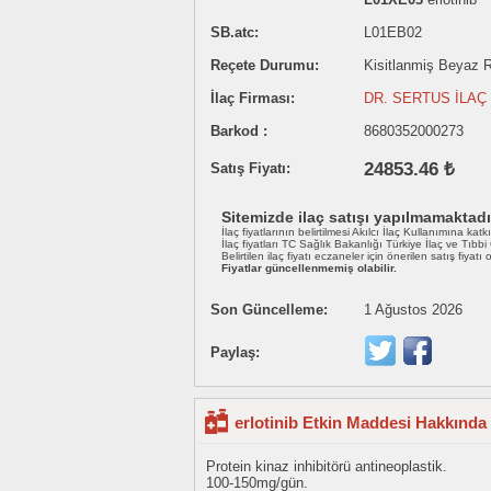
SB.atc:
L01EB02
Reçete Durumu:
Kisitlanmiş Beyaz Re
İlaç Firması:
DR. SERTUS İLAÇ S
Barkod :
8680352000273
24853.46 ₺
Satış Fiyatı:
Sitemizde ilaç satışı yapılmamaktadı
İlaç fiyatlarının belirtilmesi Akılcı İlaç Kullanımına katk
İlaç fiyatları TC Sağlık Bakanlığı Türkiye İlaç ve Tıbb
Belirtilen ilaç fiyatı eczaneler için önerilen satış fiyatı
Fiyatlar güncellenmemiş olabilir.
Son Güncelleme:
1 Ağustos 2026
Paylaş:
erlotinib Etkin Maddesi Hakkında 
Protein kinaz inhibitörü antineoplastik.
100-150mg/gün.