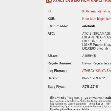
ATALYNA 5 MG FILM KAPLI TABL
KT:
Kullanma talimatı içi
KUB:
Kısa ürün bilgisi içi
Etkin madde:
erlotinib
ATC:
ATC SINIFLAMASI
L01 ANTİNEOPLAS
L01X DİĞER
L01XE Protein kinaz 
L01XE03
erlotinib
SB.atc:
A10BH05
Reçete Durumu:
Beyaz Reçete ile sat
İlaç Firması:
ATABAY KİMYA SAN
Barkod :
8699717090972
876.47 ₺
Satış Fiyatı:
Sitemizde ilaç satışı yapılmamaktadı
İlaç fiyatlarının belirtilmesi Akılcı İlaç Kullanımına katk
İlaç fiyatları TC Sağlık Bakanlığı Türkiye İlaç ve Tıbb
Belirtilen ilaç fiyatı eczaneler için önerilen satış fiyatı
Fiyatlar güncellenmemiş olabilir.