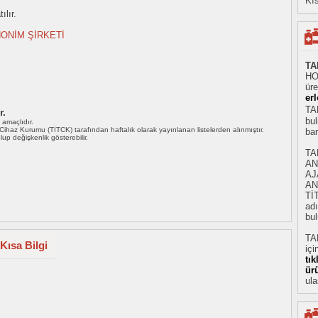
Kıs
ılır.
ONİM ŞİRKETİ
TA
HO
üre
erl
TAR
r.
bul
ı amaçlıdır.
i Cihaz Kurumu (TİTCK) tarafından haftalık olarak yayınlanan listelerden alınmıştır.
ba
 olup değişkenlik gösterebilir.
TA
AN
AJ
AN
Tİ
adı
bul
TA
Kısa Bilgi
içi
tı
ür
ula