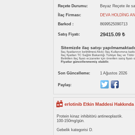
Reçete Durumu:
Beyaz Reçete ile sat
İlaç Firması:
DEVA HOLDİNG AN
Barkod :
8699525090713
29415.09 ₺
Satış Fiyatı:
Sitemizde ilaç satışı yapılmamaktadı
İlaç fiyatlarının belirtilmesi Akılcı İlaç Kullanımına katk
İlaç fiyatları TC Sağlık Bakanlığı Türkiye İlaç ve Tıbb
Belirtilen ilaç fiyatı eczaneler için önerilen satış fiyatı
Fiyatlar güncellenmemiş olabilir.
Son Güncelleme:
1 Ağustos 2026
Paylaş:
erlotinib Etkin Maddesi Hakkında 
Protein kinaz inhibitörü antineoplastik.
100-150mg/gün.
Gebelik kategorisi D.