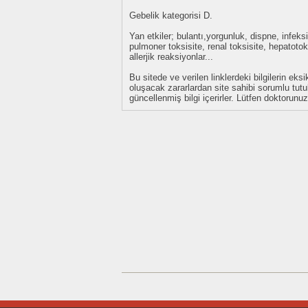
Gebelik kategorisi D.
Yan etkiler; bulantı,yorgunluk, dispne, infeks
pulmoner toksisite, renal toksisite, hepatoto
allerjik reaksiyonlar...
Bu sitede ve verilen linklerdeki bilgilerin 
oluşacak zararlardan site sahibi sorumlu tu
güncellenmiş bilgi içerirler. Lütfen doktorun