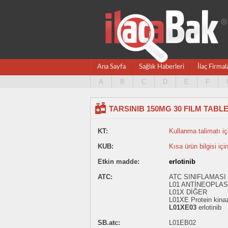
Ana Sayfa
Sağlık Haberleri
İlaç Firmal
A
B
C
D
E
F
TARSINIB 150MG 30 FILM TABL
KT:
Kullanma talimatı içi
KUB:
Kısa ürün bilgisi içi
Etkin madde:
erlotinib
ATC:
ATC SINIFLAMASI
L01 ANTİNEOPLAS
L01X DİĞER
L01XE Protein kinaz 
L01XE03
erlotinib
SB.atc:
L01EB02