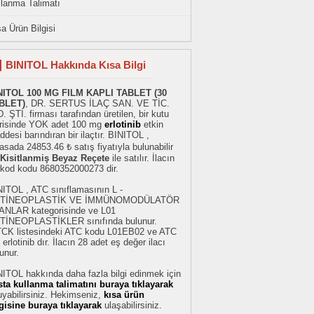
llanma Talimatı
a Ürün Bilgisi
BINITOL Hakkında Kısa Bilgi
NITOL 100 MG FILM KAPLI TABLET (30
BLET)
, DR. SERTUS İLAÇ SAN. VE TİC.
. ŞTİ. firması tarafından üretilen, bir kutu
erisinde YOK adet 100 mg
erlotinib
etkin
desi barındıran bir ilaçtır. BINITOL ,
asada 24853.46 ₺ satış fiyatıyla bulunabilir
Kisitlanmiş Beyaz Reçete
ile satılır. İlacın
rkod kodu 8680352000273 dir.
NITOL , ATC sınıflamasının L -
TİNEOPLASTİK VE İMMÜNOMODÜLATÖR
ANLAR kategorisinde ve L01
TİNEOPLASTİKLER sınıfında bulunur.
TCK listesindeki ATC kodu L01EB02 ve ATC
 erlotinib dır. İlacın 28 adet eş değer ilacı
unur.
ITOL hakkında daha fazla bilgi edinmek için
sta kullanma talimatını buraya tıklayarak
yabilirsiniz. Hekimseniz,
kısa ürün
lgisine buraya tıklayarak
ulaşabilirsiniz.