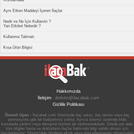
Aynı Etken Maddeyi İçeren İlaçlar
Nedir ve Ne İçin Kullanılır ?
Yan Etkileri Nelerdir ?
Kullanma Talimatı
Kısa Ürün Bilgisi
Hakkımızda
İletişim
-
iletisim@ilacabak.com
Gizlilik Politikası
Önemli Uyarı :
İlacabak.com Sitemizde ilaç satışı, ilaç temini veya ilaç
promosyonu gibi bir faaliyetimiz yoktur. Ayrıca sitemiz üzerinde tıbbi
konularda yardım veya danışma hizmeti de verilmemektedir. Sitede yer alan
tüm bilgiler hasta ve doktorların ilaçlar hakkında bilgi sahibi olması için
hazırlanmıştır. Sitemizdeki bilgilerin eksik veya güncellenmemiş olmasından