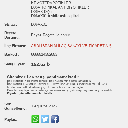
KEMOTERAPÖTİKLER
D06A TOPİKAL ANTİBİYOTİKLER
D06AX Diğer
D06AX01
fusidik asit -topikal
SB.atc:
D06AX01
Reçete
Beyaz Reçete ile satılır.
Durumu:
İlaç Firması:
ABDİ İBRAHİM İLAÇ SANAYİ VE TİCARET A.Ş
Barkod :
8699514352853
152.62 ₺
Satış Fiyatı:
Sitemizde ilaç satışı yapılmamaktadır.
İlaç fiyatlarının belirtilmesi Akılcı İlaç Kullanımına katkı amaçlıdır.
İlaç fiyatları TC Sağlık Bakanlığı Türkiye İlaç ve Tıbbi Cihaz Kurumu (TİTCK)
tarafından haftalık olarak yayınlanan listelerden alınmıştır.
Belirtilen ilaç fiyatı eczaneler için önerilen satış fiyatı olup değişkenlik gösterebilir.
Fiyatlar güncellenmemiş olabilir.
Son
1 Ağustos 2026
Güncelleme:
Paylaş: