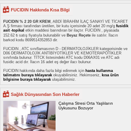
FUCIDIN Hakkında Kısa Bilgi
FUCIDIN % 2 20 GR KREM
, ABDİ İBRAHİM İLAÇ SANAYİ VE TİCARET
A.Ş firması tarafından üretilen, bir kutu içerisinde 20 adet 20 mg/g
fusidik
asit -topikal
etkin maddesi barındıran bir ilaçtır. FUCIDIN , piyasada
152.62 ₺ satış fiyatıyla bulunabilir ve
Beyaz Reçete
ile satılır. İlacın
barkod kodu 8699514352853 dir.
FUCIDIN , ATC sınıflamasının D - DERMATOLOJİKLER kategorisinde ve
D06 DERMATOLOJİK ANTİBİYOTİKLER VE KEMOTERAPÖTİKLER
sınıfında bulunur. TİTCK listesindeki ATC kodu D06AX01 ve ATC adı
fusidic acid dır. İlacın 16 adet eş değer ilacı bulunur.
FUCIDIN hakkında daha fazla bilgi edinmek için
hasta kullanma
talimatını buraya tıklayarak
okuyabilirsiniz. Hekimseniz,
kısa ürün
bilgisine buraya tıklayarak
ulaşabilirsiniz.
Sağlık Dünyasından Son Haberler
Çalışma Stresi Orta Yaşlıların
Uykusunu Bozuyor