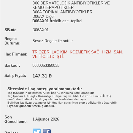
D06 DERMATOLOJİK ANTİBİYOTİKLER VE
KEMOTERAPÖTİKLER
D06A TOPİKAL ANTİBİYOTİKLER
D06AX Diğer
D06AX01
fusidik asit -topikal
SB.atc:
D06AX01
Reçete
Beyaz Reçete ile satılır.
Durumu:
TRİOZER İLAÇ KİM. KOZMETİK SAĞ. HİZM. SAN.
İlaç Firması:
VE TİC. LTD. ŞTİ.
Barkod :
8680053350035
147.31 ₺
Satış Fiyatı:
Sitemizde ilaç satışı yapılmamaktadır.
İlaç fiyatlarının belirtilmesi Akılcı İlaç Kullanımına katkı amaçlıdır.
İlaç fiyatları TC Sağlık Bakanlığı Türkiye İlaç ve Tıbbi Cihaz Kurumu (TİTCK)
tarafından haftalık olarak yayınlanan listelerden alınmıştır.
Belirtilen ilaç fiyatı eczaneler için önerilen satış fiyatı olup değişkenlik gösterebilir.
Fiyatlar güncellenmemiş olabilir.
Son
1 Ağustos 2026
Güncelleme: