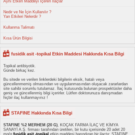
Aynı Etken Maddeyi İçeren İlaçlar
Nedir ve Ne İçin Kullanılır ?
Yan Etkileri Nelerdir ?
Kullanma Talimatı
Kısa Ürün Bilgisi
fusidik asit -topikal Etkin Maddesi Hakkında Kısa Bilgi
Topikal antibiyotik.
Günde birkaç kez.
Bu sitede ve verilen linklerdeki bilgilerin eksik, hatalı veya
güncellenmemiş olmasından ve uygulanmasından oluşacak zararlardan
site sahibi sorumlu tutulamaz. İlaç kutusunda bulunan prospektüsler daha
geniş ve güncellenmiş bilgi içerirler. Lütfen doktorunuza danışmadan
hiçbir ilaç kullanmayınız !
STAFINE Hakkında Kısa Bilgi
STAFINE %2 MERHEM (20 G)
, KOÇAK FARMA İLAÇ VE KİMYA
SANAYİ A.Ş. firması tarafından üretilen, bir kutu içerisinde 20 adet 20
mg/g
fusidik asit -topikal
etkin maddesi barındıran bir ilaçtır. STAFINE ,