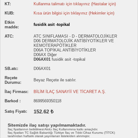
KT:
Kullanma talimatı için tıklayınız (Hastalar için)
KUB:
Kısa ürün bilgisi için tıklayınız (Hekimler için)
Etkin
fusidik asit -topikal
madde:
ATC:
ATC SINIFLAMASI - D - DERMATOLOJİKLER
D06 DERMATOLOJİK ANTİBİYOTİKLER VE
KEMOTERAPÖTİKLER
D06A TOPİKAL ANTİBİYOTİKLER
D06AX Diğer
D06AX01
fusidik asit -topikal
SB.atc:
D06AX01
Reçete
Beyaz Reçete ile satılır.
Durumu:
İlaç Firması:
BİLİM İLAÇ SANAYİİ VE TİCARET A.Ş.
Barkod :
8699569350118
152.62 ₺
Satış Fiyatı:
Sitemizde ilaç satışı yapılmamaktadır.
İlaç fiyatlarının belirtilmesi Akılcı İlaç Kullanımına katkı amaçlıdır.
İlaç fiyatları TC Sağlık Bakanlığı Türkiye İlaç ve Tıbbi Cihaz Kurumu (TİTCK)
tarafından haftalık olarak yayınlanan listelerden alınmıştır.