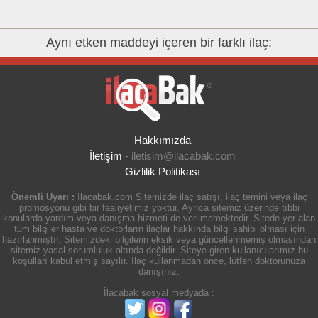
Aynı etken maddeyi içeren bir farklı ilaç:
Hakkımızda
İletişim
-
iletisim@ilacabak.com
Gizlilik Politikası
Önemli Uyarı :
İlacabak.com Sitemizde ilaç satışı, ilaç temini veya ilaç
promosyonu gibi bir faaliyetimiz yoktur. Ayrıca sitemiz üzerinde tıbbi
konularda yardım veya danışma hizmeti de verilmemektedir. Sitede yer alan
tüm bilgiler hasta ve doktorların ilaçlar hakkında bilgi sahibi olması için
hazırlanmıştır. Sitemizdeki bilgilerin eksik veya güncellenmemiş olmasından
sitemiz yasal sorumluluk altında değildir. Siteye giren kullanıcılarımız bu
koşulları kabul etmiş sayılır. İlaç kullanmadan önce, lütfen doktorunuza
danışınız.
İlacabak sosyal medyada :