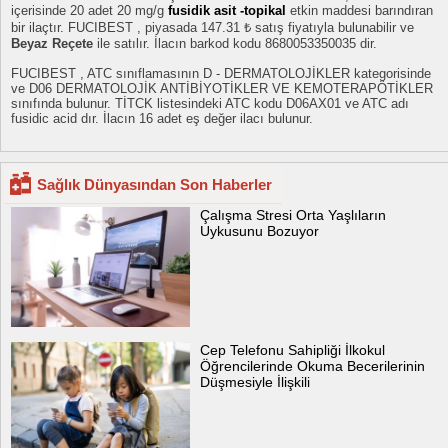
içerisinde 20 adet 20 mg/g
fusidik asit -topikal
etkin maddesi barındıran
bir ilaçtır. FUCIBEST , piyasada 147.31 ₺ satış fiyatıyla bulunabilir ve
Beyaz Reçete
ile satılır. İlacın barkod kodu 8680053350035 dir.
FUCIBEST , ATC sınıflamasının D - DERMATOLOJİKLER kategorisinde
ve D06 DERMATOLOJİK ANTİBİYOTİKLER VE KEMOTERAPÖTİKLER
sınıfında bulunur. TİTCK listesindeki ATC kodu D06AX01 ve ATC adı
fusidic acid dır. İlacın 16 adet eş değer ilacı bulunur.
Sağlık Dünyasından Son Haberler
Çalışma Stresi Orta Yaşlıların
Uykusunu Bozuyor
Cep Telefonu Sahipliği İlkokul
Öğrencilerinde Okuma Becerilerinin
Düşmesiyle İlişkili