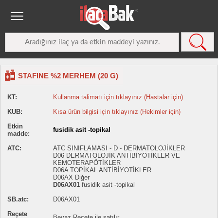
STAFINE %2 MERHEM (20 G)
KT:
Kullanma talimatı için tıklayınız (Hastalar için)
KUB:
Kısa ürün bilgisi için tıklayınız (Hekimler için)
Etkin
fusidik asit -topikal
madde:
ATC:
ATC SINIFLAMASI - D - DERMATOLOJİKLER
D06 DERMATOLOJİK ANTİBİYOTİKLER VE
KEMOTERAPÖTİKLER
D06A TOPİKAL ANTİBİYOTİKLER
D06AX Diğer
D06AX01
fusidik asit -topikal
SB.atc:
D06AX01
Reçete
Beyaz Reçete ile satılır.