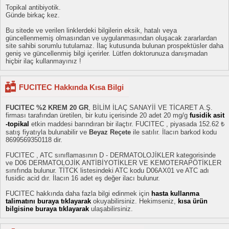
Topikal antibiyotik.
Günde birkaç kez.
Bu sitede ve verilen linklerdeki bilgilerin eksik, hatalı veya
güncellenmemiş olmasından ve uygulanmasından oluşacak zararlardan
site sahibi sorumlu tutulamaz. İlaç kutusunda bulunan prospektüsler daha
geniş ve güncellenmiş bilgi içerirler. Lütfen doktorunuza danışmadan
hiçbir ilaç kullanmayınız !
FUCITEC Hakkında Kısa Bilgi
FUCITEC %2 KREM 20 GR
, BİLİM İLAÇ SANAYİİ VE TİCARET A.Ş.
firması tarafından üretilen, bir kutu içerisinde 20 adet 20 mg/g
fusidik asit
-topikal
etkin maddesi barındıran bir ilaçtır. FUCITEC , piyasada 152.62 ₺
satış fiyatıyla bulunabilir ve
Beyaz Reçete
ile satılır. İlacın barkod kodu
8699569350118 dir.
FUCITEC , ATC sınıflamasının D - DERMATOLOJİKLER kategorisinde
ve D06 DERMATOLOJİK ANTİBİYOTİKLER VE KEMOTERAPÖTİKLER
sınıfında bulunur. TİTCK listesindeki ATC kodu D06AX01 ve ATC adı
fusidic acid dır. İlacın 16 adet eş değer ilacı bulunur.
FUCITEC hakkında daha fazla bilgi edinmek için
hasta kullanma
talimatını buraya tıklayarak
okuyabilirsiniz. Hekimseniz,
kısa ürün
bilgisine buraya tıklayarak
ulaşabilirsiniz.