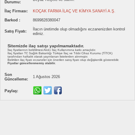
Durumu:
İlaç Firması:
KOÇAK FARMA İLAÇ VE KİMYA SANAYİ A.Ş.
Barkod :
8699828380047
İlacın üretimde olup olmadığını eczanenizden kontrol
Satış Fiyatı:
ediniz.
Sitemizde ilaç satışı yapılmamaktadır.
İlaç fiyatlarının belirtilmesi Akılcı İlaç Kullanımına katkı amaçlıdır.
İlaç fiyatları TC Sağlık Bakanlığı Türkiye İlaç ve Tıbbi Cihaz Kurumu (TİTCK)
tarafından haftalık olarak yayınlanan listelerden alınmıştır.
Belirtilen ilaç fiyatı eczaneler için önerilen satış fiyatı olup değişkenlik gösterebilir.
Fiyatlar güncellenmemiş olabilir.
Son
1 Ağustos 2026
Güncelleme:
Paylaş: