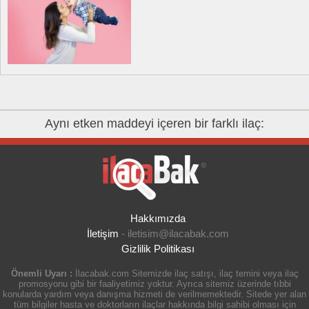
Aynı etken maddeyi içeren bir farklı ilaç:
Hakkımızda
İletişim
-
iletisim@ilacabak.com
Gizlilik Politikası
Önemli Uyarı :
İlacabak.com Sitemizde ilaç satışı, ilaç temini veya ilaç
promosyonu gibi bir faaliyetimiz yoktur. Ayrıca sitemiz üzerinde tıbbi
konularda yardım veya danışma hizmeti de verilmemektedir. Sitede yer alan
tüm bilgiler hasta ve doktorların ilaçlar hakkında bilgi sahibi olması için