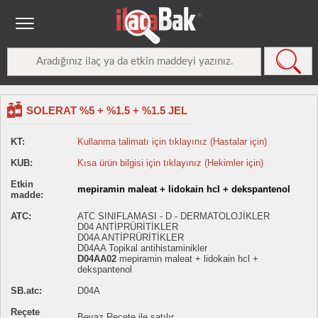
SOLERAT %5 + %1.5 + %1.5 JEL
KT:
Kullanma talimatı için tıklayınız (Hastalar için)
KUB:
Kısa ürün bilgisi için tıklayınız (Hekimler için)
Etkin
mepiramin maleat + lidokain hcl + dekspantenol
madde:
ATC:
ATC SINIFLAMASI - D - DERMATOLOJİKLER
D04 ANTİPRÜRİTİKLER
D04A ANTİPRÜRİTİKLER
D04AA Topikal antihistaminikler
D04AA02
mepiramin maleat + lidokain hcl +
dekspantenol
SB.atc:
D04A
Reçete
Beyaz Reçete ile satılır.