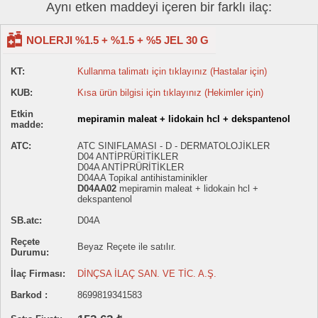
Aynı etken maddeyi içeren bir farklı ilaç:
NOLERJI %1.5 + %1.5 + %5 JEL 30 G
KT:
Kullanma talimatı için tıklayınız (Hastalar için)
KUB:
Kısa ürün bilgisi için tıklayınız (Hekimler için)
Etkin
mepiramin maleat + lidokain hcl + dekspantenol
madde:
ATC:
ATC SINIFLAMASI - D - DERMATOLOJİKLER
D04 ANTİPRÜRİTİKLER
D04A ANTİPRÜRİTİKLER
D04AA Topikal antihistaminikler
D04AA02
mepiramin maleat + lidokain hcl +
dekspantenol
SB.atc:
D04A
Reçete
Beyaz Reçete ile satılır.
Durumu:
İlaç Firması:
DİNÇSA İLAÇ SAN. VE TİC. A.Ş.
Barkod :
8699819341583