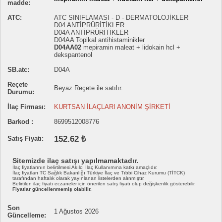
madde:
ATC:
ATC SINIFLAMASI - D - DERMATOLOJİKLER
D04 ANTİPRÜRİTİKLER
D04A ANTİPRÜRİTİKLER
D04AA Topikal antihistaminikler
D04AA02
mepiramin maleat + lidokain hcl +
dekspantenol
SB.atc:
D04A
Reçete
Beyaz Reçete ile satılır.
Durumu:
İlaç Firması:
KURTSAN İLAÇLARI ANONİM ŞİRKETİ
Barkod :
8699512008776
152.62 ₺
Satış Fiyatı:
Sitemizde ilaç satışı yapılmamaktadır.
İlaç fiyatlarının belirtilmesi Akılcı İlaç Kullanımına katkı amaçlıdır.
İlaç fiyatları TC Sağlık Bakanlığı Türkiye İlaç ve Tıbbi Cihaz Kurumu (TİTCK)
tarafından haftalık olarak yayınlanan listelerden alınmıştır.
Belirtilen ilaç fiyatı eczaneler için önerilen satış fiyatı olup değişkenlik gösterebilir.
Fiyatlar güncellenmemiş olabilir.
Son
1 Ağustos 2026
Güncelleme: