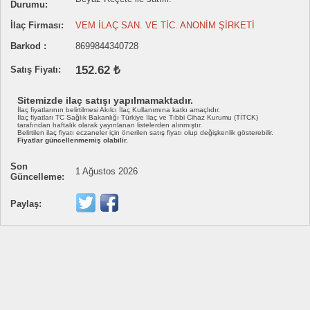
Durumu:
İlaç Firması:
VEM İLAÇ SAN. VE TİC. ANONİM ŞİRKETİ
Barkod :
8699844340728
152.62 ₺
Satış Fiyatı:
Sitemizde ilaç satışı yapılmamaktadır.
İlaç fiyatlarının belirtilmesi Akılcı İlaç Kullanımına katkı amaçlıdır.
İlaç fiyatları TC Sağlık Bakanlığı Türkiye İlaç ve Tıbbi Cihaz Kurumu (TİTCK)
tarafından haftalık olarak yayınlanan listelerden alınmıştır.
Belirtilen ilaç fiyatı eczaneler için önerilen satış fiyatı olup değişkenlik gösterebilir.
Fiyatlar güncellenmemiş olabilir.
Son
1 Ağustos 2026
Güncelleme:
Paylaş: