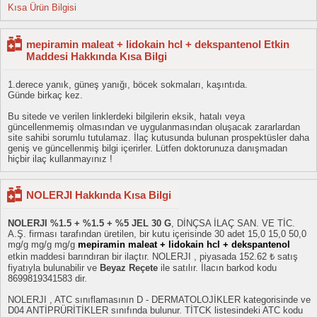
Kısa Ürün Bilgisi
mepiramin maleat + lidokain hcl + dekspantenol Etkin
Maddesi Hakkında Kısa Bilgi
1.derece yanık, güneş yanığı, böcek sokmaları, kaşıntıda.
Günde birkaç kez.
Bu sitede ve verilen linklerdeki bilgilerin eksik, hatalı veya
güncellenmemiş olmasından ve uygulanmasından oluşacak zararlardan
site sahibi sorumlu tutulamaz. İlaç kutusunda bulunan prospektüsler daha
geniş ve güncellenmiş bilgi içerirler. Lütfen doktorunuza danışmadan
hiçbir ilaç kullanmayınız !
NOLERJI Hakkında Kısa Bilgi
NOLERJI %1.5 + %1.5 + %5 JEL 30 G
, DİNÇSA İLAÇ SAN. VE TİC.
A.Ş. firması tarafından üretilen, bir kutu içerisinde 30 adet 15,0 15,0 50,0
mg/g mg/g mg/g
mepiramin maleat + lidokain hcl + dekspantenol
etkin maddesi barındıran bir ilaçtır. NOLERJI , piyasada 152.62 ₺ satış
fiyatıyla bulunabilir ve
Beyaz Reçete
ile satılır. İlacın barkod kodu
8699819341583 dir.
NOLERJI , ATC sınıflamasının D - DERMATOLOJİKLER kategorisinde ve
D04 ANTİPRÜRİTİKLER sınıfında bulunur. TİTCK listesindeki ATC kodu