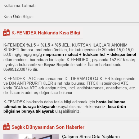
Kullanma Talimatı
Kısa Ürün Bilgisi
K-FENIDEX Hakkında Kısa Bilgi
K-FENIDEX %1.5 + %1.5 + %5 JEL
, KURTSAN İLAÇLARI ANONİM
ŞİRKETİ firması tarafından üretilen, bir kutu içerisinde 30 adet 15,0 15,0
50,0 mg/g mg/g mg/g
mepiramin maleat + lidokain hcl + dekspantenol
etkin maddesi barındıran bir ilaçtır. K-FENIDEX , piyasada 152.62 ₺ satış
fiyatıyla bulunabilir ve
Beyaz Reçete
ile satılır. İlacın barkod kodu
8699512008776 dir.
K-FENIDEX , ATC sınıflamasının D - DERMATOLOJİKLER kategorisinde
ve D04 ANTİPRÜRİTİKLER sınıfında bulunur. TİTCK listesindeki ATC
kodu D04A ve ATC adı antipruritics, incl. antihistamınes, anesthetics, etc.
dır. İlacın 5 adet eş değer ilacı bulunur.
K-FENIDEX hakkında daha fazla bilgi edinmek için
hasta kullanma
talimatını buraya tıklayarak
okuyabilirsiniz. Hekimseniz,
kısa ürün
bilgisine buraya tıklayarak
ulaşabilirsiniz.
Sağlık Dünyasından Son Haberler
Çalışma Stresi Orta Yaşlıların