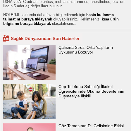
D04A ve ATC adı antipruritics, incl. antihistamınes, anesthetics, etc. dır.
İlacın 5 adet eş değer ilacı bulunur.
NOLERJI hakkında daha fazla bilgi edinmek için
hasta kullanma
talimatını buraya tıklayarak
okuyabilirsiniz. Hekimseniz,
kısa ürün
bilgisine buraya tıklayarak
ulaşabilirsiniz.
Sağlık Dünyasından Son Haberler
Çalışma Stresi Orta Yaşlıların
Uykusunu Bozuyor
Cep Telefonu Sahipliği İlkokul
Öğrencilerinde Okuma Becerilerinin
Düşmesiyle İlişkili
Göz Temasının Dil Gelişimine Etkisi