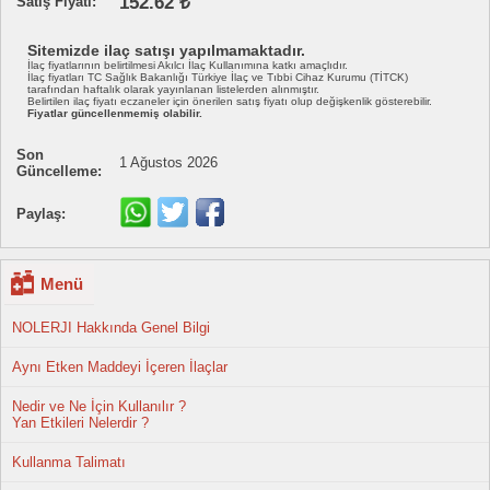
152.62 ₺
Satış Fiyatı:
Sitemizde ilaç satışı yapılmamaktadır.
İlaç fiyatlarının belirtilmesi Akılcı İlaç Kullanımına katkı amaçlıdır.
İlaç fiyatları TC Sağlık Bakanlığı Türkiye İlaç ve Tıbbi Cihaz Kurumu (TİTCK)
tarafından haftalık olarak yayınlanan listelerden alınmıştır.
Belirtilen ilaç fiyatı eczaneler için önerilen satış fiyatı olup değişkenlik gösterebilir.
Fiyatlar güncellenmemiş olabilir.
Son
1 Ağustos 2026
Güncelleme:
Paylaş:
Menü
NOLERJI Hakkında Genel Bilgi
Aynı Etken Maddeyi İçeren İlaçlar
Nedir ve Ne İçin Kullanılır ?
Yan Etkileri Nelerdir ?
Kullanma Talimatı