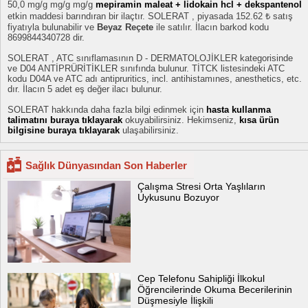
50,0 mg/g mg/g mg/g
mepiramin maleat + lidokain hcl + dekspantenol
etkin maddesi barındıran bir ilaçtır. SOLERAT , piyasada 152.62 ₺ satış
fiyatıyla bulunabilir ve
Beyaz Reçete
ile satılır. İlacın barkod kodu
8699844340728 dir.
SOLERAT , ATC sınıflamasının D - DERMATOLOJİKLER kategorisinde
ve D04 ANTİPRÜRİTİKLER sınıfında bulunur. TİTCK listesindeki ATC
kodu D04A ve ATC adı antipruritics, incl. antihistamınes, anesthetics, etc.
dır. İlacın 5 adet eş değer ilacı bulunur.
SOLERAT hakkında daha fazla bilgi edinmek için
hasta kullanma
talimatını buraya tıklayarak
okuyabilirsiniz. Hekimseniz,
kısa ürün
bilgisine buraya tıklayarak
ulaşabilirsiniz.
Sağlık Dünyasından Son Haberler
Çalışma Stresi Orta Yaşlıların
Uykusunu Bozuyor
Cep Telefonu Sahipliği İlkokul
Öğrencilerinde Okuma Becerilerinin
Düşmesiyle İlişkili