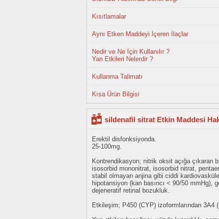
Kısıtlamalar
Aynı Etken Maddeyi İçeren İlaçlar
Nedir ve Ne İçin Kullanılır ?
Yan Etkileri Nelerdir ?
Kullanma Talimatı
Kısa Ürün Bilgisi
sildenafil sitrat Etkin Maddesi Ha
Erektil disfonksiyonda.
25-100mg.
Kontrendikasyon; nitrik oksit açığa çıkaran bileş
isosorbid mononitrat, isosorbid nitrat, pentaeritr
stabil olmayan anjina gibi ciddi kardiovasküle
hipotansiyon (kan basıncı < 90/50 mmHg), geçi
dejeneratif retinal bozukluk.
Etkileşim; P450 (CYP) izoformlarından 3A4 (ma