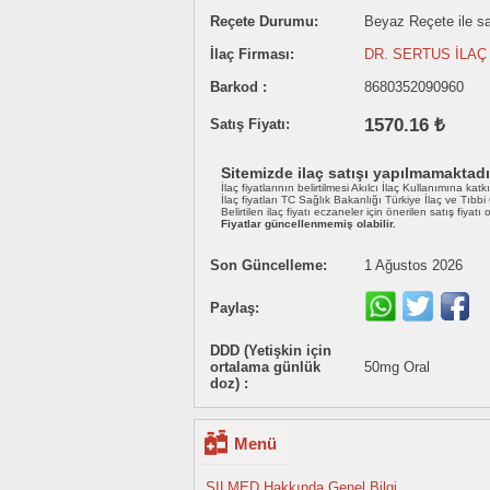
Reçete Durumu:
Beyaz Reçete ile sat
İlaç Firması:
DR. SERTUS İLAÇ 
Barkod :
8680352090960
1570.16 ₺
Satış Fiyatı:
Sitemizde ilaç satışı yapılmamaktadı
İlaç fiyatlarının belirtilmesi Akılcı İlaç Kullanımına katk
İlaç fiyatları TC Sağlık Bakanlığı Türkiye İlaç ve Tıbb
Belirtilen ilaç fiyatı eczaneler için önerilen satış fiyatı
Fiyatlar güncellenmemiş olabilir.
Son Güncelleme:
1 Ağustos 2026
Paylaş:
DDD (Yetişkin için
ortalama günlük
50mg Oral
doz) :
Menü
SILMED Hakkında Genel Bilgi