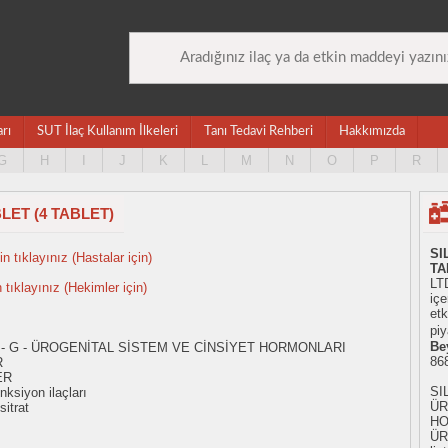
arı
SUT İlaç Kullanım İlkeleri
Tanı Tedavi Rehberi
Hakkımızda
G
H
I
J
K
L
M
N
O
P
R
LET (4 TABLET)
SI
n tıklayınız (Hastalar için)
TA
LTD
n tıklayınız (Hekimler için)
iç
etk
piy
Be
 - G - ÜROGENİTAL SİSTEM VE CİNSİYET HORMONLARI
86
R
ER
SI
nksiyon ilaçları
ÜR
sitrat
HO
ÜR