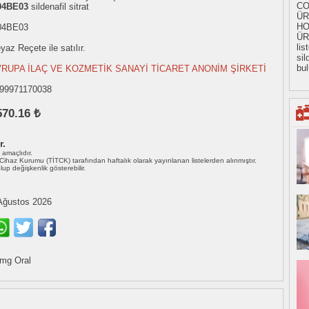
CO
04BE03
sildenafil sitrat
ÜR
HO
04BE03
ÜR
li
yaz Reçete ile satılır.
sil
bul
VRUPA İLAÇ VE KOZMETİK SANAYİ TİCARET ANONİM ŞİRKETİ
99971170038
570.16 ₺
r.
ı amaçlıdır.
i Cihaz Kurumu (TİTCK) tarafından haftalık olarak yayınlanan listelerden alınmıştır.
 olup değişkenlik gösterebilir.
Ağustos 2026
mg Oral