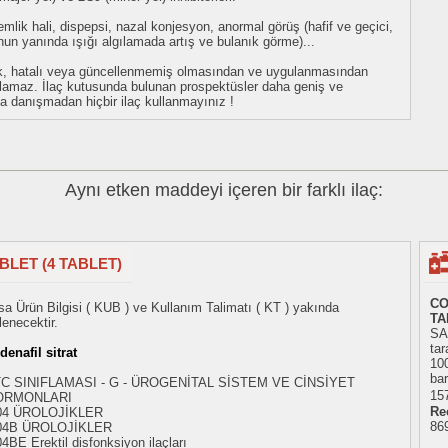
emlik hali, dispepsi, nazal konjesyon, anormal görüş (hafif ve geçici,
nun yanında ışığı algılamada artış ve bulanık görme)...
eksik, hatalı veya güncellenmemiş olmasından ve uygulanmasından
tulamaz. İlaç kutusunda bulunan prospektüsler daha geniş ve
uza danışmadan hiçbir ilaç kullanmayınız !
Aynı etken maddeyi içeren bir farklı ilaç:
BLET (4 TABLET)
CO
sa Ürün Bilgisi ( KUB ) ve Kullanım Talimatı ( KT ) yakında
TA
lenecektir.
SA
tar
ldenafil sitrat
10
bar
C SINIFLAMASI - G - ÜROGENİTAL SİSTEM VE CİNSİYET
157
ORMONLARI
Re
04 ÜROLOJİKLER
86
04B ÜROLOJİKLER
4BE Erektil disfonksiyon ilaçları