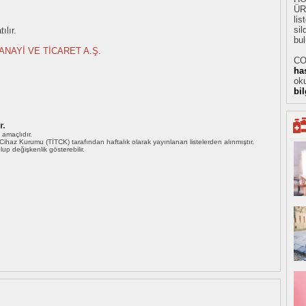
ÜR
li
sil
ılır.
bul
ANAYİ VE TİCARET A.Ş.
CO
ha
oku
bi
r.
ı amaçlıdır.
i Cihaz Kurumu (TİTCK) tarafından haftalık olarak yayınlanan listelerden alınmıştır.
 olup değişkenlik gösterebilir.