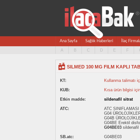
Ana Sayfa
Sağlık Haberleri
İlaç Firmal
A
B
C
D
E
F
SILMED 100 MG FILM KAPLI TAB
KT:
Kullanma talimatı içi
KUB:
Kısa ürün bilgisi içi
Etkin madde:
sildenafil sitrat
ATC:
ATC SINIFLAMASI
G04 ÜROLOJİKLE
G04B ÜROLOJİKL
G04BE Erektil disfo
G04BE03
sildenafil 
SB.atc:
G04BE03