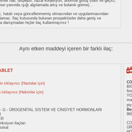
emlik hali, dispepsi, nazal konjesyon, anormal görüş (hafif ve geçici,
nun yanında ışığı algılamada artış ve bulanık görme)...
eksik, hatalı veya güncellenmemiş olmasından ve uygulanmasından
tulamaz. İlaç kutusunda bulunan prospektüsler daha geniş ve
uza danışmadan hiçbir ilaç kullanmayınız !
Aynı etken maddeyi içeren bir farklı ilaç:
TABLET
CO
n tıklayınız (Hastalar için)
Bİ
fir
n tıklayınız (Hekimler için)
YO
mad
piy
Be
 - G - ÜROGENİTAL SİSTEM VE CİNSİYET HORMONLARI
86
R
ER
CO
nksiyon ilaçları
ÜR
sitrat
HO