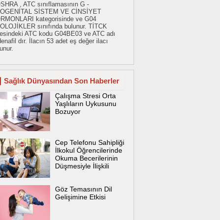
SHRA , ATC sınıflamasının G -
OGENİTAL SİSTEM VE CİNSİYET
RMONLARI kategorisinde ve G04
OLOJİKLER sınıfında bulunur. TİTCK
stesindeki ATC kodu G04BE03 ve ATC adı
denafil dır. İlacın 53 adet eş değer ilacı
unur.
Sağlık Dünyasından Son Haberler
Çalışma Stresi Orta
Yaşlıların Uykusunu
Bozuyor
Cep Telefonu Sahipliği
İlkokul Öğrencilerinde
Okuma Becerilerinin
Düşmesiyle İlişkili
Göz Temasının Dil
Gelişimine Etkisi