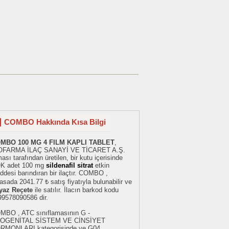
COMBO Hakkında Kısa Bilgi
MBO 100 MG 4 FILM KAPLI TABLET
,
OFARMA İLAÇ SANAYİ VE TİCARET A.Ş.
ması tarafından üretilen, bir kutu içerisinde
K adet 100 mg
sildenafil sitrat
etkin
desi barındıran bir ilaçtır. COMBO ,
asada 2041.77 ₺ satış fiyatıyla bulunabilir ve
yaz Reçete
ile satılır. İlacın barkod kodu
99578090586 dir.
MBO , ATC sınıflamasının G -
OGENİTAL SİSTEM VE CİNSİYET
RMONLARI kategorisinde ve G04