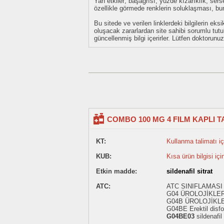
Yan etkiler; başağrısı, yüzde kızarıklık, sers
özellikle görmede renklerin soluklaşması, bu
Bu sitede ve verilen linklerdeki bilgilerin 
oluşacak zararlardan site sahibi sorumlu tu
güncellenmiş bilgi içerirler. Lütfen doktorun
COMBO 100 MG 4 FILM KAPLI 
KT:
Kullanma talimatı içi
KUB:
Kısa ürün bilgisi içi
Etkin madde:
sildenafil sitrat
ATC:
ATC SINIFLAMASI
G04 ÜROLOJİKLE
G04B ÜROLOJİKL
G04BE Erektil disfo
G04BE03
sildenafil 