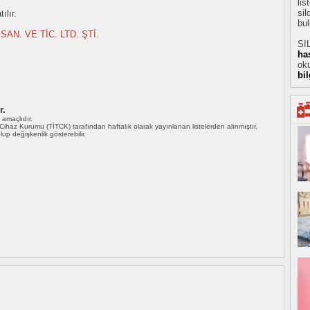
li
sil
ılır.
bul
SAN. VE TİC. LTD. ŞTİ.
SI
ha
oku
bi
r.
ı amaçlıdır.
i Cihaz Kurumu (TİTCK) tarafından haftalık olarak yayınlanan listelerden alınmıştır.
 olup değişkenlik gösterebilir.