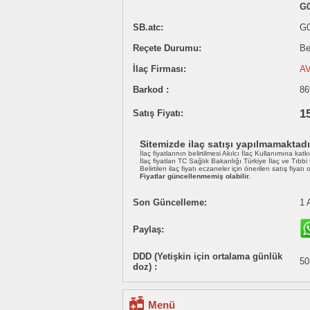
G
SB.atc:
G
Reçete Durumu:
Be
İlaç Firması:
A
Barkod :
86
1
Satış Fiyatı:
Sitemizde ilaç satışı yapılmamaktadı
İlaç fiyatlarının belirtilmesi Akılcı İlaç Kullanımına katk
İlaç fiyatları TC Sağlık Bakanlığı Türkiye İlaç ve Tıbb
Belirtilen ilaç fiyatı eczaneler için önerilen satış fiyatı
Fiyatlar güncellenmemiş olabilir.
Son Güncelleme:
1 
Paylaş:
DDD (Yetişkin için ortalama günlük
50
doz) :
Menü