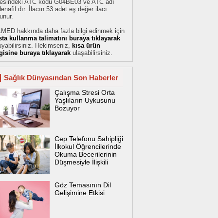
stesindeki ATC kodu G04BE03 ve ATC adı
denafil dır. İlacın 53 adet eş değer ilacı
unur.
LMED hakkında daha fazla bilgi edinmek için
sta kullanma talimatını buraya tıklayarak
yabilirsiniz. Hekimseniz,
kısa ürün
lgisine buraya tıklayarak
ulaşabilirsiniz.
Sağlık Dünyasından Son Haberler
Çalışma Stresi Orta
Yaşlıların Uykusunu
Bozuyor
Cep Telefonu Sahipliği
İlkokul Öğrencilerinde
Okuma Becerilerinin
Düşmesiyle İlişkili
Göz Temasının Dil
Gelişimine Etkisi