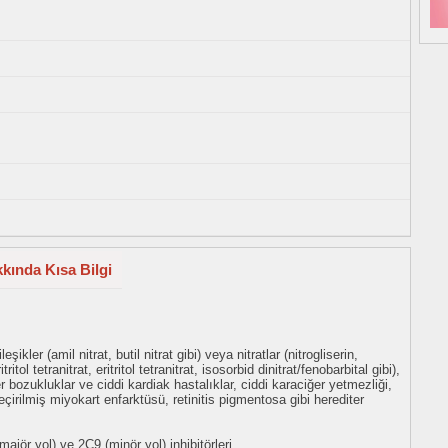
kkında Kısa Bilgi
ikler (amil nitrat, butil nitrat gibi) veya nitratlar (nitrogliserin,
itol tetranitrat, eritritol tetranitrat, isosorbid dinitrat/fenobarbital gibi),
r bozukluklar ve ciddi kardiak hastalıklar, ciddi karaciğer yetmezliği,
rilmiş miyokart enfarktüsü, retinitis pigmentosa gibi herediter
jör yol) ve 2C9 (minör yol) inhibitörleri.