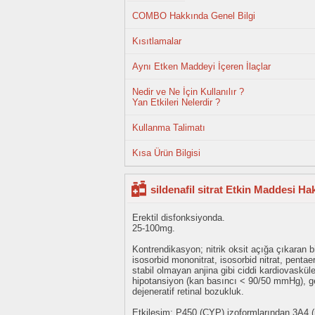
COMBO Hakkında Genel Bilgi
Kısıtlamalar
Aynı Etken Maddeyi İçeren İlaçlar
Nedir ve Ne İçin Kullanılır ?
Yan Etkileri Nelerdir ?
Kullanma Talimatı
Kısa Ürün Bilgisi
sildenafil sitrat Etkin Maddesi Ha
Erektil disfonksiyonda.
25-100mg.
Kontrendikasyon; nitrik oksit açığa çıkaran bileş
isosorbid mononitrat, isosorbid nitrat, pentaeritr
stabil olmayan anjina gibi ciddi kardiovasküle
hipotansiyon (kan basıncı < 90/50 mmHg), geçi
dejeneratif retinal bozukluk.
Etkileşim; P450 (CYP) izoformlarından 3A4 (ma