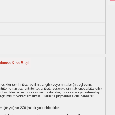
kkında Kısa Bilgi
ikler (amil nitrat, butil nitrat gibi) veya nitratlar (nitrogliserin,
itol tetranitrat, eritritol tetranitrat, isosorbid dinitrat/fenobarbital gibi),
r bozukluklar ve ciddi kardiak hastalıklar, ciddi karaciğer yetmezliği,
rilmiş miyokart enfarktüsü, retinitis pigmentosa gibi herediter
jör yol) ve 2C9 (minör yol) inhibitörleri.