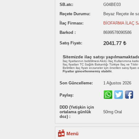
SB.atc:
G04BE03
Reçete Durumu:
Beyaz Reçete ile sat
İlaç Firması:
BİOFARMA İLAÇ S
Barkod :
8699578090586
2041.77 ₺
Satış Fiyatı:
Sitemizde ilaç satışı yapılmamaktadı
İlaç fiyatlarının belirtilmesi Akılcı İlaç Kullanımına katk
İlaç fiyatları TC Sağlık Bakanlığı Türkiye İlaç ve Tıbb
Belirtilen ilaç fiyatı eczaneler için önerilen satış fiyatı
Fiyatlar güncellenmemiş olabilir.
Son Güncelleme:
1 Ağustos 2026
Paylaş:
DDD (Yetişkin için
ortalama günlük
50mg Oral
doz) :
Menü