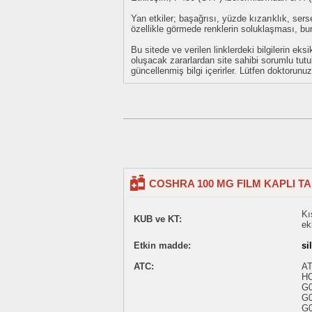
Yan etkiler; başağrısı, yüzde kızarıklık, sers
özellikle görmede renklerin soluklaşması, bu
Bu sitede ve verilen linklerdeki bilgilerin 
oluşacak zararlardan site sahibi sorumlu tu
güncellenmiş bilgi içerirler. Lütfen doktorun
COSHRA 100 MG FILM KAPLI TA
Kı
KUB ve KT:
ek
Etkin madde:
si
ATC:
AT
H
G
G
G0