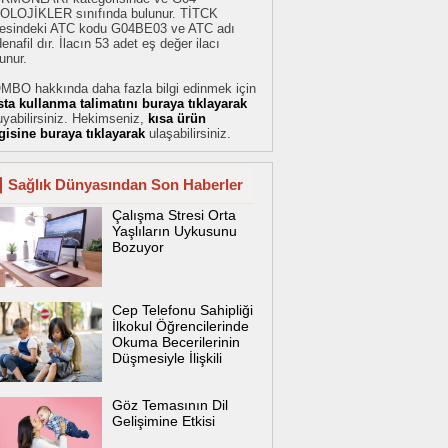
OLOJİKLER sınıfında bulunur. TİTCK
stesindeki ATC kodu G04BE03 ve ATC adı
denafil dır. İlacın 53 adet eş değer ilacı
unur.
MBO hakkında daha fazla bilgi edinmek için
sta kullanma talimatını buraya tıklayarak
yabilirsiniz. Hekimseniz,
kısa ürün
lgisine buraya tıklayarak
ulaşabilirsiniz.
Sağlık Dünyasından Son Haberler
Çalışma Stresi Orta
Yaşlıların Uykusunu
Bozuyor
Cep Telefonu Sahipliği
İlkokul Öğrencilerinde
Okuma Becerilerinin
Düşmesiyle İlişkili
Göz Temasının Dil
Gelişimine Etkisi