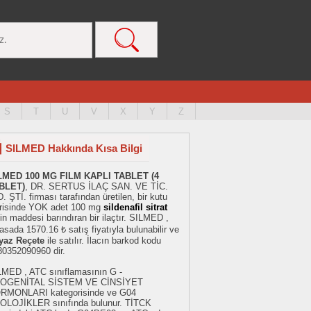
S
T
U
V
X
Y
Z
SILMED Hakkında Kısa Bilgi
LMED 100 MG FILM KAPLI TABLET (4
BLET)
, DR. SERTUS İLAÇ SAN. VE TİC.
. ŞTİ. firması tarafından üretilen, bir kutu
erisinde YOK adet 100 mg
sildenafil sitrat
in maddesi barındıran bir ilaçtır. SILMED ,
asada 1570.16 ₺ satış fiyatıyla bulunabilir ve
yaz Reçete
ile satılır. İlacın barkod kodu
80352090960 dir.
LMED , ATC sınıflamasının G -
OGENİTAL SİSTEM VE CİNSİYET
RMONLARI kategorisinde ve G04
OLOJİKLER sınıfında bulunur. TİTCK