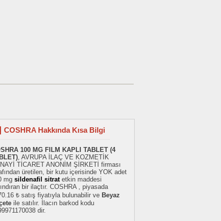
COSHRA Hakkında Kısa Bilgi
SHRA 100 MG FILM KAPLI TABLET (4
BLET)
, AVRUPA İLAÇ VE KOZMETİK
NAYİ TİCARET ANONİM ŞİRKETİ firması
afından üretilen, bir kutu içerisinde YOK adet
0 mg
sildenafil sitrat
etkin maddesi
ındıran bir ilaçtır. COSHRA , piyasada
0.16 ₺ satış fiyatıyla bulunabilir ve
Beyaz
çete
ile satılır. İlacın barkod kodu
99971170038 dir.