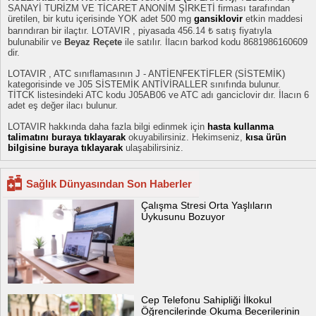
SANAYİ TURİZM VE TİCARET ANONİM ŞİRKETİ firması tarafından
üretilen, bir kutu içerisinde YOK adet 500 mg
gansiklovir
etkin maddesi
barındıran bir ilaçtır. LOTAVIR , piyasada 456.14 ₺ satış fiyatıyla
bulunabilir ve
Beyaz Reçete
ile satılır. İlacın barkod kodu 8681986160609
dir.
LOTAVIR , ATC sınıflamasının J - ANTİENFEKTİFLER (SİSTEMİK)
kategorisinde ve J05 SİSTEMİK ANTİVİRALLER sınıfında bulunur.
TİTCK listesindeki ATC kodu J05AB06 ve ATC adı ganciclovir dır. İlacın 6
adet eş değer ilacı bulunur.
LOTAVIR hakkında daha fazla bilgi edinmek için
hasta kullanma
talimatını buraya tıklayarak
okuyabilirsiniz. Hekimseniz,
kısa ürün
bilgisine buraya tıklayarak
ulaşabilirsiniz.
Sağlık Dünyasından Son Haberler
Çalışma Stresi Orta Yaşlıların
Uykusunu Bozuyor
Cep Telefonu Sahipliği İlkokul
Öğrencilerinde Okuma Becerilerinin