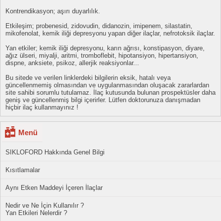
Kontrendikasyon; aşırı duyarlılık.
Etkileşim; probenesid, zidovudin, didanozin, imipenem, silastatin,
mikofenolat, kemik iliği depresyonu yapan diğer ilaçlar, nefrotoksik ilaçlar.
Yan etkiler; kemik iliği depresyonu, karın ağrısı, konstipasyon, diyare,
ağız ülseri, miyalji, aritmi, tromboflebit, hipotansiyon, hipertansiyon,
dispne, anksiete, psikoz, allerjik reaksiyonlar...
Bu sitede ve verilen linklerdeki bilgilerin eksik, hatalı veya
güncellenmemiş olmasından ve uygulanmasından oluşacak zararlardan
site sahibi sorumlu tutulamaz. İlaç kutusunda bulunan prospektüsler daha
geniş ve güncellenmiş bilgi içerirler. Lütfen doktorunuza danışmadan
hiçbir ilaç kullanmayınız !
Menü
SIKLOFORD Hakkında Genel Bilgi
Kısıtlamalar
Aynı Etken Maddeyi İçeren İlaçlar
Nedir ve Ne İçin Kullanılır ?
Yan Etkileri Nelerdir ?