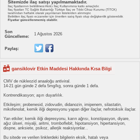
Sitemizde ilaç satışı yapılmamaktadır.
İlaç fiyatlarının belirtilmesi Akılcı İlaç Kullanımına katkı amaçlıdır.
İlaç fiyatları TC Sağlık Bakanlığı Türkiye İlaç ve Tıbbi Cihaz Kurumu (TİTCK)
tarafından haftalık olarak yayınlanan listelerden alınmıştır.
Belirtilen ilaç fiyatı eczaneler için önerilen satış fiyatı olup değişkenlik gösterebilir.
Fiyatlar güncellenmemiş olabilir.
Son
1 Ağustos 2026
Güncelleme:
Paylaş:
gansiklovir Etkin Maddesi Hakkında Kısa Bilgi
CMV de nükleozid anaaloğu antiviral.
14-21 gün günde 2 defa 5mg/kg, sonra günde 1 defa.
Kontrendikasyon; aşırı duyarlılık.
Etkileşim; probenesid, zidovudin, didanozin, imipenem, silastatin,
mikofenolat, kemik iliği depresyonu yapan diğer ilaçlar, nefrotoksik ilaçlar.
Yan etkiler; kemik iliği depresyonu, karın ağrısı, konstipasyon, diyare,
ağız ülseri, miyalji, aritmi, tromboflebit, hipotansiyon, hipertansiyon,
dispne, anksiete, psikoz, allerjik reaksiyonlar...
Bu sitede ve verilen linklerdeki bilgilerin eksik, hatalı veya