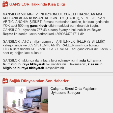
GANSILOR Hakkında Kısa Bilgi
GANSILOR 500 MG I.V. INFUZYONLUK COZELTI HAZIRLAMADA
KULLANILACAK KONSANTRE ICIN TOZ (1 ADET)
, VEM İLAÇ SAN.
VE TİC. ANONİM ŞİRKETİ firması tarafından üretilen, bir kutu içerisinde
YOK adet 500 mg
gansiklovir
etkin maddesi barındıran bir ilaçtır.
GANSILOR , piyasada 737.43 ₺ satış fiyatıyla bulunabilir ve
Beyaz
Reçete
ile satılır. İlacın barkod kodu 8699844791711 dir.
GANSILOR , ATC sınıflamasının J - ANTİENFEKTİFLER (SİSTEMİK)
kategorisinde ve J05 SİSTEMİK ANTİVİRALLER sınıfında bulunur.
TİTCK listesindeki ATC kodu J05AB06 ve ATC adı ganciclovir dır. İlacın 6
adet eş değer ilacı bulunur.
GANSILOR hakkında daha fazla bilgi edinmek için
hasta kullanma
talimatını buraya tıklayarak
okuyabilirsiniz. Hekimseniz,
kısa ürün
bilgisine buraya tıklayarak
ulaşabilirsiniz.
Sağlık Dünyasından Son Haberler
Çalışma Stresi Orta Yaşlıların
Uykusunu Bozuyor