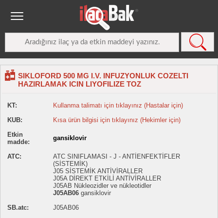
SIKLOFORD 500 MG I.V. INFUZYONLUK COZELTI
HAZIRLAMAK ICIN LIYOFILIZE TOZ
KT:
Kullanma talimatı için tıklayınız (Hastalar için)
KUB:
Kısa ürün bilgisi için tıklayınız (Hekimler için)
Etkin
gansiklovir
madde:
ATC:
ATC SINIFLAMASI - J - ANTİENFEKTİFLER
(SİSTEMİK)
J05 SİSTEMİK ANTİVİRALLER
J05A DİREKT ETKİLİ ANTİVİRALLER
J05AB Nükleozidler ve nükleotidler
J05AB06
gansiklovir
SB.atc:
J05AB06