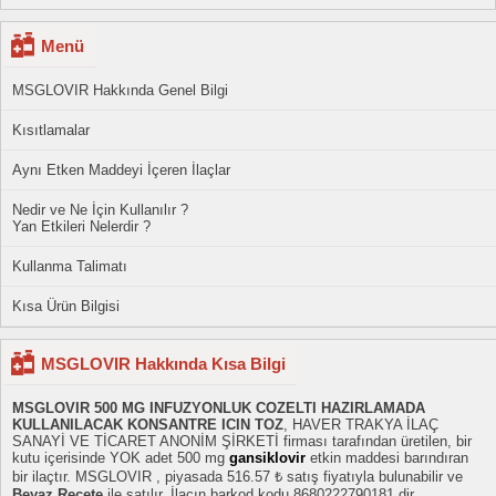
Menü
MSGLOVIR Hakkında Genel Bilgi
Kısıtlamalar
Aynı Etken Maddeyi İçeren İlaçlar
Nedir ve Ne İçin Kullanılır ?
Yan Etkileri Nelerdir ?
Kullanma Talimatı
Kısa Ürün Bilgisi
MSGLOVIR Hakkında Kısa Bilgi
MSGLOVIR 500 MG INFUZYONLUK COZELTI HAZIRLAMADA
KULLANILACAK KONSANTRE ICIN TOZ
, HAVER TRAKYA İLAÇ
SANAYİ VE TİCARET ANONİM ŞİRKETİ firması tarafından üretilen, bir
kutu içerisinde YOK adet 500 mg
gansiklovir
etkin maddesi barındıran
bir ilaçtır. MSGLOVIR , piyasada 516.57 ₺ satış fiyatıyla bulunabilir ve
Beyaz Reçete
ile satılır. İlacın barkod kodu 8680222790181 dir.