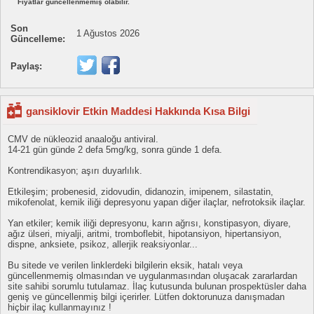
Fiyatlar güncellenmemiş olabilir.
Son
1 Ağustos 2026
Güncelleme:
Paylaş:
gansiklovir Etkin Maddesi Hakkında Kısa Bilgi
CMV de nükleozid anaaloğu antiviral.
14-21 gün günde 2 defa 5mg/kg, sonra günde 1 defa.
Kontrendikasyon; aşırı duyarlılık.
Etkileşim; probenesid, zidovudin, didanozin, imipenem, silastatin,
mikofenolat, kemik iliği depresyonu yapan diğer ilaçlar, nefrotoksik ilaçlar.
Yan etkiler; kemik iliği depresyonu, karın ağrısı, konstipasyon, diyare,
ağız ülseri, miyalji, aritmi, tromboflebit, hipotansiyon, hipertansiyon,
dispne, anksiete, psikoz, allerjik reaksiyonlar...
Bu sitede ve verilen linklerdeki bilgilerin eksik, hatalı veya
güncellenmemiş olmasından ve uygulanmasından oluşacak zararlardan
site sahibi sorumlu tutulamaz. İlaç kutusunda bulunan prospektüsler daha
geniş ve güncellenmiş bilgi içerirler. Lütfen doktorunuza danışmadan
hiçbir ilaç kullanmayınız !