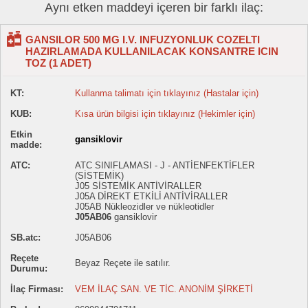
Aynı etken maddeyi içeren bir farklı ilaç:
GANSILOR 500 MG I.V. INFUZYONLUK COZELTI
HAZIRLAMADA KULLANILACAK KONSANTRE ICIN
TOZ (1 ADET)
KT:
Kullanma talimatı için tıklayınız (Hastalar için)
KUB:
Kısa ürün bilgisi için tıklayınız (Hekimler için)
Etkin
gansiklovir
madde:
ATC:
ATC SINIFLAMASI - J - ANTİENFEKTİFLER
(SİSTEMİK)
J05 SİSTEMİK ANTİVİRALLER
J05A DİREKT ETKİLİ ANTİVİRALLER
J05AB Nükleozidler ve nükleotidler
J05AB06
gansiklovir
SB.atc:
J05AB06
Reçete
Beyaz Reçete ile satılır.
Durumu:
İlaç Firması:
VEM İLAÇ SAN. VE TİC. ANONİM ŞİRKETİ