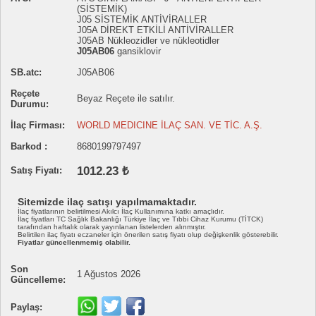
(SİSTEMİK)
J05 SİSTEMİK ANTİVİRALLER
J05A DİREKT ETKİLİ ANTİVİRALLER
J05AB Nükleozidler ve nükleotidler
J05AB06
gansiklovir
SB.atc:
J05AB06
Reçete
Beyaz Reçete ile satılır.
Durumu:
İlaç Firması:
WORLD MEDICINE İLAÇ SAN. VE TİC. A.Ş.
Barkod :
8680199797497
1012.23 ₺
Satış Fiyatı:
Sitemizde ilaç satışı yapılmamaktadır.
İlaç fiyatlarının belirtilmesi Akılcı İlaç Kullanımına katkı amaçlıdır.
İlaç fiyatları TC Sağlık Bakanlığı Türkiye İlaç ve Tıbbi Cihaz Kurumu (TİTCK)
tarafından haftalık olarak yayınlanan listelerden alınmıştır.
Belirtilen ilaç fiyatı eczaneler için önerilen satış fiyatı olup değişkenlik gösterebilir.
Fiyatlar güncellenmemiş olabilir.
Son
1 Ağustos 2026
Güncelleme:
Paylaş: