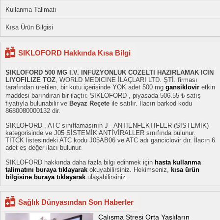
Kullanma Talimatı
Kısa Ürün Bilgisi
SIKLOFORD Hakkında Kısa Bilgi
SIKLOFORD 500 MG I.V. INFUZYONLUK COZELTI HAZIRLAMAK ICIN
LIYOFILIZE TOZ
, WORLD MEDICINE İLAÇLARI LTD. ŞTİ. firması
tarafından üretilen, bir kutu içerisinde YOK adet 500 mg
gansiklovir
etkin
maddesi barındıran bir ilaçtır. SIKLOFORD , piyasada 506.55 ₺ satış
fiyatıyla bulunabilir ve
Beyaz Reçete
ile satılır. İlacın barkod kodu
8680080000132 dir.
SIKLOFORD , ATC sınıflamasının J - ANTİENFEKTİFLER (SİSTEMİK)
kategorisinde ve J05 SİSTEMİK ANTİVİRALLER sınıfında bulunur.
TİTCK listesindeki ATC kodu J05AB06 ve ATC adı ganciclovir dır. İlacın 6
adet eş değer ilacı bulunur.
SIKLOFORD hakkında daha fazla bilgi edinmek için
hasta kullanma
talimatını buraya tıklayarak
okuyabilirsiniz. Hekimseniz,
kısa ürün
bilgisine buraya tıklayarak
ulaşabilirsiniz.
Sağlık Dünyasından Son Haberler
Çalışma Stresi Orta Yaşlıların