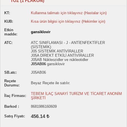
TOZ (1 FLAKON)
KT:
Kullanma talimatı için tıklayınız (Hastalar için)
KUB:
Kısa ürün bilgisi için tıklayınız (Hekimler için)
Etkin
gansiklovir
madde:
ATC:
ATC SINIFLAMASI - J - ANTİENFEKTİFLER
(SİSTEMİK)
J05 SİSTEMİK ANTİVİRALLER
J05A DİREKT ETKİLİ ANTİVİRALLER
J05AB Nükleozidler ve nükleotidler
J05AB06
gansiklovir
SB.atc:
J05AB06
Reçete
Beyaz Reçete ile satılır.
Durumu:
TEBEM İLAÇ SANAYİ TURİZM VE TİCARET ANONİM
İlaç Firması:
ŞİRKETİ
Barkod :
8681986160609
456.14 ₺
Satış Fiyatı: