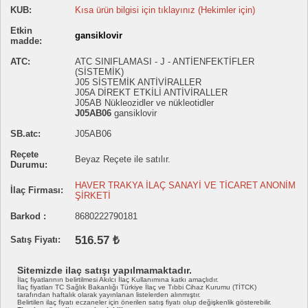
KUB:
Kısa ürün bilgisi için tıklayınız (Hekimler için)
Etkin
gansiklovir
madde:
ATC:
ATC SINIFLAMASI - J - ANTİENFEKTİFLER
(SİSTEMİK)
J05 SİSTEMİK ANTİVİRALLER
J05A DİREKT ETKİLİ ANTİVİRALLER
J05AB Nükleozidler ve nükleotidler
J05AB06
gansiklovir
SB.atc:
J05AB06
Reçete
Beyaz Reçete ile satılır.
Durumu:
HAVER TRAKYA İLAÇ SANAYİ VE TİCARET ANONİM
İlaç Firması:
ŞİRKETİ
Barkod :
8680222790181
516.57 ₺
Satış Fiyatı:
Sitemizde ilaç satışı yapılmamaktadır.
İlaç fiyatlarının belirtilmesi Akılcı İlaç Kullanımına katkı amaçlıdır.
İlaç fiyatları TC Sağlık Bakanlığı Türkiye İlaç ve Tıbbi Cihaz Kurumu (TİTCK)
tarafından haftalık olarak yayınlanan listelerden alınmıştır.
Belirtilen ilaç fiyatı eczaneler için önerilen satış fiyatı olup değişkenlik gösterebilir.