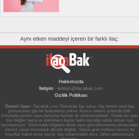
Aynı etken maddeyi içeren bir farklı ilaç:
Hakkımızda
İletişim
-
iletisim@ilacabak.com
Gizlilik Politikası
Önemli Uyarı :
İlacabak.com Sitemizde ilaç satışı, ilaç temini veya ilaç
promosyonu gibi bir faaliyetimiz yoktur. Ayrıca sitemiz üzerinde tıbbi
konularda yardım veya danışma hizmeti de verilmemektedir. Sitede yer alan
tüm bilgiler hasta ve doktorların ilaçlar hakkında bilgi sahibi olması için
hazırlanmıştır. Sitemizdeki bilgilerin eksik veya güncellenmemiş olmasından
sitemiz yasal sorumluluk altında değildir. Siteye giren kullanıcılarımız bu
koşulları kabul etmiş sayılır. İlaç kullanmadan önce, lütfen doktorunuza
danışınız.