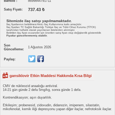
Barkod :
8699844791711
737.43 ₺
Satış Fiyatı:
Sitemizde ilaç satışı yapılmamaktadır.
İlaç fiyatlarının belirtilmesi Akılcı İlaç Kullanımına katkı amaçlıdır.
İlaç fiyatları TC Sağlık Bakanlığı Türkiye İlaç ve Tıbbi Cihaz Kurumu (TİTCK)
tarafından haftalık olarak yayınlanan listelerden alınmıştır.
Belirtilen ilaç fiyatı eczaneler için önerilen satış fiyatı olup değişkenlik gösterebilir.
Fiyatlar güncellenmemiş olabilir.
Son
1 Ağustos 2026
Güncelleme:
Paylaş:
gansiklovir Etkin Maddesi Hakkında Kısa Bilgi
CMV de nükleozid anaaloğu antiviral.
14-21 gün günde 2 defa 5mg/kg, sonra günde 1 defa.
Kontrendikasyon; aşırı duyarlılık.
Etkileşim; probenesid, zidovudin, didanozin, imipenem, silastatin,
mikofenolat, kemik iliği depresyonu yapan diğer ilaçlar, nefrotoksik ilaçlar.