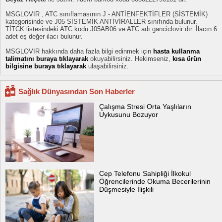
MSGLOVIR , ATC sınıflamasının J - ANTİENFEKTİFLER (SİSTEMİK)
kategorisinde ve J05 SİSTEMİK ANTİVİRALLER sınıfında bulunur.
TİTCK listesindeki ATC kodu J05AB06 ve ATC adı ganciclovir dır. İlacın 6
adet eş değer ilacı bulunur.
MSGLOVIR hakkında daha fazla bilgi edinmek için
hasta kullanma
talimatını buraya tıklayarak
okuyabilirsiniz. Hekimseniz,
kısa ürün
bilgisine buraya tıklayarak
ulaşabilirsiniz.
Sağlık Dünyasından Son Haberler
Çalışma Stresi Orta Yaşlıların
Uykusunu Bozuyor
Cep Telefonu Sahipliği İlkokul
Öğrencilerinde Okuma Becerilerinin
Düşmesiyle İlişkili