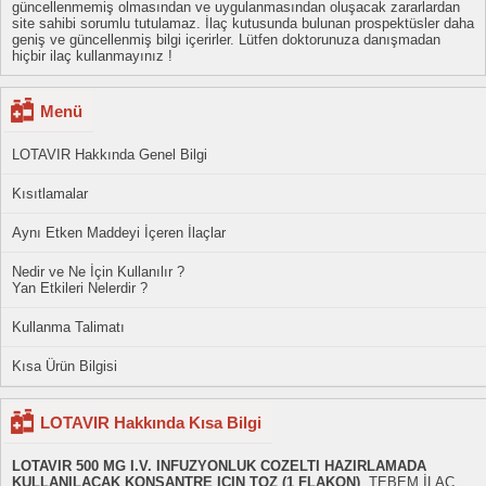
güncellenmemiş olmasından ve uygulanmasından oluşacak zararlardan
site sahibi sorumlu tutulamaz. İlaç kutusunda bulunan prospektüsler daha
geniş ve güncellenmiş bilgi içerirler. Lütfen doktorunuza danışmadan
hiçbir ilaç kullanmayınız !
Menü
LOTAVIR Hakkında Genel Bilgi
Kısıtlamalar
Aynı Etken Maddeyi İçeren İlaçlar
Nedir ve Ne İçin Kullanılır ?
Yan Etkileri Nelerdir ?
Kullanma Talimatı
Kısa Ürün Bilgisi
LOTAVIR Hakkında Kısa Bilgi
LOTAVIR 500 MG I.V. INFUZYONLUK COZELTI HAZIRLAMADA
KULLANILACAK KONSANTRE ICIN TOZ (1 FLAKON)
, TEBEM İLAÇ