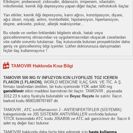
Etkileşim; probenesid, zidovudin, didanozin, imipenem, silastatin,
mikofenolat, kemik iliği depresyonu yapan diğer ilaçlar, nefrotoksik ilaçlar.
Yan etkiler; kemik iliği depresyonu, karın ağrısı, konstipasyon, diyare,
ağız ülseri, miyalji, aritmi, tromboflebit, hipotansiyon, hipertansiyon,
dispne, anksiete, psikoz, allerjik reaksiyonlar...
Bu sitede ve verilen linklerdeki bilgilerin eksik, hatalı veya
güncellenmemiş olmasından ve uygulanmasından oluşacak zararlardan
site sahibi sorumlu tutulamaz. İlaç kutusunda bulunan prospektüsler daha
geniş ve güncellenmiş bilgi içerirler. Lütfen doktorunuza danışmadan
hiçbir ilaç kullanmayınız !
TAMOVIR Hakkında Kısa Bilgi
TAMOVIR 500 MG IV INFUZYON ICIN LIYOFILIZE TOZ ICEREN
FLAKON (1 FLAKON)
, WORLD MEDICINE İLAÇ SAN. VE TİC. A.Ş.
firması tarafından üretilen, bir kutu içerisinde YOK adet 500 mg
gansiklovir
etkin maddesi barındıran bir ilaçtır. TAMOVIR , piyasada
1012.23 ₺ satış fiyatıyla bulunabilir ve
Beyaz Reçete
ile satılır. İlacın
barkod kodu 8680199797497 dir.
TAMOVIR , ATC sınıflamasının J - ANTİENFEKTİFLER (SİSTEMİK)
kategorisinde ve J05 SİSTEMİK ANTİVİRALLER sınıfında bulunur.
TİTCK listesindeki ATC kodu J05AB06 ve ATC adı ganciclovir dır. İlacın 6
adet eş değer ilacı bulunur.
TAMOVIR hakkında daha fazla bilgi edinmek için
hasta kullanma