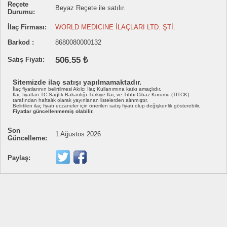
Reçete
Beyaz Reçete ile satılır.
Durumu:
İlaç Firması:
WORLD MEDICINE İLAÇLARI LTD. ŞTİ.
Barkod :
8680080000132
506.55 ₺
Satış Fiyatı:
Sitemizde ilaç satışı yapılmamaktadır.
İlaç fiyatlarının belirtilmesi Akılcı İlaç Kullanımına katkı amaçlıdır.
İlaç fiyatları TC Sağlık Bakanlığı Türkiye İlaç ve Tıbbi Cihaz Kurumu (TİTCK)
tarafından haftalık olarak yayınlanan listelerden alınmıştır.
Belirtilen ilaç fiyatı eczaneler için önerilen satış fiyatı olup değişkenlik gösterebilir.
Fiyatlar güncellenmemiş olabilir.
Son
1 Ağustos 2026
Güncelleme:
Paylaş: