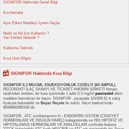
SIGNIFOR Hakkında Genel Bilgi
Kısıtlamalar
Aynı Etken Maddeyi İçeren İlaçlar
Nedir ve Ne İçin Kullanılır ?
Yan Etkileri Nelerdir ?
Kullanma Talimatı
Kısa Ürün Bilgisi
SIGNIFOR Hakkında Kısa Bilgi
SIGNIFOR 0,3 MG/1ML ENJEKSIYONLUK COZELTI (60 AMPUL)
,
RECORDATİ İLAÇ SANAYİ VE TİCARET ANONİM ŞİRKETİ firması
tarafından üretilen, bir kutu içerisinde 1 adet 0.3 mg/ml
pasireotid
etkin
maddesi barındıran bir ilaçtır. SIGNIFOR , piyasada 101939.61 ₺ satış
fiyatıyla bulunabilir ve
Beyaz Reçete
ile satılır. İlacın barkod kodu
8699960580169 dir.
SIGNIFOR , ATC sınıflamasının H - ENDOKRİN SİSTEM (CİNSİYET
HORMONLARI VE İNSÜLİN HARİÇ) kategorisinde ve H01 HİPOFİZ VE
HİPOTALAMUS HORMONLARI VE ANALOGLARI sınıfında bulunur.
TİTCK listesindeki ATC kodu H01CB05 ve ATC adı pasireotide dır. İlacın