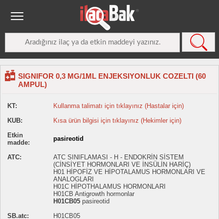
SIGNIFOR 0,3 MG/1ML ENJEKSIYONLUK COZELTI (60
AMPUL)
KT:
Kullanma talimatı için tıklayınız (Hastalar için)
KUB:
Kısa ürün bilgisi için tıklayınız (Hekimler için)
Etkin
pasireotid
madde:
ATC:
ATC SINIFLAMASI - H - ENDOKRİN SİSTEM
(CİNSİYET HORMONLARI VE İNSÜLİN HARİÇ)
H01 HİPOFİZ VE HİPOTALAMUS HORMONLARI VE
ANALOGLARI
H01C HİPOTHALAMUS HORMONLARI
H01CB Antigrowth hormonlar
H01CB05
pasireotid
SB.atc:
H01CB05