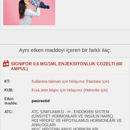
Aynı etken maddeyi içeren bir farklı ilaç:
SIGNIFOR 0,6 MG/1ML ENJEKSIYONLUK COZELTI (60
AMPUL)
KT:
Kullanma talimatı için tıklayınız (Hastalar için)
KUB:
Kısa ürün bilgisi için tıklayınız (Hekimler için)
Etkin
pasireotid
madde:
ATC:
ATC SINIFLAMASI - H - ENDOKRİN SİSTEM
(CİNSİYET HORMONLARI VE İNSÜLİN HARİÇ)
H01 HİPOFİZ VE HİPOTALAMUS HORMONLARI VE
ANALOGLARI
H01C HİPOTHALAMUS HORMONLARI