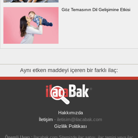
Göz Temasının Dil Gelişimine Etkisi
Aynı etken maddeyi içeren bir farklı ilaç:
Hakkımızda
İletişim
-
iletisim@ilacabak.com
Gizlilik Politikası
Önemli Uyarı :
İlacabak.com Sitemizde ilaç satışı, ilaç temini veya ilaç