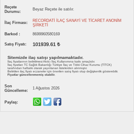
Reçete
Beyaz Reçete ile satılır.
Durumu:
RECORDATİ İLAÇ SANAYİ VE TİCARET ANONİM
İlaç Firması:
ŞİRKETİ
Barkod :
8699960580169
101939.61 ₺
Satış Fiyatı:
Sitemizde ilaç satışı yapılmamaktadır.
İlaç fiyatlarının belirtilmesi Akılcı İlaç Kullanımına katkı amaçlıdır.
İlaç fiyatları TC Sağlık Bakanlığı Türkiye İlaç ve Tıbbi Cihaz Kurumu (TİTCK)
tarafından haftalık olarak yayınlanan listelerden alınmıştır.
Belirtilen ilaç fiyatı eczaneler için önerilen satış fiyatı olup değişkenlik gösterebilir.
Fiyatlar güncellenmemiş olabilir.
Son
1 Ağustos 2026
Güncelleme:
Paylaş: