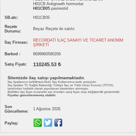
H01CB Antigrowth hormonlar
H01CB05
pasireotid
SB.atc:
H01CB05
Reçete
Beyaz Reçete ile satılır.
Durumu:
RECORDATİ İLAÇ SANAYİ VE TİCARET ANONİM
İlaç Firması:
ŞİRKETİ
Barkod :
8699960580206
110245.53 ₺
Satış Fiyatı:
Sitemizde ilaç satışı yapılmamaktadır.
İlaç fiyatlarının belirtilmesi Akılcı İlaç Kullanımına katkı amaçlıdır.
İlaç fiyatları TC Sağlık Bakanlığı Türkiye İlaç ve Tıbbi Cihaz Kurumu (TİTCK)
tarafından haftalık olarak yayınlanan listelerden alınmıştır.
Belirtilen ilaç fiyatı eczaneler için önerilen satış fiyatı olup değişkenlik gösterebilir.
Fiyatlar güncellenmemiş olabilir.
Son
1 Ağustos 2026
Güncelleme:
Paylaş: