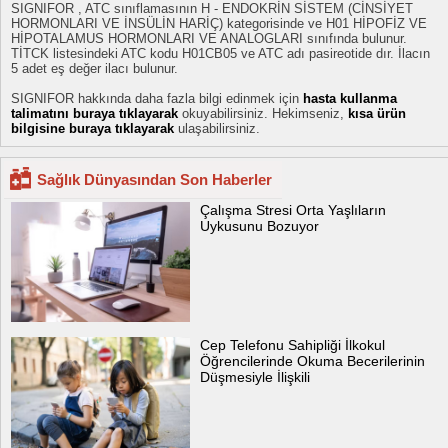
SIGNIFOR , ATC sınıflamasının H - ENDOKRİN SİSTEM (CİNSİYET
HORMONLARI VE İNSÜLİN HARİÇ) kategorisinde ve H01 HİPOFİZ VE
HİPOTALAMUS HORMONLARI VE ANALOGLARI sınıfında bulunur.
TİTCK listesindeki ATC kodu H01CB05 ve ATC adı pasireotide dır. İlacın
5 adet eş değer ilacı bulunur.
SIGNIFOR hakkında daha fazla bilgi edinmek için
hasta kullanma
talimatını buraya tıklayarak
okuyabilirsiniz. Hekimseniz,
kısa ürün
bilgisine buraya tıklayarak
ulaşabilirsiniz.
Sağlık Dünyasından Son Haberler
Çalışma Stresi Orta Yaşlıların
Uykusunu Bozuyor
Cep Telefonu Sahipliği İlkokul
Öğrencilerinde Okuma Becerilerinin
Düşmesiyle İlişkili