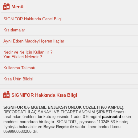
Menü
SIGNIFOR Hakkında Genel Bilgi
Kısıtlamalar
Aynı Etken Maddeyi İçeren İlaçlar
Nedir ve Ne İçin Kullanılır ?
Yan Etkileri Nelerdir ?
Kullanma Talimatı
Kısa Ürün Bilgisi
SIGNIFOR Hakkında Kısa Bilgi
SIGNIFOR 0,6 MG/1ML ENJEKSIYONLUK COZELTI (60 AMPUL)
,
RECORDATİ İLAÇ SANAYİ VE TİCARET ANONİM ŞİRKETİ firması
tarafından üretilen, bir kutu içerisinde 1 adet 0.6 mg/ml
pasireotid
etkin
maddesi barındıran bir ilaçtır. SIGNIFOR , piyasada 110245.53 ₺ satış
fiyatıyla bulunabilir ve
Beyaz Reçete
ile satılır. İlacın barkod kodu
8699960580206 dir.