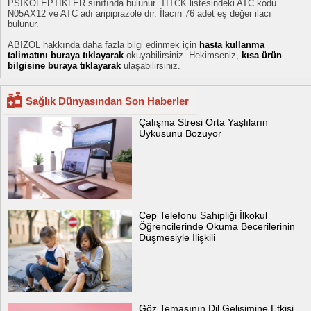
PSİKOLEPTİKLER sınıfında bulunur. TİTCK listesindeki ATC kodu
N05AX12 ve ATC adı aripiprazole dır. İlacın 76 adet eş değer ilacı
bulunur.
ABIZOL hakkında daha fazla bilgi edinmek için
hasta kullanma
talimatını buraya tıklayarak
okuyabilirsiniz. Hekimseniz,
kısa ürün
bilgisine buraya tıklayarak
ulaşabilirsiniz.
Sağlık Dünyasından Son Haberler
Çalışma Stresi Orta Yaşlıların
Uykusunu Bozuyor
Cep Telefonu Sahipliği İlkokul
Öğrencilerinde Okuma Becerilerinin
Düşmesiyle İlişkili
Göz Temasının Dil Gelişimine Etkisi