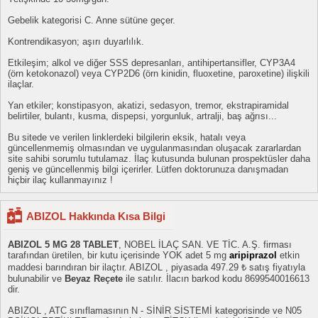
Gebelik kategorisi C. Anne sütüne geçer.
Kontrendikasyon; aşırı duyarlılık.
Etkileşim; alkol ve diğer SSS depresanları, antihipertansifler, CYP3A4
(örn ketokonazol) veya CYP2D6 (örn kinidin, fluoxetine, paroxetine) ilişkili
ilaçlar.
Yan etkiler; konstipasyon, akatizi, sedasyon, tremor, ekstrapiramidal
belirtiler, bulantı, kusma, dispepsi, yorgunluk, artralji, baş ağrısı...
Bu sitede ve verilen linklerdeki bilgilerin eksik, hatalı veya
güncellenmemiş olmasından ve uygulanmasından oluşacak zararlardan
site sahibi sorumlu tutulamaz. İlaç kutusunda bulunan prospektüsler daha
geniş ve güncellenmiş bilgi içerirler. Lütfen doktorunuza danışmadan
hiçbir ilaç kullanmayınız !
ABIZOL Hakkında Kısa Bilgi
ABIZOL 5 MG 28 TABLET
, NOBEL İLAÇ SAN. VE TİC. A.Ş. firması
tarafından üretilen, bir kutu içerisinde YOK adet 5 mg
aripiprazol
etkin
maddesi barındıran bir ilaçtır. ABIZOL , piyasada 497.29 ₺ satış fiyatıyla
bulunabilir ve
Beyaz Reçete
ile satılır. İlacın barkod kodu 8699540016613
dir.
ABIZOL , ATC sınıflamasının N - SİNİR SİSTEMİ kategorisinde ve N05