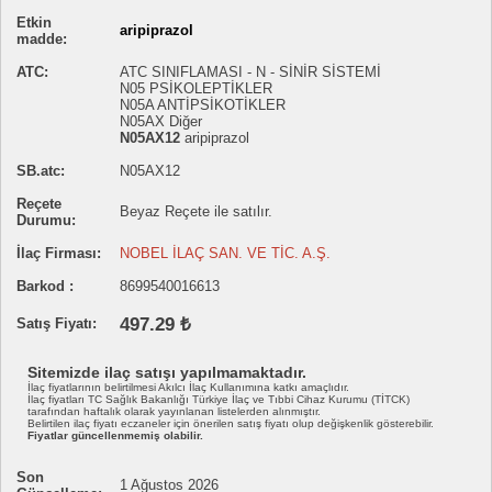
Etkin
aripiprazol
madde:
ATC:
ATC SINIFLAMASI - N - SİNİR SİSTEMİ
N05 PSİKOLEPTİKLER
N05A ANTİPSİKOTİKLER
N05AX Diğer
N05AX12
aripiprazol
SB.atc:
N05AX12
Reçete
Beyaz Reçete ile satılır.
Durumu:
İlaç Firması:
NOBEL İLAÇ SAN. VE TİC. A.Ş.
Barkod :
8699540016613
497.29 ₺
Satış Fiyatı:
Sitemizde ilaç satışı yapılmamaktadır.
İlaç fiyatlarının belirtilmesi Akılcı İlaç Kullanımına katkı amaçlıdır.
İlaç fiyatları TC Sağlık Bakanlığı Türkiye İlaç ve Tıbbi Cihaz Kurumu (TİTCK)
tarafından haftalık olarak yayınlanan listelerden alınmıştır.
Belirtilen ilaç fiyatı eczaneler için önerilen satış fiyatı olup değişkenlik gösterebilir.
Fiyatlar güncellenmemiş olabilir.
Son
1 Ağustos 2026