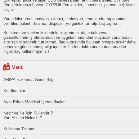
Etkileşim; alkol ve diğer SSS depresanları, antihipertansifler, CYP3A4
(örn ketokonazol) veya CYP2D6 (örn kinidin, fluoxetine, paroxetine) ilişkili
ilaçlar.
Yan etkiler; konstipasyon, akatizi, sedasyon, tremor, ekstrapiramidal
belirtiler, bulantı, kusma, dispepsi, yorgunluk, artralji, baş ağrısı...
Bu sitede ve verilen linklerdeki bilgilerin eksik, hatalı veya
güncellenmemiş olmasından ve uygulanmasından oluşacak zararlardan
site sahibi sorumlu tutulamaz. İlaç kutusunda bulunan prospektüsler daha
geniş ve güncellenmiş bilgi içerirler. Lütfen doktorunuza danışmadan
hiçbir ilaç kullanmayınız !
Menü
ARIPA Hakkında Genel Bilgi
Kısıtlamalar
Aynı Etken Maddeyi İçeren İlaçlar
Nedir ve Ne İçin Kullanılır ?
Yan Etkileri Nelerdir ?
Kullanma Talimatı