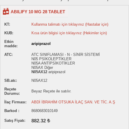
ABILIFY 10 MG 28 TABLET
KT:
Kullanma talimatı için tıklayınız (Hastalar için)
KUB:
Kısa ürün bilgisi için tıklayınız (Hekimler için)
Etkin
aripiprazol
madde:
ATC:
ATC SINIFLAMASI - N - SİNİR SİSTEMİ
N05 PSİKOLEPTİKLER
N05A ANTİPSİKOTİKLER
N05AX Diğer
N05AX12
aripiprazol
SB.atc:
N05AX12
Reçete
Beyaz Reçete ile satılır.
Durumu:
İlaç Firması:
ABDİ İBRAHİM OTSUKA İLAÇ SAN. VE TİC. A.Ş
Barkod :
8680683010149
882.32 ₺
Satış Fiyatı: