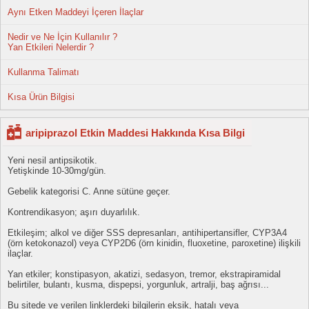
Aynı Etken Maddeyi İçeren İlaçlar
Nedir ve Ne İçin Kullanılır ?
Yan Etkileri Nelerdir ?
Kullanma Talimatı
Kısa Ürün Bilgisi
aripiprazol Etkin Maddesi Hakkında Kısa Bilgi
Yeni nesil antipsikotik.
Yetişkinde 10-30mg/gün.
Gebelik kategorisi C. Anne sütüne geçer.
Kontrendikasyon; aşırı duyarlılık.
Etkileşim; alkol ve diğer SSS depresanları, antihipertansifler, CYP3A4
(örn ketokonazol) veya CYP2D6 (örn kinidin, fluoxetine, paroxetine) ilişkili
ilaçlar.
Yan etkiler; konstipasyon, akatizi, sedasyon, tremor, ekstrapiramidal
belirtiler, bulantı, kusma, dispepsi, yorgunluk, artralji, baş ağrısı...
Bu sitede ve verilen linklerdeki bilgilerin eksik, hatalı veya