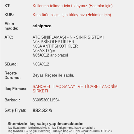
KT:
Kullanma talimatı için tıklayınız (Hastalar için)
KUB:
Kısa ürün bilgisi için tıklayınız (Hekimler için)
Etkin
aripiprazol
madde:
ATC:
ATC SINIFLAMASI - N - SİNİR SİSTEMİ
N05 PSİKOLEPTİKLER
N05A ANTİPSİKOTİKLER
N05AX Diğer
N05AX12
aripiprazol
SB.atc:
N05AX12
Reçete
Beyaz Reçete ile satılır.
Durumu:
SANOVEL İLAÇ SANAYİ VE TİCARET ANONİM
İlaç Firması:
ŞİRKETİ
Barkod :
8699536011554
882.32 ₺
Satış Fiyatı:
Sitemizde ilaç satışı yapılmamaktadır.
İlaç fiyatlarının belirtilmesi Akılcı İlaç Kullanımına katkı amaçlıdır.
İlaç fiyatları TC Sağlık Bakanlığı Türkiye İlaç ve Tıbbi Cihaz Kurumu (TİTCK)