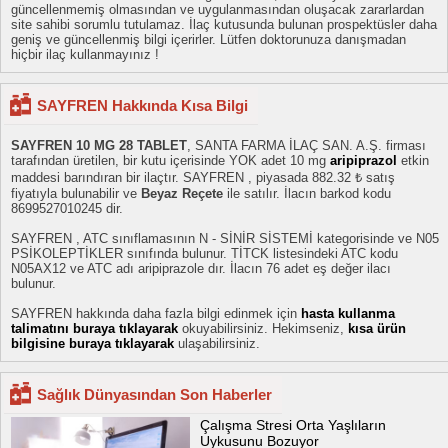
güncellenmemiş olmasından ve uygulanmasından oluşacak zararlardan
site sahibi sorumlu tutulamaz. İlaç kutusunda bulunan prospektüsler daha
geniş ve güncellenmiş bilgi içerirler. Lütfen doktorunuza danışmadan
hiçbir ilaç kullanmayınız !
SAYFREN Hakkında Kısa Bilgi
SAYFREN 10 MG 28 TABLET
, SANTA FARMA İLAÇ SAN. A.Ş. firması
tarafından üretilen, bir kutu içerisinde YOK adet 10 mg
aripiprazol
etkin
maddesi barındıran bir ilaçtır. SAYFREN , piyasada 882.32 ₺ satış
fiyatıyla bulunabilir ve
Beyaz Reçete
ile satılır. İlacın barkod kodu
8699527010245 dir.
SAYFREN , ATC sınıflamasının N - SİNİR SİSTEMİ kategorisinde ve N05
PSİKOLEPTİKLER sınıfında bulunur. TİTCK listesindeki ATC kodu
N05AX12 ve ATC adı aripiprazole dır. İlacın 76 adet eş değer ilacı
bulunur.
SAYFREN hakkında daha fazla bilgi edinmek için
hasta kullanma
talimatını buraya tıklayarak
okuyabilirsiniz. Hekimseniz,
kısa ürün
bilgisine buraya tıklayarak
ulaşabilirsiniz.
Sağlık Dünyasından Son Haberler
Çalışma Stresi Orta Yaşlıların
Uykusunu Bozuyor