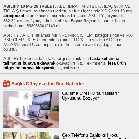
ABILIFY 10 MG 28 TABLET
, ABDİ İBRAHİM OTSUKA İLAÇ SAN. VE
TİC. A.Ş firması tarafından üretilen, bir kutu içerisinde YOK adet 10 mg
aripiprazol
etkin maddesi barındıran bir ilaçtır. ABILIFY , piyasada
882.32 ₺ satış fiyatıyla bulunabilir ve
Beyaz Reçete
ile satılır. İlacın
barkod kodu 8680683010149 dir.
ABILIFY , ATC sınıflamasının N - SİNİR SİSTEMİ kategorisinde ve N05
PSİKOLEPTİKLER sınıfında bulunur. TİTCK listesindeki ATC kodu
N05AX12 ve ATC adı aripiprazole dır. İlacın 76 adet eş değer ilacı
bulunur.
ABILIFY hakkında daha fazla bilgi edinmek için
hasta kullanma
talimatını buraya tıklayarak
okuyabilirsiniz. Hekimseniz,
kısa ürün
bilgisine buraya tıklayarak
ulaşabilirsiniz.
Sağlık Dünyasından Son Haberler
Çalışma Stresi Orta Yaşlıların
Uykusunu Bozuyor
Cep Telefonu Sahipliği İlkokul