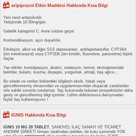
aripiprazol Etkin Maddesi Hakkında Kısa Bilgi
Yeni nesil antipsikotik.
Yetişkinde 10-30mg/gün.
Gebelik kategorisi C. Anne sütüne geçer.
Kontrendikasyon; aşırı duyarlılık.
Etkileşim; alkol ve diğer SSS depresanları, antihipertansifler, CYP3A4
(örn ketokonazol) veya CYP2D6 (örn kinidin, fluoxetine, paroxetine) ilişkili
ilaçlar.
Yan etkiler; konstipasyon, akatizi, sedasyon, tremor, ekstrapiramidal
belirtiler, bulantı, kusma, dispepsi, yorgunluk, artralji, baş ağrısı...
Bu sitede ve verilen linklerdeki bilgilerin eksik, hatalı veya
güncellenmemiş olmasından ve uygulanmasından oluşacak zararlardan
site sahibi sorumlu tutulamaz. İlaç kutusunda bulunan prospektüsler daha
geniş ve güncellenmiş bilgi içerirler. Lütfen doktorunuza danışmadan
hiçbir ilaç kullanmayınız !
IGNIS Hakkında Kısa Bilgi
IGNIS 10 MG 28 TABLET
, SANOVEL İLAÇ SANAYİ VE TİCARET
ANONİM ŞİRKETİ firması tarafından üretilen, bir kutu içerisinde YOK