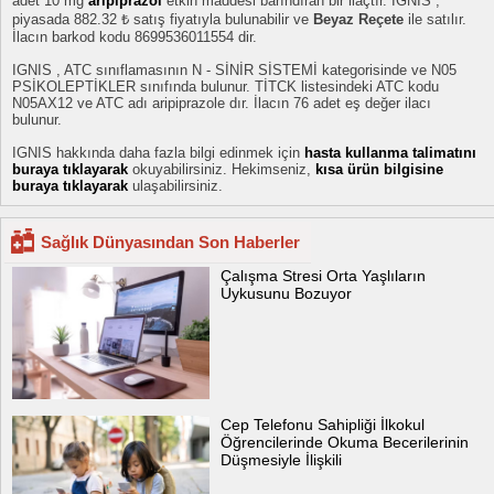
adet 10 mg
aripiprazol
etkin maddesi barındıran bir ilaçtır. IGNIS ,
piyasada 882.32 ₺ satış fiyatıyla bulunabilir ve
Beyaz Reçete
ile satılır.
İlacın barkod kodu 8699536011554 dir.
IGNIS , ATC sınıflamasının N - SİNİR SİSTEMİ kategorisinde ve N05
PSİKOLEPTİKLER sınıfında bulunur. TİTCK listesindeki ATC kodu
N05AX12 ve ATC adı aripiprazole dır. İlacın 76 adet eş değer ilacı
bulunur.
IGNIS hakkında daha fazla bilgi edinmek için
hasta kullanma talimatını
buraya tıklayarak
okuyabilirsiniz. Hekimseniz,
kısa ürün bilgisine
buraya tıklayarak
ulaşabilirsiniz.
Sağlık Dünyasından Son Haberler
Çalışma Stresi Orta Yaşlıların
Uykusunu Bozuyor
Cep Telefonu Sahipliği İlkokul
Öğrencilerinde Okuma Becerilerinin
Düşmesiyle İlişkili