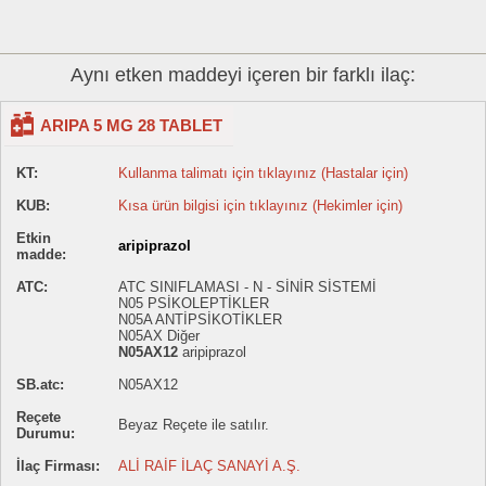
Aynı etken maddeyi içeren bir farklı ilaç:
ARIPA 5 MG 28 TABLET
KT:
Kullanma talimatı için tıklayınız (Hastalar için)
KUB:
Kısa ürün bilgisi için tıklayınız (Hekimler için)
Etkin
aripiprazol
madde:
ATC:
ATC SINIFLAMASI - N - SİNİR SİSTEMİ
N05 PSİKOLEPTİKLER
N05A ANTİPSİKOTİKLER
N05AX Diğer
N05AX12
aripiprazol
SB.atc:
N05AX12
Reçete
Beyaz Reçete ile satılır.
Durumu:
İlaç Firması:
ALİ RAİF İLAÇ SANAYİ A.Ş.