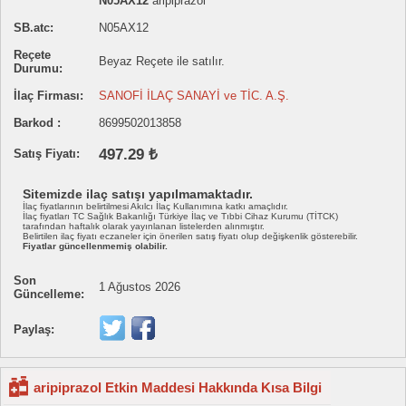
N05AX12
aripiprazol
SB.atc:
N05AX12
Reçete
Beyaz Reçete ile satılır.
Durumu:
İlaç Firması:
SANOFİ İLAÇ SANAYİ ve TİC. A.Ş.
Barkod :
8699502013858
497.29 ₺
Satış Fiyatı:
Sitemizde ilaç satışı yapılmamaktadır.
İlaç fiyatlarının belirtilmesi Akılcı İlaç Kullanımına katkı amaçlıdır.
İlaç fiyatları TC Sağlık Bakanlığı Türkiye İlaç ve Tıbbi Cihaz Kurumu (TİTCK)
tarafından haftalık olarak yayınlanan listelerden alınmıştır.
Belirtilen ilaç fiyatı eczaneler için önerilen satış fiyatı olup değişkenlik gösterebilir.
Fiyatlar güncellenmemiş olabilir.
Son
1 Ağustos 2026
Güncelleme:
Paylaş:
aripiprazol Etkin Maddesi Hakkında Kısa Bilgi