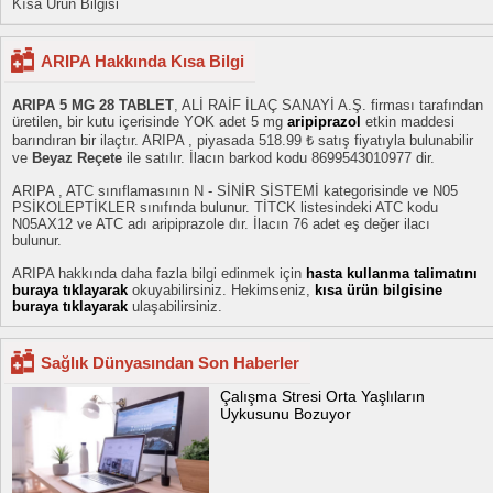
Kısa Ürün Bilgisi
ARIPA Hakkında Kısa Bilgi
ARIPA 5 MG 28 TABLET
, ALİ RAİF İLAÇ SANAYİ A.Ş. firması tarafından
üretilen, bir kutu içerisinde YOK adet 5 mg
aripiprazol
etkin maddesi
barındıran bir ilaçtır. ARIPA , piyasada 518.99 ₺ satış fiyatıyla bulunabilir
ve
Beyaz Reçete
ile satılır. İlacın barkod kodu 8699543010977 dir.
ARIPA , ATC sınıflamasının N - SİNİR SİSTEMİ kategorisinde ve N05
PSİKOLEPTİKLER sınıfında bulunur. TİTCK listesindeki ATC kodu
N05AX12 ve ATC adı aripiprazole dır. İlacın 76 adet eş değer ilacı
bulunur.
ARIPA hakkında daha fazla bilgi edinmek için
hasta kullanma talimatını
buraya tıklayarak
okuyabilirsiniz. Hekimseniz,
kısa ürün bilgisine
buraya tıklayarak
ulaşabilirsiniz.
Sağlık Dünyasından Son Haberler
Çalışma Stresi Orta Yaşlıların
Uykusunu Bozuyor