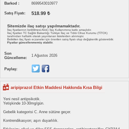
Barkod :
8699543010977
518.99 ₺
Satış Fiyatı:
Sitemizde ilaç satışı yapılmamaktadır.
İlaç fiyatlarının belirtilmesi Akılcı İlaç Kullanımına katkı amaçlıdır.
İlaç fiyatları TC Sağlık Bakanlığı Türkiye İlaç ve Tıbbi Cihaz Kurumu (TİTCK)
tarafından haftalık olarak yayınlanan listelerden alınmıştır.
Belirtilen ilaç fiyatı eczaneler için önerilen satış fiyatı olup değişkenlik gösterebilir.
Fiyatlar güncellenmemiş olabilir.
Son
1 Ağustos 2026
Güncelleme:
Paylaş:
aripiprazol Etkin Maddesi Hakkında Kısa Bilgi
Yeni nesil antipsikotik.
Yetişkinde 10-30mg/gün.
Gebelik kategorisi C. Anne sütüne geçer.
Kontrendikasyon; aşırı duyarlılık.