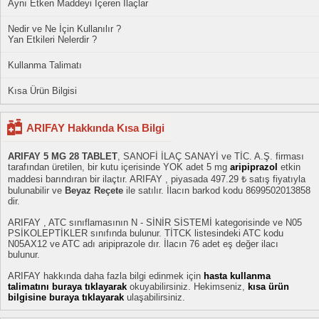
Aynı Etken Maddeyi İçeren İlaçlar
Nedir ve Ne İçin Kullanılır ?
Yan Etkileri Nelerdir ?
Kullanma Talimatı
Kısa Ürün Bilgisi
ARIFAY Hakkında Kısa Bilgi
ARIFAY 5 MG 28 TABLET
, SANOFİ İLAÇ SANAYİ ve TİC. A.Ş. firması
tarafından üretilen, bir kutu içerisinde YOK adet 5 mg
aripiprazol
etkin
maddesi barındıran bir ilaçtır. ARIFAY , piyasada 497.29 ₺ satış fiyatıyla
bulunabilir ve
Beyaz Reçete
ile satılır. İlacın barkod kodu 8699502013858
dir.
ARIFAY , ATC sınıflamasının N - SİNİR SİSTEMİ kategorisinde ve N05
PSİKOLEPTİKLER sınıfında bulunur. TİTCK listesindeki ATC kodu
N05AX12 ve ATC adı aripiprazole dır. İlacın 76 adet eş değer ilacı
bulunur.
ARIFAY hakkında daha fazla bilgi edinmek için
hasta kullanma
talimatını buraya tıklayarak
okuyabilirsiniz. Hekimseniz,
kısa ürün
bilgisine buraya tıklayarak
ulaşabilirsiniz.