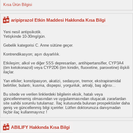
Kısa Ürün Bilgisi
aripiprazol Etkin Maddesi Hakkında Kısa Bilgi
Yeni nesil antipsikotik.
Yetişkinde 10-30mg/gün.
Gebelik kategorisi C. Anne sütüne geçer.
Kontrendikasyon; aşırı duyarlılık.
Etkileşim; alkol ve diğer SSS depresanları, antihipertansifler, CYP3A4
(örn ketokonazol) veya CYP2D6 (örn kinidin, fluoxetine, paroxetine) ilişkili
ilaçlar.
Yan etkiler; konstipasyon, akatizi, sedasyon, tremor, ekstrapiramidal
belirtiler, bulantı, kusma, dispepsi, yorgunluk, artralji, baş ağrısı...
Bu sitede ve verilen linklerdeki bilgilerin eksik, hatalı veya
güncellenmemiş olmasından ve uygulanmasından oluşacak zararlardan
site sahibi sorumlu tutulamaz. İlaç kutusunda bulunan prospektüsler daha
geniş ve güncellenmiş bilgi içerirler. Lütfen doktorunuza danışmadan
hiçbir ilaç kullanmayınız !
ABILIFY Hakkında Kısa Bilgi