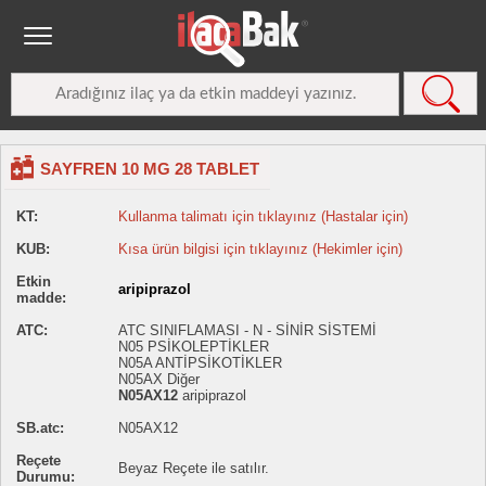
SAYFREN 10 MG 28 TABLET
KT:
Kullanma talimatı için tıklayınız (Hastalar için)
KUB:
Kısa ürün bilgisi için tıklayınız (Hekimler için)
Etkin
aripiprazol
madde:
ATC:
ATC SINIFLAMASI - N - SİNİR SİSTEMİ
N05 PSİKOLEPTİKLER
N05A ANTİPSİKOTİKLER
N05AX Diğer
N05AX12
aripiprazol
SB.atc:
N05AX12
Reçete
Beyaz Reçete ile satılır.
Durumu: