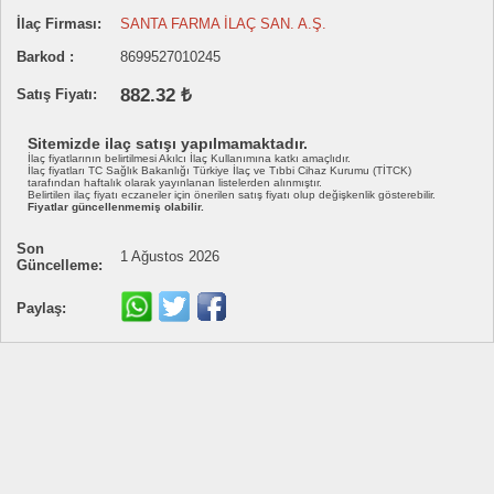
İlaç Firması:
SANTA FARMA İLAÇ SAN. A.Ş.
Barkod :
8699527010245
882.32 ₺
Satış Fiyatı:
Sitemizde ilaç satışı yapılmamaktadır.
İlaç fiyatlarının belirtilmesi Akılcı İlaç Kullanımına katkı amaçlıdır.
İlaç fiyatları TC Sağlık Bakanlığı Türkiye İlaç ve Tıbbi Cihaz Kurumu (TİTCK)
tarafından haftalık olarak yayınlanan listelerden alınmıştır.
Belirtilen ilaç fiyatı eczaneler için önerilen satış fiyatı olup değişkenlik gösterebilir.
Fiyatlar güncellenmemiş olabilir.
Son
1 Ağustos 2026
Güncelleme:
Paylaş: