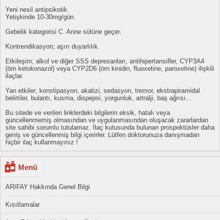
Yeni nesil antipsikotik.
Yetişkinde 10-30mg/gün.
Gebelik kategorisi C. Anne sütüne geçer.
Kontrendikasyon; aşırı duyarlılık.
Etkileşim; alkol ve diğer SSS depresanları, antihipertansifler, CYP3A4
(örn ketokonazol) veya CYP2D6 (örn kinidin, fluoxetine, paroxetine) ilişkili
ilaçlar.
Yan etkiler; konstipasyon, akatizi, sedasyon, tremor, ekstrapiramidal
belirtiler, bulantı, kusma, dispepsi, yorgunluk, artralji, baş ağrısı...
Bu sitede ve verilen linklerdeki bilgilerin eksik, hatalı veya
güncellenmemiş olmasından ve uygulanmasından oluşacak zararlardan
site sahibi sorumlu tutulamaz. İlaç kutusunda bulunan prospektüsler daha
geniş ve güncellenmiş bilgi içerirler. Lütfen doktorunuza danışmadan
hiçbir ilaç kullanmayınız !
Menü
ARIFAY Hakkında Genel Bilgi
Kısıtlamalar