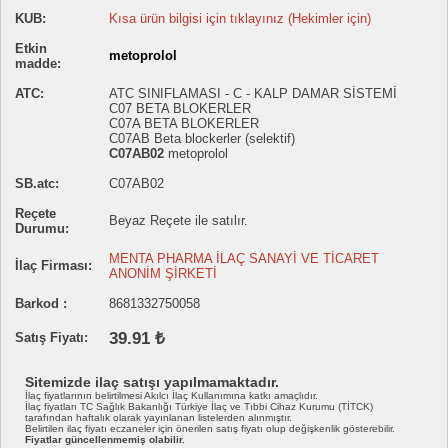
KUB:
Kısa ürün bilgisi için tıklayınız (Hekimler için)
Etkin
metoprolol
madde:
ATC:
ATC SINIFLAMASI - C - KALP DAMAR SİSTEMİ
C07 BETA BLOKERLER
C07A BETA BLOKERLER
C07AB Beta blockerler (selektif)
C07AB02
metoprolol
SB.atc:
C07AB02
Reçete
Beyaz Reçete ile satılır.
Durumu:
MENTA PHARMA İLAÇ SANAYİ VE TİCARET
İlaç Firması:
ANONİM ŞİRKETİ
Barkod :
8681332750058
39.91 ₺
Satış Fiyatı:
Sitemizde ilaç satışı yapılmamaktadır.
İlaç fiyatlarının belirtilmesi Akılcı İlaç Kullanımına katkı amaçlıdır.
İlaç fiyatları TC Sağlık Bakanlığı Türkiye İlaç ve Tıbbi Cihaz Kurumu (TİTCK)
tarafından haftalık olarak yayınlanan listelerden alınmıştır.
Belirtilen ilaç fiyatı eczaneler için önerilen satış fiyatı olup değişkenlik gösterebilir.
Fiyatlar güncellenmemiş olabilir.