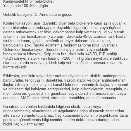
Kardiyoselektif bir beta-bloker.
Yetişkinde 100-400mg/gün.
Gebelik kategorisi C. Anne sütüne geçer.
Kontrendikasyon; aşırı duyarlık; diğer beta blokerlere karşı aşırı duyarlık
(beta blokerler arasında çapraz duyarlık oluşabilir), ikinci veya üçüncü
derece atriyoventriküler blok, dekompanse kalp yetmezliği, klinik olarak
anlamlı sinüs bradikardisi (kalp atımı dakikada 45-50 atımdan az), hasta
sinüs sendromu, şiddetli periferik arteriyel dolaşım bozuklukları,
kardiyojenik şok. Tedavi edilmemiş feokromasitoma (bkz: Uyarılar /
Önlemler), hipotansiyon. Şiddetli bronşiyal astım veya şiddetli
bronkospazm hikayesi, Kalp atım hızı dakikada <45-50, P-R aralığı
>0.24 saniye, sistolik kan basıncı <100 mm Hg olan miyokard enfarktüsü
olan hastalarda ve/veya şiddetli kalp yetmezliğinde Lopresor kullanımı
kontrendikedir.
Etkileşim; insülinin veya diğer oral antidiyabetikler, trisiklik antidepresan,
barbitüratlar, fenotiyazin, diüretikler, vazodilatatör ve diğer antihipertansif
ilaçlar, nifedipin tipi kalsiyum kanal blokerleri, antiaritmik ilaçlar, verapamil
ve diltiazem tipi kalsiyum antagonistleri, kalp glikozidlerinin, reserpinin, α-
metil dopanın, guanetidinin, guanfasin veya klonidinin, noradrenalin veya
adrenalin, MAO inhibitörleri, simetidin, narotikler, antienflamatuarlar.
Bu sitede ve verilen linklerdeki bilgilerin eksik, hatalı veya
güncellenmemiş olmasından ve uygulanmasından oluşacak zararlardan
site sahibi sorumlu tutulamaz. İlaç kutusunda bulunan prospektüsler daha
geniş ve güncellenmiş bilgi içerirler. Lütfen doktorunuza danışmadan
hiçbir ilaç kullanmayınız !