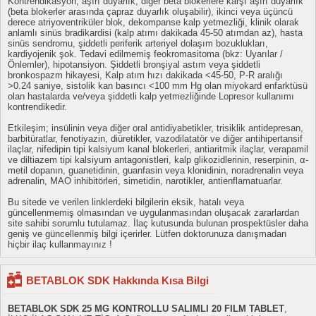
Kontrendikasyon; aşırı duyarlık; diğer beta blokerlere karşı aşırı duyarlık
(beta blokerler arasında çapraz duyarlık oluşabilir), ikinci veya üçüncü
derece atriyoventriküler blok, dekompanse kalp yetmezliği, klinik olarak
anlamlı sinüs bradikardisi (kalp atımı dakikada 45-50 atımdan az), hasta
sinüs sendromu, şiddetli periferik arteriyel dolaşım bozuklukları,
kardiyojenik şok. Tedavi edilmemiş feokromasitoma (bkz: Uyarılar /
Önlemler), hipotansiyon. Şiddetli bronşiyal astım veya şiddetli
bronkospazm hikayesi, Kalp atım hızı dakikada <45-50, P-R aralığı
>0.24 saniye, sistolik kan basıncı <100 mm Hg olan miyokard enfarktüsü
olan hastalarda ve/veya şiddetli kalp yetmezliğinde Lopresor kullanımı
kontrendikedir.
Etkileşim; insülinin veya diğer oral antidiyabetikler, trisiklik antidepresan,
barbitüratlar, fenotiyazin, diüretikler, vazodilatatör ve diğer antihipertansif
ilaçlar, nifedipin tipi kalsiyum kanal blokerleri, antiaritmik ilaçlar, verapamil
ve diltiazem tipi kalsiyum antagonistleri, kalp glikozidlerinin, reserpinin, α-
metil dopanın, guanetidinin, guanfasin veya klonidinin, noradrenalin veya
adrenalin, MAO inhibitörleri, simetidin, narotikler, antienflamatuarlar.
Bu sitede ve verilen linklerdeki bilgilerin eksik, hatalı veya
güncellenmemiş olmasından ve uygulanmasından oluşacak zararlardan
site sahibi sorumlu tutulamaz. İlaç kutusunda bulunan prospektüsler daha
geniş ve güncellenmiş bilgi içerirler. Lütfen doktorunuza danışmadan
hiçbir ilaç kullanmayınız !
BETABLOK SDK Hakkında Kısa Bilgi
BETABLOK SDK 25 MG KONTROLLU SALIMLI 20 FILM TABLET
,