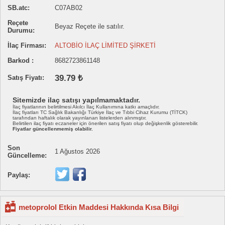
SB.atc:
C07AB02
Reçete
Beyaz Reçete ile satılır.
Durumu:
İlaç Firması:
ALTOBİO İLAÇ LİMİTED ŞİRKETİ
Barkod :
8682723861148
39.79 ₺
Satış Fiyatı:
Sitemizde ilaç satışı yapılmamaktadır.
İlaç fiyatlarının belirtilmesi Akılcı İlaç Kullanımına katkı amaçlıdır.
İlaç fiyatları TC Sağlık Bakanlığı Türkiye İlaç ve Tıbbi Cihaz Kurumu (TİTCK)
tarafından haftalık olarak yayınlanan listelerden alınmıştır.
Belirtilen ilaç fiyatı eczaneler için önerilen satış fiyatı olup değişkenlik gösterebilir.
Fiyatlar güncellenmemiş olabilir.
Son
1 Ağustos 2026
Güncelleme:
Paylaş:
metoprolol Etkin Maddesi Hakkında Kısa Bilgi