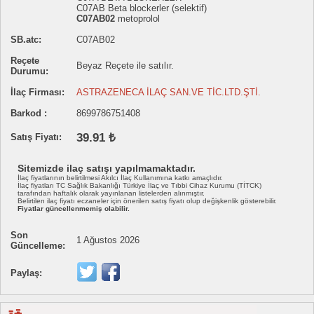
C07AB Beta blockerler (selektif)
C07AB02
metoprolol
SB.atc:
C07AB02
Reçete
Beyaz Reçete ile satılır.
Durumu:
İlaç Firması:
ASTRAZENECA İLAÇ SAN.VE TİC.LTD.ŞTİ.
Barkod :
8699786751408
39.91 ₺
Satış Fiyatı:
Sitemizde ilaç satışı yapılmamaktadır.
İlaç fiyatlarının belirtilmesi Akılcı İlaç Kullanımına katkı amaçlıdır.
İlaç fiyatları TC Sağlık Bakanlığı Türkiye İlaç ve Tıbbi Cihaz Kurumu (TİTCK)
tarafından haftalık olarak yayınlanan listelerden alınmıştır.
Belirtilen ilaç fiyatı eczaneler için önerilen satış fiyatı olup değişkenlik gösterebilir.
Fiyatlar güncellenmemiş olabilir.
Son
1 Ağustos 2026
Güncelleme:
Paylaş: