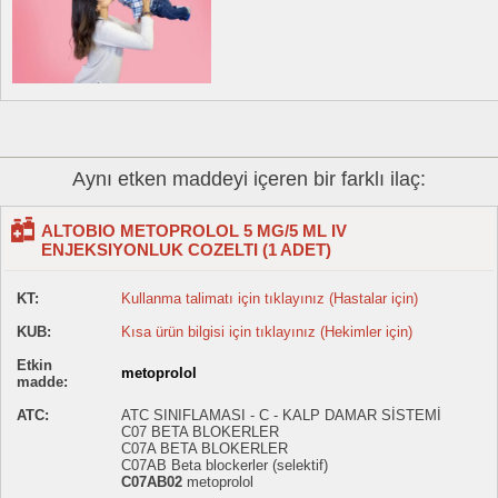
Aynı etken maddeyi içeren bir farklı ilaç:
ALTOBIO METOPROLOL 5 MG/5 ML IV
ENJEKSIYONLUK COZELTI (1 ADET)
KT:
Kullanma talimatı için tıklayınız (Hastalar için)
KUB:
Kısa ürün bilgisi için tıklayınız (Hekimler için)
Etkin
metoprolol
madde:
ATC:
ATC SINIFLAMASI - C - KALP DAMAR SİSTEMİ
C07 BETA BLOKERLER
C07A BETA BLOKERLER
C07AB Beta blockerler (selektif)
C07AB02
metoprolol