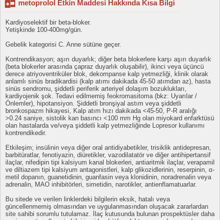
metoprolol Etkin Maddesi Hakkında Kısa Bilgi
Kardiyoselektif bir beta-bloker.
Yetişkinde 100-400mg/gün.
Gebelik kategorisi C. Anne sütüne geçer.
Kontrendikasyon; aşırı duyarlık; diğer beta blokerlere karşı aşırı duyarlık
(beta blokerler arasında çapraz duyarlık oluşabilir), ikinci veya üçüncü
derece atriyoventriküler blok, dekompanse kalp yetmezliği, klinik olarak
anlamlı sinüs bradikardisi (kalp atımı dakikada 45-50 atımdan az), hasta
sinüs sendromu, şiddetli periferik arteriyel dolaşım bozuklukları,
kardiyojenik şok. Tedavi edilmemiş feokromasitoma (bkz: Uyarılar /
Önlemler), hipotansiyon. Şiddetli bronşiyal astım veya şiddetli
bronkospazm hikayesi, Kalp atım hızı dakikada <45-50, P-R aralığı
>0.24 saniye, sistolik kan basıncı <100 mm Hg olan miyokard enfarktüsü
olan hastalarda ve/veya şiddetli kalp yetmezliğinde Lopresor kullanımı
kontrendikedir.
Etkileşim; insülinin veya diğer oral antidiyabetikler, trisiklik antidepresan,
barbitüratlar, fenotiyazin, diüretikler, vazodilatatör ve diğer antihipertansif
ilaçlar, nifedipin tipi kalsiyum kanal blokerleri, antiaritmik ilaçlar, verapamil
ve diltiazem tipi kalsiyum antagonistleri, kalp glikozidlerinin, reserpinin, α-
metil dopanın, guanetidinin, guanfasin veya klonidinin, noradrenalin veya
adrenalin, MAO inhibitörleri, simetidin, narotikler, antienflamatuarlar.
Bu sitede ve verilen linklerdeki bilgilerin eksik, hatalı veya
güncellenmemiş olmasından ve uygulanmasından oluşacak zararlardan
site sahibi sorumlu tutulamaz. İlaç kutusunda bulunan prospektüsler daha