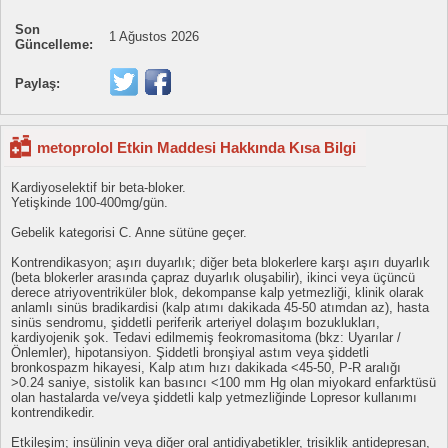
Son
1 Ağustos 2026
Güncelleme:
Paylaş:
metoprolol Etkin Maddesi Hakkında Kısa Bilgi
Kardiyoselektif bir beta-bloker.
Yetişkinde 100-400mg/gün.
Gebelik kategorisi C. Anne sütüne geçer.
Kontrendikasyon; aşırı duyarlık; diğer beta blokerlere karşı aşırı duyarlık
(beta blokerler arasında çapraz duyarlık oluşabilir), ikinci veya üçüncü
derece atriyoventriküler blok, dekompanse kalp yetmezliği, klinik olarak
anlamlı sinüs bradikardisi (kalp atımı dakikada 45-50 atımdan az), hasta
sinüs sendromu, şiddetli periferik arteriyel dolaşım bozuklukları,
kardiyojenik şok. Tedavi edilmemiş feokromasitoma (bkz: Uyarılar /
Önlemler), hipotansiyon. Şiddetli bronşiyal astım veya şiddetli
bronkospazm hikayesi, Kalp atım hızı dakikada <45-50, P-R aralığı
>0.24 saniye, sistolik kan basıncı <100 mm Hg olan miyokard enfarktüsü
olan hastalarda ve/veya şiddetli kalp yetmezliğinde Lopresor kullanımı
kontrendikedir.
Etkileşim; insülinin veya diğer oral antidiyabetikler, trisiklik antidepresan,