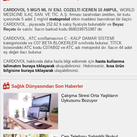
CARDOVOL 5 MG/5 ML IV ENJ. COZELTI ICEREN 10 AMPUL
, WORLD
MEDICINE İLAÇ SAN. VE TİC. A.Ş. firması tarafından üretilen, bir kutu
içerisinde 5 adet 1 mg/ml
metoprolol
etkin maddesi barındıran bir ilaçtır.
CARDOVOL , piyasada 152.62 ₺ satış fiyatıyla bulunabilir ve
Beyaz
Reçete
ile satılır. İlacın barkod kodu 8680199751987 dir.
CARDOVOL , ATC sınıflamasının C - KALP DAMAR SİSTEMİ
kategorisinde ve C07 BETA BLOKERLER sınıfında bulunur. TİTCK
listesindeki ATC kodu C07AB02 ve ATC adı metoprolol dır. İlacın 44 adet
eş değer ilacı bulunur.
CARDOVOL hakkında daha fazla bilgi edinmek için
hasta kullanma
talimatını buraya tıklayarak
okuyabilirsiniz. Hekimseniz,
kısa ürün
bilgisine buraya tıklayarak
ulaşabilirsiniz.
Sağlık Dünyasından Son Haberler
Çalışma Stresi Orta Yaşlıların
Uykusunu Bozuyor
Cep Telefonu Sahipliği İlkokul