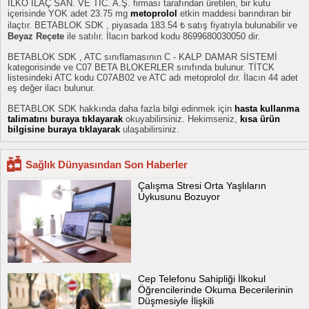
İLKO İLAÇ SAN. VE TİC. A.Ş. firması tarafından üretilen, bir kutu
içerisinde YOK adet 23.75 mg
metoprolol
etkin maddesi barındıran bir
ilaçtır. BETABLOK SDK , piyasada 183.54 ₺ satış fiyatıyla bulunabilir ve
Beyaz Reçete
ile satılır. İlacın barkod kodu 8699680030050 dir.
BETABLOK SDK , ATC sınıflamasının C - KALP DAMAR SİSTEMİ
kategorisinde ve C07 BETA BLOKERLER sınıfında bulunur. TİTCK
listesindeki ATC kodu C07AB02 ve ATC adı metoprolol dır. İlacın 44 adet
eş değer ilacı bulunur.
BETABLOK SDK hakkında daha fazla bilgi edinmek için
hasta kullanma
talimatını buraya tıklayarak
okuyabilirsiniz. Hekimseniz,
kısa ürün
bilgisine buraya tıklayarak
ulaşabilirsiniz.
Sağlık Dünyasından Son Haberler
Çalışma Stresi Orta Yaşlıların
Uykusunu Bozuyor
Cep Telefonu Sahipliği İlkokul
Öğrencilerinde Okuma Becerilerinin
Düşmesiyle İlişkili