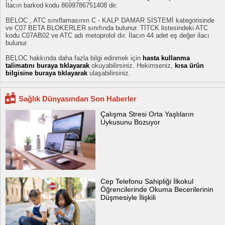
İlacın barkod kodu 8699786751408 dir.
BELOC , ATC sınıflamasının C - KALP DAMAR SİSTEMİ kategorisinde
ve C07 BETA BLOKERLER sınıfında bulunur. TİTCK listesindeki ATC
kodu C07AB02 ve ATC adı metoprolol dır. İlacın 44 adet eş değer ilacı
bulunur.
BELOC hakkında daha fazla bilgi edinmek için
hasta kullanma
talimatını buraya tıklayarak
okuyabilirsiniz. Hekimseniz,
kısa ürün
bilgisine buraya tıklayarak
ulaşabilirsiniz.
Sağlık Dünyasından Son Haberler
Çalışma Stresi Orta Yaşlıların
Uykusunu Bozuyor
Cep Telefonu Sahipliği İlkokul
Öğrencilerinde Okuma Becerilerinin
Düşmesiyle İlişkili