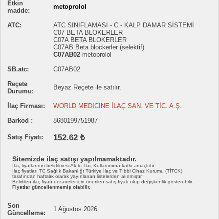
Etkin
metoprolol
madde:
ATC:
ATC SINIFLAMASI - C - KALP DAMAR SİSTEMİ
C07 BETA BLOKERLER
C07A BETA BLOKERLER
C07AB Beta blockerler (selektif)
C07AB02
metoprolol
SB.atc:
C07AB02
Reçete
Beyaz Reçete ile satılır.
Durumu:
İlaç Firması:
WORLD MEDICINE İLAÇ SAN. VE TİC. A.Ş.
Barkod :
8680199751987
152.62 ₺
Satış Fiyatı:
Sitemizde ilaç satışı yapılmamaktadır.
İlaç fiyatlarının belirtilmesi Akılcı İlaç Kullanımına katkı amaçlıdır.
İlaç fiyatları TC Sağlık Bakanlığı Türkiye İlaç ve Tıbbi Cihaz Kurumu (TİTCK)
tarafından haftalık olarak yayınlanan listelerden alınmıştır.
Belirtilen ilaç fiyatı eczaneler için önerilen satış fiyatı olup değişkenlik gösterebilir.
Fiyatlar güncellenmemiş olabilir.
Son
1 Ağustos 2026
Güncelleme: