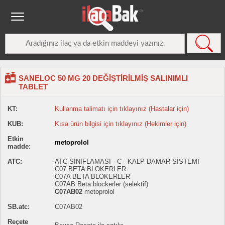
SANELOC 50 MG 20 DEĞİŞTİRİLMİŞ SALINIMLI
TABLET
KT:
Kullanma talimatı için tıklayınız (Hastalar için)
KUB:
Kısa ürün bilgisi için tıklayınız (Hekimler için)
Etkin
metoprolol
madde:
ATC:
ATC SINIFLAMASI - C - KALP DAMAR SİSTEMİ
C07 BETA BLOKERLER
C07A BETA BLOKERLER
C07AB Beta blockerler (selektif)
C07AB02
metoprolol
SB.atc:
C07AB02
Reçete