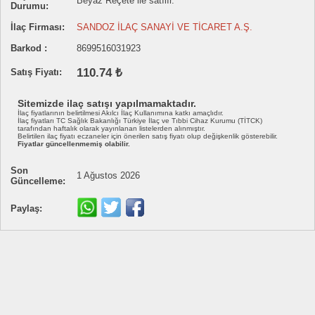
Beyaz Reçete ile satılır.
Durumu:
İlaç Firması:
SANDOZ İLAÇ SANAYİ VE TİCARET A.Ş.
Barkod :
8699516031923
110.74 ₺
Satış Fiyatı:
Sitemizde ilaç satışı yapılmamaktadır.
İlaç fiyatlarının belirtilmesi Akılcı İlaç Kullanımına katkı amaçlıdır.
İlaç fiyatları TC Sağlık Bakanlığı Türkiye İlaç ve Tıbbi Cihaz Kurumu (TİTCK)
tarafından haftalık olarak yayınlanan listelerden alınmıştır.
Belirtilen ilaç fiyatı eczaneler için önerilen satış fiyatı olup değişkenlik gösterebilir.
Fiyatlar güncellenmemiş olabilir.
Son
1 Ağustos 2026
Güncelleme:
Paylaş: