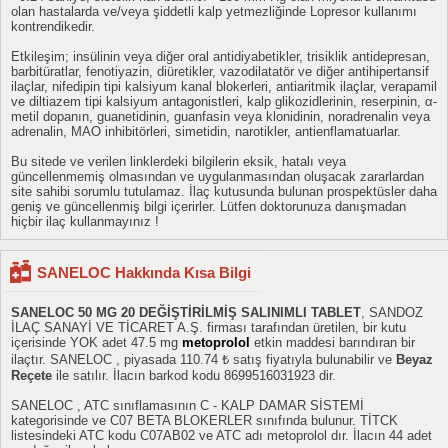
olan hastalarda ve/veya şiddetli kalp yetmezliğinde Lopresor kullanımı
kontrendikedir.
Etkileşim; insülinin veya diğer oral antidiyabetikler, trisiklik antidepresan,
barbitüratlar, fenotiyazin, diüretikler, vazodilatatör ve diğer antihipertansif
ilaçlar, nifedipin tipi kalsiyum kanal blokerleri, antiaritmik ilaçlar, verapamil
ve diltiazem tipi kalsiyum antagonistleri, kalp glikozidlerinin, reserpinin, α-
metil dopanın, guanetidinin, guanfasin veya klonidinin, noradrenalin veya
adrenalin, MAO inhibitörleri, simetidin, narotikler, antienflamatuarlar.
Bu sitede ve verilen linklerdeki bilgilerin eksik, hatalı veya
güncellenmemiş olmasından ve uygulanmasından oluşacak zararlardan
site sahibi sorumlu tutulamaz. İlaç kutusunda bulunan prospektüsler daha
geniş ve güncellenmiş bilgi içerirler. Lütfen doktorunuza danışmadan
hiçbir ilaç kullanmayınız !
SANELOC Hakkında Kısa Bilgi
SANELOC 50 MG 20 DEĞİŞTİRİLMİŞ SALINIMLI TABLET
, SANDOZ
İLAÇ SANAYİ VE TİCARET A.Ş. firması tarafından üretilen, bir kutu
içerisinde YOK adet 47.5 mg
metoprolol
etkin maddesi barındıran bir
ilaçtır. SANELOC , piyasada 110.74 ₺ satış fiyatıyla bulunabilir ve
Beyaz
Reçete
ile satılır. İlacın barkod kodu 8699516031923 dir.
SANELOC , ATC sınıflamasının C - KALP DAMAR SİSTEMİ
kategorisinde ve C07 BETA BLOKERLER sınıfında bulunur. TİTCK
listesindeki ATC kodu C07AB02 ve ATC adı metoprolol dır. İlacın 44 adet