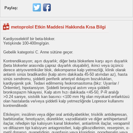
Paylaş:
metoprolol Etkin Maddesi Hakkında Kısa Bilgi
Kardiyoselektif bir beta-bloker.
Yetişkinde 100-400mg/gün.
Gebelik kategorisi C. Anne sütüne geçer.
Kontrendikasyon; aşırı duyarlık; diğer beta blokerlere karşı aşırı duyarlık
(beta blokerler arasında çapraz duyarlık oluşabilir), ikinci veya üçüncü
derece atriyoventriküler blok, dekompanse kalp yetmezliği, klinik olarak
anlamlı sinüs bradikardisi (kalp atımı dakikada 45-50 atımdan az), hasta
sinüs sendromu, şiddetli periferik arteriyel dolaşım bozuklukları,
kardiyojenik şok. Tedavi edilmemiş feokromasitoma (bkz: Uyarılar /
Önlemler), hipotansiyon. Şiddetli bronşiyal astım veya şiddetli
bronkospazm hikayesi, Kalp atım hızı dakikada <45-50, P-R aralığı
>0.24 saniye, sistolik kan basıncı <100 mm Hg olan miyokard enfarktüsü
olan hastalarda ve/veya şiddetli kalp yetmezliğinde Lopresor kullanımı
kontrendikedir.
Etkileşim; insülinin veya diğer oral antidiyabetikler, trisiklik antidepresan,
barbitüratlar, fenotiyazin, diüretikler, vazodilatatör ve diğer antihipertansif
ilaçlar, nifedipin tipi kalsiyum kanal blokerleri, antiaritmik ilaçlar, verapamil
ve diltiazem tipi kalsiyum antagonistleri, kalp glikozidlerinin, reserpinin, α-
metil dopanın, guanetidinin, guanfasin veya klonidinin, noradrenalin veya