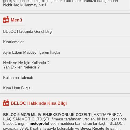
geniş ve güncellenmiş bilgi içerirler. Lütfen doktorunuza danışmadan
hiçbir ilaç kullanmayınız !
Menü
BELOC Hakkında Genel Bilgi
Kısıtlamalar
Aynı Etken Maddeyi İçeren İlaçlar
Nedir ve Ne İçin Kullanılır ?
Yan Etkileri Nelerdir ?
Kullanma Talimatı
Kısa Ürün Bilgisi
BELOC Hakkında Kısa Bilgi
BELOC 5 MG/5 ML IV ENJEKSIYONLUK COZELTI
, ASTRAZENECA
İLAÇ SAN.VE TİC.LTD.ŞTİ. firması tarafından üretilen, bir kutu içerisinde
5 adet 1 mg/ml
metoprolol
etkin maddesi barındıran bir ilaçtır. BELOC ,
piyasada 39.91 ₺ satış fiyatıyla bulunabilir ve
Beyaz Reçete
ile satılır.