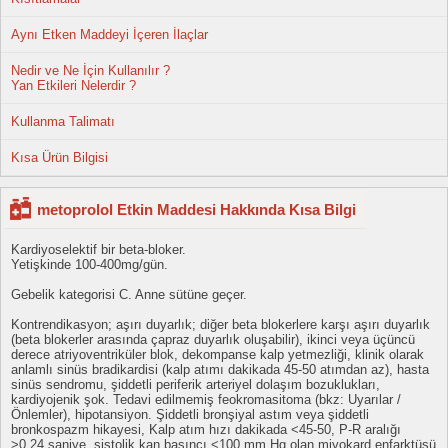
Aynı Etken Maddeyi İçeren İlaçlar
Nedir ve Ne İçin Kullanılır ?
Yan Etkileri Nelerdir ?
Kullanma Talimatı
Kısa Ürün Bilgisi
metoprolol Etkin Maddesi Hakkında Kısa Bilgi
Kardiyoselektif bir beta-bloker.
Yetişkinde 100-400mg/gün.
Gebelik kategorisi C. Anne sütüne geçer.
Kontrendikasyon; aşırı duyarlık; diğer beta blokerlere karşı aşırı duyarlık
(beta blokerler arasında çapraz duyarlık oluşabilir), ikinci veya üçüncü
derece atriyoventriküler blok, dekompanse kalp yetmezliği, klinik olarak
anlamlı sinüs bradikardisi (kalp atımı dakikada 45-50 atımdan az), hasta
sinüs sendromu, şiddetli periferik arteriyel dolaşım bozuklukları,
kardiyojenik şok. Tedavi edilmemiş feokromasitoma (bkz: Uyarılar /
Önlemler), hipotansiyon. Şiddetli bronşiyal astım veya şiddetli
bronkospazm hikayesi, Kalp atım hızı dakikada <45-50, P-R aralığı
>0.24 saniye, sistolik kan basıncı <100 mm Hg olan miyokard enfarktüsü