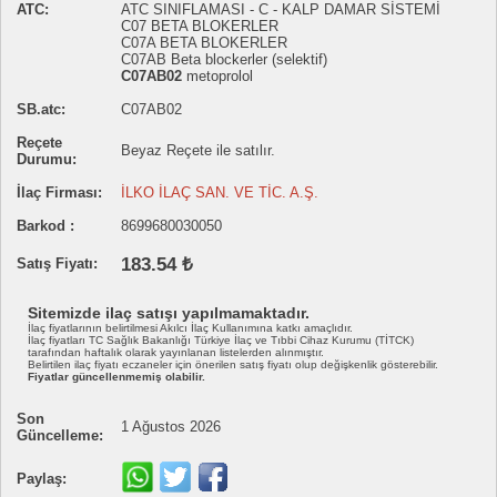
ATC:
ATC SINIFLAMASI - C - KALP DAMAR SİSTEMİ
C07 BETA BLOKERLER
C07A BETA BLOKERLER
C07AB Beta blockerler (selektif)
C07AB02
metoprolol
SB.atc:
C07AB02
Reçete
Beyaz Reçete ile satılır.
Durumu:
İlaç Firması:
İLKO İLAÇ SAN. VE TİC. A.Ş.
Barkod :
8699680030050
183.54 ₺
Satış Fiyatı:
Sitemizde ilaç satışı yapılmamaktadır.
İlaç fiyatlarının belirtilmesi Akılcı İlaç Kullanımına katkı amaçlıdır.
İlaç fiyatları TC Sağlık Bakanlığı Türkiye İlaç ve Tıbbi Cihaz Kurumu (TİTCK)
tarafından haftalık olarak yayınlanan listelerden alınmıştır.
Belirtilen ilaç fiyatı eczaneler için önerilen satış fiyatı olup değişkenlik gösterebilir.
Fiyatlar güncellenmemiş olabilir.
Son
1 Ağustos 2026
Güncelleme:
Paylaş: