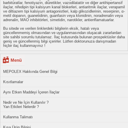
barbitüratlar, fenotiyazin, diüretikler, vazodilatatör ve diğer antihipertansif
ilaçlar, nifedipin tipi kalsiyum kanal blokerleri, antiaritmik ilaçlar, verapamil
ve diltiazem tipi kalsiyum antagonistleri, kalp glikozidlerinin, reserpinin, α-
metil dopanın, guanetidinin, guanfasin veya klonidinin, noradrenalin veya
adrenalin, MAO inhibitörleri, simetidin, narotikler, antienflamatuarlar.
Bu sitede ve verilen linklerdeki bilgilerin eksik, hatalı veya
güncellenmemiş olmasından ve uygulanmasından oluşacak zararlardan
site sahibi sorumlu tutulamaz. İlaç kutusunda bulunan prospektüsler daha
geniş ve güncellenmiş bilgi içerirler. Lütfen doktorunuza danışmadan
hiçbir ilaç kullanmayınız !
Menü
MEPOLEX Hakkında Genel Bilgi
Kısıtlamalar
Aynı Etken Maddeyi İçeren İlaçlar
Nedir ve Ne İçin Kullanılır ?
Yan Etkileri Nelerdir ?
Kullanma Talimatı
Kısa Ürün Bilgisi