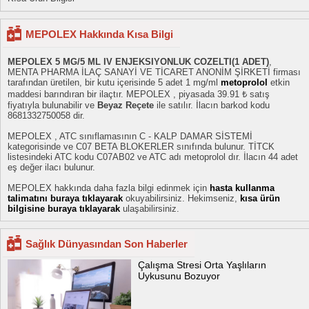
MEPOLEX Hakkında Kısa Bilgi
MEPOLEX 5 MG/5 ML IV ENJEKSIYONLUK COZELTI(1 ADET)
,
MENTA PHARMA İLAÇ SANAYİ VE TİCARET ANONİM ŞİRKETİ firması
tarafından üretilen, bir kutu içerisinde 5 adet 1 mg/ml
metoprolol
etkin
maddesi barındıran bir ilaçtır. MEPOLEX , piyasada 39.91 ₺ satış
fiyatıyla bulunabilir ve
Beyaz Reçete
ile satılır. İlacın barkod kodu
8681332750058 dir.
MEPOLEX , ATC sınıflamasının C - KALP DAMAR SİSTEMİ
kategorisinde ve C07 BETA BLOKERLER sınıfında bulunur. TİTCK
listesindeki ATC kodu C07AB02 ve ATC adı metoprolol dır. İlacın 44 adet
eş değer ilacı bulunur.
MEPOLEX hakkında daha fazla bilgi edinmek için
hasta kullanma
talimatını buraya tıklayarak
okuyabilirsiniz. Hekimseniz,
kısa ürün
bilgisine buraya tıklayarak
ulaşabilirsiniz.
Sağlık Dünyasından Son Haberler
Çalışma Stresi Orta Yaşlıların
Uykusunu Bozuyor