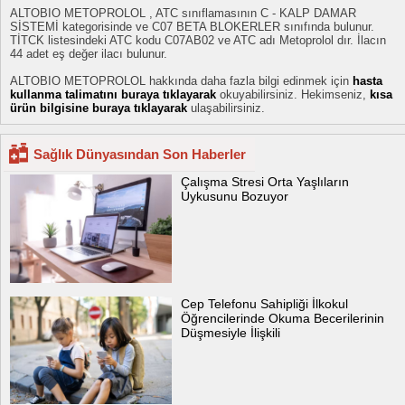
ALTOBIO METOPROLOL , ATC sınıflamasının C - KALP DAMAR
SİSTEMİ kategorisinde ve C07 BETA BLOKERLER sınıfında bulunur.
TİTCK listesindeki ATC kodu C07AB02 ve ATC adı Metoprolol dır. İlacın
44 adet eş değer ilacı bulunur.
ALTOBIO METOPROLOL hakkında daha fazla bilgi edinmek için
hasta
kullanma talimatını buraya tıklayarak
okuyabilirsiniz. Hekimseniz,
kısa
ürün bilgisine buraya tıklayarak
ulaşabilirsiniz.
Sağlık Dünyasından Son Haberler
Çalışma Stresi Orta Yaşlıların
Uykusunu Bozuyor
Cep Telefonu Sahipliği İlkokul
Öğrencilerinde Okuma Becerilerinin
Düşmesiyle İlişkili